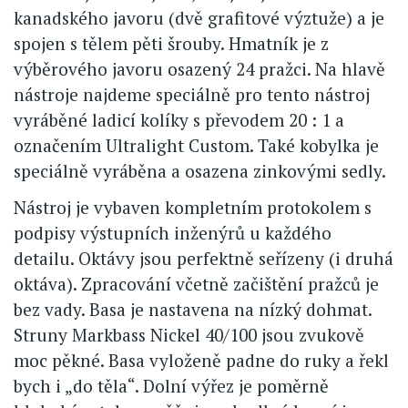
kanadského javoru (dvě grafitové výztuže) a je
spojen s tělem pěti šrouby. Hmatník je z
výběrového javoru osazený 24 pražci. Na hlavě
nástroje najdeme speciálně pro tento nástroj
vyráběné ladicí kolíky s převodem 20 : 1 a
označením Ultralight Custom. Také kobylka je
speciálně vyráběna a osazena zinkovými sedly.
Nástroj je vybaven kompletním protokolem s
podpisy výstupních inženýrů u každého
detailu. Oktávy jsou perfektně seřízeny (i druhá
oktáva). Zpracování včetně začištění pražců je
bez vady. Basa je nastavena na nízký dohmat.
Struny Markbass Nickel 40/100 jsou zvukově
moc pěkné. Basa vyloženě padne do ruky a řekl
bych i „do těla“. Dolní výřez je poměrně