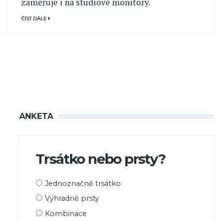
zaměřuje i na studiové monitory.
ČÍST DÁLE
ANKETA
Trsátko nebo prsty?
Možnosti
Jednoznačně trsátko
výběru
Výhradně prsty
Kombinace