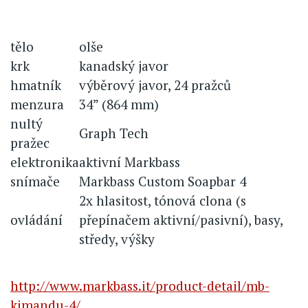
tělo
olše
krk
kanadský javor
hmatník
výběrový javor, 24 pražců
menzura
34” (864 mm)
nultý
Graph Tech
pražec
elektronika
aktivní Markbass
snímače
Markbass Custom Soapbar 4
2x hlasitost, tónová clona (s
ovládání
přepínačem aktivní/pasivní), basy,
středy, výšky
http://www.markbass.it/product-detail/mb-
kimandu-4/