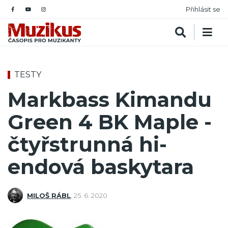
Přihlásit se
TESTY
Markbass Kimandu
Green 4 BK Maple -
čtyřstrunná hi-
endová baskytara
MILOŠ RÁBL
,
25. 6. 2020