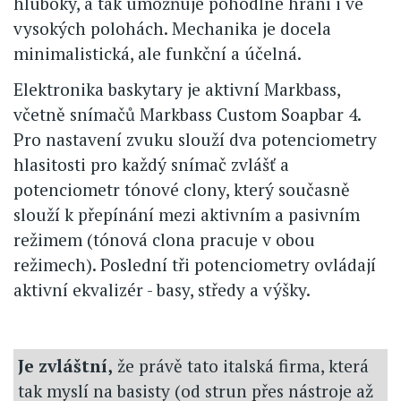
hluboký, a tak umožňuje pohodlné hraní i ve
vysokých polohách. Mechanika je docela
minimalistická, ale funkční a účelná.
Elektronika baskytary je aktivní Markbass,
včetně snímačů Markbass Custom Soapbar 4.
Pro nastavení zvuku slouží dva potenciometry
hlasitosti pro každý snímač zvlášť a
potenciometr tónové clony, který současně
slouží k přepínání mezi aktivním a pasivním
režimem (tónová clona pracuje v obou
režimech). Poslední tři potenciometry ovládají
aktivní ekvalizér - basy, středy a výšky.
Je zvláštní,
že právě tato italská firma, která
tak myslí na basisty (od strun přes nástroje až