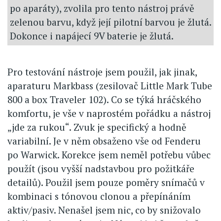
po aparáty), zvolila pro tento nástroj právě
zelenou barvu, když její pilotní barvou je žlutá.
Dokonce i napájecí 9V baterie je žlutá.
Pro testování nástroje jsem použil, jak jinak,
aparaturu Markbass (zesilovač Little Mark Tube
800 a box Traveler 102). Co se týká hráčského
komfortu, je vše v naprostém pořádku a nástroj
„jde za rukou“. Zvuk je specifický a hodně
variabilní. Je v něm obsaženo vše od Fenderu
po Warwick. Korekce jsem neměl potřebu vůbec
použít (jsou vyšší nadstavbou pro požitkáře
detailů). Použil jsem pouze poměry snímačů v
kombinaci s tónovou clonou a přepínáním
aktiv/pasiv. Nenašel jsem nic, co by snižovalo