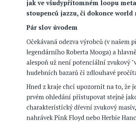
jak ve všudypřítomném loopu metalo
stoupenců jazzu, či dokonce world 
Pár slov úvodem
Očekávaná odezva výrobců (v našem p
legendárního Roberta Mooga) a hlavně d
alespoň už není potenciální zvukový 
hudebních bazarů či zdlouhavé pročítá
Hned z kraje chci upozornit na to, že 
prvém ohledání přistupovat stejně jako 
charakteristický dřevní zvukový masiv
nahrávek Pink Floyd nebo Herbie Hanc