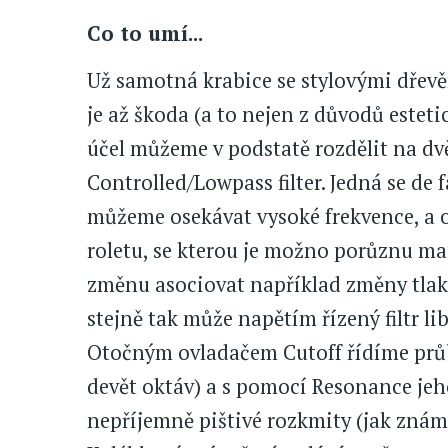
Co to umí...
Už samotná krabice se stylovými dře
je až škoda (a to nejen z důvodů estetic
účel můžeme v podstatě rozdělit na dvě 
Controlled/Lowpass filter. Jedná se de 
můžeme osekávat vysoké frekvence, a 
roletu, se kterou je možno porůznu ma
změnu asociovat například změny tlak
stejně tak může napětím řízený filtr l
Otočným ovladačem Cutoff řídíme průb
devět oktáv) a s pomocí Resonance jeho
nepříjemně pištivé rozkmity (jak znám