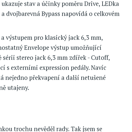
á ukazuje stav a účinky poměru Drive, LEDka
" a dvojbarevná Bypass napovídá o celkovém
a výstupem pro klasický jack 6,3 mm,
amostatný Envelope výstup umožňující
 sérii stereo jack 6,3 mm zdířek - Cutoff,
 s externími expression pedály. Navíc
á nejedno překvapení a další netušené
ně utajeny.
nkou trochu nevěděl rady. Tak jsem se