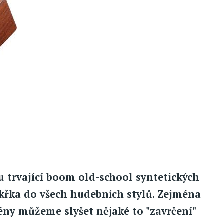
obu trvající boom old-school syntetických
křka do všech hudebních stylů. Zejména
ny můžeme slyšet nějaké to "zavrčení"