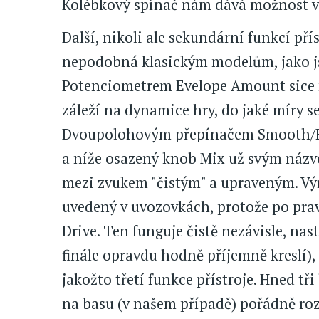
Kolébkový spínač nám dává možnost vol
Další, nikoli ale sekundární funkcí př
nepodobná klasickým modelům, jako js
Potenciometrem Evelope Amount sice n
záleží na dynamice hry, do jaké míry se 
Dvoupolohovým přepínačem Smooth/Fa
a níže osazený knob Mix už svým názv
mezi zvukem "čistým" a upraveným. Výra
uvedený v uvozovkách, protože po pra
Drive. Ten funguje čistě nezávisle, na
finále opravdu hodně příjemně kreslí),
jakožto třetí funkce přístroje. Hned tř
na basu (v našem případě) pořádně rozb