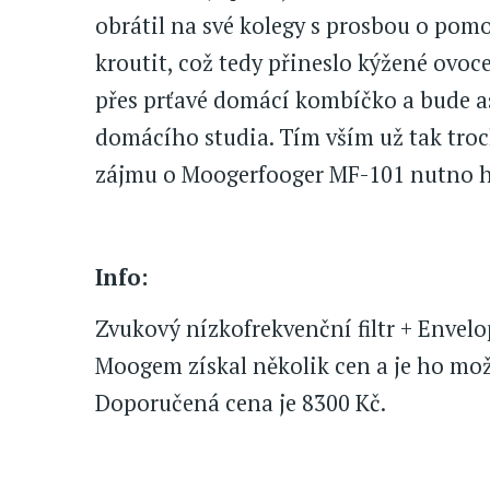
obrátil na své kolegy s prosbou o pomo
kroutit, což tedy přineslo kýžené ovoce
přes prťavé domácí kombíčko a bude a
domácího studia. Tím vším už tak tro
zájmu o Moogerfooger MF-101 nutno hl
Info:
Zvukový nízkofrekvenční filtr + Enve
Moogem získal několik cen a je ho možn
Doporučená cena je 8300 Kč.