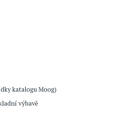
ídky katalogu Moog)
ákladní výbavě