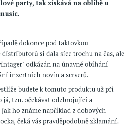
vé party, tak získává na oblibě u
music.
řípadě dokonce pod taktovkou
istributorů si dala sice trochu na čas, ale
"vintager" odkázán na únavné obíhání
ní inzertních novin a serverů.
jestliže budete k tomuto produktu už při
já, tzn. očekávat odzbrojující a
, jak ho známe například z dobových
ocka, čeká vás pravděpodobně zklamání.