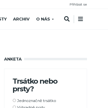
Přihlásit se
STY
ARCHIV
O NÁS
ANKETA
Trsátko nebo
prsty?
Možnosti
Jednoznačně trsátko
výběru
Výhradně prsty