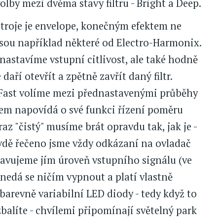
by mezi dvěma stavy filtru - Bright a Deep.
ístroje je envelope, konečným efektem ne
ou například některé od Electro-Harmonix.
astavíme vstupní citlivost, ale také hodně
daří otevřít a zpětně zavřít daný filtr.
st volíme mezi přednastavenými průběhy
em napovídá o své funkci řízení poměru
z "čistý" musíme brát opravdu tak, jak je -
vdě řečeno jsme vždy odkázaní na ovladač
stavujeme jím úroveň vstupního signálu (ve
 nedá se ničím vypnout a platí vlastně
i barevně variabilní LED diody - tedy když to
alíte - chvílemi připomínají světelný park