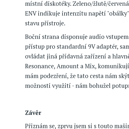
místní diskotéky. Zeleno/žlutě/červen
ENV indikuje intenzitu napětí "obálky
stavu přístroje.
Boční strana disponuje audio vstupem 
přístup pro standardní 9V adaptér, s
ovládat jiná přídavná zařízení a hlavně
Resonance, Amount a Mix, komunikující
mám podezření, že tato cesta nám skýt
možnosti využití - nám bohužel potup
Závěr
Přiznám se, zprvu jsem si s touto maši