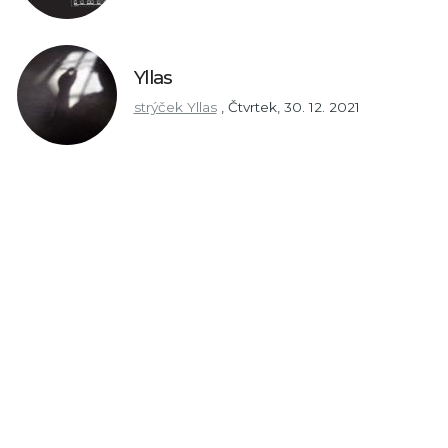
Yllas
strýček Yllas
,
Čtvrtek, 30. 12. 2021