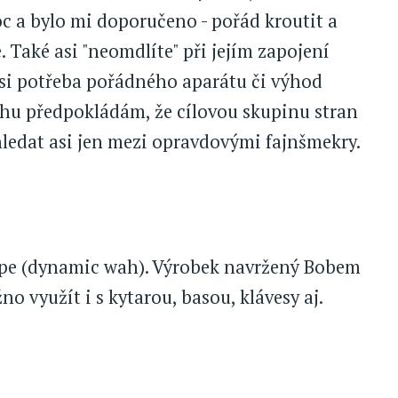
c a bylo mi doporučeno - pořád kroutit a
. Také asi "neomdlíte" při jejím zapojení
si potřeba pořádného aparátu či výhod
chu předpokládám, že cílovou skupinu stran
edat asi jen mezi opravdovými fajnšmekry.
lope (dynamic wah). Výrobek navržený Bobem
o využít i s kytarou, basou, klávesy aj.