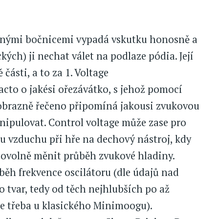
věnými bočnicemi vypadá vskutku honosně a
kých) ji nechat válet na podlaze pódia. Její
části, a to za 1. Voltage
facto o jakési ořezávátko, s jehož pomocí
obrazně řečeno připomíná jakousi zvukovou
nipulovat. Control voltage může zase pro
u vzduchu při hře na dechový nástroj, kdy
ibovolně měnit průběh zvukové hladiny.
ěh frekvence oscilátoru (dle údajů nad
 tvar, tedy od těch nejhlubších po až
e třeba u klasického Minimoogu).