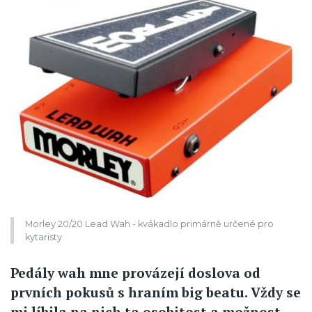
Morley 20/20 Lead Wah - kvákadlo primárně určené pro
kytaristy
Pedály wah mne provázejí doslova od
prvních pokusů s hraním big beatu. Vždy se
mi líbila na nich ta osobitost a možnost