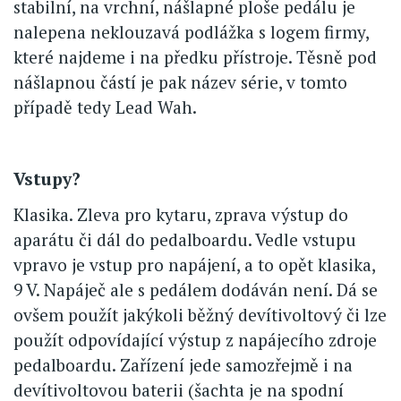
stabilní, na vrchní, nášlapné ploše pedálu je
nalepena neklouzavá podlážka s logem firmy,
které najdeme i na předku přístroje. Těsně pod
nášlapnou částí je pak název série, v tomto
případě tedy Lead Wah.
Vstupy?
Klasika. Zleva pro kytaru, zprava výstup do
aparátu či dál do pedalboardu. Vedle vstupu
vpravo je vstup pro napájení, a to opět klasika,
9 V. Napáječ ale s pedálem dodáván není. Dá se
ovšem použít jakýkoli běžný devítivoltový či lze
použít odpovídající výstup z napájecího zdroje
pedalboardu. Zařízení jede samozřejmě i na
devítivoltovou baterii (šachta je na spodní