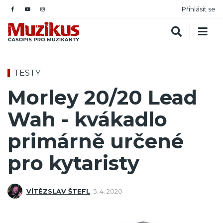
Přihlásit se
TESTY
Morley 20/20 Lead
Wah - kvákadlo
primárně určené
pro kytaristy
VÍTĚZSLAV ŠTEFL
,
5. 4. 2020