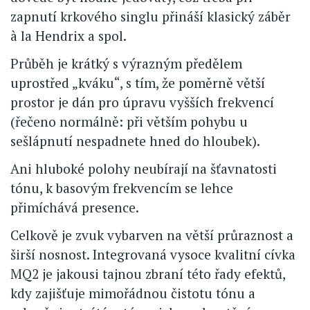
zapnutí krkového singlu přináší klasický záběr
à la Hendrix a spol.
Průběh je krátký s výrazným předělem
uprostřed „kváku“, s tím, že poměrně větší
prostor je dán pro úpravu vyšších frekvencí
(řečeno normálně: při větším pohybu u
sešlápnutí nespadnete hned do hloubek).
Ani hluboké polohy neubírají na šťavnatosti
tónu, k basovým frekvencím se lehce
přimíchává presence.
Celkově je zvuk vybarven na větší průraznost a
širší nosnost. Integrovaná vysoce kvalitní cívka
MQ2 je jakousi tajnou zbraní této řady efektů,
kdy zajišťuje mimořádnou čistotu tónu a