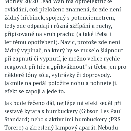
Morley 20/20 Lead Wah má optoelektrické
ovládání, což přeloženo znamená, že zde není
žádný hřebínek, spojený s potenciometrem,
tedy zde odpadají i různá skřípání a ruchy,
připisované na vrub prachu (a také třeba i
letitému opotřebení). Navíc, protože zde není
žádný vypínač, na který by se muselo šlápnout
při zapnutí či vypnutí, je možno velice rychle
reagovat při hře a „přikváknout“ si třeba jen pro
některé tóny sóla, vyhrávky či doprovody.
Jakmile na pedál položíte nohu a pohnete jí,
efekt se zapojí a jede to.
Jak bude řečeno dál, nejlépe mi efekt seděl při
sestavě kytara s humbuckery (Gibson Les Paul
Standard) nebo s aktivními humbuckery (PRS
Torero) a zkreslený lampový aparát. Nebudu