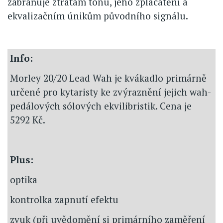
zabraňuje ztrátám tónu, jeho zplacatění a
ekvalizačním únikům původního signálu.
Info:
Morley 20/20 Lead Wah je kvákadlo primárně
určené pro kytaristy ke zvýraznění jejich wah-
pedálových sólových ekvilibristik. Cena je
5292 Kč.
Plus:
optika
kontrolka zapnutí efektu
zvuk (při uvědomění si primárního zaměření