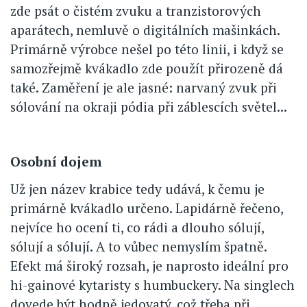
zde psát o čistém zvuku a tranzistorových
aparátech, nemluvě o digitálních mašinkách.
Primárně výrobce nešel po této linii, i když se
samozřejmě kvákadlo zde použít přirozeně dá
také. Zaměření je ale jasné: narvaný zvuk při
sólování na okraji pódia při záblescích světel...
Osobní dojem
Už jen název krabice tedy udává, k čemu je
primárně kvákadlo určeno. Lapidárně řečeno,
nejvíce ho ocení ti, co rádi a dlouho sólují,
sólují a sólují. A to vůbec nemyslím špatně.
Efekt má široký rozsah, je naprosto ideální pro
hi-gainové kytaristy s humbuckery. Na singlech
dovede být hodně jedovatý, což třeba při