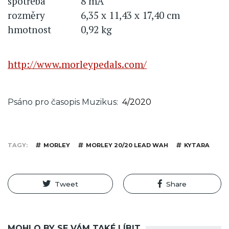
spotřeba
8 mA
rozměry
6,35 x 11,43 x 17,40 cm
hmotnost
0,92 kg
http://www.morleypedals.com/
Psáno pro časopis Muzikus
4/2020
TAGY
MORLEY
MORLEY 20/20 LEAD WAH
KYTARA
Tweet
Share
MOHLO BY SE VÁM TAKÉ LÍBIT