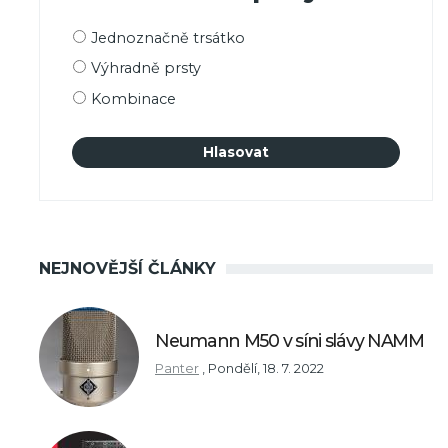
Možnosti
Jednoznačně trsátko
výběru
Výhradně prsty
Kombinace
NEJNOVĚJŠÍ ČLÁNKY
Neumann M50 v síni slávy NAMM
Panter
,
Pondělí, 18. 7. 2022