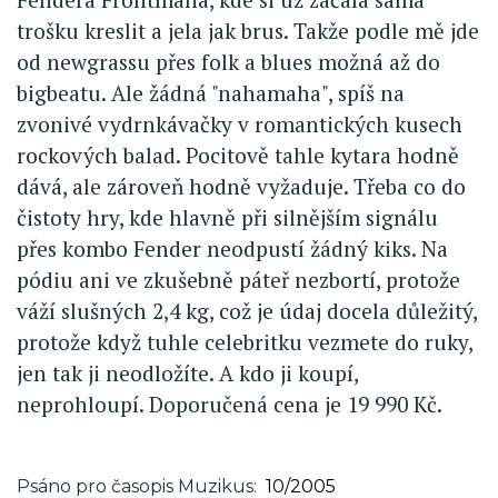
trošku kreslit a jela jak brus. Takže podle mě jde
od newgrassu přes folk a blues možná až do
bigbeatu. Ale žádná "nahamaha", spíš na
zvonivé vydrnkávačky v romantických kusech
rockových balad. Pocitově tahle kytara hodně
dává, ale zároveň hodně vyžaduje. Třeba co do
čistoty hry, kde hlavně při silnějším signálu
přes kombo Fender neodpustí žádný kiks. Na
pódiu ani ve zkušebně páteř nezbortí, protože
váží slušných 2,4 kg, což je údaj docela důležitý,
protože když tuhle celebritku vezmete do ruky,
jen tak ji neodložíte. A kdo ji koupí,
neprohloupí. Doporučená cena je 19 990 Kč.
Psáno pro časopis Muzikus
10/2005