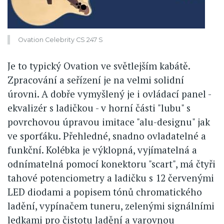
Ovation Celebrity CS 247 S
Je to typický Ovation ve světlejším kabátě.
Zpracování a seřízení je na velmi solidní
úrovni. A dobře vymyšlený je i ovládací panel -
ekvalizér s ladičkou - v horní části "lubu" s
povrchovou úpravou imitace "alu-designu" jak
ve sporťáku. Přehledné, snadno ovladatelné a
funkční. Kolébka je výklopná, vyjímatelná a
odnímatelná pomocí konektoru "scart", má čtyři
tahové potenciometry a ladičku s 12 červenými
LED diodami a popisem tónů chromatického
ladění, vypínačem tuneru, zelenými signálními
ledkami pro čistotu ladění a varovnou