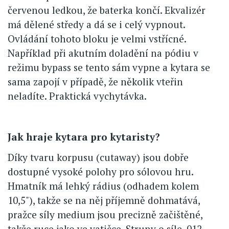
červenou ledkou, že baterka končí. Ekvalizér
má dělené středy a dá se i celý vypnout.
Ovládání tohoto bloku je velmi vstřícné.
Například při akutním doladění na pódiu v
režimu bypass se tento sám vypne a kytara se
sama zapojí v případě, že několik vteřin
neladíte. Praktická vychytávka.
Jak hraje kytara pro kytaristy?
Díky tvaru korpusu (cutaway) jsou dobře
dostupné vysoké polohy pro sólovou hru.
Hmatník má lehký rádius (odhadem kolem
10,5"), takže se na něj příjemně dohmatává,
pražce síly medium jsou precizně začištěné,
takže ruce jako ve vatičce. Struny o síle .012