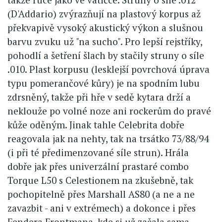
(D'Addario) zvýrazňují na plastový korpus až
překvapivě vysoký akustický výkon a slušnou
barvu zvuku už "na sucho". Pro lepší rejstříky,
pohodlí a šetření šlach by stačily struny o síle
.010. Plast korpusu (lesklejší povrchová úprava
typu pomerančové kůry) je na spodním lubu
zdrsněný, takže při hře v sedě kytara drží a
neklouže po volné noze ani rockerům do pravé
kůže oděným. Jinak tahle Celebrita dobře
reagovala jak na nehty, tak na trsátko 73/88/94
(i při té předimenzované síle strun). Hrála
dobře jak přes univerzální prastaré combo
Torque L50 s Celestionem na zkušebně, tak
pochopitelně přes Marshall AS80 (a ne a ne
zavazbit - ani v extrémech) a dokonce i přes
Fendera Frontmana, kde si už začala sama