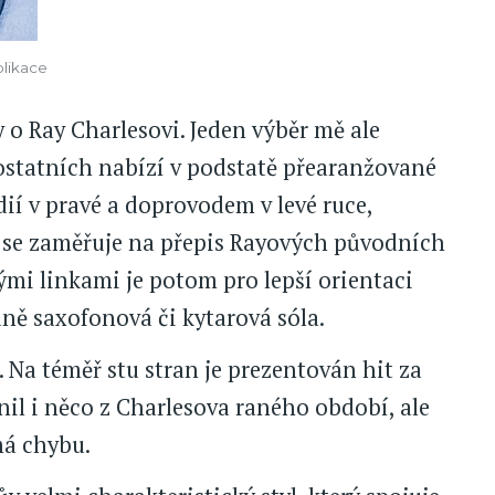
blikace
y o Ray Charlesovi. Jeden výběr mě ale
 ostatních nabízí v podstatě přearanžované
í v pravé a doprovodem v levé ruce,
se zaměřuje na přepis Rayových původních
ými linkami je potom pro lepší orientaci
dně saxofonová či kytarová sóla.
Na téměř stu stran je prezentován hit za
l i něco z Charlesova raného období, ale
á chybu.