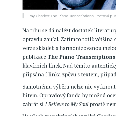
Ray Charles: The Piano Transcriptions - notová pu
Na trhu se dá nalézt dostatek literatur
opravdu zaujal. Zatímco totiž většina
verze skladeb s harmonizovanou melodi
publikace
The Piano Transcriptions
klavírních linek. Nad těmito autentick
připsána i linka zpěvu s textem, přípa
Samotnému výběru nelze nic vytknout. 
hitem. Opravdový fanda by možná oceni
zahrát si
I Believe to My Soul
prostě nem