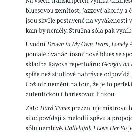
Na všech transkripcích vyniká Charlesův
bluesovou zemitost, jazzové akordy a č
jsou skvěle postavené na vyváženosti v
kam by neměly. Stručná sóla pak vynikaj
Úvodní
Drown in My Own Tears
,
Lonely 
pomalé dvanáctiosminové blues se spo
skladba Rayova repertoáru:
Georgia on
spíše než studiové nahrávce odpovíd
Což nic nemění na tom, že je to perfek
autentickou Charlesovou linkou.
Zato
Hard Times
prezentuje mistrovu hr
si odpovídají s melodií zpěvu a propoj
sólu nemluvě.
Hallelujah I Love Her So
j