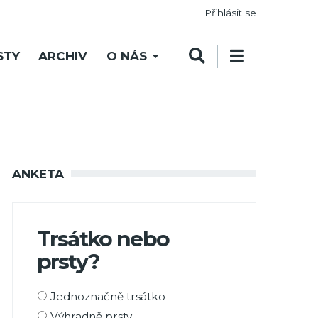
Přihlásit se
STY
ARCHIV
O NÁS
ANKETA
Trsátko nebo
prsty?
Možnosti
Jednoznačně trsátko
výběru
Výhradně prsty