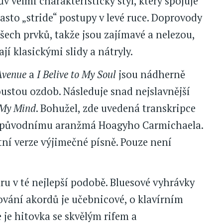
 velmi charakteristický styl, který spojuje
asto „stride“ postupy v levé ruce. Doprovody
šech prvků, takže jsou zajímavé a nelezou,
í klasickými slidy a nátryly.
Avenue
a
I Belive to My Soul
jsou nádherně
ustou ozdob. Následuje snad nejslavnější
 My Mind
. Bohužel, zde uvedená transkripce
á původnímu aranžmá Hoagyho Carmichaela.
tní verze výjimečné písně. Pouze není
u v té nejlepší podobě. Bluesové vyhrávky
ování akordů je učebnicové, o klavírním
e je hitovka se skvělým rifem a