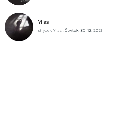
Yllas
strýček Yllas
,
Čtvrtek, 30. 12. 2021