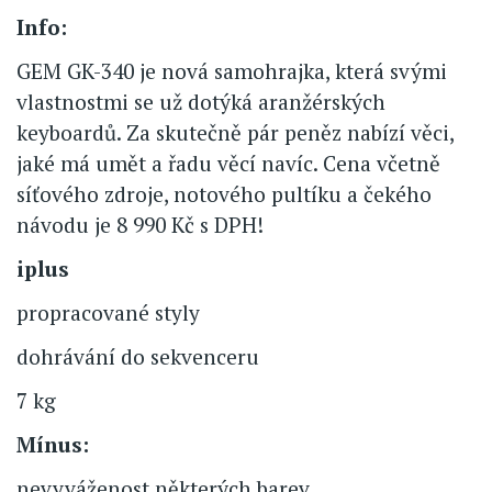
Info:
GEM GK-340 je nová samohrajka, která svými
vlastnostmi se už dotýká aranžérských
keyboardů. Za skutečně pár peněz nabízí věci,
jaké má umět a řadu věcí navíc. Cena včetně
síťového zdroje, notového pultíku a čekého
návodu je 8 990 Kč s DPH!
iplus
propracované styly
dohrávání do sekvenceru
7 kg
Mínus:
nevyváženost některých barev