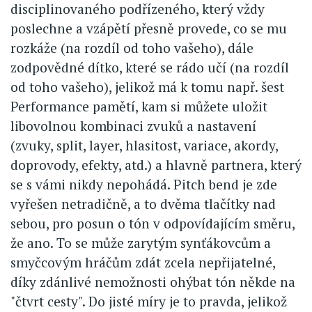
disciplinovaného podřízeného, který vždy
poslechne a vzápětí přesně provede, co se mu
rozkáže (na rozdíl od toho vašeho), dále
zodpovědné dítko, které se rádo učí (na rozdíl
od toho vašeho), jelikož má k tomu např. šest
Performance pamětí, kam si můžete uložit
libovolnou kombinaci zvuků a nastavení
(zvuky, split, layer, hlasitost, variace, akordy,
doprovody, efekty, atd.) a hlavně partnera, který
se s vámi nikdy nepohádá. Pitch bend je zde
vyřešen netradičně, a to dvěma tlačítky nad
sebou, pro posun o tón v odpovídajícím směru,
že ano. To se může zarytým synťákovcům a
smyčcovým hráčům zdát zcela nepřijatelné,
díky zdánlivé nemožnosti ohýbat tón někde na
"čtvrt cesty". Do jisté míry je to pravda, jelikož