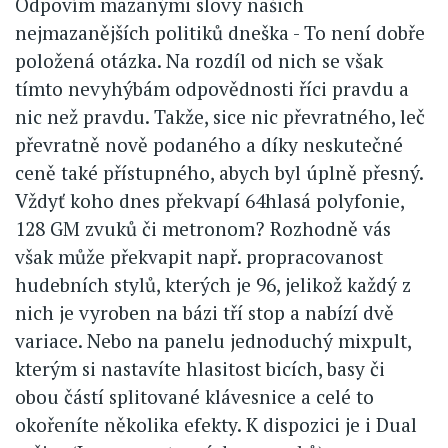
Odpovím mazanými slovy našich
nejmazanějších politiků dneška - To není dobře
položená otázka. Na rozdíl od nich se však
tímto nevyhýbám odpovědnosti říci pravdu a
nic než pravdu. Takže, sice nic převratného, leč
převratně nově podaného a díky neskutečné
ceně také přístupného, abych byl úplně přesný.
Vždyť koho dnes překvapí 64hlasá polyfonie,
128 GM zvuků či metronom? Rozhodně vás
však může překvapit např. propracovanost
hudebních stylů, kterých je 96, jelikož každý z
nich je vyroben na bázi tří stop a nabízí dvě
variace. Nebo na panelu jednoduchý mixpult,
kterým si nastavíte hlasitost bicích, basy či
obou částí splitované klávesnice a celé to
okořeníte několika efekty. K dispozici je i Dual