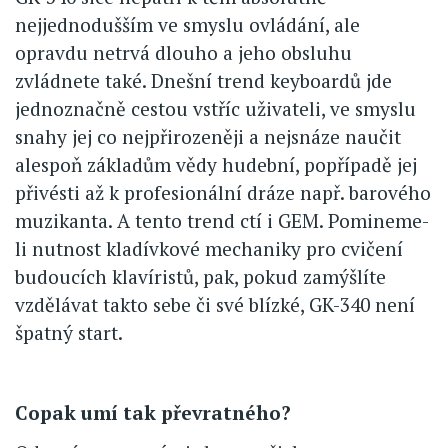
nejjednodušším ve smyslu ovládání, ale
opravdu netrvá dlouho a jeho obsluhu
zvládnete také. Dnešní trend keyboardů jde
jednoznačně cestou vstříc uživateli, ve smyslu
snahy jej co nejpřirozeněji a nejsnáze naučit
alespoň základům vědy hudební, popřípadě jej
přivésti až k profesionální dráze např. barového
muzikanta. A tento trend ctí i GEM. Pomineme-
li nutnost kladívkové mechaniky pro cvičení
budoucích klavíristů, pak, pokud zamýšlíte
vzdělávat takto sebe či své blízké, GK-340 není
špatný start.
Copak umí tak převratného?