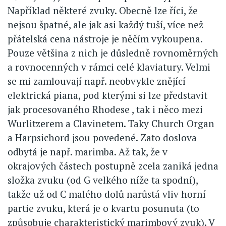
Například některé zvuky. Obecně lze říci, že
nejsou špatné, ale jak asi každý tuší, více než
přátelská cena nástroje je něčím vykoupena.
Pouze většina z nich je důsledně rovnoměrných
a rovnocenných v rámci celé klaviatury. Velmi
se mi zamlouvají např. neobvykle znějící
elektrická piana, pod kterými si lze představit
jak procesovaného Rhodese , tak i něco mezi
Wurlitzerem a Clavinetem. Taky Church Organ
a Harpsichord jsou povedené. Zato doslova
odbytá je např. marimba. Až tak, že v
okrajových částech postupně zcela zaniká jedna
složka zvuku (od G velkého níže ta spodní),
takže už od C malého dolů narůstá vliv horní
partie zvuku, která je o kvartu posunuta (to
způsobuje charakteristický marimbový zvuk). V