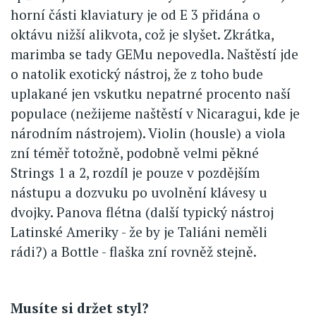
horní části klaviatury je od E 3 přidána o
oktávu nižší alikvota, což je slyšet. Zkrátka,
marimba se tady GEMu nepovedla. Naštěstí jde
o natolik exotický nástroj, že z toho bude
uplakané jen vskutku nepatrné procento naší
populace (nežijeme naštěstí v Nicaragui, kde je
národním nástrojem). Violin (housle) a viola
zní téměř totožně, podobně velmi pěkné
Strings 1 a 2, rozdíl je pouze v pozdějším
nástupu a dozvuku po uvolnění klávesy u
dvojky. Panova flétna (další typický nástroj
Latinské Ameriky - že by je Taliáni neměli
rádi?) a Bottle - flaška zní rovněž stejně.
Musíte si držet styl?