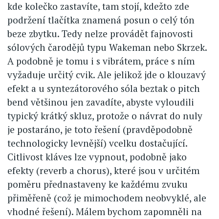
kde kolečko zastavíte, tam stojí, kdežto zde
podržení tlačítka znamená posun o celý tón
beze zbytku. Tedy nelze provádět fajnovosti
sólových čarodějů typu Wakeman nebo Skrzek.
A podobně je tomu i s vibrátem, práce s ním
vyžaduje určitý cvik. Ale jelikož jde o klouzavý
efekt a u syntezátorového sóla beztak o pitch
bend většinou jen zavadíte, abyste vyloudili
typický krátký skluz, protože o návrat do nuly
je postaráno, je toto řešení (pravděpodobně
technologicky levnější) vcelku dostačující.
Citlivost kláves lze vypnout, podobně jako
efekty (reverb a chorus), které jsou v určitém
poměru přednastaveny ke každému zvuku
přiměřeně (což je mimochodem neobvyklé, ale
vhodné řešení). Málem bychom zapomněli na