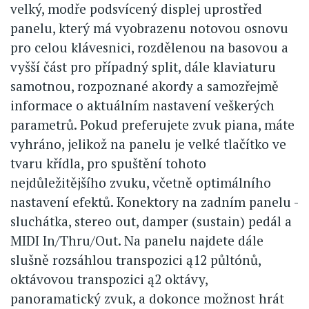
velký, modře podsvícený displej uprostřed
panelu, který má vyobrazenu notovou osnovu
pro celou klávesnici, rozdělenou na basovou a
vyšší část pro případný split, dále klaviaturu
samotnou, rozpoznané akordy a samozřejmě
informace o aktuálním nastavení veškerých
parametrů. Pokud preferujete zvuk piana, máte
vyhráno, jelikož na panelu je velké tlačítko ve
tvaru křídla, pro spuštění tohoto
nejdůležitějšího zvuku, včetně optimálního
nastavení efektů. Konektory na zadním panelu -
sluchátka, stereo out, damper (sustain) pedál a
MIDI In/Thru/Out. Na panelu najdete dále
slušně rozsáhlou transpozici ą12 půltónů,
oktávovou transpozici ą2 oktávy,
panoramatický zvuk, a dokonce možnost hrát