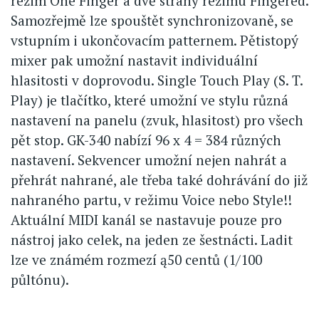
režim One Finger a dvě strany režimu Fingered.
Samozřejmě lze spouštět synchronizovaně, se
vstupním i ukončovacím patternem. Pětistopý
mixer pak umožní nastavit individuální
hlasitosti v doprovodu. Single Touch Play (S. T.
Play) je tlačítko, které umožní ve stylu různá
nastavení na panelu (zvuk, hlasitost) pro všech
pět stop. GK-340 nabízí 96 x 4 = 384 různých
nastavení. Sekvencer umožní nejen nahrát a
přehrát nahrané, ale třeba také dohrávání do již
nahraného partu, v režimu Voice nebo Style!!
Aktuální MIDI kanál se nastavuje pouze pro
nástroj jako celek, na jeden ze šestnácti. Ladit
lze ve známém rozmezí ą50 centů (1/100
půltónu).