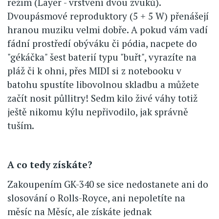
režim (Layer - vrstvení dvou zvuků).
Dvoupásmové reproduktory (5 + 5 W) přenášejí
hranou muziku velmi dobře. A pokud vám vadí
fádní prostředí obýváku či pódia, nacpete do
"gékáčka" šest baterií typu "buřt", vyrazíte na
pláž či k ohni, přes MIDI si z notebooku v
batohu spustíte libovolnou skladbu a můžete
začít nosit půllitry! Sedm kilo živé váhy totiž
ještě nikomu kýlu nepřivodilo, jak správně
tuším.
A co tedy získáte?
Zakoupením GK-340 se sice nedostanete ani do
slosování o Rolls-Royce, ani nepoletíte na
měsíc na Měsíc, ale získáte jednak