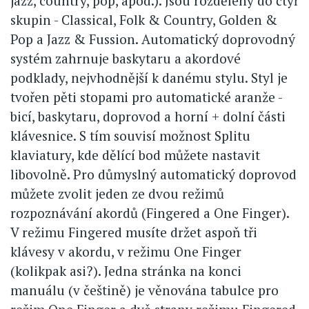
jazz, country, pop, apod.). Jsou rozděleny do čtyř
skupin - Classical, Folk & Country, Golden &
Pop a Jazz & Fussion. Automatický doprovodný
systém zahrnuje baskytaru a akordové
podklady, nejvhodnější k danému stylu. Styl je
tvořen pěti stopami pro automatické aranže -
bicí, baskytaru, doprovod a horní + dolní části
klávesnice. S tím souvisí možnost Splitu
klaviatury, kde dělící bod můžete nastavit
libovolně. Pro důmyslný automatický doprovod
můžete zvolit jeden ze dvou režimů
rozpoznávání akordů (Fingered a One Finger).
V režimu Fingered musíte držet aspoň tři
klávesy v akordu, v režimu One Finger
(kolikpak asi?). Jedna stránka na konci
manuálu (v češtině) je věnována tabulce pro