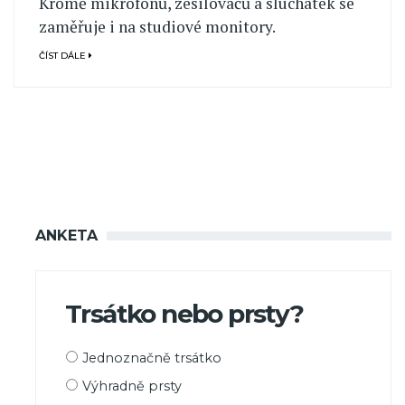
Kromě mikrofonů, zesilovačů a sluchátek se
zaměřuje i na studiové monitory.
ČÍST DÁLE
ANKETA
Trsátko nebo prsty?
Možnosti
Jednoznačně trsátko
výběru
Výhradně prsty