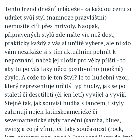
Tento trend dnešní mládeže - za každou cenu si
udržet svůj styl (namnoze prazvláštní) -
nemusíte ctít přes mrtvoly. Naopak,
připravených stylů zde máte víc než dost,
prakticky každý z vás si určitě vybere, ale nikdo
vám nezakáže si s tím aktuálním pohrát k
nepoznání, načež jej uložit pro věky příští - to
aby tu po vás taky něco pozitivního (možná)
zbylo. A cože to je ten Styl? Je to hudební vzor,
který reprezentuje určitý typ hudby, jak se po
staletí či desetiletí (či jen letí) vyvíjel a vyvíjí.
Stejně tak, jak souvisí hudba s tancem, i styly
zahrnují nejen latinskoamerické či
severoamerické styly taneční (samba, blues,
swing a co já vím), leč taky současnost (rock,