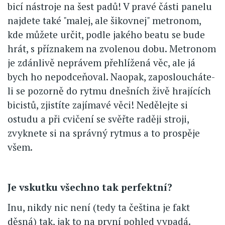
bicí nástroje na šest padů! V pravé části panelu
najdete také "malej, ale šikovnej" metronom,
kde můžete určit, podle jakého beatu se bude
hrát, s příznakem na zvolenou dobu. Metronom
je zdánlivě neprávem přehlížená věc, ale já
bych ho nepodceňoval. Naopak, zaposloucháte-
li se pozorně do rytmu dnešních živě hrajících
bicistů, zjistíte zajímavé věci! Nedělejte si
ostudu a při cvičení se svěřte raději stroji,
zvyknete si na správný rytmus a to prospěje
všem.
Je vskutku všechno tak perfektní?
Inu, nikdy nic není (tedy ta čeština je fakt
děsná) tak, jak to na první pohled vypadá.