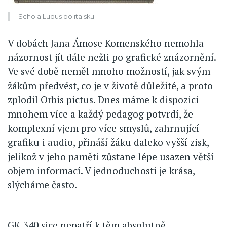
Schola Ludus po italsku
V dobách Jana Ámose Komenského nemohla
názornost jít dále nežli po grafické znázornění.
Ve své době neměl mnoho možností, jak svým
žákům předvést, co je v životě důležité, a proto
zplodil Orbis pictus. Dnes máme k dispozici
mnohem více a každý pedagog potvrdí, že
komplexní vjem pro více smyslů, zahrnující
grafiku i audio, přináší žáku daleko vyšší zisk,
jelikož v jeho paměti zůstane lépe usazen větší
objem informací. V jednoduchosti je krása,
slýcháme často.
GK-340 sice nepatří k těm absolutně