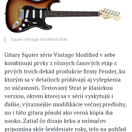
Squier Vintage Modified Strat
Gitary Squier série Vintage Modified v sebe
kombinujú prvky z rôznych časových etáp z
prvých troch dekád produkcie firmy Fender, ku
ktorým sa v detailoch pridávajú aj vylepšenia
zo súčasnosti. Testovaný Strat je klasickou
verziou, okrem ktorej sa v sérii vyskytujú i
ďalšie, výraznejšie modifikácie večnej predlohy,
no i táto gitara pôsobí ako verná kópia iba
naoko. Zatiaľ čo dizajn krku a snímačov
pripomína skôr šesťdesiate roky, telo na pohľad