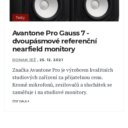
Testy
Avantone Pro Gauss 7 -
dvoupásmové referenční
nearfield monitory
ROMAN JEŽ
,
25. 12. 2021
Značka Avantone Pro je výrobcem kvalitních
studiových zařízení za přijatelnou cenu.
Kromě mikrofonů, zesilovačů a sluchátek se
zaměřuje i na studiové monitory.
ČÍST DÁLE