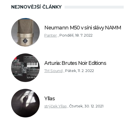
NEJNOVĚJŠÍ ČLÁNKY
Neumann M50 v síni slávy NAMM
Panter
,
Pondělí, 18. 7. 2022
Arturia: Brutes Noir Editions
TM Sound
,
Pátek, 11. 2. 2022
Yllas
strýček Yllas
,
Čtvrtek, 30. 12. 2021