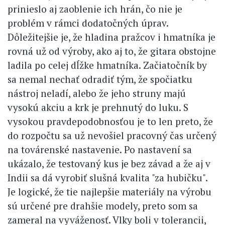
prinieslo aj zaoblenie ich hrán, čo nie je
problém v rámci dodatočných úprav.
Dôležitejšie je, že hladina pražcov i hmatníka je
rovná už od výroby, ako aj to, že gitara obstojne
ladila po celej dĺžke hmatníka. Začiatočník by
sa nemal nechať odradiť tým, že spočiatku
nástroj neladí, alebo že jeho struny majú
vysokú akciu a krk je prehnutý do luku. S
vysokou pravdepodobnosťou je to len preto, že
do rozpočtu sa už nevošiel pracovný čas určený
na továrenské nastavenie. Po nastavení sa
ukázalo, že testovaný kus je bez závad a že aj v
Indii sa dá vyrobiť slušná kvalita "za hubičku".
Je logické, že tie najlepšie materiály na výrobu
sú určené pre drahšie modely, preto som sa
zameral na vyváženosť. Vlky boli v tolerancii,