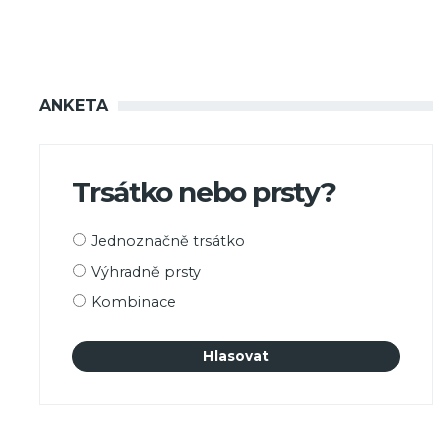
ANKETA
Trsátko nebo prsty?
Možnosti
Jednoznačně trsátko
výběru
Výhradně prsty
Kombinace