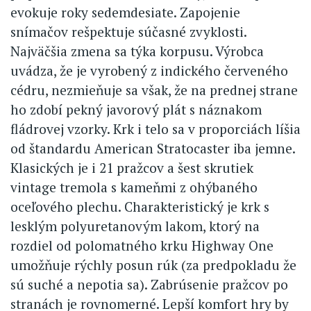
evokuje roky sedemdesiate. Zapojenie
snímačov rešpektuje súčasné zvyklosti.
Najväčšia zmena sa týka korpusu. Výrobca
uvádza, že je vyrobený z indického červeného
cédru, nezmieňuje sa však, že na prednej strane
ho zdobí pekný javorový plát s náznakom
fládrovej vzorky. Krk i telo sa v proporciách líšia
od štandardu American Stratocaster iba jemne.
Klasických je i 21 pražcov a šest skrutiek
vintage tremola s kameňmi z ohýbaného
oceľového plechu. Charakteristický je krk s
lesklým polyuretanovým lakom, ktorý na
rozdiel od polomatného krku Highway One
umožňuje rýchly posun rúk (za predpokladu že
sú suché a nepotia sa). Zabrúsenie pražcov po
stranách je rovnomerné. Lepší komfort hry by