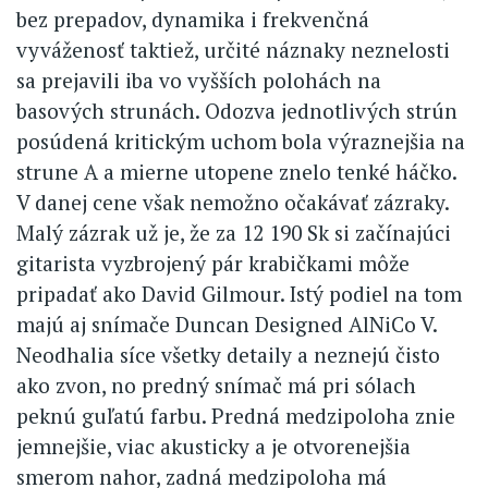
bez prepadov, dynamika i frekvenčná
vyváženosť taktiež, určité náznaky neznelosti
sa prejavili iba vo vyšších polohách na
basových strunách. Odozva jednotlivých strún
posúdená kritickým uchom bola výraznejšia na
strune A a mierne utopene znelo tenké háčko.
V danej cene však nemožno očakávať zázraky.
Malý zázrak už je, že za 12 190 Sk si začínajúci
gitarista vyzbrojený pár krabičkami môže
pripadať ako David Gilmour. Istý podiel na tom
majú aj snímače Duncan Designed AlNiCo V.
Neodhalia síce všetky detaily a neznejú čisto
ako zvon, no predný snímač má pri sólach
peknú guľatú farbu. Predná medzipoloha znie
jemnejšie, viac akusticky a je otvorenejšia
smerom nahor, zadná medzipoloha má