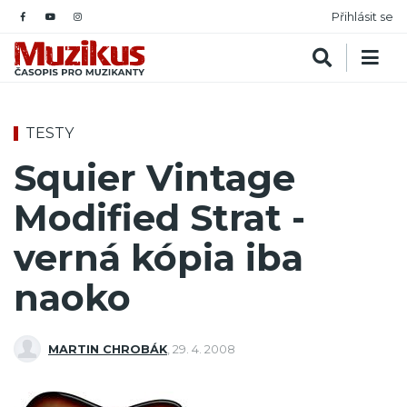
Přihlásit se
TESTY
Squier Vintage
Modified Strat -
verná kópia iba
naoko
MARTIN CHROBÁK
,
29. 4. 2008