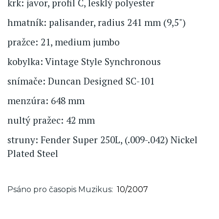
krk: javor, profil C, lesklý polyester
hmatník: palisander, radius 241 mm (9,5")
pražce: 21, medium jumbo
kobylka: Vintage Style Synchronous
snímače: Duncan Designed SC-101
menzúra: 648 mm
nultý pražec: 42 mm
struny: Fender Super 250L, (.009-.042) Nickel
Plated Steel
Psáno pro časopis Muzikus
10/2007