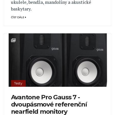
ukulele, bendža, mandolíny a akustické
baskytary.
ČÍST DÁLE
Testy
Avantone Pro Gauss 7 -
dvoupásmové referenční
nearfield monitory