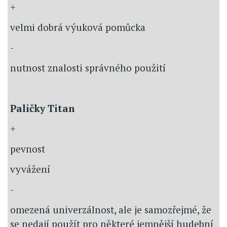
+
velmi dobrá výuková pomůcka
-
nutnost znalosti správného použití
Paličky Titan
+
pevnost
vyvážení
-
omezená univerzálnost, ale je samozřejmé, že
se nedají použít pro některé jemnější hudební