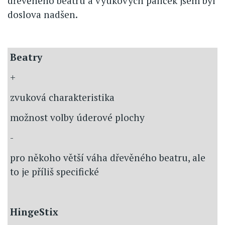
dřevěného beatru a výukových paliček jsem byl
doslova nadšen.
Beatry
+
zvuková charakteristika
možnost volby úderové plochy
-
pro někoho větší váha dřevěného beatru, ale
to je příliš specifické
HingeStix