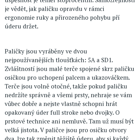
je vědět, jak paličku opravdu v rámci
ergonomie ruky a přirozeného pohybu pří
úderu držet.
Paličky jsou vyráběny ve dvou
nejpoužívanějších tloušťkách: 5A a SD1.
Zvláštností jsou malé terče spojené skrz paličku
osičkou pro uchopení palcem a ukazováčkem.
Terče jsou volně otočné, takže pokud paličku
nedržíte správně a všemi prsty, nehraje se vám
vůbec dobře a nejste vlastně schopni hrát
opakovaný úder full stroke nebo dvojky. O
prstové technice ani nemluvě. Tam už musí být
velká jistota. V paličce jsou pro osičku otvory
dva, lze tak změnit těžiště úderu, aby si každý