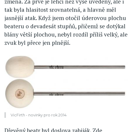
změna. Za prvé je lehčí než výše uvedený, ale i
tak byla hlasitost srovnatelná, a hlavně měl
jasnější atak. Když jsem otočil úderovou plochu
beateru o devadesát stupňů, přičemž se dotýkal
blány větší plochou, nebyl rozdíl příliš velký, ale
zvuk byl přece jen plnější.
VicFirth - novinky pro rok 2014
Dřevěný beatr byl doslova zabiják. Zde