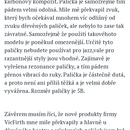
karbonový kompozit. Palička je samozřejmě tím
pádem velmi odolná. Mile mě překvapil zvuk,
který bych očekával mnohem víc odlišný od
zvuku dřevěných paliček, ale nebylo to zase tak
závratné. Samozřejmě že použití takovéhoto
modelu je poněkud omezenější. Určitě tyto
paličky nebudete používat pro jazz,vale pro
razantnější styly jsou vhodné. Zajímavě je
vyřešena rezonance paličky, a tím pádem
přenos vibrací do ruky. Palička je částečně dutá,
a proto není ani příliš těžká a je velmi dobře
vyvážena. Rozměr paličky je 5B.
Závěrem musím říci, že nové produkty firmy
VicFirth mne mile překvapily a hlavně u