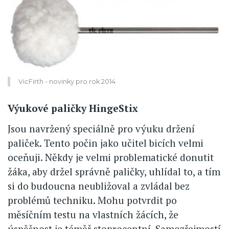
VicFirth - novinky pro rok 2014
Výukové paličky HingeStix
Jsou navržený speciálně pro výuku držení
paliček. Tento počin jako učitel bicích velmi
oceňuji. Někdy je velmi problematické donutit
žáka, aby držel správně paličky, uhlídal to, a tím
si do budoucna neubližoval a zvládal bez
problémů techniku. Mohu potvrdit po
měsíčním testu na vlastních žácích, že
úspěšnost je téměř stoprocentní. Samozřejmostí