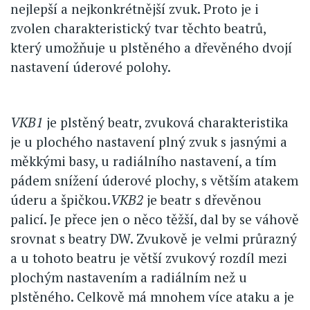
nejlepší a nejkonkrétnější zvuk. Proto je i
zvolen charakteristický tvar těchto beatrů,
který umožňuje u plstěného a dřevěného dvojí
nastavení úderové polohy.
VKB1
je plstěný beatr, zvuková charakteristika
je u plochého nastavení plný zvuk s jasnými a
měkkými basy, u radiálního nastavení, a tím
pádem snížení úderové plochy, s větším atakem
úderu a špičkou.
VKB2
je beatr s dřevěnou
palicí. Je přece jen o něco těžší, dal by se váhově
srovnat s beatry DW. Zvukově je velmi průrazný
a u tohoto beatru je větší zvukový rozdíl mezi
plochým nastavením a radiálním než u
plstěného. Celkově má mnohem více ataku a je