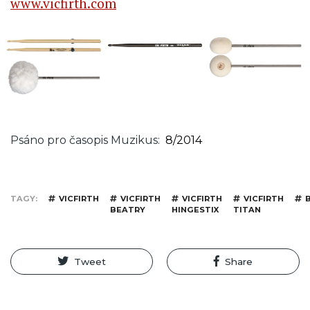
www.vicfirth.com
Psáno pro časopis Muzikus
8/2014
TAGY
VICFIRTH
VICFIRTH
VICFIRTH
VICFIRTH
B
BEATRY
HINGESTIX
TITAN
Tweet
Share