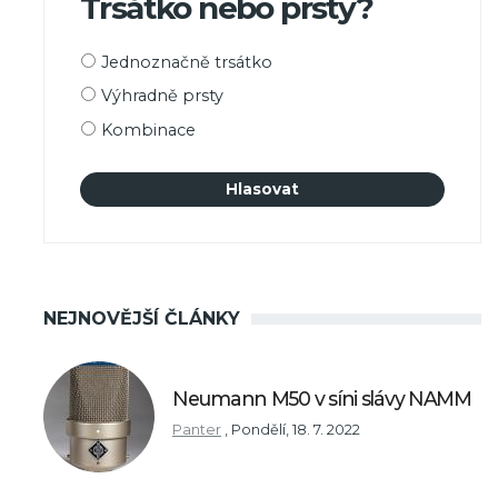
Trsátko nebo prsty?
Možnosti
Jednoznačně trsátko
výběru
Výhradně prsty
Kombinace
NEJNOVĚJŠÍ ČLÁNKY
Neumann M50 v síni slávy NAMM
Panter
,
Pondělí, 18. 7. 2022