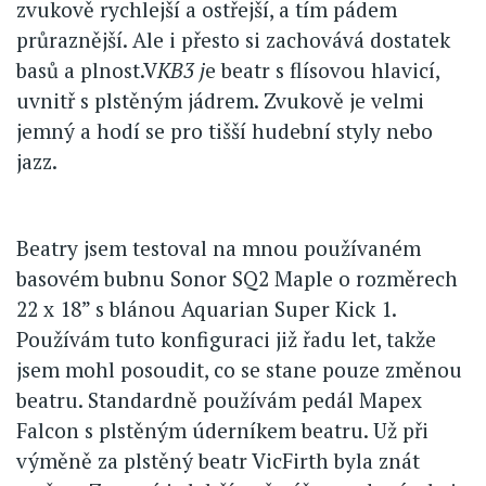
zvukově rychlejší a ostřejší, a tím pádem
průraznější. Ale i přesto si zachovává dostatek
basů a plnost.V
KB3 j
e beatr s flísovou hlavicí,
uvnitř s plstěným jádrem. Zvukově je velmi
jemný a hodí se pro tišší hudební styly nebo
jazz.
Beatry jsem testoval na mnou používaném
basovém bubnu Sonor SQ2 Maple o rozměrech
22 x 18” s blánou Aquarian Super Kick 1.
Používám tuto konfiguraci již řadu let, takže
jsem mohl posoudit, co se stane pouze změnou
beatru. Standardně používám pedál Mapex
Falcon s plstěným úderníkem beatru. Už při
výměně za plstěný beatr VicFirth byla znát