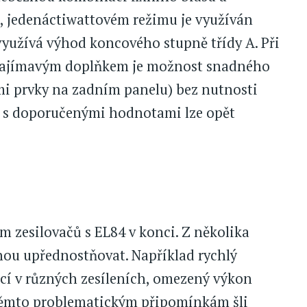
 jedenáctiwattovém režimu je využíván
využívá výhod koncového stupně třídy A. Při
. Zajímavým doplňkem je možnost snadného
mi prvky na zadním panelu) bez nutnosti
d s doporučenými hodnotami lze opět
 zesilovačů s EL84 v konci. Z několika
hou upřednostňovat. Například rychlý
cí v různých zesíleních, omezený výkon
y těmto problematickým připomínkám šli