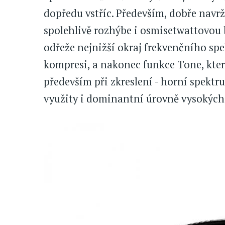
dopředu vstříc. Především, dobře navr
spolehlivě rozhýbe i osmisetwattovou b
odřeže nejnižší okraj frekvenčního spek
kompresi, a nakonec funkce Tone, kter
především při zkreslení - horní spektr
využity i dominantní úrovně vysokých 