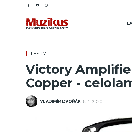
D
TESTY
Victory Amplifi
Copper - celola
VLADIMÍR DVOŘÁK
,
6. 4. 2020