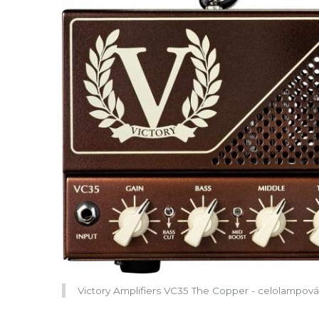
Victory Amplifiers VC35 The Copper - celolampová