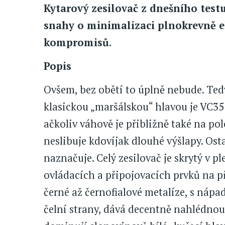
Kytarový zesilovač z dnešního test
snahy o minimalizaci plnokrevně e
kompromisů.
Popis
Ovšem, bez obětí to úplně nebude. Ted
klasickou „maršálskou“ hlavou je VC35
ačkoliv váhově je přibližně také na po
neslibuje kdovíjak dlouhé výšlapy. Os
naznačuje. Celý zesilovač je skrytý v p
ovládacích a připojovacích prvků na př
černé až černofialové metalíze, s náp
čelní strany, dává decentně nahlédnou