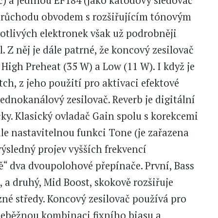
ič) a jedinou EF184 (jako katodový sledovač
i průchodu obvodem s rozšiřujícím tónovým
notlivých elektronek však už podrobněji
Z něj je dále patrné, že koncový zesilovač
High Preheat (35 W) a Low (11 W). I když je
ch, z jeho použití pro aktivaci efektové
jednokanálový zesilovač. Reverb je digitální
čky. Klasický ovladač Gain spolu s korekcemi
ule nastavitelnou funkci Tone (je zařazena
výsledný projev vyšších frekvencí
bě“ dva dvoupolohové přepínače. První, Bass
 a druhý, Mid Boost, skokově rozšiřuje
zné středy. Koncový zesilovač používá pro
neběžnou kombinaci fixního biasu a