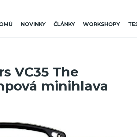
OMŮ
NOVINKY
ČLÁNKY
WORKSHOPY
TE
ers VC35 The
mpová minihlava