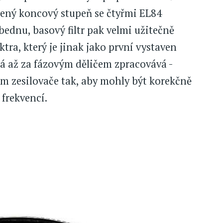
žený koncový stupeň se čtyřmi EL84
ednu, basový filtr pak velmi užitečně
tra, který je jinak jako první vystaven
á až za fázovým děličem zpracovává -
um zesilovače tak, aby mohly být korekčně
frekvencí.