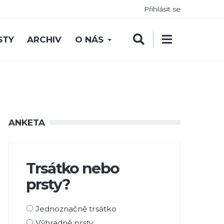
Přihlásit se
STY
ARCHIV
O NÁS
ANKETA
Trsátko nebo
prsty?
Možnosti
Jednoznačně trsátko
výběru
Výhradně prsty