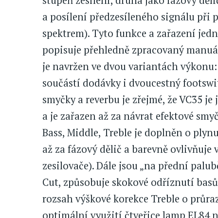
stupeň zesílení, druhá jako fázový děl
a posílení předzesíleného signálu př
spektrem). Tyto funkce a zařazení jed
popisuje přehledně zpracovaný manuál. 
je navržen ve dvou variantách výkonu: 
součástí dodávky i dvoucestný footswit
smyčky a reverbu je zřejmé, že VC35 je 
a je zařazen až za návrat efektové smy
Bass, Middle, Treble je doplněn o plyn
až za fázový dělič a barevně ovlivňuje 
zesilovače). Dále jsou „na přední palu
Cut, způsobuje skokové odříznutí basů,
rozsah výškové korekce Treble o průra
optimální využití čtveřice lamp EL84 