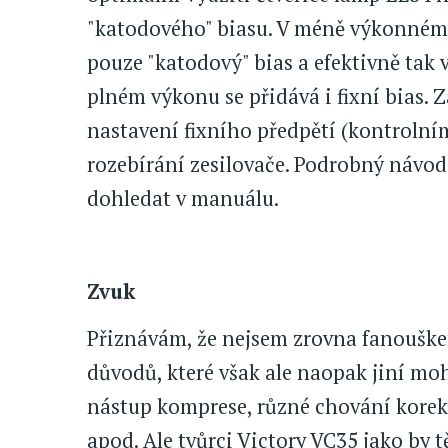
"katodového" biasu. V méně výkonném,
pouze "katodový" bias a efektivně tak 
plném výkonu se přidává i fixní bias
nastavení fixního předpětí (kontrolní
rozebírání zesilovače. Podrobný návo
dohledat v manuálu.
Zvuk
Přiznávám, že nejsem zrovna fanouškem
důvodů, které však ale naopak jiní mo
nástup komprese, různé chování korek
apod. Ale tvůrci Victory VC35 jako b