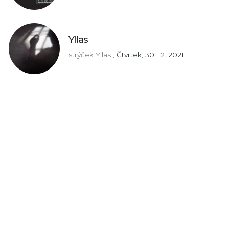
Yllas
strýček Yllas
,
Čtvrtek, 30. 12. 2021