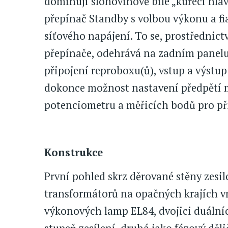
dominují slonovinově bílé „kuřecí hlav
přepínač Standby s volbou výkonu a f
síťového napájení. To se, prostředni
přepínače, odehrává na zadním panelu 
připojení reproboxu(ů), vstup a výstup
dokonce možnost nastavení předpětí m
potenciometru a měřicích bodů pro př
Konstrukce
První pohled skrz děrované stěny zesi
transformátorů na opačných krajích vni
výkonových lamp EL84, dvojici duálníc