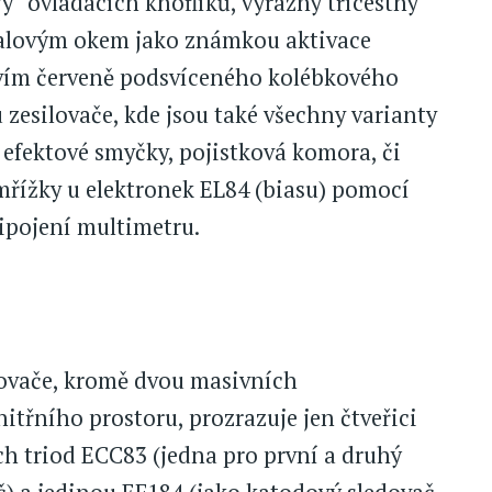
y“ ovládacích knoflíků, výrazný třícestný
ialovým okem jako známkou aktivace
ctvím červeně podsvíceného kolébkového
zesilovače, kde jsou také všechny varianty
 efektové smyčky, pojistková komora, či
řížky u elektronek EL84 (biasu) pomocí
ipojení multimetru.
lovače, kromě dvou masivních
třního prostoru, prozrazuje jen čtveřici
h triod ECC83 (jedna pro první a druhý