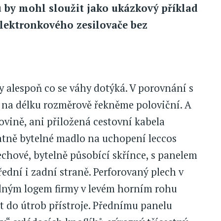
u by mohl sloužit jako ukázkový příklad
lektronkového zesilovače bez
y alespoň co se váhy dotýká. V porovnání s
 na délku rozměrově řekněme poloviční. A
lovině, ani přiložená cestovní kabela
tatně bytelné madlo na uchopení leccos
lechové, bytelně působící skřínce, s panelem
ední i zadní straně. Perforovaný plech v
adným logem firmy v levém horním rohu
t do útrob přístroje. Přednímu panelu