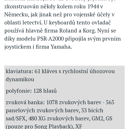
zkonstruován někdy kolem roku 1944 v
Německu, jak jinak než pro vojenské účely v
oblasti letectví. U keyboardů tento ovladač
používá hlavně firma Roland a Korg. Nyní se
díky modelu PSR-A2000 připojila svým prvním
joystickem i firma Yamaha.
klaviatura: 61 kláves s rychlostní úhozovou
dynamikou
polyfonie: 128 hlasů
zvuková banka: 1078 zvukových barev - 565
panelových zvukových barev, 33 bicích
sad/SFX, 480 XG zvukových barev, GM2, GS
(pouze pro Song Playback), XF