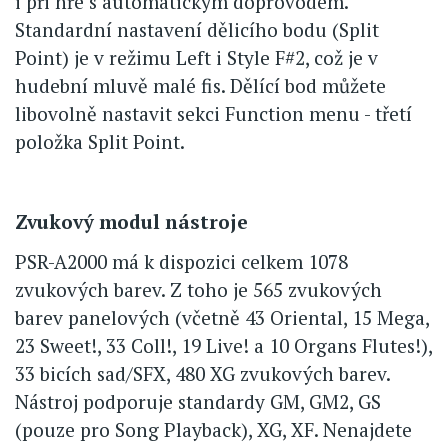
i při hře s automatickým doprovodem.
Standardní nastavení dělicího bodu (Split
Point) je v režimu Left i Style F#2, což je v
hudební mluvě malé fis. Dělící bod můžete
libovolně nastavit sekci Function menu - třetí
položka Split Point.
Zvukový modul nástroje
PSR-A2000 má k dispozici celkem 1078
zvukových barev. Z toho je 565 zvukových
barev panelových (včetně 43 Oriental, 15 Mega,
23 Sweet!, 33 Coll!, 19 Live! a 10 Organs Flutes!),
33 bicích sad/SFX, 480 XG zvukových barev.
Nástroj podporuje standardy GM, GM2, GS
(pouze pro Song Playback), XG, XF. Nenajdete