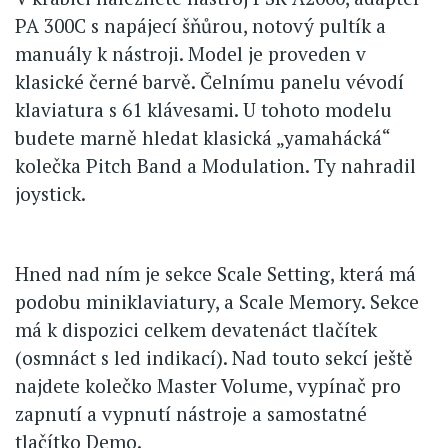
PA 300C s napájecí šňůrou, notový pultík a
manuály k nástroji. Model je proveden v
klasické černé barvě. Čelnímu panelu vévodí
klaviatura s 61 klávesami. U tohoto modelu
budete marně hledat klasická „yamahácká“
kolečka Pitch Band a Modulation. Ty nahradil
joystick.
Hned nad ním je sekce Scale Setting, která má
podobu miniklaviatury, a Scale Memory. Sekce
má k dispozici celkem devatenáct tlačítek
(osmnáct s led indikací). Nad touto sekcí ještě
najdete kolečko Master Volume, vypínač pro
zapnutí a vypnutí nástroje a samostatné
tlačítko Demo.