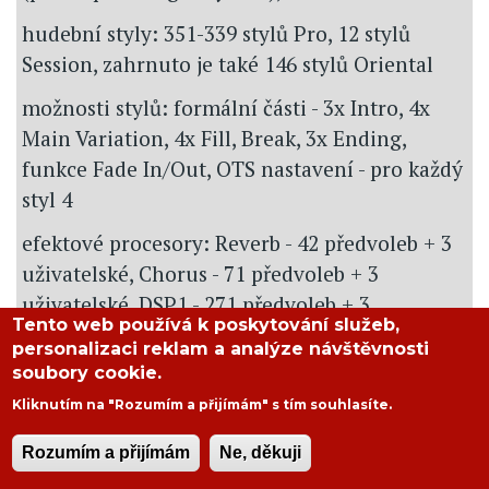
hudební styly: 351-339 stylů Pro, 12 stylů
Session, zahrnuto je také 146 stylů Oriental
možnosti stylů: formální části - 3x Intro, 4x
Main Variation, 4x Fill, Break, 3x Ending,
funkce Fade In/Out, OTS nastavení - pro každý
styl 4
efektové procesory: Reverb - 42 předvoleb + 3
uživatelské, Chorus - 71 předvoleb + 3
uživatelské, DSP1 - 271 předvoleb + 3
Tento web používá k poskytování služeb,
uživatelské, DSP 2 až 4 - 128 předvoleb + 10
personalizaci reklam a analýze návštěvnosti
uživatelských, Master EQ - 5 předvoleb, Part
soubory cookie.
EQ - 28 partů (Right1, Right2, Left, Multi Pad,
Kliknutím na "Rozumím a přijímám" s tím souhlasíte.
Style pro 8 partů, Song pro 16 partů)
Rozumím a přijímám
Ne, děkuji
rozšiřitelnost: možnost instalace rozšiřujících