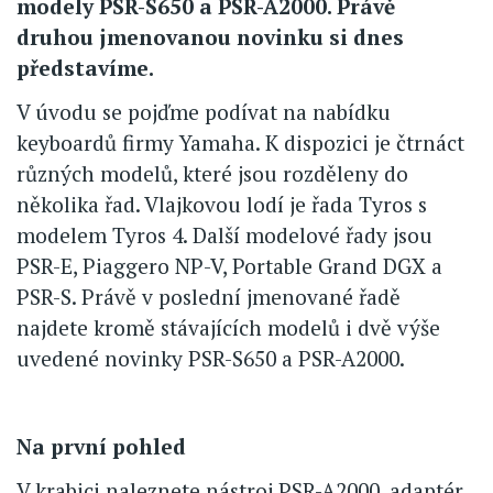
modely PSR-S650 a PSR-A2000. Právě
druhou jmenovanou novinku si dnes
představíme.
V úvodu se pojďme podívat na nabídku
keyboardů firmy Yamaha. K dispozici je čtrnáct
různých modelů, které jsou rozděleny do
několika řad. Vlajkovou lodí je řada Tyros s
modelem Tyros 4. Další modelové řady jsou
PSR-E, Piaggero NP-V, Portable Grand DGX a
PSR-S. Právě v poslední jmenované řadě
najdete kromě stávajících modelů i dvě výše
uvedené novinky PSR-S650 a PSR-A2000.
Na první pohled
V krabici naleznete nástroj PSR-A2000, adaptér