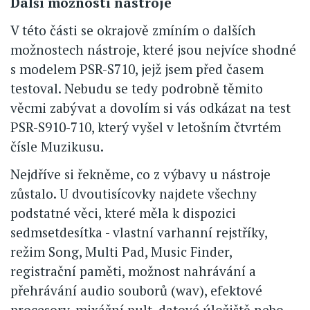
Další možnosti nástroje
V této části se okrajově zmíním o dalších
možnostech nástroje, které jsou nejvíce shodné
s modelem PSR-S710, jejž jsem před časem
testoval. Nebudu se tedy podrobně těmito
věcmi zabývat a dovolím si vás odkázat na test
PSR-S910-710, který vyšel v letošním čtvrtém
čísle Muzikusu.
Nejdříve si řekněme, co z výbavy u nástroje
zůstalo. U dvoutisícovky najdete všechny
podstatné věci, které měla k dispozici
sedmsetdesítka - vlastní varhanní rejstříky,
režim Song, Multi Pad, Music Finder,
registrační paměti, možnost nahrávání a
přehrávání audio souborů (wav), efektové
procesory, mixážní pult, datové úložiště nebo