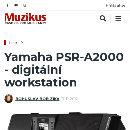
Přihlásit se
TESTY
Yamaha PSR-A2000
- digitální
workstation
BOHUSLAV BOB ZIKA
,
17. 11. 2012