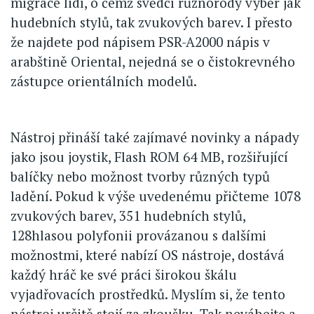
migrace lidí, o čemž svědčí různorodý výběr jak
hudebních stylů, tak zvukových barev. I přesto
že najdete pod nápisem PSR-A2000 nápis v
arabštině Oriental, nejedná se o čistokrevného
zástupce orientálních modelů.
Nástroj přináší také zajímavé novinky a nápady
jako jsou joystik, Flash ROM 64 MB, rozšiřující
balíčky nebo možnost tvorby různých typů
ladění. Pokud k výše uvedenému přičteme 1078
zvukových barev, 351 hudebních stylů,
128hlasou polyfonii provázanou s dalšími
možnostmi, které nabízí OS nástroje, dostává
každý hráč ke své práci širokou škálu
vyjadřovacích prostředků. Myslím si, že tento
nástroj určitě stojí za zkoušku. Tak neváhejte a