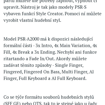
partů můžete dle potřeby zapnout, vypnout či
upravit. Nástroj je tak jako modely PSR-S
vybaven funkcí Style Creator. Pomoci ní můžete
vyrobit vlastní hudební styl.
Model PSR-A2000 má k dispozici následující
formální části - 3x Intro, 4x Main Variation, 4x
Fill, 4x Break a 3x Ending. Nechybí ani funkce
ritartando a Fade In/Out. Akordy můžete
zadávat těmito způsoby - Single Finger,
Fingered, Fingered On Bass, Multi Finger, Al
Finger, Full Keyboard a Al Full Keyboard.
Co se týče formátu souborů hudebních stylů
(SFF GE) nebo OTS, tak to je stejné jako u řady