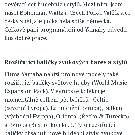
devětatřicet hudebních stylů. Mezi nimi jsem
našel Bohemian Waltz a Czech Polka. Valčík sice
česky zněl, ale polka byla spíše německá.
Celkově páni programátoři od Yamahy odvedli
kus dobré práce.
Rozšiřující balíčky zvukových barev a stylů
Firma Yamaha nabízí pro nové modely také
rozšiřující balíčky světové hudby (World Music
Expansion Pack). V evropské kolekci je
momentálně celkem pět balíčků - Celtic
(severní Evropa), Latin (jižní Evropa), Balkan
(východní Evropa), Oriental (Řecko & Turecko)
a Evropa (Best of kolekce). Tyto rozšiřující
balíčky obsahují nové hudební styly, zvukové