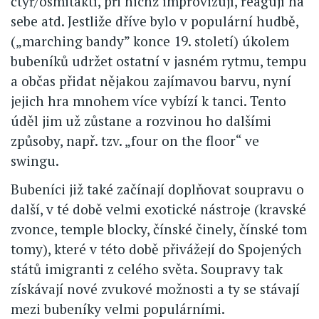
čtyř/osmitaktí, při nichž improvizují, reagují na
sebe atd. Jestliže dříve bylo v populární hudbě,
(„marching bandy” konce 19. století) úkolem
bubeníků udržet ostatní v jasném rytmu, tempu
a občas přidat nějakou zajímavou barvu, nyní
jejich hra mnohem více vybízí k tanci. Tento
úděl jim už zůstane a rozvinou ho dalšími
způsoby, např. tzv. „four on the floor“ ve
swingu.
Bubeníci již také začínají doplňovat soupravu o
další, v té době velmi exotické nástroje (kravské
zvonce, temple blocky, čínské činely, čínské tom
tomy), které v této době přivážejí do Spojených
států imigranti z celého světa. Soupravy tak
získávají nové zvukové možnosti a ty se stávají
mezi bubeníky velmi populárními.