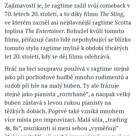
Zajímavostí je, že ragtime zažil svůj comeback v
70. letech 20. století, a to díky filmu
The Sting
,
ve kterém zazněl asi nejslavnější ragtime Scotta
Joplina
The Entertainer
. Bohužel kvůli tomuto
filmu, přiřazují často lidé nepohybující se blízko
tomuto stylu ragtime mylně k období třicátých
let 20. století, kdy se děj filmu odehrává.
Hráč na bicí soupravu používá v ragtime stejně
jako při pochodové hudbě mnoho rudimentů a
ozdob při hře na malý buben. Ty ale frázuje
stejně jako pianista „roztrhaně”, a naopak velký
buben zůstavá s levou rukou pianisty na
těžkých dobách. Poprvé také vzniká mnohem
více místa pro improvizaci. Malá sóla, „trading
4s, 8s”, muzikanti si mezi sebou „vyměňují”