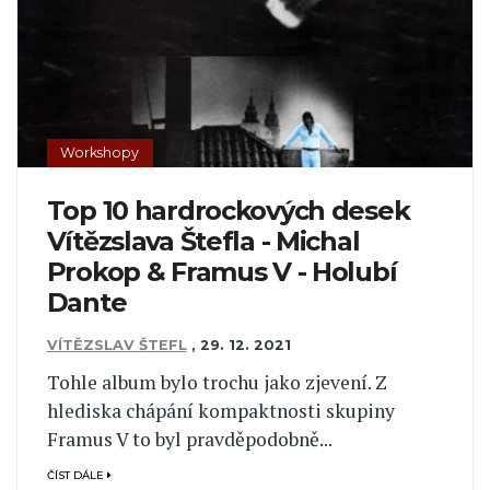
Workshopy
Top 10 hardrockových desek
Vítězslava Štefla - Michal
Prokop & Framus V - Holubí
Dante
VÍTĚZSLAV ŠTEFL
,
29. 12. 2021
Tohle album bylo trochu jako zjevení. Z
hlediska chápání kompaktnosti skupiny
Framus V to byl pravděpodobně...
ČÍST DÁLE