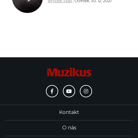
strýček Yllas
,
Čtvrtek, 30. 12. 2021
Kontakt
O nás