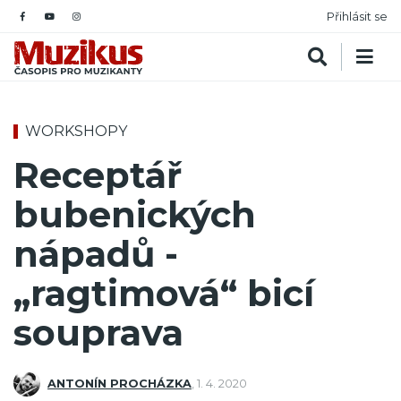
Přihlásit se
WORKSHOPY
Receptář
bubenických
nápadů -
„ragtimová“ bicí
souprava
ANTONÍN PROCHÁZKA
,
1. 4. 2020