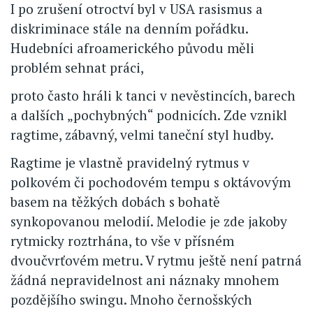
I po zrušení otroctví byl v USA rasismus a
diskriminace stále na denním pořádku.
Hudebníci afroamerického původu měli
problém sehnat práci,
proto často hráli k tanci v nevěstincích, barech
a dalších „pochybných“ podnicích. Zde vznikl
ragtime, zábavný, velmi taneční styl hudby.
Ragtime je vlastně pravidelný rytmus v
polkovém či pochodovém tempu s oktávovým
basem na těžkých dobách s bohatě
synkopovanou melodií. Melodie je zde jakoby
rytmicky roztrhána, to vše v přísném
dvoučvrťovém metru. V rytmu ještě není patrná
žádná nepravidelnost ani náznaky mnohem
pozdějšího swingu. Mnoho černošských