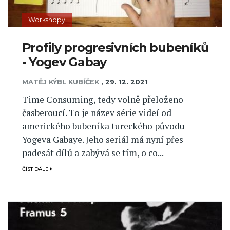
Workshopy
Profily progresivních bubeníků
- Yogev Gabay
MATĚJ KÝBL KUBÍČEK
,
29. 12. 2021
Time Consuming, tedy volně přeloženo
časberoucí. To je název série videí od
amerického bubeníka tureckého původu
Yogeva Gabaye. Jeho seriál má nyní přes
padesát dílů a zabývá se tím, o co...
ČÍST DÁLE