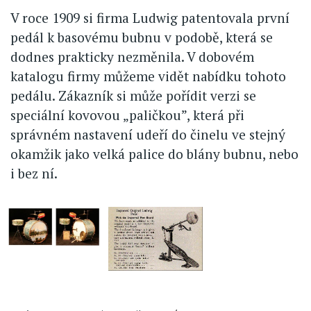
V roce 1909 si firma Ludwig patentovala první
pedál k basovému bubnu v podobě, která se
dodnes prakticky nezměnila. V dobovém
katalogu firmy můžeme vidět nabídku tohoto
pedálu. Zákazník si může pořídit verzi se
speciální kovovou „paličkou”, která při
správném nastavení udeří do činelu ve stejný
okamžik jako velká palice do blány bubnu, nebo
i bez ní.