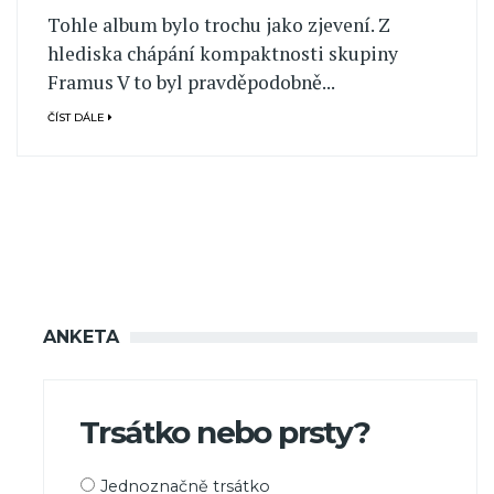
Tohle album bylo trochu jako zjevení. Z
hlediska chápání kompaktnosti skupiny
Framus V to byl pravděpodobně...
ČÍST DÁLE
ANKETA
Trsátko nebo prsty?
Možnosti
Jednoznačně trsátko