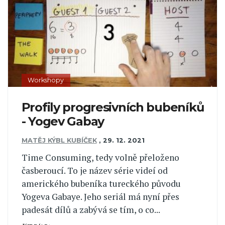
Workshopy
Profily progresivních bubeníků
- Yogev Gabay
MATĚJ KÝBL KUBÍČEK
,
29. 12. 2021
Time Consuming, tedy volně přeloženo
časberoucí. To je název série videí od
amerického bubeníka tureckého původu
Yogeva Gabaye. Jeho seriál má nyní přes
padesát dílů a zabývá se tím, o co...