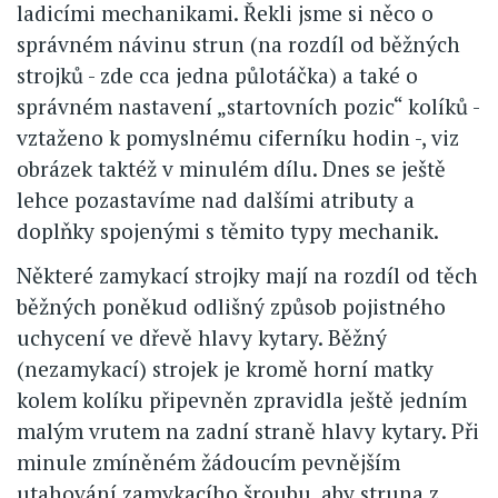
ladicími mechanikami. Řekli jsme si něco o
správném návinu strun (na rozdíl od běžných
strojků - zde cca jedna půlotáčka) a také o
správném nastavení „startovních pozic“ kolíků -
vztaženo k pomyslnému ciferníku hodin -, viz
obrázek taktéž v minulém dílu. Dnes se ještě
lehce pozastavíme nad dalšími atributy a
doplňky spojenými s těmito typy mechanik.
Některé zamykací strojky mají na rozdíl od těch
běžných poněkud odlišný způsob pojistného
uchycení ve dřevě hlavy kytary. Běžný
(nezamykací) strojek je kromě horní matky
kolem kolíku připevněn zpravidla ještě jedním
malým vrutem na zadní straně hlavy kytary. Při
minule zmíněném žádoucím pevnějším
utahování zamykacího šroubu, aby struna z