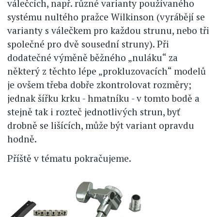
válečcích, např. různé varianty používaného
systému nultého pražce Wilkinson (vyrábějí se
varianty s válečkem pro každou strunu, nebo tři
společné pro dvě sousední struny). Při
dodatečné výměně běžného „nuláku“ za
některý z těchto lépe „prokluzovacích“ modelů
je ovšem třeba dobře zkontrolovat rozměry;
jednak šířku krku - hmatníku - v tomto bodě a
stejně tak i rozteč jednotlivých strun, byť
drobně se lišících, může být variant opravdu
hodně.
Příště v tématu pokračujeme.