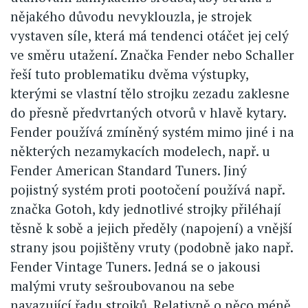
nějakého důvodu nevyklouzla, je strojek
vystaven síle, která má tendenci otáčet jej celý
ve směru utažení. Značka Fender nebo Schaller
řeší tuto problematiku dvěma výstupky,
kterými se vlastní tělo strojku zezadu zaklesne
do přesně předvrtaných otvorů v hlavě kytary.
Fender používá zmíněný systém mimo jiné i na
některých nezamykacích modelech, např. u
Fender American Standard Tuners. Jiný
pojistný systém proti pootočení používá např.
značka Gotoh, kdy jednotlivé strojky přiléhají
těsně k sobě a jejich předěly (napojení) a vnější
strany jsou pojištěny vruty (podobně jako např.
Fender Vintage Tuners. Jedná se o jakousi
malými vruty sešroubovanou na sebe
navazující řadu strojků. Relativně o něco méně