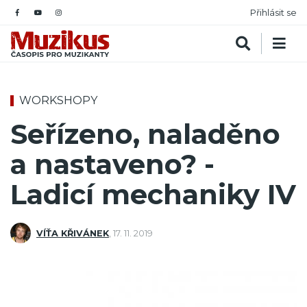
Přihlásit se
WORKSHOPY
Seřízeno, naladěno
a nastaveno? -
Ladicí mechaniky IV
VÍŤA KŘIVÁNEK
,
17. 11. 2019