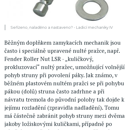
Seřízeno, naladěno a nastaveno? - Ladicí mechaniky IV
Běžným doplňkem zamykacích mechanik jsou
často i speciálně upravené nulté pražce, např.
Fender Roller Nut LSR - „kuličkový,
prokluzovací“ nultý pražec, umožňující volnější
pohyb struny při povolení páky. Jak známo, v
běžném plastovém nultém pražci se při pohybu
pákou (dolů) struna často zadrhne a při
návratu tremola do původní polohy tak dojde k
jejímu rozladění (zpravidla nadladění). Tomu
má částečně zabránit pohyb struny mezi dvěma
jakoby ložiskovými kuličkami, případně po