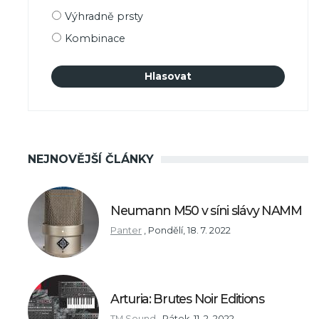
výběru
Výhradně prsty
Kombinace
NEJNOVĚJŠÍ ČLÁNKY
Neumann M50 v síni slávy NAMM
Panter
,
Pondělí, 18. 7. 2022
Arturia: Brutes Noir Editions
TM Sound
,
Pátek, 11. 2. 2022