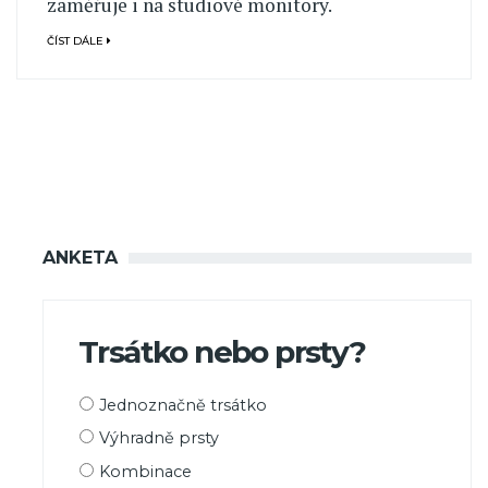
zaměřuje i na studiové monitory.
ČÍST DÁLE
ANKETA
Trsátko nebo prsty?
Možnosti
Jednoznačně trsátko
výběru
Výhradně prsty
Kombinace