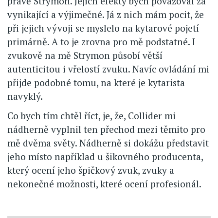
právě Strymon. Jejich efekty bych považoval za
vynikající a výjimečné. Já z nich mám pocit, že
při jejich vývoji se myslelo na kytarové pojetí
primárně. A to je zrovna pro mě podstatné. I
zvukově na mě Strymon působí větší
autenticitou i vřelostí zvuku. Navíc ovládání mi
přijde podobné tomu, na které je kytarista
navyklý.
Co bych tím chtěl říct, je, že, Collider mi
nádherně vyplnil ten přechod mezi těmito pro
mě dvěma světy. Nádherně si dokážu představit
jeho místo například u šikovného producenta,
který ocení jeho špičkový zvuk, zvuky a
nekonečné možnosti, které ocení profesionál.