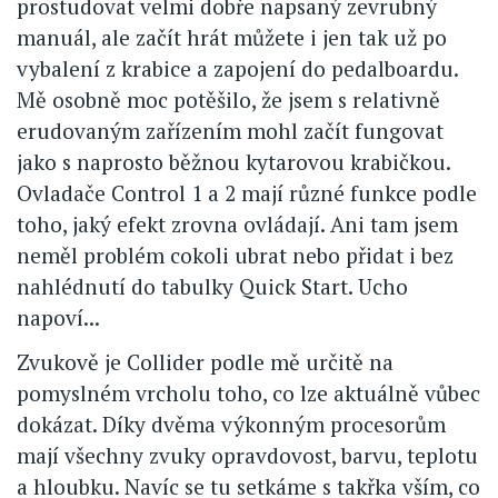
prostudovat velmi dobře napsaný zevrubný
manuál, ale začít hrát můžete i jen tak už po
vybalení z krabice a zapojení do pedalboardu.
Mě osobně moc potěšilo, že jsem s relativně
erudovaným zařízením mohl začít fungovat
jako s naprosto běžnou kytarovou krabičkou.
Ovladače Control 1 a 2 mají různé funkce podle
toho, jaký efekt zrovna ovládají. Ani tam jsem
neměl problém cokoli ubrat nebo přidat i bez
nahlédnutí do tabulky Quick Start. Ucho
napoví...
Zvukově je Collider podle mě určitě na
pomyslném vrcholu toho, co lze aktuálně vůbec
dokázat. Díky dvěma výkonným procesorům
mají všechny zvuky opravdovost, barvu, teplotu
a hloubku. Navíc se tu setkáme s takřka vším, co