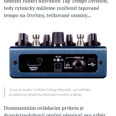
umožní funkci nazvanou Tap Tempo Division,
tedy rytmicky můžeme rozčlenit tapované
tempo na čtvrtiny, tečkované osminy...
Source Audio Collider Delay+Reverb - prvotřídní
podlahový efekt kombinující reverb a delay
Dominantním ovládacím prvkem je
dvanáctipolohový otočný přepínač pro výběr