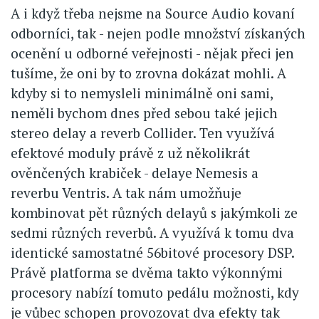
A i když třeba nejsme na Source Audio kovaní
odborníci, tak - nejen podle množství získaných
ocenění u odborné veřejnosti - nějak přeci jen
tušíme, že oni by to zrovna dokázat mohli. A
kdyby si to nemysleli minimálně oni sami,
neměli bychom dnes před sebou také jejich
stereo delay a reverb Collider. Ten využívá
efektové moduly právě z už několikrát
ověnčených krabiček - delaye Nemesis a
reverbu Ventris. A tak nám umožňuje
kombinovat pět různých delayů s jakýmkoli ze
sedmi různých reverbů. A využívá k tomu dva
identické samostatné 56bitové procesory DSP.
Právě platforma se dvěma takto výkonnými
procesory nabízí tomuto pedálu možnosti, kdy
je vůbec schopen provozovat dva efekty tak