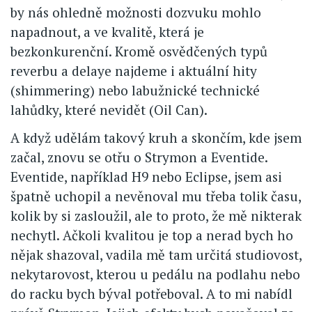
by nás ohledně možnosti dozvuku mohlo
napadnout, a ve kvalitě, která je
bezkonkurenční. Kromě osvědčených typů
reverbu a delaye najdeme i aktuální hity
(shimmering) nebo labužnické technické
lahůdky, které nevidět (Oil Can).
A když udělám takový kruh a skončím, kde jsem
začal, znovu se otřu o Strymon a Eventide.
Eventide, například H9 nebo Eclipse, jsem asi
špatně uchopil a nevěnoval mu třeba tolik času,
kolik by si zasloužil, ale to proto, že mě nikterak
nechytl. Ačkoli kvalitou je top a nerad bych ho
nějak shazoval, vadila mě tam určitá studiovost,
nekytarovost, kterou u pedálu na podlahu nebo
do racku bych býval potřeboval. A to mi nabídl