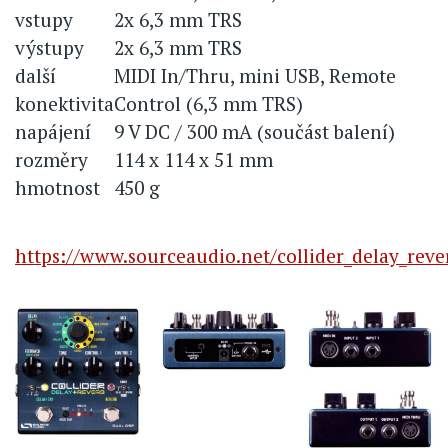
vstupy
2x 6,3 mm TRS
výstupy
2x 6,3 mm TRS
další
MIDI In/Thru, mini USB, Remote
konektivita
Control (6,3 mm TRS)
napájení
9 V DC / 300 mA (součást balení)
rozměry
114 x 114 x 51 mm
hmotnost
450 g
https://www.sourceaudio.net/collider_delay_reve