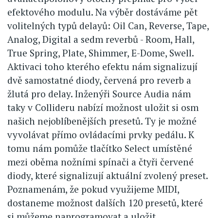
efektového modulu. Na výběr dostáváme pět
volitelných typů delayů: Oil Can, Reverse, Tape,
Analog, Digital a sedm reverbů - Room, Hall,
True Spring, Plate, Shimmer, E-Dome, Swell.
Aktivaci toho kterého efektu nám signalizují
dvě samostatné diody, červená pro reverb a
žlutá pro delay. Inženýři Source Audia nám
taky v Collideru nabízí možnost uložit si osm
našich nejoblíbenějších presetů. Ty je možné
vyvolávat přímo ovládacími prvky pedálu. K
tomu nám pomůže tlačítko Select umístěné
mezi oběma nožními spínači a čtyři červené
diody, které signalizují aktuální zvolený preset.
Poznamenám, že pokud využijeme MIDI,
dostaneme možnost dalších 120 presetů, které
si můžeme naprogramovat a uložit.