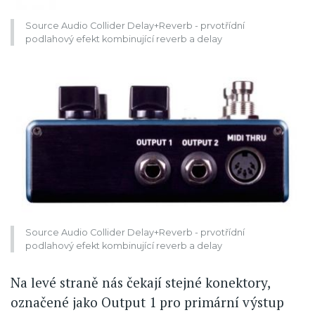
Source Audio Collider Delay+Reverb - prvotřídní
podlahový efekt kombinující reverb a delay
Source Audio Collider Delay+Reverb - prvotřídní
podlahový efekt kombinující reverb a delay
Na levé straně nás čekají stejné konektory,
označené jako Output 1 pro primární výstup