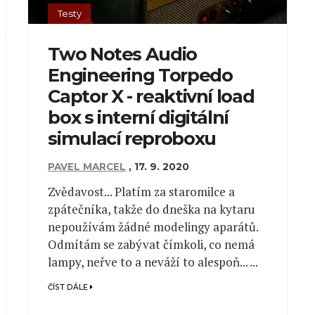
Testy
Two Notes Audio
Engineering Torpedo
Captor X - reaktivní load
box s interní digitální
simulací reproboxu
PAVEL MARCEL
,
17. 9. 2020
Zvědavost... Platím za staromilce a
zpátečníka, takže do dneška na kytaru
nepoužívám žádné modelingy aparátů.
Odmítám se zabývat čímkoli, co nemá
lampy, neřve to a neváží to alespoň... ...
ČÍST DÁLE