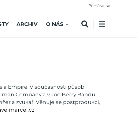
Přihlásit se
STY
ARCHIV
O NÁS
s a Empire. V současnosti působí
Allman Company a v Joe Berry Bandu.
anžér a zvukař. Věnuje se postprodukci,
velmarcel.cz