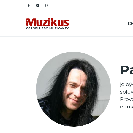
D
P
je b
sólo
Provo
eduk