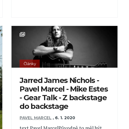
Články
Jarred James Nichols -
Pavel Marcel - Mike Estes
- Gear Talk - Z backstage
do backstage
PAVEL MARCEL
,
6. 1. 2020
text Pavel MarcelPůvodně to měl být