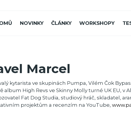
OMŮ
NOVINKY
ČLÁNKY
WORKSHOPY
TE
avel Marcel
ývalý kytarista ve skupinách Pumpa, Vilém Čok Bypas
vě album High Revs ve Skinny Molly turné UK EU, v 
zovatel Fat Dog Studia, studiový hráč, skladatel, ar
ativním projektům a recenzím na YouTube,
www.pa