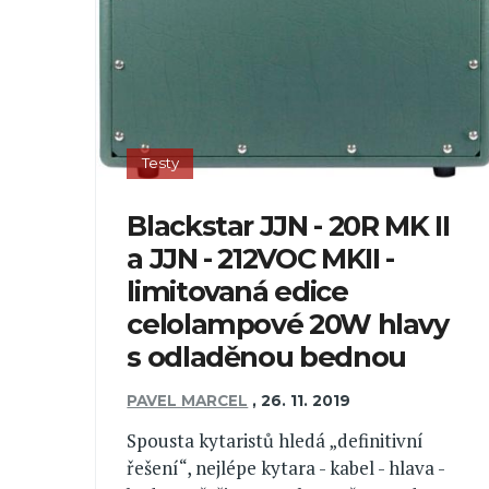
Testy
Blackstar JJN - 20R MK II
a JJN - 212VOC MKII -
limitovaná edice
celolampové 20W hlavy
s odladěnou bednou
PAVEL MARCEL
,
26. 11. 2019
Spousta kytaristů hledá „definitivní
řešení“, nejlépe kytara - kabel - hlava -