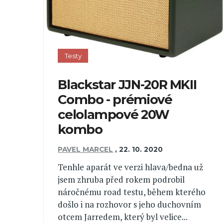
Testy
Blackstar JJN-20R MKII
Combo - prémiové
celolampové 20W
kombo
PAVEL MARCEL
,
22. 10. 2020
Tenhle aparát ve verzi hlava/bedna už
jsem zhruba před rokem podrobil
náročnému road testu, během kterého
došlo i na rozhovor s jeho duchovním
otcem Jarredem, který byl velice...