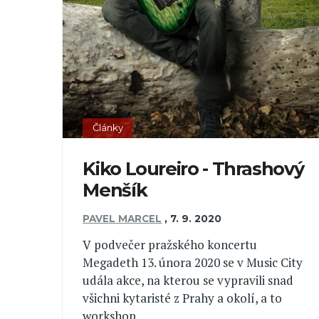
Články
Kiko Loureiro - Thrashový
Menšík
PAVEL MARCEL
,
7. 9. 2020
V podvečer pražského koncertu
Megadeth 13. února 2020 se v Music City
udála akce, na kterou se vypravili snad
všichni kytaristé z Prahy a okolí, a to
workshop...