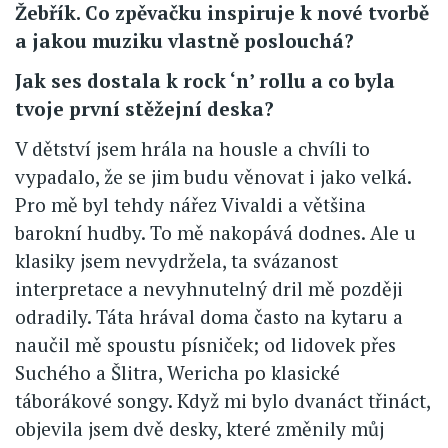
Žebřík. Co zpěvačku inspiruje k nové tvorbě
a jakou muziku vlastně poslouchá?
Jak ses dostala k rock ‘n’ rollu a co byla
tvoje první stěžejní deska?
V dětství jsem hrála na housle a chvíli to
vypadalo, že se jim budu věnovat i jako velká.
Pro mě byl tehdy nářez Vivaldi a většina
barokní hudby. To mě nakopává dodnes. Ale u
klasiky jsem nevydržela, ta svázanost
interpretace a nevyhnutelný dril mě později
odradily. Táta hrával doma často na kytaru a
naučil mě spoustu písniček; od lidovek přes
Suchého a Šlitra, Wericha po klasické
táborákové songy. Když mi bylo dvanáct třináct,
objevila jsem dvě desky, které změnily můj