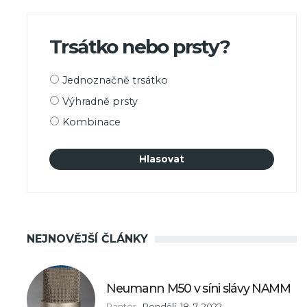
Trsátko nebo prsty?
Možnosti
Jednoznačně trsátko
výběru
Výhradně prsty
Kombinace
NEJNOVĚJŠÍ ČLÁNKY
Neumann M50 v síni slávy NAMM
Panter
,
Pondělí, 18. 7. 2022