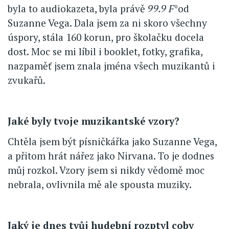
byla to audiokazeta, byla právě
99.9 F
°od
Suzanne Vega. Dala jsem za ni skoro všechny
úspory, stála 160 korun, pro školačku docela
dost. Moc se mi líbil i booklet, fotky, grafika,
nazpaměť jsem znala jména všech muzikantů i
zvukařů.
Jaké byly tvoje muzikantské vzory?
Chtěla jsem být písničkářka jako Suzanne Vega,
a přitom hrát nářez jako Nirvana. To je dodnes
můj rozkol. Vzory jsem si nikdy vědomě moc
nebrala, ovlivnila mě ale spousta muziky.
Jaký je dnes tvůj hudební rozptyl coby