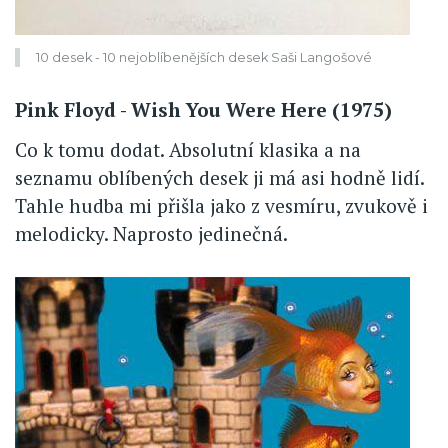
10 desek - 10 nejoblíbenějších desek Saši Langošové
Pink Floyd - Wish You Were Here (1975)
Co k tomu dodat. Absolutní klasika a na
seznamu oblíbených desek ji má asi hodně lidí.
Tahle hudba mi přišla jako z vesmíru, zvukově i
melodicky. Naprosto jedinečná.