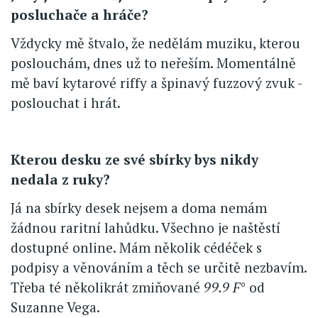
posluchače a hráče?
Vždycky mě štvalo, že nedělám muziku, kterou
poslouchám, dnes už to neřeším. Momentálně
mě baví kytarové riffy a špinavý fuzzový zvuk -
poslouchat i hrát.
Kterou desku ze své sbírky bys nikdy
nedala z ruky?
Já na sbírky desek nejsem a doma nemám
žádnou raritní lahůdku. Všechno je naštěstí
dostupné online. Mám několik cédéček s
podpisy a věnováním a těch se určitě nezbavím.
Třeba té několikrát zmiňované
99.9 F
° od
Suzanne Vega.