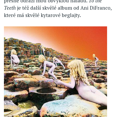
přesně odráží mou obvyklou náladu.
To the
Teeth
je též další skvělé album od Ani DiFranco,
které má skvělé kytarové beglajty.