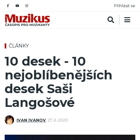
Přihlásit se
ČLÁNKY
10 desek - 10
nejoblíbenějších
desek Saši
Langošové
IVAN IVANOV
,
27. 6. 2020