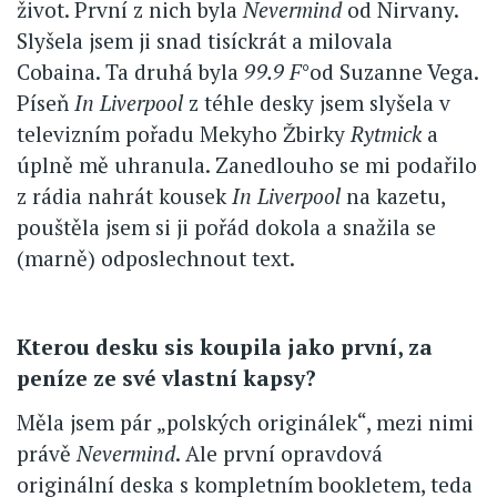
život. První z nich byla
Nevermind
od Nirvany.
Slyšela jsem ji snad tisíckrát a milovala
Cobaina. Ta druhá byla
99.9 F
°od Suzanne Vega.
Píseň
In Liverpool
z téhle desky jsem slyšela v
televizním pořadu Mekyho Žbirky
Rytmick
a
úplně mě uhranula. Zanedlouho se mi podařilo
z rádia nahrát kousek
In Liverpool
na kazetu,
pouštěla jsem si ji pořád dokola a snažila se
(marně) odposlechnout text.
Kterou desku sis koupila jako první, za
peníze ze své vlastní kapsy?
Měla jsem pár „polských originálek“, mezi nimi
právě
Nevermind
. Ale první opravdová
originální deska s kompletním bookletem, teda