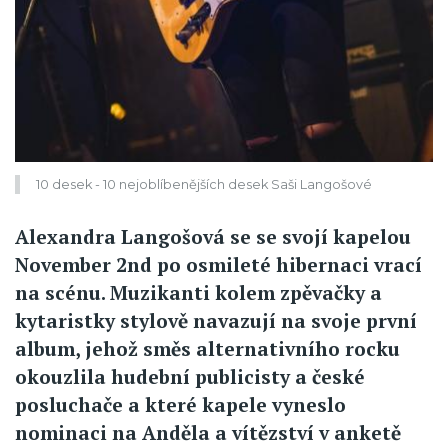
10 desek - 10 nejoblíbenějších desek Saši Langošové
Alexandra Langošová se se svojí kapelou
November 2nd po osmileté hibernaci vrací
na scénu. Muzikanti kolem zpěvačky a
kytaristky stylově navazují na svoje první
album, jehož směs alternativního rocku
okouzlila hudební publicisty a české
posluchače a které kapele vyneslo
nominaci na Anděla a vítězství v anketě