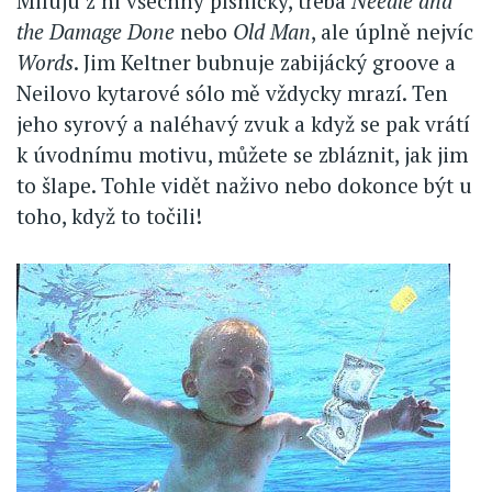
Miluju z ní všechny písničky, třeba
Needle and
the Damage Done
nebo
Old Man
, ale úplně nejvíc
Words
. Jim Keltner bubnuje zabijácký groove a
Neilovo kytarové sólo mě vždycky mrazí. Ten
jeho syrový a naléhavý zvuk a když se pak vrátí
k úvodnímu motivu, můžete se zbláznit, jak jim
to šlape. Tohle vidět naživo nebo dokonce být u
toho, když to točili!