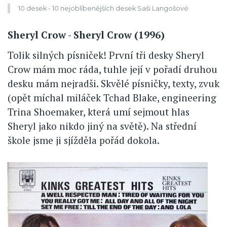
10 desek - 10 nejoblíbenějších desek Saši Langošové
Sheryl Crow - Sheryl Crow (1996)
Tolik silných písniček! První tři desky Sheryl
Crow mám moc ráda, tuhle její v pořadí druhou
desku mám nejradši. Skvělé písničky, texty, zvuk
(opět míchal miláček Tchad Blake, engineering
Trina Shoemaker, která umí sejmout hlas
Sheryl jako nikdo jiný na světě). Na střední
škole jsme ji sjížděla pořád dokola.