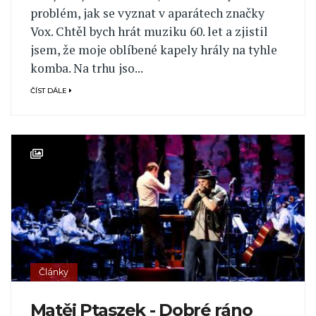
problém, jak se vyznat v aparátech značky
Vox. Chtěl bych hrát muziku 60. let a zjistil
jsem, že moje oblíbené kapely hrály na tyhle
komba. Na trhu jso...
ČÍST DÁLE
Články
Matěj Ptaszek - Dobré ráno