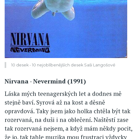
10 desek - 10 nejoblíbenějších desek Saši Langošové
Nirvana - Nevermind (1991)
Láska mých teenagerských let a dodnes mě
stejně baví. Syrová až na kost a děsně
opravdová. Taky jsem jako holka chtěla být tak
rozervaná, na duši i na oblečení. Naštěstí zase
tak rozervaná nejsem, a když mám někdy pocit,
že jo, tak tahle muzika mou frustraci vždycky