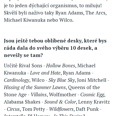
je to jeden dýchající organismus, to miluju!
Skvělí byli naživo taky Ryan Adams, The Arcs,
Michael Kiwanuka nebo Wilco.
Jsou ještě tebou oblíbené desky, které bys
ráda dala do svého výběru 10 desek, a
nevešly se tam?
Určitě Rival Sons -
Hollow Bones
, Michael
Kiwanuka -
Love and Hate
, Ryan Adams -
Cardinology
, Wilco -
Sky Blue Sky
, Joni Mitchell -
Hissing of the Summer Lawns
, Queens of the
Stone Age -
Villains
, Wolfmother -
Cosmic Egg
,
Alabama Shakes -
Sound & Color
, Lenny Kravitz
-
Circus
, Tom Petty -
Wildflowers
, Daft Punk -