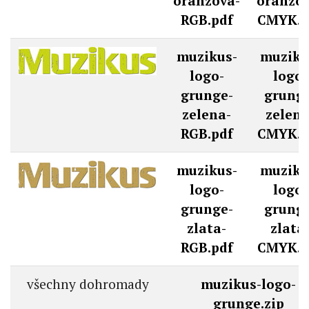
oranzova-
oranzov
RGB.pdf
CMYK.p
muzikus-
muziku
logo-
logo-
grunge-
grunge
zelena-
zelena
RGB.pdf
CMYK.p
muzikus-
muziku
logo-
logo-
grunge-
grunge
zlata-
zlata
RGB.pdf
CMYK.p
všechny dohromady
muzikus-logo-
grunge.zip