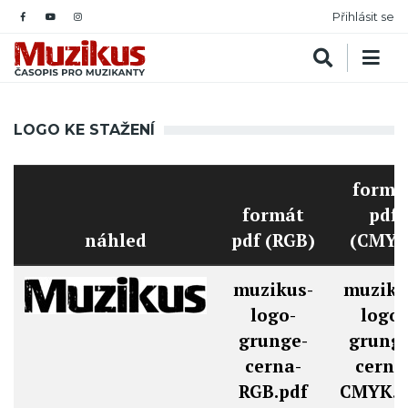
Přihlásit se
LOGO KE STAŽENÍ
formá
formát
pdf
náhled
pdf (RGB)
(CMYK
muzikus-
muziku
logo-
logo-
grunge-
grunge
cerna-
cerna
RGB.pdf
CMYK.p