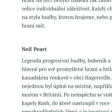
hraní na bicí nebylo zdaleka tak zábavn
velice individuální záležitost. Každý c
na stylu hudby, kterou hrajeme, nebo
hraní mít.
Neil Peart
Legenda progresivní hudby, bubeník a t
hlavně pro své promyšlené hraní a bril
kanadském venkově v obci Hagersville.
nejednou byl úplně na mizině, napříkl
mořem v Británii. Po neúspěchu se vrát
kapely Rush, do které nastoupil v roce 
nenahraditelných členů a je inspirací 