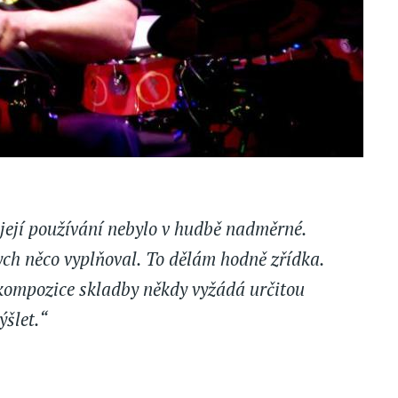
její používání nebylo v hudbě nadměrné.
bych něco vyplňoval. To dělám hodně zřídka.
 kompozice skladby někdy vyžádá určitou
ýšlet.“