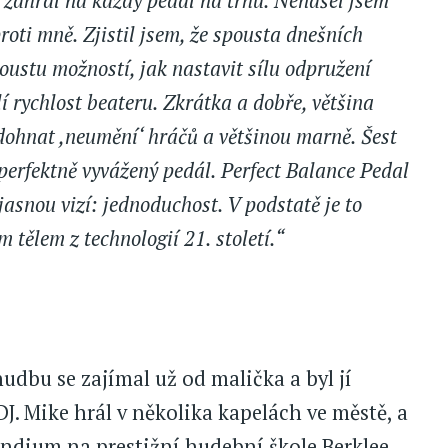
i zahrál na každý pedál na trhu. Nenašel jsem
proti mně. Zjistil jsem, že spousta dnešních
oustu možností, jak nastavit sílu odpružení
í rychlost beateru. Zkrátka a dobře, většina
 dohnat ,neumění‘ hráčů a většinou marně. Šest
 perfektně vyvážený pedál. Perfect Balance Pedal
jasnou vizí: jednoduchost. V podstatě je to
 tělem z technologií 21. století.“
udbu se zajímal už od malička a byl jí
DJ. Mike hrál v několika kapelách ve městě, a
endium na prestižní hudební škole Berklee