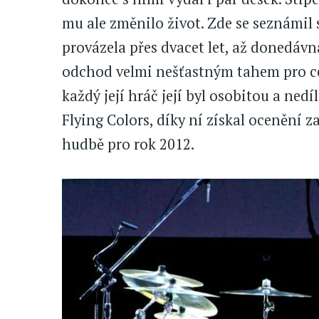
mu ale změnilo život. Zde se seznámil 
provázela přes dvacet let, až donedávn
odchod velmi nešťastným tahem pro celo
každý její hráč její byl osobitou a ned
Flying Colors, díky ní získal ocenění z
hudbě pro rok 2012.