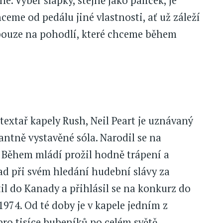
é. Výběr šlapky, stejně jako paliček, je
hceme od pedálu jiné vlastnosti, ať už záleží
 pouze na pohodlí, které chceme během
extař kapely Rush, Neil Peart je uznávaný
antně vystavěné sóla. Narodil se na
 Během mládí prožil hodně trápení a
ad při svém hledání hudební slávy za
il do Kanady a přihlásil se na konkurz do
1974. Od té doby je v kapele jedním z
pro tisíce bubeníků po celém světě.