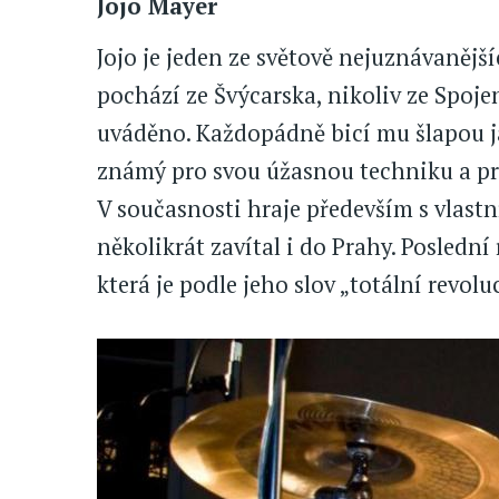
Jojo Mayer
Jojo je jeden ze světově nejuznávanějš
pochází ze Švýcarska, nikoliv ze Spoj
uváděno. Každopádně bicí mu šlapou ja
známý pro svou úžasnou techniku a pr
V současnosti hraje především s vlast
několikrát zavítal i do Prahy. Poslední
která je podle jeho slov „totální revolu