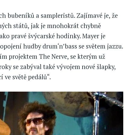
ích bubeníků a sampleristů. Zajímavé je, že
ených států, jak je mnohokrát chybně
ko pravé švýcarské hodinky. Mayer je
opojení hudby drum‘n’bass se světem jazzu.
ním projektem The Nerve, se kterým už
 roky se zabýval také vývojem nové šlapky,
cí ve světě pedálů“.