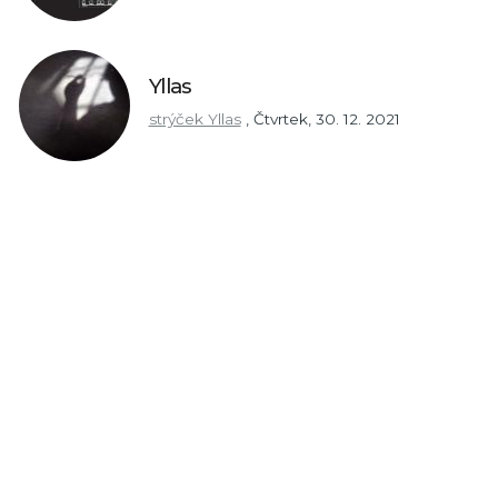
Yllas
strýček Yllas
,
Čtvrtek, 30. 12. 2021