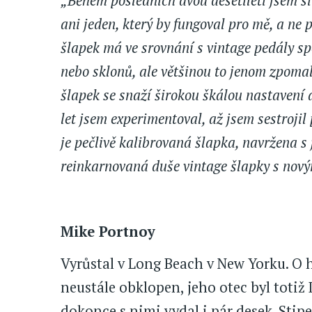
„Během posledních dvou desetiletí jsem s
ani jeden, který by fungoval pro mě, a ne 
šlapek má ve srovnání s vintage pedály sp
nebo sklonů, ale většinou to jenom zpomal
šlapek se snaží širokou škálou nastavení
let jsem experimentoval, až jsem sestrojil
je pečlivě kalibrovaná šlapka, navržena s 
reinkarnovaná duše vintage šlapky s novým
Mike Portnoy
Vyrůstal v Long Beach v New Yorku. O h
neustále obklopen, jeho otec byl totiž 
dokonce s nimi vydal i pár desek. Stip