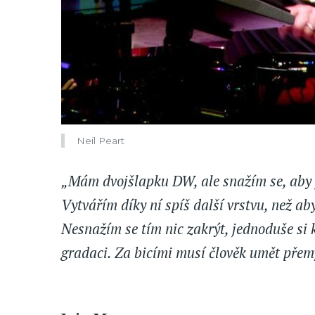
Neil Peart
„Mám dvojšlapku DW, ale snažím se, aby 
Vytvářím díky ní spíš další vrstvu, než a
Nesnažím se tím nic zakrýt, jednoduše si
gradaci. Za bicími musí člověk umět přem