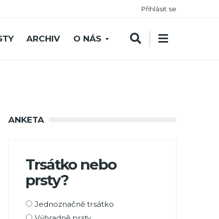
Přihlásit se
STY
ARCHIV
O NÁS
ANKETA
Trsátko nebo
prsty?
Možnosti
Jednoznačně trsátko
výběru
Výhradně prsty