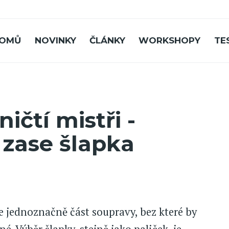
OMŮ
NOVINKY
ČLÁNKY
WORKSHOPY
TE
ičtí mistři -
 zase šlapka
je jednoznačně část soupravy, bez které by