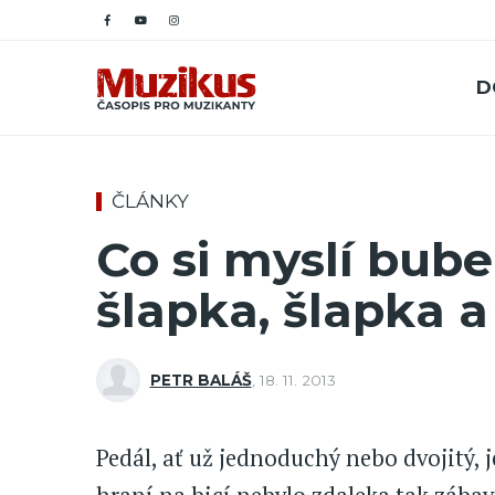
D
ČLÁNKY
Co si myslí buben
šlapka, šlapka a
PETR BALÁŠ
,
18. 11. 2013
Pedál, ať už jednoduchý nebo dvojitý, 