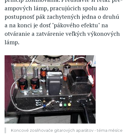
ampových lámp, pracujúcich spolu ako
postupnosť pák zachytených jedna o druhú
a na konci je dosť "pákového efektu" na
otváranie a zatvárenie veľkých výkonových
lámp.
Koncové zosilňovače gitarových aparátov - téma měsíce