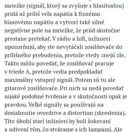
mriežke (signál, ktorý sa zvyšuje s hlasitosťou)
pridá až príliš veľa napätia k fixnému
biasovému napätiu a vytvorí také silné
negatívne pole na mriežke, že prúd skutočne
prestane pretekať. V rádio a hifi, inžinieri
upozorňujú, aby ste nevytáčali zosilňovače do
prílišného prebudenia, pretože vtedy znejú zle.
Takto môžu povedať, že zosilňovač pracuje
v triede A, pretože vedia predpokladať
maximálny vstupný signál. Potom sú tu ale
gitarové zosilňovače. Pri nich sa nedá povedať
nijaké podobné tvrdenie a v skutočnosti opak je
pravdou. Veľké signály sa používajú na
dosiahnutie overdrive a distortion (skreslenia).
Títo úbohí starí inžinieri by boli šokovaní
a udivení tým, čo stvárame s ich lampami. Ale