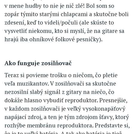
v mene hudby to nie je nič zlé! Bol som so
zopár týmito starými chlapcami a skutočne boli
zdesení, keď to videli/počuli (ale skúste to
vysvetliť niekomu, kto si myslí, že na gitare sa
hrajú iba ohníkové folkové pesničky).
Ako funguje zosilňovač
Teraz si povieme trošku o niečom, čo pletie
veľa muzikantov. V zosilňovači sa skutočne
nezosilní slabý signál z gitary na niečo, čo
dokáže hlasno vybudiť reproduktor. Presnejšie,
v každom zosilňovači je veľký vysokonapäťový
napájací zdroj, a ten je tým zdrojom šťavy, ktorý
rozhýbe membránu reproduktora. Predstavte si,
že je to veľká batéria. A tak ako batéria je tiež