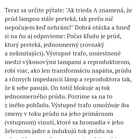
Teraz sa určite pýtate: "Ak trieda A znamená, že
prúd lampou stále preteká, tak prečo nič
nepočujem keď nehrám?" Dobrá otázka a hneď
si na ňu aj odpovieme: Počas kľudu je prúd,
ktorý preteká, jednosmerný (rovnaký
a nekmitajúci). Výstupné trafo, umiestnené
medzi výkonovými lampami a reproduktorom,
robí viac, ako len transformáciu napätia, prúdu
a rôznych impedancií lámp a reproduktora tak,
že k sebe pasujú. On totiž blokuje aj tok
jednosmerného prúdu. Pozrime sa na to
z iného pohľadu. Výstupné trafo umožňuje iba
zmeny v toku prúdu na jeho primárnom
(vstupnom) vinutí, ktoré sa hromadia v jeho
železnom jadre a indukujú tok prúdu na