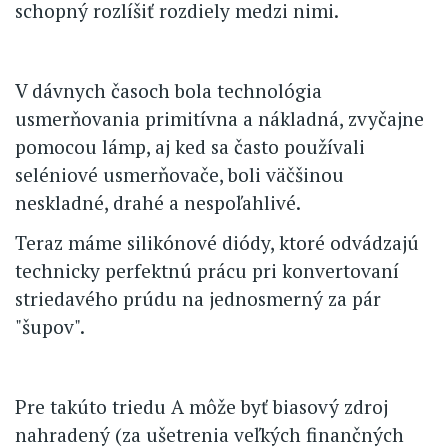
schopný rozlíšiť rozdiely medzi nimi.
V dávnych časoch bola technológia
usmerňovania primitívna a nákladná, zvyčajne
pomocou lámp, aj ked sa často používali
seléniové usmerňovače, boli väčšinou
neskladné, drahé a nespoľahlivé.
Teraz máme silikónové diódy, ktoré odvádzajú
technicky perfektnú prácu pri konvertovaní
striedavého prúdu na jednosmerný za pár
"šupov".
Pre takúto triedu A môže byť biasový zdroj
nahradený (za ušetrenia veľkých finančných