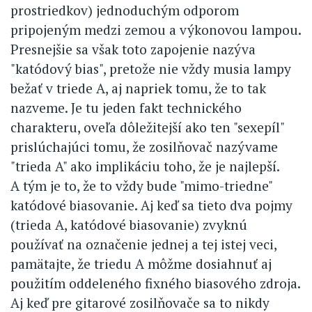
prostriedkov) jednoduchým odporom
pripojeným medzi zemou a výkonovou lampou.
Presnejšie sa však toto zapojenie nazýva
"katódový bias", pretože nie vždy musia lampy
bežať v triede A, aj napriek tomu, že to tak
nazveme. Je tu jeden fakt technického
charakteru, oveľa dôležitejší ako ten "sexepíl"
prislúchajúci tomu, že zosilňovač nazývame
"trieda A" ako implikáciu toho, že je najlepší.
A tým je to, že to vždy bude "mimo-triedne"
katódové biasovanie. Aj keď sa tieto dva pojmy
(trieda A, katódové biasovanie) zvyknú
používať na označenie jednej a tej istej veci,
pamätajte, že triedu A môžme dosiahnuť aj
použitím oddeleného fixného biasového zdroja.
Aj keď pre gitarové zosilňovače sa to nikdy