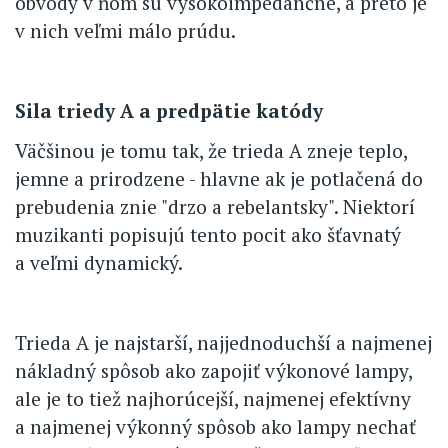
obvody v ňom sú vysokoimpedančné, a preto je
v nich veľmi málo prúdu.
Sila triedy A a predpätie katódy
Väčšinou je tomu tak, že trieda A zneje teplo,
jemne a prirodzene - hlavne ak je potlačená do
prebudenia znie "drzo a rebelantsky". Niektorí
muzikanti popisujú tento pocit ako šťavnatý
a veľmi dynamický.
Trieda A je najstarší, najjednoduchší a najmenej
nákladný spôsob ako zapojiť výkonové lampy,
ale je to tiež najhorúcejší, najmenej efektívny
a najmenej výkonný spôsob ako lampy nechať