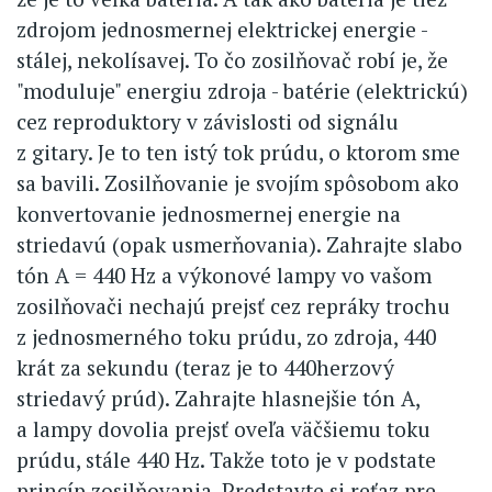
zdrojom jednosmernej elektrickej energie -
stálej, nekolísavej. To čo zosilňovač robí je, že
"moduluje" energiu zdroja - batérie (elektrickú)
cez reproduktory v závislosti od signálu
z gitary. Je to ten istý tok prúdu, o ktorom sme
sa bavili. Zosilňovanie je svojím spôsobom ako
konvertovanie jednosmernej energie na
striedavú (opak usmerňovania). Zahrajte slabo
tón A = 440 Hz a výkonové lampy vo vašom
zosilňovači nechajú prejsť cez repráky trochu
z jednosmerného toku prúdu, zo zdroja, 440
krát za sekundu (teraz je to 440herzový
striedavý prúd). Zahrajte hlasnejšie tón A,
a lampy dovolia prejsť oveľa väčšiemu toku
prúdu, stále 440 Hz. Takže toto je v podstate
princíp zosilňovania. Predstavte si reťaz pre-