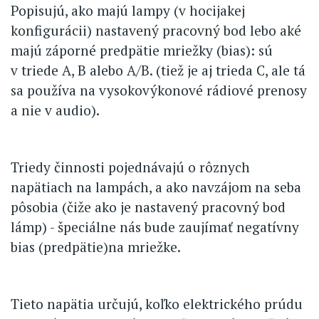
Popisujú, ako majú lampy (v hocijakej
konfigurácii) nastavený pracovný bod lebo aké
majú záporné predpätie mriežky (bias): sú
v triede A, B alebo A/B. (tiež je aj trieda C, ale tá
sa používa na vysokovýkonové rádiové prenosy
a nie v audio).
Triedy činnosti pojednávajú o rôznych
napätiach na lampách, a ako navzájom na seba
pôsobia (čiže ako je nastavený pracovný bod
lámp) - špeciálne nás bude zaujímať negatívny
bias (predpätie)na mriežke.
Tieto napätia určujú, koľko elektrického prúdu