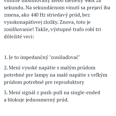
vinutie modulovaný alebo menený 440x za
sekundu. Na sekundárnom vinutí sa prejaví iba
zmena, ako 440 Hz striedavý prúd, bez
vysokonapäťovej zložky. Znova, toto je
zosilňovanie! Takže, výstupné trafo robí tri
dôležité veci:
1. Je to impedančný "zosúlaďovač"
2. Mení vysoké napätie s malým prúdom
potrebné pre lampy na malé napätie s veľkým
prúdom potrebné pre reproduktory
3. Mení signál z push-pull na single-ended
a blokuje jednosmerný prúd.