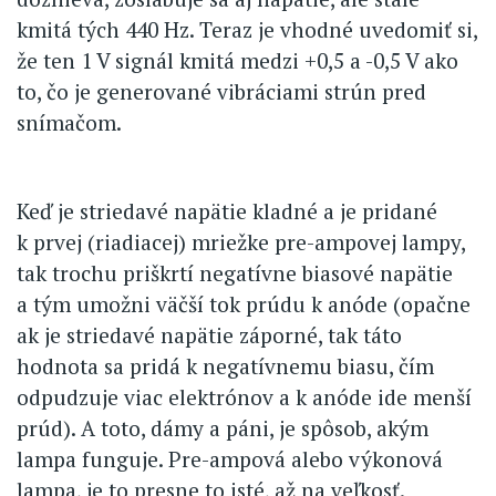
kmitá tých 440 Hz. Teraz je vhodné uvedomiť si,
že ten 1 V signál kmitá medzi +0,5 a -0,5 V ako
to, čo je generované vibráciami strún pred
snímačom.
Keď je striedavé napätie kladné a je pridané
k prvej (riadiacej) mriežke pre-ampovej lampy,
tak trochu priškrtí negatívne biasové napätie
a tým umožni väčší tok prúdu k anóde (opačne
ak je striedavé napätie záporné, tak táto
hodnota sa pridá k negatívnemu biasu, čím
odpudzuje viac elektrónov a k anóde ide menší
prúd). A toto, dámy a páni, je spôsob, akým
lampa funguje. Pre-ampová alebo výkonová
lampa, je to presne to isté, až na veľkosť.