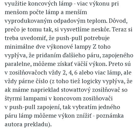
využitie koncových lámp - viac výkonu pri
menšom počte lámp a menším
vyprodukovaným odpadovým teplom. Dôvod,
prečo je tomu tak, si vysvetlíme neskôr. Teraz si
treba uvedomiť, že push-pull potrebuje
minimálne dve výkonové lampy Z toho
vyplýva, že pridaním ďalšieho páru, zapojeného
paralelne, môžeme získať väčší výkon. Preto sú
v zosilňovačoch vždy 2, 4, 6 alebo viac lámp, ale
vždy párne číslo (z toho tiež logicky vyplýva, že
ak máme naprieklad stowattový zosilňovač so
štyrmi lampami v koncovom zosilňovači
v push-pull zapojení, tak vybratím jedného
páru lámp môžeme výkon znížiť - poznámka
autora prekladu).