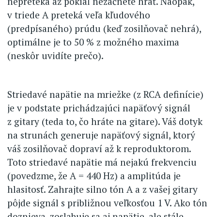
nepreteká až pokiaľ nezačnete hrať. Naopak,
v triede A preteká veľa kľudového
(predpísaného) prúdu (keď zosilňovač nehrá),
optimálne je to 50 % z možného maxima
(neskôr uvidíte prečo).
Striedavé napätie na mriežke (z RCA definície)
je v podstate prichádzajúci napäťový signál
z gitary (teda to, čo hráte na gitare). Váš dotyk
na strunách generuje napäťový signál, ktorý
váš zosilňovač dopraví až k reproduktorom.
Toto striedavé napätie má nejakú frekvenciu
(povedzme, že A = 440 Hz) a amplitúda je
hlasitosť. Zahrajte silno tón A a z vašej gitary
pôjde signál s približnou veľkosťou 1 V. Ako tón
doznieva, zoslabuje sa aj napätie, ale stále