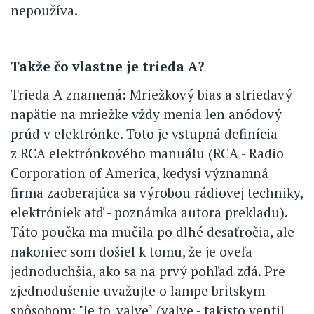
nepoužíva.
Takže čo vlastne je trieda A?
Trieda A znamená: Mriežkový bias a striedavý
napätie na mriežke vždy menia len anódový
prúd v elektrónke. Toto je vstupná definícia
z RCA elektrónkového manuálu (RCA - Radio
Corporation of America, kedysi významná
firma zaoberajúca sa výrobou rádiovej techniky,
elektróniek atď - poznámka autora prekladu).
Táto poučka ma mučila po dlhé desaťročia, ale
nakoniec som došiel k tomu, že je oveľa
jednoduchšia, ako sa na prvý pohľad zdá. Pre
zjednodušenie uvažujte o lampe britskym
spôsobom: "Je to ,valve` (valve - takisto ventil