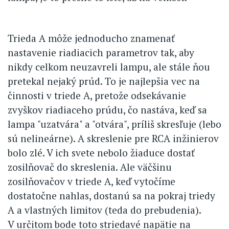
Trieda A môže jednoducho znamenať
nastavenie riadiacich parametrov tak, aby
nikdy celkom neuzavreli lampu, ale stále ňou
pretekal nejaký prúd. To je najlepšia vec na
činnosti v triede A, pretože odsekávanie
zvyškov riadiaceho prúdu, čo nastáva, keď sa
lampa "uzatvára" a "otvára", príliš skresľuje (lebo
sú nelineárne). A skreslenie pre RCA inžinierov
bolo zlé. V ich svete nebolo žiaduce dostať
zosilňovač do skreslenia. Ale väčšinu
zosilňovačov v triede A, keď vytočíme
dostatočne nahlas, dostanú sa na pokraj triedy
A a vlastných limitov (teda do prebudenia).
V určitom bode toto striedavé napätie na