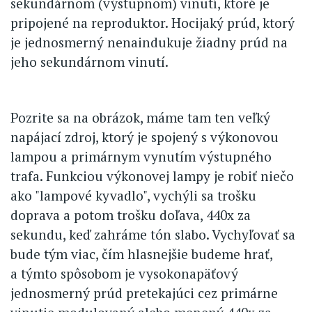
sekundárnom (výstupnom) vinutí, ktoré je
pripojené na reproduktor. Hocijaký prúd, ktorý
je jednosmerný nenaindukuje žiadny prúd na
jeho sekundárnom vinutí.
Pozrite sa na obrázok, máme tam ten veľký
napájací zdroj, ktorý je spojený s výkonovou
lampou a primárnym vynutím výstupného
trafa. Funkciou výkonovej lampy je robiť niečo
ako "lampové kyvadlo", vychýli sa trošku
doprava a potom trošku doľava, 440x za
sekundu, keď zahráme tón slabo. Vychyľovať sa
bude tým viac, čím hlasnejšie budeme hrať,
a týmto spôsobom je vysokonapäťový
jednosmerný prúd pretekajúci cez primárne