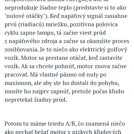
neprodukuje žiadne teplo (predstavte si to ako
"nulové otáčky"). Keď napäťový signál zasiahne
prvú (riadiacú) mriežku, pozitívna polovica
cyklu zapne lampu, tá začne viest prúd
z napäťového zdroja a začne sa okamžite proces
zosilňovania. Je to niečo ako elektrický golfový
vozík. Motor sa prestane otáčať, keď zastavíte
vozík. Ak sa chcete pohnúť, motor znova začne
pracovať. Má vlastné pásmo od nuly po
maximum, ale aby ste ho dostali do pohybu,
musíte ho najprv zapnúť, pretože počas kľudu
nepretekal žiadny prúd.
Potom tu máme triedu A/B, čo znamená niečo
ako nechať bežať motor v nízkych kľudových