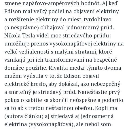
zmene napäťovo-ampérových hodnôt. Aj keď
Edison mal veľký podiel na objavení elektriny
a rozšírenie elektriny do miest, tvrdohlavo
(a nesprávne) obhajoval jednosmerný prúd.
Nikola Tesla videl moc striedavého prúdu:
umožňuje prenos vysokonapäťovej elektriny na
veľké vzdialenosti s malými stratami, ktoré
vznikajú pri ich transformovaní na bezpečné
domáce použitie. Rivalita medzi týmito dvoma
mužmi vyústila v to, že Edison objavil
elektrické kreslo, aby dokázal, ako nebezpečný
a smrteľný je striedavý prúd. Nanešťastie prvý
pokus o zabitie sa skončil neúspešne a podarilo
sa to až s treťou nešťastnou obeťou. Kopli ma
(autora článku) aj striedavá aj jednosmerná
elektrina (vysokonapäťová), ale nebol som