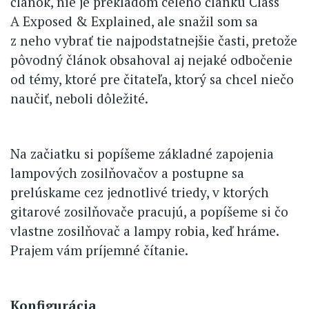
článok, nie je prekladom celého článku Class
A Exposed & Explained, ale snažil som sa
z neho vybrať tie najpodstatnejšie časti, pretože
pôvodný článok obsahoval aj nejaké odbočenie
od témy, ktoré pre čitateľa, ktorý sa chcel niečo
naučiť, neboli dôležité.
Na začiatku si popíšeme základné zapojenia
lampových zosilňovačov a postupne sa
prelúskame cez jednotlivé triedy, v ktorých
gitarové zosilňovače pracujú, a popíšeme si čo
vlastne zosilňovač a lampy robia, keď hráme.
Prajem vám príjemné čítanie.
Konfigurácia