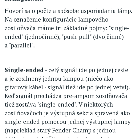
Hovorí sa o počte a spôsobe usporiadania lámp.
Na označenie konfigurácie lampového
zosiloňvača máme tri základné pojmy: "single-
ended" (jednočinné), "push-pull" (dvojčinné)
a "parallel".
Single-ended
- celý signál ide po jednej ceste
a je zosilnený jednou lampou (niečo ako
gitarový kábel - signál tiež ide po jednej vetvi).
Keď signál prechádza pre-ampom zosilňovača
tiež zostáva "single-ended". V niektorých
zosilňovačoch je výstupná sekcia spravená ako
single-ended pomocou jednej výstupnej lampy
(naprieklad starý Fender Champ s jednou