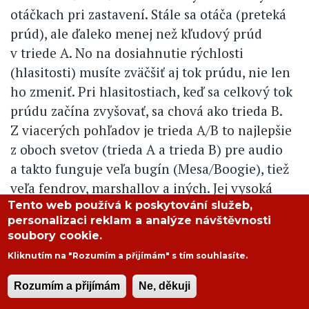
otáčkach pri zastavení. Stále sa otáča (preteká
prúd), ale ďaleko menej než kľudový prúd
v triede A. No na dosiahnutie rýchlosti
(hlasitosti) musíte zväčšiť aj tok prúdu, nie len
ho zmeniť. Pri hlasitostiach, keď sa celkový tok
prúdu začína zvyšovať, sa chová ako trieda B.
Z viacerých pohľadov je trieda A/B to najlepšie
z oboch svetov (trieda A a trieda B) pre audio
a takto funguje veľa bugín (Mesa/Boogie), tiež
veľa fendrov, marshallov a iných. Jej vysoká
Tento web používá k poskytování služeb,
efektivita ju stavia na vrchol piedestálu pre
personalizaci reklam a analýze návštěvnosti
čistý zvuk.
soubory cookie.
Kliknutím na "Rozumím a přijímám" s tím souhlasíte.
Ďalej je tu stará dobrá trieda A. V kľude (keď
Rozumím a přijímám
Ne, děkuji
neprichádza žiadny signál na vstup) preteká