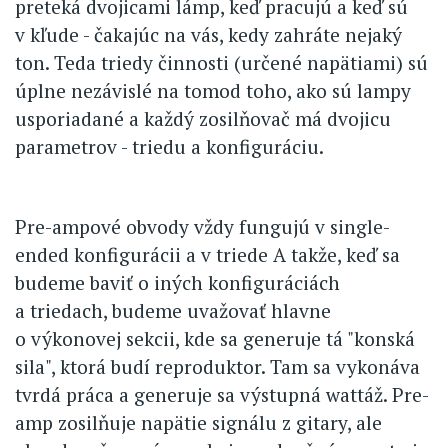
preteká dvojicami lámp, keď pracujú a keď sú
v kľude - čakajúc na vás, kedy zahráte nejaký
ton. Teda triedy činnosti (určené napätiami) sú
úplne nezávislé na tomod toho, ako sú lampy
usporiadané a každý zosilňovač má dvojicu
parametrov - triedu a konfiguráciu.
Pre-ampové obvody vždy fungujú v single-
ended konfigurácii a v triede A takže, keď sa
budeme baviť o iných konfiguráciách
a triedach, budeme uvažovať hlavne
o výkonovej sekcii, kde sa generuje tá "konská
sila", ktorá budí reproduktor. Tam sa vykonáva
tvrdá práca a generuje sa výstupná wattáž. Pre-
amp zosilňuje napätie signálu z gitary, ale