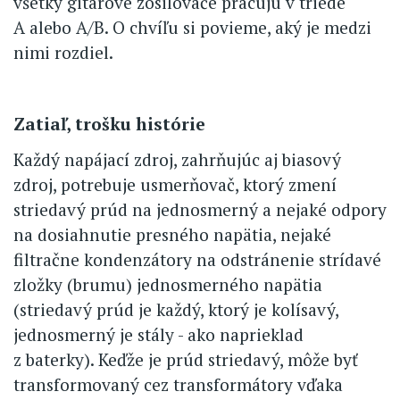
všetky gitarové zosilovače pracujú v triede
A alebo A/B. O chvíľu si povieme, aký je medzi
nimi rozdiel.
Zatiaľ, trošku histórie
Každý napájací zdroj, zahrňujúc aj biasový
zdroj, potrebuje usmerňovač, ktorý zmení
striedavý prúd na jednosmerný a nejaké odpory
na dosiahnutie presného napätia, nejaké
filtračne kondenzátory na odstránenie strídavé
zložky (brumu) jednosmerného napätia
(striedavý prúd je každý, ktorý je kolísavý,
jednosmerný je stály - ako naprieklad
z baterky). Keďže je prúd striedavý, môže byť
transformovaný cez transformátory vďaka