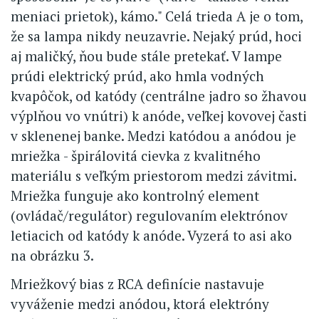
meniaci prietok), kámo." Celá trieda A je o tom,
že sa lampa nikdy neuzavrie. Nejaký prúd, hoci
aj maličký, ňou bude stále pretekať. V lampe
prúdi elektrický prúd, ako hmla vodných
kvapôčok, od katódy (centrálne jadro so žhavou
výplňou vo vnútri) k anóde, veľkej kovovej časti
v sklenenej banke. Medzi katódou a anódou je
mriežka - špirálovitá cievka z kvalitného
materiálu s veľkým priestorom medzi závitmi.
Mriežka funguje ako kontrolný element
(ovládač/regulátor) regulovaním elektrónov
letiacich od katódy k anóde. Vyzerá to asi ako
na obrázku 3.
Mriežkový bias z RCA definície nastavuje
vyváženie medzi anódou, ktorá elektróny