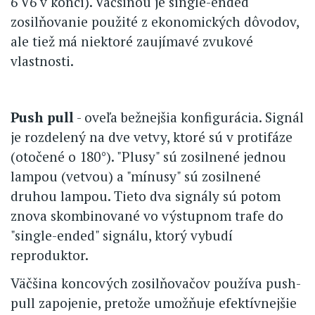
6 V6 v konci). Väčšinou je single-ended
zosilňovanie použité z ekonomických dôvodov,
ale tiež má niektoré zaujímavé zvukové
vlastnosti.
Push pull
- oveľa bežnejšia konfigurácia. Signál
je rozdelený na dve vetvy, ktoré sú v protifáze
(otočené o 180°). "Plusy" sú zosilnené jednou
lampou (vetvou) a "mínusy" sú zosilnené
druhou lampou. Tieto dva signály sú potom
znova skombinované vo výstupnom trafe do
"single-ended" signálu, ktorý vybudí
reproduktor.
Väčšina koncových zosilňovačov používa push-
pull zapojenie, pretože umožňuje efektívnejšie