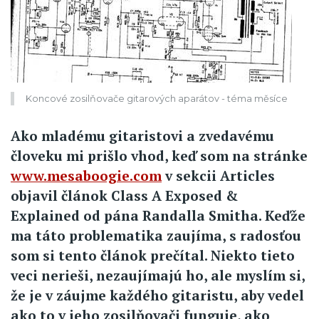
Koncové zosilňovače gitarových aparátov - téma měsíce
Ako mladému gitaristovi a zvedavému
človeku mi prišlo vhod, keď som na stránke
www.mesaboogie.com
v sekcii Articles
objavil článok Class A Exposed &
Explained od pána Randalla Smitha. Keďže
ma táto problematika zaujíma, s radosťou
som si tento článok prečítal. Niekto tieto
veci nerieši, nezaujímajú ho, ale myslím si,
že je v záujme každého gitaristu, aby vedel
ako to v jeho zosilňovači funguje, ako