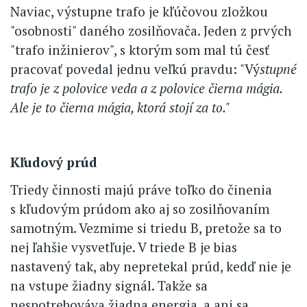
Naviac, výstupne trafo je kľúčovou zložkou
"osobnosti" daného zosilňovača. Jeden z prvých
"trafo inžinierov", s ktorým som mal tú česť
pracovať povedal jednu veľkú pravdu: "Vý
stupné
trafo je z polovice veda a z polovice čierna mágia.
Ale je to čierna mágia, ktorá stojí za to."
Kľudový prúd
Triedy činnosti majú práve toľko do činenia
s kľudovým prúdom ako aj so zosilňovaním
samotným. Vezmime si triedu B, pretože sa to
nej ľahšie vysvetľuje. V triede B je bias
nastavený tak, aby nepretekal prúd, kedď nie je
na vstupe žiadny signál. Takže sa
nespotrebováva žiadna energia, a ani sa