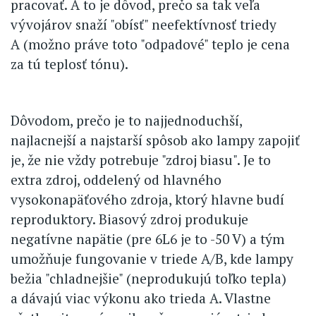
pracovať. A to je dôvod, prečo sa tak veľa
vývojárov snaží "obísť" neefektívnosť triedy
A (možno práve toto "odpadové" teplo je cena
za tú teplosť tónu).
Dôvodom, prečo je to najjednoduchší,
najlacnejší a najstarší spôsob ako lampy zapojiť
je, že nie vždy potrebuje "zdroj biasu". Je to
extra zdroj, oddelený od hlavného
vysokonapäťového zdroja, ktorý hlavne budí
reproduktory. Biasový zdroj produkuje
negatívne napätie (pre 6L6 je to -50 V) a tým
umožňuje fungovanie v triede A/B, kde lampy
bežia "chladnejšie" (neprodukujú toľko tepla)
a dávajú viac výkonu ako trieda A. Vlastne