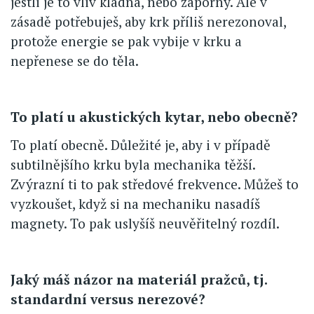
jestli je to vliv kladná, nebo záporný. Ale v
zásadě potřebuješ, aby krk příliš nerezonoval,
protože energie se pak vybije v krku a
nepřenese se do těla.
To platí u akustických kytar, nebo obecně?
To platí obecně. Důležité je, aby i v případě
subtilnějšího krku byla mechanika těžší.
Zvýrazní ti to pak středové frekvence. Můžeš to
vyzkoušet, když si na mechaniku nasadíš
magnety. To pak uslyšíš neuvěřitelný rozdíl.
Jaký máš názor na materiál pražců, tj.
standardní versus nerezové?