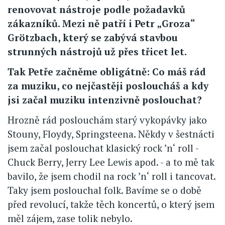
renovovat nástroje podle požadavků
zákazníků. Mezi ně patří i Petr „Groza“
Grötzbach, který se zabývá stavbou
strunných nástrojů už přes třicet let.
Tak Petře začněme obligátně: Co máš rád
za muziku, co nejčastěji posloucháš a kdy
jsi začal muziku intenzivně poslouchat?
Hrozně rád poslouchám starý vykopávky jako
Stouny, Floydy, Springsteena. Někdy v šestnácti
jsem začal poslouchat klasický rock ’n‘ roll -
Chuck Berry, Jerry Lee Lewis apod. - a to mě tak
bavilo, že jsem chodil na rock ’n‘ roll i tancovat.
Taky jsem poslouchal folk. Bavíme se o době
před revolucí, takže těch koncertů, o který jsem
měl zájem, zase tolik nebylo.