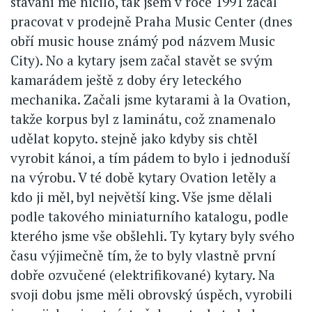
stávání mě ničilo, tak jsem v roce 1991 začal
pracovat v prodejně Praha Music Center (dnes
obří music house známý pod názvem Music
City). No a kytary jsem začal stavět se svým
kamarádem ještě z doby éry leteckého
mechanika. Začali jsme kytarami à la Ovation,
takže korpus byl z laminátu, což znamenalo
udělat kopyto. stejně jako kdyby sis chtěl
vyrobit kánoi, a tím pádem to bylo i jednoduší
na výrobu. V té době kytary Ovation letěly a
kdo ji měl, byl největší king. Vše jsme dělali
podle takového miniaturního katalogu, podle
kterého jsme vše obšlehli. Ty kytary byly svého
času výjimečně tím, že to byly vlastně první
dobře ozvučené (elektrifikované) kytary. Na
svoji dobu jsme měli obrovský úspěch, vyrobili