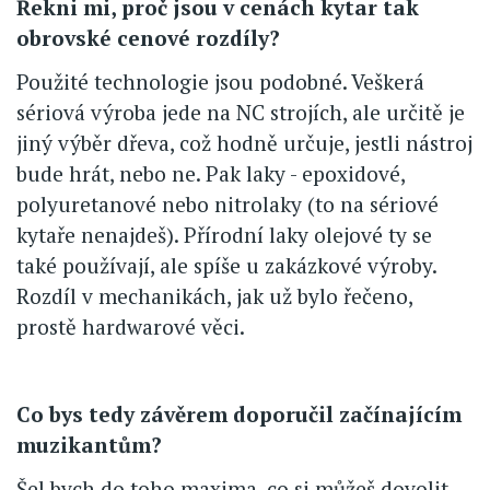
Řekni mi, proč jsou v cenách kytar tak
obrovské cenové rozdíly?
Použité technologie jsou podobné. Veškerá
sériová výroba jede na NC strojích, ale určitě je
jiný výběr dřeva, což hodně určuje, jestli nástroj
bude hrát, nebo ne. Pak laky - epoxidové,
polyuretanové nebo nitrolaky (to na sériové
kytaře nenajdeš). Přírodní laky olejové ty se
také používají, ale spíše u zakázkové výroby.
Rozdíl v mechanikách, jak už bylo řečeno,
prostě hardwarové věci.
Co bys tedy závěrem doporučil začínajícím
muzikantům?
Šel bych do toho maxima, co si můžeš dovolit,