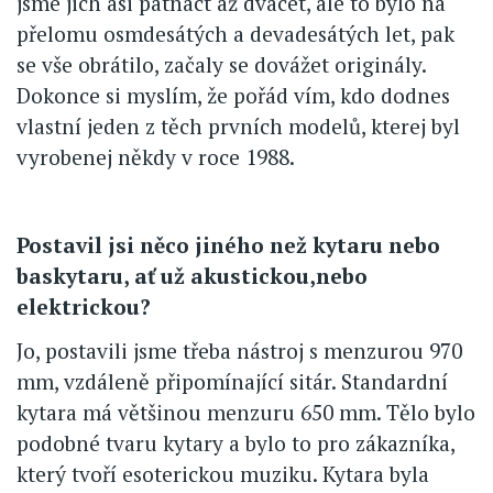
jsme jich asi patnáct až dvacet, ale to bylo na
přelomu osmdesátých a devadesátých let, pak
se vše obrátilo, začaly se dovážet originály.
Dokonce si myslím, že pořád vím, kdo dodnes
vlastní jeden z těch prvních modelů, kterej byl
vyrobenej někdy v roce 1988.
Postavil jsi něco jiného než kytaru nebo
baskytaru, ať už akustickou,nebo
elektrickou?
Jo, postavili jsme třeba nástroj s menzurou 970
mm, vzdáleně připomínající sitár. Standardní
kytara má většinou menzuru 650 mm. Tělo bylo
podobné tvaru kytary a bylo to pro zákazníka,
který tvoří esoterickou muziku. Kytara byla