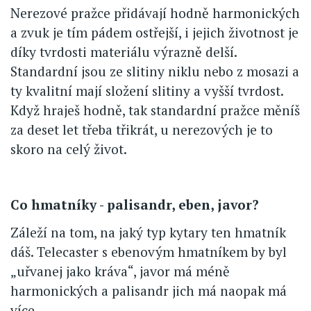
Nerezové pražce přidávají hodně harmonických
a zvuk je tím pádem ostřejší, i jejich životnost je
díky tvrdosti materiálu výrazně delší.
Standardní jsou ze slitiny niklu nebo z mosazi a
ty kvalitní mají složení slitiny a vyšší tvrdost.
Když hraješ hodně, tak standardní pražce měníš
za deset let třeba třikrát, u nerezových je to
skoro na celý život.
Co hmatníky - palisandr, eben, javor?
Záleží na tom, na jaký typ kytary ten hmatník
dáš. Telecaster s ebenovým hmatníkem by byl
„uřvanej jako kráva“, javor má méně
harmonických a palisandr jich má naopak má
více.