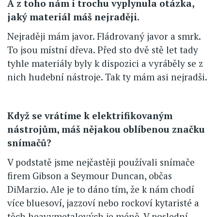
A z toho nám i trochu vyplynula otázka,
jaký materiál máš nejraději.
Nejraději mám javor. Fládrovaný javor a smrk.
To jsou místní dřeva. Před sto dvě stě let tady
tyhle materiály byly k dispozici a vyráběly se z
nich hudební nástroje. Tak ty mám asi nejradši.
Když se vrátíme k elektrifikovaným
nástrojům, máš nějakou oblíbenou značku
snímačů?
V podstatě jsme nejčastěji používali snímače
firem Gibson a Seymour Duncan, občas
DiMarzio. Ale je to dáno tím, že k nám chodí
více bluesoví, jazzoví nebo rockoví kytaristé a
těch heavymetalových je méně. V poslední