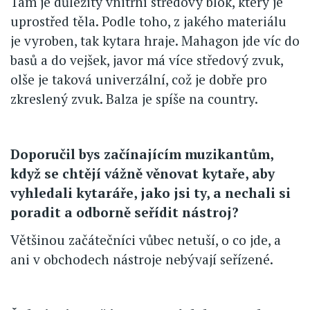
Tam je důležitý vnitřní středový blok, který je
uprostřed těla. Podle toho, z jakého materiálu
je vyroben, tak kytara hraje. Mahagon jde víc do
basů a do vejšek, javor má více středový zvuk,
olše je taková univerzální, což je dobře pro
zkreslený zvuk. Balza je spíše na country.
Doporučil bys začínajícím muzikantům,
když se chtějí vážně věnovat kytaře, aby
vyhledali kytaráře, jako jsi ty, a nechali si
poradit a odborně seřídit nástroj?
Většinou začátečníci vůbec netuší, o co jde, a
ani v obchodech nástroje nebývají seřízené.