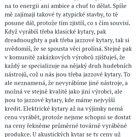
na to energii ani ambice a chuť to dělat. Spíše
mě zajímají takové ty atypické stavby, to tě
posune dál, protože tím zjistíš, co s čím souvisí.
Když vyrábíš třeba klasické kytary, pak
dreadnoughty a pak třeba jazzové kytary, tak si
uvědomíš, že se spousta věci prolíná. Stejně pak
v komunitě zakázkových výrobců zjišťuješ, že
každý se specializuje na nějaký druh hudebních
nástrojů, což u nás jsou třeba jazzové kytary. To
ale neznamená, že nevyrábíme jiné nástroje, a
možná ve stejně kvalitě jako jiní výrobci, ale
jsou to jazzové kytary, kde máme nejvyšší
kredit. Elektrické kytary až na výjimky nemá
cenu vyrábět, protože nejsme schopni se dostat
na ceny řekněme průměrné továrně vyráběné
produkce. U akustických kytar se ty ceny už