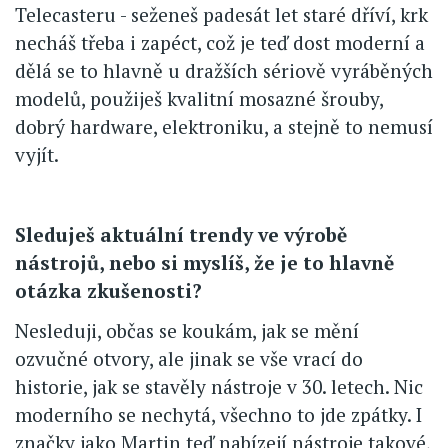
Telecasteru - seženeš padesát let staré dříví, krk
necháš třeba i zapéct, což je teď dost moderní a
dělá se to hlavně u dražších sériově vyráběných
modelů, použiješ kvalitní mosazné šrouby,
dobrý hardware, elektroniku, a stejně to nemusí
vyjít.
Sleduješ aktuální trendy ve výrobě
nástrojů, nebo si myslíš, že je to hlavně
otázka zkušenosti?
Nesleduji, občas se koukám, jak se mění
ozvučné otvory, ale jinak se vše vrací do
historie, jak se stavěly nástroje v 30. letech. Nic
moderního se nechytá, všechno to jde zpátky. I
značky jako Martin teď nabízejí nástroje takové,