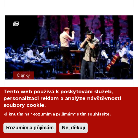
Články
Matěj Ptaszek - Dobré ráno
Tento web používá k poskytování služeb,
personalizaci reklam a analýze návštěvnosti
bluesmane! Řekni mi, jak se
soubory cookie.
máš?
Kliknutím na "Rozumím a přijímám" s tím souhlasíte.
PAVEL KOVIN KOVAČKA
,
26. 12. 2021
Rozumím a přijímám
Ne, děkuji
Poprvé jsem tohoto chlapíka zahlédl v menší