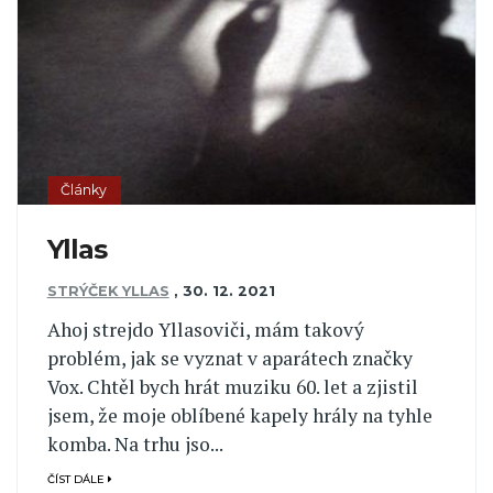
Články
Yllas
STRÝČEK YLLAS
,
30. 12. 2021
Ahoj strejdo Yllasoviči, mám takový
problém, jak se vyznat v aparátech značky
Vox. Chtěl bych hrát muziku 60. let a zjistil
jsem, že moje oblíbené kapely hrály na tyhle
komba. Na trhu jso...
ČÍST DÁLE