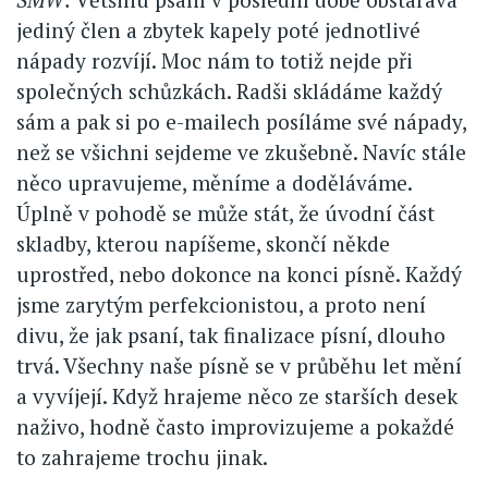
jediný člen a zbytek kapely poté jednotlivé
nápady rozvíjí. Moc nám to totiž nejde při
společných schůzkách. Radši skládáme každý
sám a pak si po e-mailech posíláme své nápady,
než se všichni sejdeme ve zkušebně. Navíc stále
něco upravujeme, měníme a doděláváme.
Úplně v pohodě se může stát, že úvodní část
skladby, kterou napíšeme, skončí někde
uprostřed, nebo dokonce na konci písně. Každý
jsme zarytým perfekcionistou, a proto není
divu, že jak psaní, tak finalizace písní, dlouho
trvá. Všechny naše písně se v průběhu let mění
a vyvíjejí. Když hrajeme něco ze starších desek
naživo, hodně často improvizujeme a pokaždé
to zahrajeme trochu jinak.