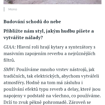
Mono
Budování schodů do nebe
Přibližte nám styl, jakým hudbu píšete a
vytváříte nálady?
GIAA:
Hlavní roli hrají kytary a syntezátory s
masivním zapojením reverbu a nejrůznějších
filtrů.
SMW:
Používáme mnoho vrstev nástrojů, jak
tradičních, tak elektrických, abychom vytvářeli
atmosféry. Hodně na tom má zásluhu i
používání efektů typu reverb a delay, které jsou
napojeny v podstatě na všechno, co používáme.
Drží to zvuk pěkně pohromadě. Zároveň se