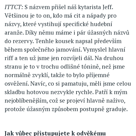
ITTCT:
S názvem přišel náš kytarista Jeff.
Většinou je to on, kdo má cit a nápady pro
názvy, které vystihují specifické hudební
aranže. Díky němu máme i pár úžasných názvů
do rezervy. Tenhle kousek napsal především
během společného jamování. Vymyslel hlavní
riff a ten už jsme jen rozvíjeli dál. Na druhou
stranu je to v trochu odlišné tónině, než jsme
normálně zvyklí, takže to bylo příjemné
osvěžení. Navíc, co si pamatuju, měli jsme celou
skladbu hotovou nezvykle rychle. Patří k mým
nejoblíbenějším, což se projeví hlavně naživo,
protože úžasným způsobem postupně graduje.
Jak vůbec přistupujete k odvěkému