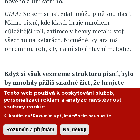
nového a unikátního.
GIAA:
Nejsem si jist, zdali můžu plně souhlasit.
Máme písně, kde klavír hraje mnohem
důležitější roli, zatímco v heavy metalu stojí
všechno na kytarách. Nicméně, kytara má
ohromnou roli, kdy na ní stojí hlavní melodie.
Když si však vezmeme strukturu písní, bylo
by mnohdy příliš snadné říct, že hrajete
post rock. Vždy je přítomna určitá snaha
Tento web používá k poskytování služeb,
se odlišit a mnohdy nechybí jak
personalizaci reklam a analýze návštěvnosti
soubory cookie.
elektronika, tak elementy progresivního
rocku.
Kliknutím na "Rozumím a přijímám" s tím souhlasíte.
LDC:
Přesně tak, já osobně nejsem moc fandou
Rozumím a přijímám
Ne, děkuji
termínu post rock. Nutí nás to začlenit se do