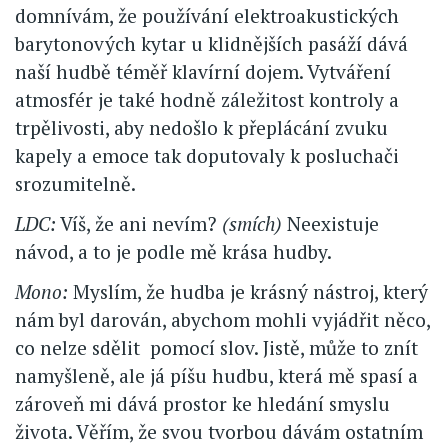
domnívám, že používání elektroakustických
barytonových kytar u klidnějších pasáží dává
naší hudbě téměř klavírní dojem. Vytváření
atmosfér je také hodně záležitost kontroly a
trpělivosti, aby nedošlo k přeplácání zvuku
kapely a emoce tak doputovaly k posluchači
srozumitelně.
LDC:
Víš, že ani nevím?
(smích)
Neexistuje
návod, a to je podle mě krása hudby.
Mono:
Myslím, že hudba je krásný nástroj, který
nám byl darován, abychom mohli vyjádřit něco,
co nelze sdělit pomocí slov. Jistě, může to znít
namyšleně, ale já píšu hudbu, která mě spasí a
zároveň mi dává prostor ke hledání smyslu
života. Věřím, že svou tvorbou dávám ostatním