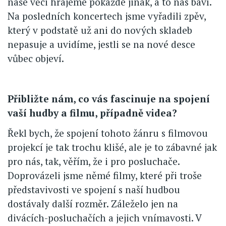
naše věci hrajeme pokaždé jinak, a to nás baví.
Na posledních koncertech jsme vyřadili zpěv,
který v podstatě už ani do nových skladeb
nepasuje a uvidíme, jestli se na nové desce
vůbec objeví.
Přibližte nám, co vás fascinuje na spojení
vaší hudby a filmu, případně videa?
Řekl bych, že spojení tohoto žánru s filmovou
projekcí je tak trochu klišé, ale je to zábavné jak
pro nás, tak, věřím, že i pro posluchače.
Doprovázeli jsme němé filmy, které při troše
představivosti ve spojení s naší hudbou
dostávaly další rozměr. Záleželo jen na
divácích-posluchačích a jejich vnímavosti. V