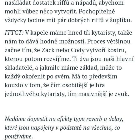
naskládat dostatek riffů a nápadů, abychom
mohli vůbec něco vytvořit. Pochopitelně
vždycky bodne mít pár dobrých riffů v šuplíku.
ITTCT:
V kapele máme hned tři kytaristy, takže
nám to dává hodně možností. Proces většinou
začne tím, že Zack nebo Cody vytvoří kostru,
kterou potom rozvíjíme. Ti dva jsou naši hlavní
skladatelé, a jakmile máme základ, může to
každý okořenit po svém. Má to především
kouzlo v tom, že čím osobitější je hra
jednotlivého kytaristy, tím masivnější je zvuk.
Nedáme dopustit na efekty typu reverb a delay,
které jsou napojeny v podstatě na všechno, co
používáme.