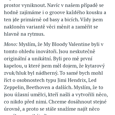
prostor vyniknout. Navíc v našem případě se
hodně zajímáme i o groove každého kousku a
ten jde primárně od basy a bicích. Vždy jsem
nakloněn variantě věci měnit a zaměřit se
hlavně na rytmus.
Mono:
Myslím, že My Bloody Valentine byli v
tomto ohledu inovátoři. Jsou neskutečně
originální a unikátní. Byli pro mě první
kapelou, u které jsem měl dojem, že kytarový
zvuk/hluk byl nádherný. To samé bych mohl
říct o osobnostech typu Jimi Hendrix, Led
Zeppelin, Beethoven a dalších. Myslím, že to
jsou úžasní umělci, kteří našli a vytvořili něco,
co nikdo před nimi. Chceme dosáhnout stejné
úrovně, a proto se stále snažíme najít něco