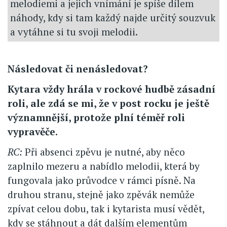
melodiemi a jejich vnímání je spíše dílem
náhody, kdy si tam každý najde určitý souzvuk
a vytáhne si tu svoji melodii.
Následovat či nenásledovat?
Kytara vždy hrála v rockové hudbě zásadní
roli, ale zdá se mi, že v post rocku je ještě
významnější, protože plní téměř roli
vypravěče.
RC:
Při absenci zpěvu je nutné, aby něco
zaplnilo mezeru a nabídlo melodii, která by
fungovala jako průvodce v rámci písně. Na
druhou stranu, stejně jako zpěvák nemůže
zpívat celou dobu, tak i kytarista musí vědět,
kdy se stáhnout a dát dalším elementům