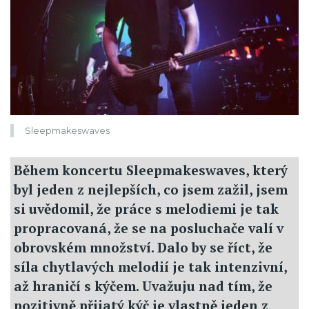
Sleepmakeswaves
Během koncertu Sleepmakeswaves, který
byl jeden z nejlepších, co jsem zažil, jsem
si uvědomil, že práce s melodiemi je tak
propracovaná, že se na posluchače valí v
obrovském množství. Dalo by se říct, že
síla chytlavých melodií je tak intenzivní,
až hraničí s kýčem. Uvažuju nad tím, že
pozitivně přijatý kýč je vlastně jeden z