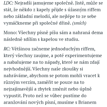
LDC:
Nejradši jamujeme společně. Jistě, může se
stát, že někdo z kapely přijde s úžasným riffem
nebo základní melodií, ale nejlépe to ze sebe
vymáčkneme při společné dřině.
(smích)
Mono: Všechny písně píšu sám a nahraná dema
následně sdílím s kapelou ve studiu.
RC:
Většinou začneme jednoduchým riffem,
který všechny zaujme, a poté experimentujeme
a nabalujeme na to nápady, které se nám zdají
nejvhodnější. Všechny naše zkoušky si
nahráváme, abychom se potom mohli vracet k
různým verzím, zaměřit se pouze na to
nejzajímavější a zbytek změnit nebo úplně
vypustit. Proto než se vůbec pustíme do
aranžování nových písní, musíme s Brianem