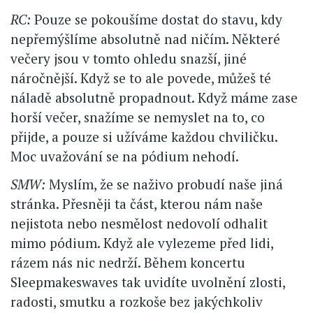
RC:
Pouze se pokoušíme dostat do stavu, kdy
nepřemýšlíme absolutně nad ničím. Některé
večery jsou v tomto ohledu snazší, jiné
náročnější. Když se to ale povede, můžeš té
náladě absolutně propadnout. Když máme zase
horší večer, snažíme se nemyslet na to, co
přijde, a pouze si užíváme každou chviličku.
Moc uvažování se na pódium nehodí.
SMW:
Myslím, že se naživo probudí naše jiná
stránka. Přesněji ta část, kterou nám naše
nejistota nebo nesmělost nedovolí odhalit
mimo pódium. Když ale vylezeme před lidi,
rázem nás nic nedrží. Během koncertu
Sleepmakeswaves tak uvidíte uvolnění zlosti,
radosti, smutku a rozkoše bez jakýchkoliv