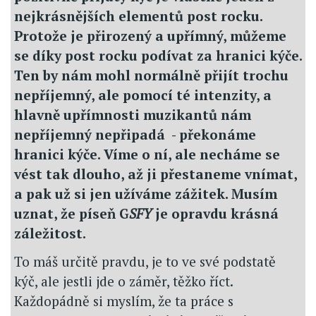
nejkrásnějších elementů post rocku.
Protože je přirozený a upřímný, můžeme
se díky post rocku podívat za hranici kýče.
Ten by nám mohl normálně přijít trochu
nepříjemný, ale pomocí té intenzity, a
hlavně upřímnosti muzikantů nám
nepříjemný nepřipadá - překonáme
hranici kýče. Víme o ní, ale necháme se
vést tak dlouho, až ji přestaneme vnímat,
a pak už si jen užíváme zážitek. Musím
uznat, že píseň G
SFY
je opravdu krásná
záležitost.
To máš určitě pravdu, je to ve své podstatě
kýč, ale jestli jde o záměr, těžko říct.
Každopádně si myslím, že ta práce s