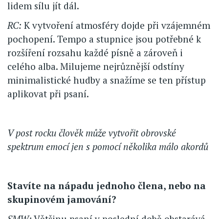
lidem sílu jít dál.
RC:
K vytvoření atmosféry dojde při vzájemném
pochopení. Tempo a stupnice jsou potřebné k
rozšíření rozsahu každé písně a zároveň i
celého alba. Milujeme nejrůznější odstíny
minimalistické hudby a snažíme se ten přístup
aplikovat při psaní.
V post rocku člověk může vytvořit obrovské
spektrum emocí jen s pomocí několika málo akordů
Stavíte na nápadu jednoho člena, nebo na
skupinovém jamování?
SMW:
Většinu psaní v poslední době obstarává