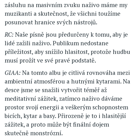
zásluhu na masivním zvuku naživo máme my
muzikanti a skutečnost, že všichni toužíme
posunovat hranice svých nástrojů.
RC:
Naše písně jsou předurčeny k tomu, aby je
lidé zažili naživo. Publikum nedostane
příležitost, aby snížilo hlasitost, protože hudbu
musí prožít ve své pravé podstatě.
GIAA:
Na tomto albu je citlivá rovnováha mezi
ambientní atmosférou a hutnými kytarami. Na
desce jsme se snažili vytvořit téměř až
meditativní zážitek, zatímco naživo dáváme
prostor svojí energii a veškerým schopnostem
bicích, kytar a basy. Přirozeně je to i hlasitější
zážitek, a proto může být finální dojem
skutečně monstrózní.