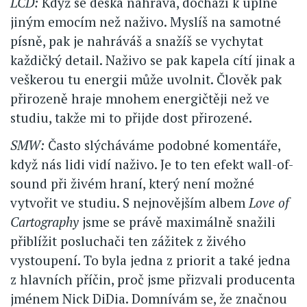
LCD:
Když se deska nahrává, dochází k úplně
jiným emocím než naživo. Myslíš na samotné
písně, pak je nahráváš a snažíš se vychytat
každičký detail. Naživo se pak kapela cítí jinak a
veškerou tu energii může uvolnit. Člověk pak
přirozeně hraje mnohem energičtěji než ve
studiu, takže mi to přijde dost přirozené.
SMW:
Často slýcháváme podobné komentáře,
když nás lidi vidí naživo. Je to ten efekt wall-of-
sound při živém hraní, který není možné
vytvořit ve studiu. S nejnovějším albem
Love of
Cartography
jsme se právě maximálně snažili
přiblížit posluchači ten zážitek z živého
vystoupení. To byla jedna z priorit a také jedna
z hlavních příčin, proč jsme přizvali producenta
jménem Nick DiDia. Domnívám se, že značnou