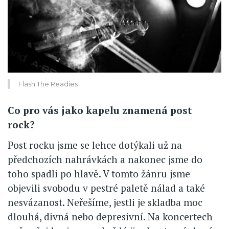
Flash The Readies
Co pro vás jako kapelu znamená post
rock?
Post rocku jsme se lehce dotýkali už na
předchozích nahrávkách a nakonec jsme do
toho spadli po hlavě. V tomto žánru jsme
objevili svobodu v pestré paletě nálad a také
nesvázanost. Neřešíme, jestli je skladba moc
dlouhá, divná nebo depresivní. Na koncertech