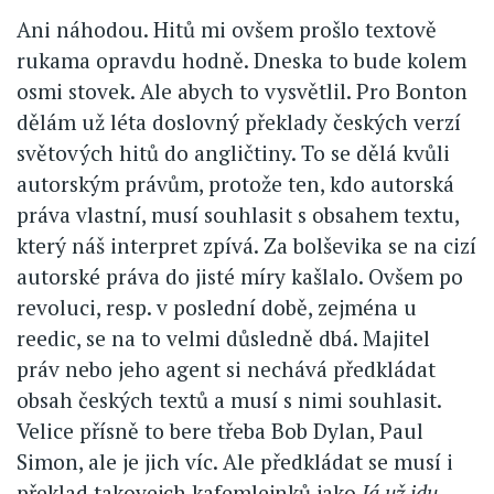
Ani náhodou. Hitů mi ovšem prošlo textově
rukama opravdu hodně. Dneska to bude kolem
osmi stovek. Ale abych to vysvětlil. Pro Bonton
dělám už léta doslovný překlady českých verzí
světových hitů do angličtiny. To se dělá kvůli
autorským právům, protože ten, kdo autorská
práva vlastní, musí souhlasit s obsahem textu,
který náš interpret zpívá. Za bolševika se na cizí
autorské práva do jisté míry kašlalo. Ovšem po
revoluci, resp. v poslední době, zejména u
reedic, se na to velmi důsledně dbá. Majitel
práv nebo jeho agent si nechává předkládat
obsah českých textů a musí s nimi souhlasit.
Velice přísně to bere třeba Bob Dylan, Paul
Simon, ale je jich víc. Ale předkládat se musí i
překlad takovejch kafemlejnků jako
Já už jdu,