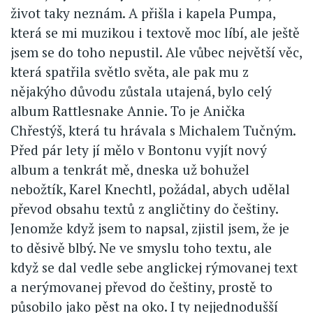
život taky neznám. A přišla i kapela Pumpa,
která se mi muzikou i textově moc líbí, ale ještě
jsem se do toho nepustil. Ale vůbec největší věc,
která spatřila světlo světa, ale pak mu z
nějakýho důvodu zůstala utajená, bylo celý
album Rattlesnake Annie. To je Anička
Chřestýš, která tu hrávala s Michalem Tučným.
Před pár lety jí mělo v Bontonu vyjít nový
album a tenkrát mě, dneska už bohužel
nebožtík, Karel Knechtl, požádal, abych udělal
převod obsahu textů z angličtiny do češtiny.
Jenomže když jsem to napsal, zjistil jsem, že je
to děsivě blbý. Ne ve smyslu toho textu, ale
když se dal vedle sebe anglickej rýmovanej text
a nerýmovanej převod do češtiny, prostě to
působilo jako pěst na oko. I ty nejjednodušší