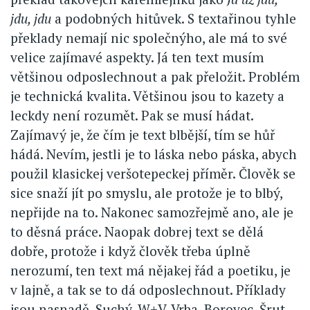
jdu, jdu
a podobných hitůvek. S textařinou tyhle
překlady nemají nic společnýho, ale má to své
velice zajímavé aspekty. Já ten text musím
většinou odposlechnout a pak přeložit. Problém
je technická kvalita. Většinou jsou to kazety a
leckdy není rozumět. Pak se musí hádat.
Zajímavý je, že čím je text blbější, tím se hůř
hádá. Nevím, jestli je to láska nebo páska, abych
použil klasickej veršotepeckej příměr. Člověk se
sice snaží jít po smyslu, ale protože je to blbý,
nepřijde na to. Nakonec samozřejmě ano, ale je
to děsná práce. Naopak dobrej text se dělá
dobře, protože i když člověk třeba úplně
nerozumí, ten text má nějakej řád a poetiku, je
v lajně, a tak se to dá odposlechnout. Příklady
jsou nasnadě. Suchý, W+V, Vrba, Borovec, Šrut,