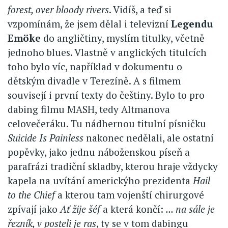
forest, over bloody rivers
. Vidíš, a teď si
vzpomínám, že jsem dělal i televizní
Legendu
Emöke
do angličtiny, myslím titulky, včetně
jednoho blues. Vlastně v anglických titulcích
toho bylo víc, například v dokumentu o
dětským divadle v Terezíně. A s filmem
souvisejí i první texty do češtiny. Bylo to pro
dabing filmu MASH, tedy Altmanova
celovečeráku. Tu nádhernou titulní písničku
Suicide Is Painless
nakonec nedělali, ale ostatní
popěvky, jako jednu náboženskou píseň a
parafrázi tradiční skladby, kterou hraje vždycky
kapela na uvítání americkýho prezidenta
Hail
to the Chief
a kterou tam vojenští chirurgové
zpívají jako
Ať žije šéf
a která končí:
... na sále je
řezník, v posteli je ras
, ty se v tom dabingu