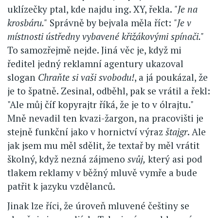
uklízečky ptal, kde najdu ing. XY, řekla.
"Je na
krosbáru."
Správně by bejvala měla říct:
"Je v
místnosti ústředny vybavené křižákovými spínači."
To samozřejmě nejde. Jiná věc je, když mi
ředitel jedný reklamní agentury ukazoval
slogan
Chraňte si vaši svobodu!
, a já poukázal, že
je to špatně. Zesinal, odběhl, pak se vrátil a řekl:
"Ale můj číf kopyrajtr říká, že je to v ólrajtu."
Mně nevadil ten kvazi-žargon, na pracovišti je
stejně funkční jako v hornictví výraz
štajgr
. Ale
jak jsem mu měl sdělit, že textař by měl vrátit
školný, když nezná zájmeno
svůj,
který asi pod
tlakem reklamy v běžný mluvě vymře a bude
patřit k jazyku vzdělanců.
Jinak lze říci, že úroveň mluvené češtiny se