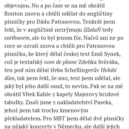
objevujou. No a po čase se na mě obrátil
Bonton znovu a chtěli udělat do angličtiny
písničky pro Dádu Patrasovou. Tenkrát jsem
řekl, že v angličtině nezrýmuju
žížalaŃ
tedy
earthworm
, ale to byl jenom fór. Načež ani ne po
roce se ozvali znova a chtěli pro Patrasovou
písničku, ke který dělal českej text Emil Synek,
což je textařský
nom de plume
Zdeňka Svěráka,
ten pod ním dělal třeba Schellingerův
Holubí
dům
, tak jsem řekl, že ano, text jsem udělal, ale
jaký byl jeho další osud, to nevím. Pak se na mě
obrátil Vítek Kahle z kapely Majerovy brzdové
tabulky. Znali jsme z nakladatelství Paseka,
jehož jsem tak trochu kmenovým
překladatelem. Pro MBT jsem dělal dvě písničky
na nějaký koncerty v Německu, ale další jejich