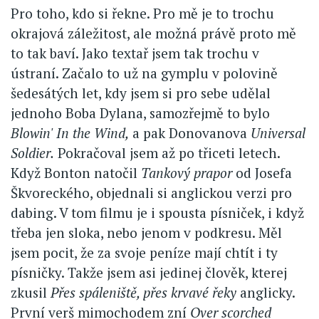
Pro toho, kdo si řekne. Pro mě je to trochu
okrajová záležitost, ale možná právě proto mě
to tak baví. Jako textař jsem tak trochu v
ústraní. Začalo to už na gymplu v polovině
šedesátých let, kdy jsem si pro sebe udělal
jednoho Boba Dylana, samozřejmě to bylo
Blowin' In the Wind,
a pak Donovanova
Universal
Soldier.
Pokračoval jsem až po třiceti letech.
Když Bonton natočil
Tankový prapor
od Josefa
Škvoreckého, objednali si anglickou verzi pro
dabing. V tom filmu je i spousta písniček, i když
třeba jen sloka, nebo jenom v podkresu. Měl
jsem pocit, že za svoje peníze mají chtít i ty
písničky. Takže jsem asi jedinej člověk, kterej
zkusil
Přes spáleniště, přes krvavé řeky
anglicky.
První verš mimochodem zní
Over scorched