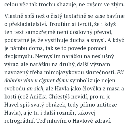
celou věc tak trochu shazuje, ne ovšem ve zlým.
Vlastně spíš než o čistý textařině se zase bavíme
o překladatelství. Troufám si tvrdit, že i když
ten text samozřejmě není doslovný převod,
podstatné je, že vystihuje ducha a smysl. A když
je pámbu doma, tak se to povede pomocí
dvojsmyslu. Nemyslím narážku na neslušný
výraz, ale narážku na druhý, další význam
navozený třeba mimojazykovou skutečností.
Při
dobrém vínu v cigaret dýmu
symbolizuje nejen
svobodu
an sich
, ale Havla jako člověka z masa a
kostí (což Anička Chřestýš nevidí, pro ni je
Havel spíš svatý obrázek, tedy přímo antiteze
Havla), a je tu i další rozměr, takovej
retrográdní. Teď mluvím o Havlově zdraví.