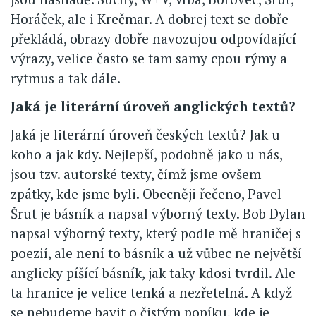
Horáček, ale i Krečmar. A dobrej text se dobře
překládá, obrazy dobře navozujou odpovídající
výrazy, velice často se tam samy cpou rýmy a
rytmus a tak dále.
Jaká je literární úroveň anglických textů?
Jaká je literární úroveň českých textů? Jak u
koho a jak kdy. Nejlepší, podobně jako u nás,
jsou tzv. autorské texty, čímž jsme ovšem
zpátky, kde jsme byli. Obecněji řečeno, Pavel
Šrut je básník a napsal výborný texty. Bob Dylan
napsal výborný texty, který podle mě hraničej s
poezií, ale není to básník a už vůbec ne největší
anglicky píšící básník, jak taky kdosi tvrdil. Ale
ta hranice je velice tenká a nezřetelná. A když
se nebudeme bavit o čistým popíku, kde je