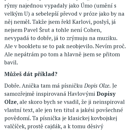
rýmy najednou vypadaly jako Úmo (umění s
velkým U) a sebelepší převod v próze jako by na
něj neměl. Takže jsem řekl Karlovi, poslyš, já
nejsem Pavel Šrut a tohle není Cohen,
nevypadá to dobře, já to zrýmuju na muziku.
Ale v bookletu se to pak neobjevilo. Nevím proč.
Ale nepátrám po tom a hlavně jsem se přitom
bavil.
Můžeš dát příklad?
Dobře. Anička tam má písničku
Dopis Olze.
Je
samozřejmě inspirovaná Havlovými
Dopisy
Olze
, ale skoro bych se vsadil, že ji neinspiroval
vlastní text, ale jen ten titul a jakési povšechné
povědomí. Ta písnička je klasickej kovbojskej
valčíček, prostě cajdák, a k tomu děsivý