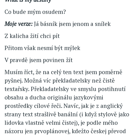
Co bude mým osudem?
Moje verze:
Já básník jsem jenom a snílek
Z kalicha žití chci pít
Přitom však nesmí být mýlek
V pravdě jsem povinen žít
Musím říct, že na celý ten text jsem poměrně
pyšnej. Možná víc překladatelsky než čistě
textařsky. Překladatelsky ve smyslu postihnutí
obsahu a ducha originálu jazykovými
prostředky cílové řeči. Navíc, jak je z anglický
strany text strašlivě banální (i když stylově jako
lidovka vlastně velmi čistej), je podle mého
názoru jen prvoplánovej, kdežto českej převod