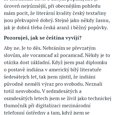
úroveň nejrůznější, při obecnějším pohledu
mám pocit, že literární kvality český textařiny
jsou překvapivě dobrý. Stejně jako někdy žasnu,
jak je dobrá třeba česká aranž i běžný popůvky.
Pozoruješ, jak se čeština vyvíjí?
Aby ne. Je to děs. Nebráním se převzatým
slovům, ale vocamcaď až pocamcaď. Někdy je to
otázka dost základní. Když jsem psal diplomku
o postavě indiána v americký bílý literatuře
šedesátejch let, tak jsem zjistil, že indiáni
původně neměli výraz pro svobodu. Neznali
totiž nesvobodu. V sedmdesátých a
osmdesátých letech jsem se živil jako technickej
tlumočník při digitalizaci mezinárodní
telefonní ústředny a tam, když jsem se