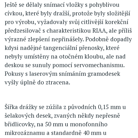
Ještě se dělaly snímací vložky s pohyblivou
cívkou, které byly dražší, protože byly složitější
pro výrobu, vyžadovaly svůj citlivější korekční
předzesilovač s charakteristikou RIAA, ale příliš
výrazné zlepšení nepřinášely. Podobně dopadly
kdysi nadějné tangenciální přenosky, které
nebyly umístěny na otočném kloubu, ale nad
deskou se sunuly pomocí servomechanismu.
Pokusy s laserovým snímáním gramodesek
vyšly úplně do ztracena.
Šířka drážky se zúžila z původních 0,15 mm u
šelakových desek, zvaných někdy nepřesně
břidlicovky, na 50 mm u monofonního
mikrozáznamu a standardně 40 mm u