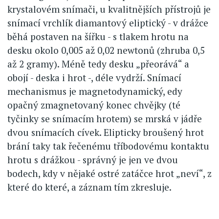
krystalovém snímači, u kvalitnějších přístrojů je
snímací vrchlík diamantový eliptický - v drážce
běhá postaven na šířku - s tlakem hrotu na
desku okolo 0,005 až 0,02 newtonů (zhruba 0,5
až 2 gramy). Méně tedy desku „přeorává“ a
obojí - deska i hrot -, déle vydrží. Snímací
mechanismus je magnetodynamický, edy
opačný zmagnetovaný konec chvějky (té
tyčinky se snímacím hrotem) se mrská v jádře
dvou snímacích cívek. Elipticky broušený hrot
brání taky tak řečenému tříbodovému kontaktu
hrotu s drážkou - správný je jen ve dvou
bodech, kdy v nějaké ostré zatáčce hrot „neví“, z
které do které, a záznam tím zkresluje.