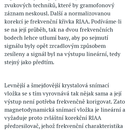
zvukových techniků, které by gramofonový
záznam neskousl. Další a normalizovanou
korekcí je frekvenční křivka RIAA. Podíváme-li
se na její průběh, tak na dvou frekvenčních
bodech lehce utlumí basy, aby po sejmutí
signálu byly opět zrcadlovým způsobem
zesíleny a signál byl na výstupu lineární, tedy
stejný jako předtím.
Levnější a šmejdovější krystalová snímací
vložka se s tím vyrovnává tak nějak sama a její
výstup není potřeba frekvenčně korigovat. Zato
magnetodynamická snímací vložka je lineární a
vyžaduje proto zvláštní korekční RIAA
předzesilovač, jehož frekvenční charakteristika