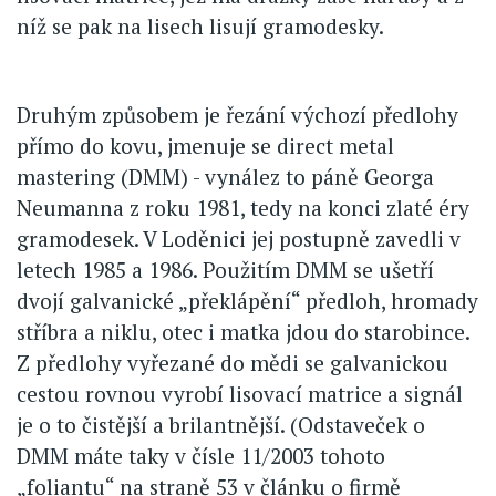
níž se pak na lisech lisují gramodesky.
Druhým způsobem je řezání výchozí předlohy
přímo do kovu, jmenuje se direct metal
mastering (DMM) - vynález to páně Georga
Neumanna z roku 1981, tedy na konci zlaté éry
gramodesek. V Loděnici jej postupně zavedli v
letech 1985 a 1986. Použitím DMM se ušetří
dvojí galvanické „překlápění“ předloh, hromady
stříbra a niklu, otec i matka jdou do starobince.
Z předlohy vyřezané do mědi se galvanickou
cestou rovnou vyrobí lisovací matrice a signál
je o to čistější a brilantnější. (Odstaveček o
DMM máte taky v čísle 11/2003 tohoto
„foliantu“ na straně 53 v článku o firmě