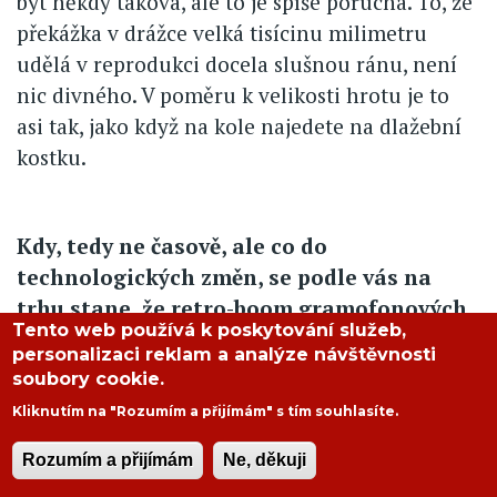
být někdy taková, ale to je spíše porucha. To, že
překážka v drážce velká tisícinu milimetru
udělá v reprodukci docela slušnou ránu, není
nic divného. V poměru k velikosti hrotu je to
asi tak, jako když na kole najedete na dlažební
kostku.
Kdy, tedy ne časově, ale co do
technologických změn, se podle vás na
trhu stane, že retro-boom gramofonových
Tento web používá k poskytování služeb,
desek zase skončí? Komerční rozšíření
personalizaci reklam a analýze návštěvnosti
digitálního záznamu 24 bitů/96 kHz se
soubory cookie.
zatím, pokud vím, moc nepovedlo.
Kliknutím na "Rozumím a přijímám" s tím souhlasíte.
Ing. Ladislav Kuss
: Odpověď není snadná. Vývoj
Rozumím a přijímám
Ne, děkuji
jde rychle. Když se v roce 1983 objevila cédéčka