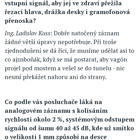
vstupní signál, aby jej ve zdraví přežila
řezací hlava, drážka desky i gramofonová
přenoska?
Ing. Ladislav Kuss
: Dobře natočený záznam
žádné větší úpravy nepotřebuje. Při troše
zjednodušení se dá říci, že musíme udělat asi to
co ajznboňák, když se má postarat, aby vagón
projel pod mostem a vešel se do tunelu - nic
nesmí překážet nahoru ani do strany.
Co podle vás posluchače láká na
analogovém záznamu s kolísáním
rychlosti okolo 2 %, systémovým odstupem
signálu od šumu 40 až 45 dB, kde už smítko
o velikosti 1 mm způsobí na desce