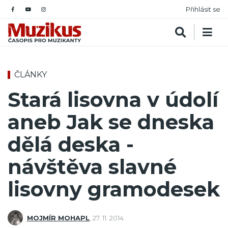
Přihlásit se
ČLÁNKY
Stará lisovna v údolí
aneb Jak se dneska
dělá deska -
návštěva slavné
lisovny gramodesek
MOJMÍR MOHAPL
,
27. 11. 2014