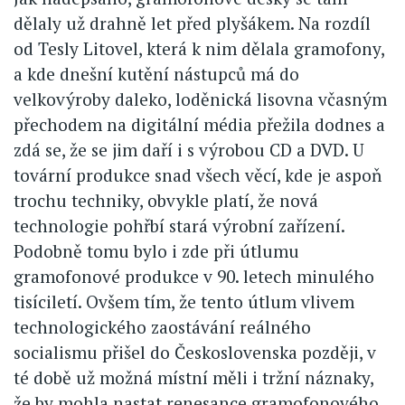
dělaly už drahně let před plyšákem. Na rozdíl
od Tesly Litovel, která k nim dělala gramofony,
a kde dnešní kutění nástupců má do
velkovýroby daleko, loděnická lisovna včasným
přechodem na digitální média přežila dodnes a
zdá se, že se jim daří i s výrobou CD a DVD. U
tovární produkce snad všech věcí, kde je aspoň
trochu techniky, obvykle platí, že nová
technologie pohřbí stará výrobní zařízení.
Podobně tomu bylo i zde při útlumu
gramofonové produkce v 90. letech minulého
tisíciletí. Ovšem tím, že tento útlum vlivem
technologického zaostávání reálného
socialismu přišel do Československa později, v
té době už možná místní měli i tržní náznaky,
že by mohla nastat renesance gramofonového