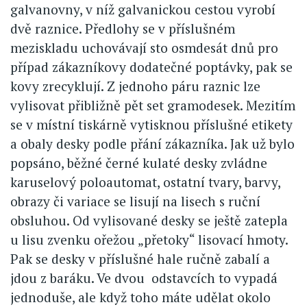
galvanovny, v níž galvanickou cestou vyrobí
dvě raznice. Předlohy se v příslušném
meziskladu uchovávají sto osmdesát dnů pro
případ zákazníkovy dodatečné poptávky, pak se
kovy zrecyklují. Z jednoho páru raznic lze
vylisovat přibližně pět set gramodesek. Mezitím
se v místní tiskárně vytisknou příslušné etikety
a obaly desky podle přání zákazníka. Jak už bylo
popsáno, běžné černé kulaté desky zvládne
karuselový poloautomat, ostatní tvary, barvy,
obrazy či variace se lisují na lisech s ruční
obsluhou. Od vylisované desky se ještě zatepla
u lisu zvenku ořežou „přetoky“ lisovací hmoty.
Pak se desky v příslušné hale ručně zabalí a
jdou z baráku. Ve dvou odstavcích to vypadá
jednoduše, ale když toho máte udělat okolo