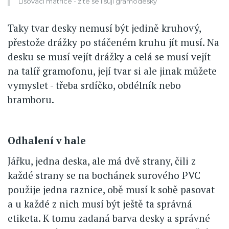
Lisovací matrice - z té se lisují gramodesky
Taky tvar desky nemusí být jedině kruhový,
přestože drážky po stáčeném kruhu jít musí. Na
desku se musí vejít drážky a celá se musí vejít
na talíř gramofonu, její tvar si ale jinak můžete
vymyslet - třeba srdíčko, obdélník nebo
bramboru.
Odhalení v hale
Jářku, jedna deska, ale má dvě strany, čili z
každé strany se na bochánek surového PVC
použije jedna raznice, obě musí k sobě pasovat
a u každé z nich musí být ještě ta správná
etiketa. K tomu zadaná barva desky a správné