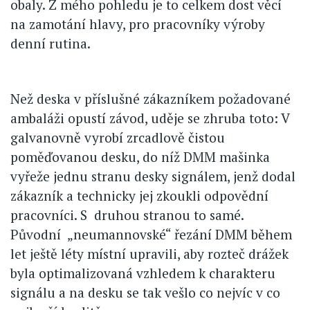
obaly. Z mého pohledu je to celkem dost věcí
na zamotání hlavy, pro pracovníky výroby
denní rutina.
Než deska v příslušné zákazníkem požadované
ambaláži opustí závod, uděje se zhruba toto: V
galvanovně vyrobí zrcadlově čistou
poměďovanou desku, do níž DMM mašinka
vyřeže jednu stranu desky signálem, jenž dodal
zákazník a technicky jej zkoukli odpovědní
pracovníci. S druhou stranou to samé.
Původní „neumannovské“ řezání DMM během
let ještě léty místní upravili, aby rozteč drážek
byla optimalizovaná vzhledem k charakteru
signálu a na desku se tak vešlo co nejvíc v co