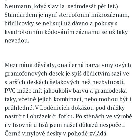
Neumann, když slavila sedmdesát pět let.)
Standardem je nyní stereofonní mikrozáznam,
břidlicovky se nelisují už dávno a pokusy s
kvadrofonním kódováním záznamu se už taky
nevedou.
Mezi námi děvčaty, ona černá barva vinylových
gramofonových desek je spíš dědictvím sazí ve
starších deskách šelakových než nezbytností.
PVC může mít jakoukoliv barvu a gramodeska
taky, včetně jejich kombinací, nebo mohou být i
průhledné. V Loděnicích dokážou pod drážky
nastrčit i obrázek či fotku. Po stěnách ve výrobě
i v lisovně u lisů jsem našel důkazů nespočet.
Černé vinylové desky v pohodě zvládá