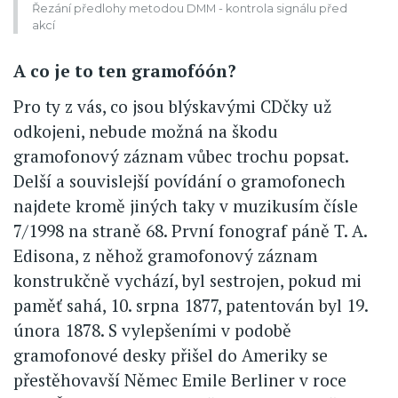
Řezání předlohy metodou DMM - kontrola signálu před
akcí
A co je to ten gramofóón?
Pro ty z vás, co jsou blýskavými CDčky už
odkojeni, nebude možná na škodu
gramofonový záznam vůbec trochu popsat.
Delší a souvislejší povídání o gramofonech
najdete kromě jiných taky v muzikusím čísle
7/1998 na straně 68. První fonograf páně T. A.
Edisona, z něhož gramofonový záznam
konstrukčně vychází, byl sestrojen, pokud mi
paměť sahá, 10. srpna 1877, patentován byl 19.
února 1878. S vylepšeními v podobě
gramofonové desky přišel do Ameriky se
přestěhovavší Němec Emile Berliner v roce