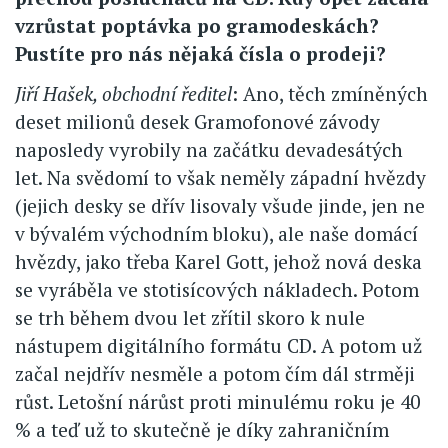
vzrůstat poptávka po gramodeskách?
Pustíte pro nás nějaká čísla o prodeji?
Jiří Hašek, obchodní ředitel
: Ano, těch zmíněných
deset milionů desek Gramofonové závody
naposledy vyrobily na začátku devadesátých
let. Na svědomí to však neměly západní hvězdy
(jejich desky se dřív lisovaly všude jinde, jen ne
v bývalém východním bloku), ale naše domácí
hvězdy, jako třeba Karel Gott, jehož nová deska
se vyráběla ve stotisícových nákladech. Potom
se trh během dvou let zřítil skoro k nule
nástupem digitálního formátu CD. A potom už
začal nejdřív nesměle a potom čím dál strměji
růst. Letošní nárůst proti minulému roku je 40
% a teď už to skutečně je díky zahraničním