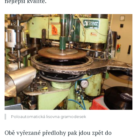
nejlepší kvalitě.
Poloautomatická lisovna gramodesek
Obě vyřezané předlohy pak jdou zpět do