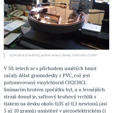
Vyřezaná předlohy jedné strany desky metodou DMM
V 50. letech se s příchodem umělých hmot
začaly dělat gramodesky z PVC, což jest
polymerovaný vinylchlorid CH2CHCl.
Snímacím hrotem zpočátku byl, a u levnějších
strojů dosud je, safírový kruhový vrchlík s
tlakem na desku okolo 0,05 až 0,1 newtonů (asi
5 až 10 gramů) umístěný v piezoelektrickém či