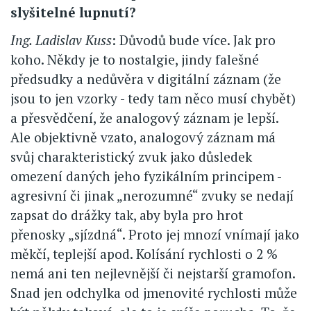
slyšitelné lupnutí?
Ing. Ladislav Kuss
: Důvodů bude více. Jak pro
koho. Někdy je to nostalgie, jindy falešné
předsudky a nedůvěra v digitální záznam (že
jsou to jen vzorky - tedy tam něco musí chybět)
a přesvědčení, že analogový záznam je lepší.
Ale objektivně vzato, analogový záznam má
svůj charakteristický zvuk jako důsledek
omezení daných jeho fyzikálním principem -
agresivní či jinak „nerozumné“ zvuky se nedají
zapsat do drážky tak, aby byla pro hrot
přenosky „sjízdná“. Proto jej mnozí vnímají jako
měkčí, teplejší apod. Kolísání rychlosti o 2 %
nemá ani ten nejlevnější či nejstarší gramofon.
Snad jen odchylka od jmenovité rychlosti může