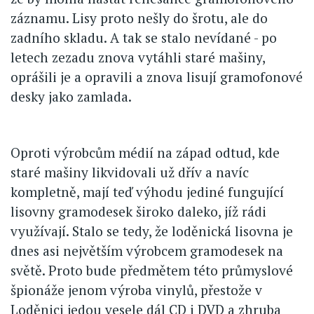
záznamu. Lisy proto nešly do šrotu, ale do
zadního skladu. A tak se stalo nevídané - po
letech zezadu znova vytáhli staré mašiny,
oprášili je a opravili a znova lisují gramofonové
desky jako zamlada.
Oproti výrobcům médií na západ odtud, kde
staré mašiny likvidovali už dřív a navíc
kompletně, mají teď výhodu jediné fungující
lisovny gramodesek široko daleko, jíž rádi
využívají. Stalo se tedy, že loděnická lisovna je
dnes asi největším výrobcem gramodesek na
světě. Proto bude předmětem této průmyslové
špionáže jenom výroba vinylů, přestože v
Loděnici jedou vesele dál CD i DVD a zhruba