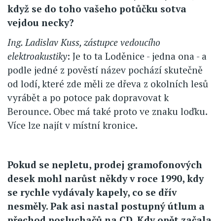
když se do toho vašeho potůčku sotva
vejdou necky?
Ing. Ladislav Kuss, zástupce vedoucího
elektroakustiky
: Je to ta Loděnice - jedna ona - a
podle jedné z pověstí název pochází skutečně
od lodí, které zde měli ze dřeva z okolních lesů
vyrábět a po potoce pak dopravovat k
Berounce. Obec má také proto ve znaku loďku.
Více lze najít v místní kronice.
Pokud se nepletu, prodej gramofonových
desek mohl narůst někdy v roce 1990, kdy
se rychle vydávaly kapely, co se dřív
nesměly. Pak asi nastal postupný útlum a
přechod posluchačů na CD. Kdy opět začala