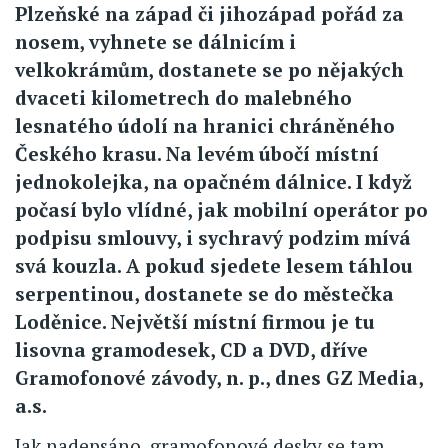
Plzeňské na západ či jihozápad pořád za
nosem, vyhnete se dálnicím i
velkokrámům, dostanete se po nějakých
dvaceti kilometrech do malebného
lesnatého údolí na hranici chráněného
Českého krasu. Na levém úbočí místní
jednokolejka, na opačném dálnice. I když
počasí bylo vlídné, jak mobilní operátor po
podpisu smlouvy, i sychravý podzim mívá
svá kouzla. A pokud sjedete lesem táhlou
serpentinou, dostanete se do městečka
Loděnice. Největší místní firmou je tu
lisovna gramodesek, CD a DVD, dříve
Gramofonové závody, n. p., dnes GZ Media,
a.s.
Jak nadepsáno, gramofonové desky se tam