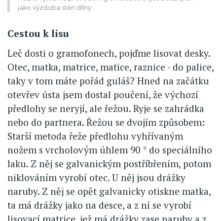
jako výzdoba stěn dílny
Cestou k lisu
Leč dosti o gramofonech, pojďme lisovat desky.
Otec, matka, matrice, matice, raznice - do palice,
taky v tom máte pořád guláš? Hned na začátku
otevřev ústa jsem dostal poučení, že výchozí
předlohy se neryjí, ale řežou. Ryje se zahrádka
nebo do partnera. Řežou se dvojím způsobem:
Starší metoda řeže předlohu vyhřívaným
nožem s vrcholovým úhlem 90 ° do speciálního
laku. Z něj se galvanickým postříbřením, potom
niklováním vyrobí otec. U něj jsou drážky
naruby. Z něj se opět galvanicky otiskne matka,
ta má drážky jako na desce, a z ní se vyrobí
lisovací matrice, jež má drážky zase naruby a z