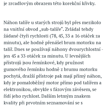
je zrcadlovým obrazem této korekční křivky.
Náhon talíře u starých strojů byl přes mezikolo
na vnitřní obvod „sub-talíře“. Zvládal tehdy
žádané čtyři rychlosti (78, 45, 33 a 16 otáček za
minutu), ale hodně přenášel brum motorku na
talíř. Dnes se používají náhony dvourychlostní -
jen 45 a 33 otáček za minutu. U levnějších
přístrojů jsou řemínkové, kdy pružnost
gumového řemínku hodně z brumu motorku
pochytá, dražší přístroje pak mají přímý náhon,
kdy je pomaloběžný motor přímo pod talířem a
elektronikou, obvykle s fázovým závěsem, se
řídí jeho rychlost. Dalším letmým znakem
kvality při prvotním seznamování se s