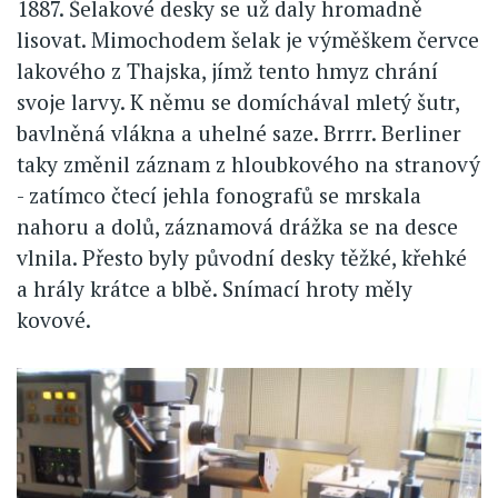
1887. Šelakové desky se už daly hromadně
lisovat. Mimochodem šelak je výměškem červce
lakového z Thajska, jímž tento hmyz chrání
svoje larvy. K němu se domíchával mletý šutr,
bavlněná vlákna a uhelné saze. Brrrr. Berliner
taky změnil záznam z hloubkového na stranový
- zatímco čtecí jehla fonografů se mrskala
nahoru a dolů, záznamová drážka se na desce
vlnila. Přesto byly původní desky těžké, křehké
a hrály krátce a blbě. Snímací hroty měly
kovové.