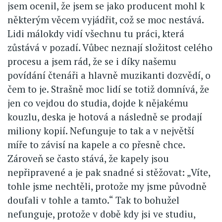
jsem ocenil, že jsem se jako producent mohl k
některým věcem vyjádřit, což se moc nestává.
Lidi málokdy vidí všechnu tu práci, která
zůstává v pozadí. Vůbec neznají složitost celého
procesu a jsem rád, že se i díky našemu
povídání čtenáři a hlavně muzikanti dozvědí, o
čem to je. Strašně moc lidí se totiž domnívá, že
jen co vejdou do studia, dojde k nějakému
kouzlu, deska je hotová a následně se prodají
miliony kopií. Nefunguje to tak a v největší
míře to závisí na kapele a co přesně chce.
Zároveň se často stává, že kapely jsou
nepřipravené a je pak snadné si stěžovat: „Víte,
tohle jsme nechtěli, protože my jsme původně
doufali v tohle a tamto.“ Tak to bohužel
nefunguje, protože v době kdy jsi ve studiu,