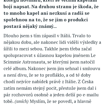
bojí napsat. Na druhou stranu je škoda, že
to mnoho kapel ani nezkusí a radši se
spolehnou na to, že se jim o produkci
postará nějaký známý...
Dlouho jsem s tím zápasil v Itálii. Trvalo to
nějakou dobu, ale nakonec lidi viděli výsledky a
šířili to mezi sebou. Takhle jsem třeba začal
spolupracovat s úžasnou kapelou jménem Le
Scimmie Astronauta, se kterými jsem natočil
celé album. Nakonec jsem jim sehnal i smlouvu
a není divu, že se to profláklo, a od té doby
chodí nejvíce nabídek právě z Itálie. Z Česka
zatím nemám stejný pocit, přestože jsem dal i
pár rozhovorů osobně a jeden delší po e-mailu
tobě.
(smích)
Myslím, že se povedl, a hlavně