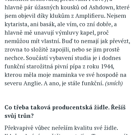
hlavně pár úžasných kousků od Ashdown, které
jsem objevil díky klukům z Amplifieru. Nejsem
kytarista, ani basák, ale vím, co zní dobře, a
hlavně mě unavují výmluvy kapel, proč
nemůžou mít vlastní. Buď to nemají jak převézt,
zrovna to složitě zapojili, nebo se jim prostě
nechce. Součástí vybavení studia je i dodnes
funkční starožitná pivní pípa z roku 1944,
kterou měla moje maminka ve své hospodě na
severu Anglie. A ano, je stále funkční.
(smích)
Co třeba taková producentská židle. Řešíš
svůj trůn?
Překvapivě vůbec neřeším kvalitu své židle.