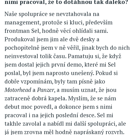
nimi pracoval, že to dotáhnou tak daleko?
Naše spolupráce se nevztahovala na
management, protože si kluci, především
frontman Sel, hodně věcí ohlídali sami.
Produkoval jsem jim ale dvě desky a
pochopitelně jsem v ně věřil, jinak bych do nich
neinvestoval tolik času. Pamatuju si, že když
jsem dostal jejich první demo, které mi Sel
poslal, byl jsem naprosto unešený. Pokud si
dobře vzpomínám, byly tam písně jako
Motorhead
a
Panzer
, a musím uznat, že jsou
zatraceně dobrá kapela. Myslím, že se nám
debut moc povedl, a dokonce jsem s nimi
pracoval i na jejich poslední desce. Sel mi
takhle zavolal a nabídl mi další spolupráci, ale
já jsem zrovna měl hodně napráskaný rozvrh.