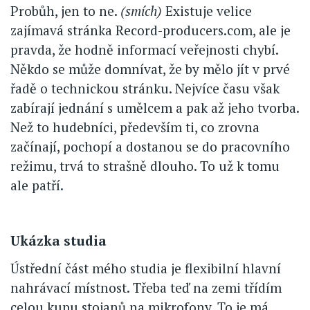
Probůh, jen to ne.
(smích)
Existuje velice
zajímavá stránka Record-producers.com, ale je
pravda, že hodně informací veřejnosti chybí.
Někdo se může domnívat, že by mělo jít v prvé
řadě o technickou stránku. Nejvíce času však
zabírají jednání s umělcem a pak až jeho tvorba.
Než to hudebníci, především ti, co zrovna
začínají, pochopí a dostanou se do pracovního
režimu, trvá to strašně dlouho. To už k tomu
ale patří.
Ukázka studia
Ústřední část mého studia je flexibilní hlavní
nahrávací místnost. Třeba teď na zemi třídím
celou kupu stojanů na mikrofony. To je má