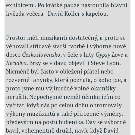
exhibicemi. Po krátké pauze nastoupila hlavní
hvězda večera - David Koller s kapelou.
Prostor měli muzikanti dostatečný, a proto se
věnovali střídavě starší tvorbě i výborné nové
desce
Československo
, v čele s hity
Gypsy Love
a
Recidiva
. Brzy se v davu objevil i Steve Lyon.
Nicméně byl často v obležení přátel nebo
rozverné fanynky, která poznala, o koho jde, a
proto jsme mu výjimečné volné okamžiky
nerušili. Nepochybně neměl účinkujícím co
vyčítat, když nás po celou dobu ohromovaly
výkony muzikantů a také přirozené výměny,
především na postu bubeníka. Dav se výborně
bavil, vehementně družil, navíc když David