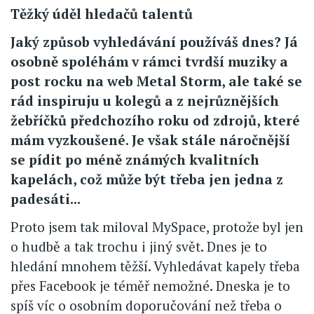
Těžký úděl hledačů talentů
Jaký způsob vyhledávání používáš dnes? Já
osobně spoléhám v rámci tvrdší muziky a
post rocku na web Metal Storm, ale také se
rád inspiruju u kolegů a z nejrůznějších
žebříčků předchozího roku od zdrojů, které
mám vyzkoušené. Je však stále náročnější
se pídit po méně známých kvalitních
kapelách, což může být třeba jen jedna z
padesáti...
Proto jsem tak miloval MySpace, protože byl jen
o hudbě a tak trochu i jiný svět. Dnes je to
hledání mnohem těžší. Vyhledávat kapely třeba
přes Facebook je téměř nemožné. Dneska je to
spíš víc o osobním doporučování než třeba o