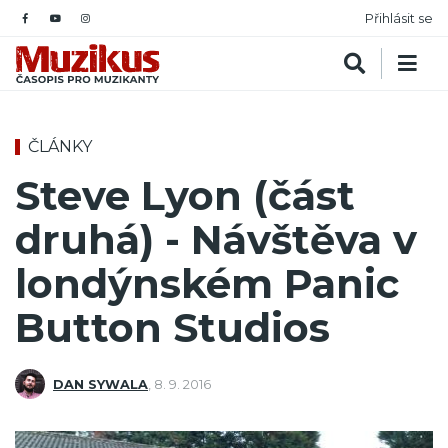
Přihlásit se
ČLÁNKY
Steve Lyon (část
druhá) - Návštěva v
londýnském Panic
Button Studios
DAN SYWALA
,
8. 9. 2016