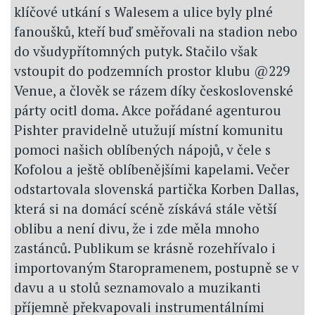
klíčové utkání s Walesem a ulice byly plné
fanoušků, kteří buď směřovali na stadion nebo
do všudypřítomných putyk. Stačilo však
vstoupit do podzemních prostor klubu @229
Venue, a člověk se rázem díky československé
párty ocitl doma. Akce pořádané agenturou
Pishter pravidelně utužují místní komunitu
pomoci našich oblíbených nápojů, v čele s
Kofolou a ještě oblíbenějšími kapelami. Večer
odstartovala slovenská partička Korben Dallas,
která si na domácí scéně získává stále větší
oblibu a není divu, že i zde měla mnoho
zastánců. Publikum se krásně rozehřívalo i
importovaným Staropramenem, postupně se v
davu a u stolů seznamovalo a muzikanti
příjemně překvapovali instrumentálními