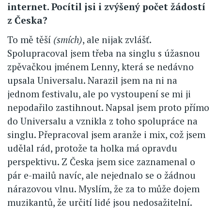
internet. Pocítil jsi i zvýšený počet žádostí
z Česka?
To mě těší
(smích)
, ale nijak zvlášť.
Spolupracoval jsem třeba na singlu s úžasnou
zpěvačkou jménem Lenny, která se nedávno
upsala Universalu. Narazil jsem na ni na
jednom festivalu, ale po vystoupení se mi ji
nepodařilo zastihnout. Napsal jsem proto přímo
do Universalu a vznikla z toho spolupráce na
singlu. Přepracoval jsem aranže i mix, což jsem
udělal rád, protože ta holka má opravdu
perspektivu. Z Česka jsem sice zaznamenal o
pár e-mailů navíc, ale nejednalo se o žádnou
nárazovou vlnu. Myslím, že za to může dojem
muzikantů, že určití lidé jsou nedosažitelní.