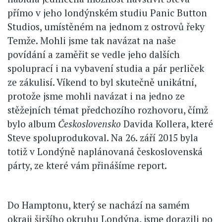
přímo v jeho londýnském studiu Panic Button
Studios, umístěném na jednom z ostrovů řeky
Temže. Mohli jsme tak navázat na naše
povídání a zaměřit se vedle jeho dalších
spoluprací i na vybavení studia a pár perliček
ze zákulisí. Víkend to byl skutečně unikátní,
protože jsme mohli navázat i na jedno ze
stěžejních témat předchozího rozhovoru, čímž
bylo album
Československo
Davida Kollera, které
Steve spoluprodukoval. Na 26. září 2015 byla
totiž v Londýně naplánovaná československá
párty, ze které vám přinášíme report.
Do Hamptonu, který se nachází na samém
okraji širšího okruhu Londýna, jsme dorazili po