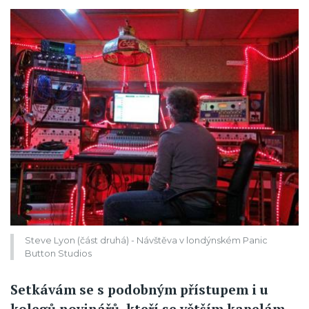
Steve Lyon (část druhá) - Návštěva v londýnském Panic
Button Studios
Setkávám se s podobným přístupem i u
kolegů novinářů, kteří se větším kapelám