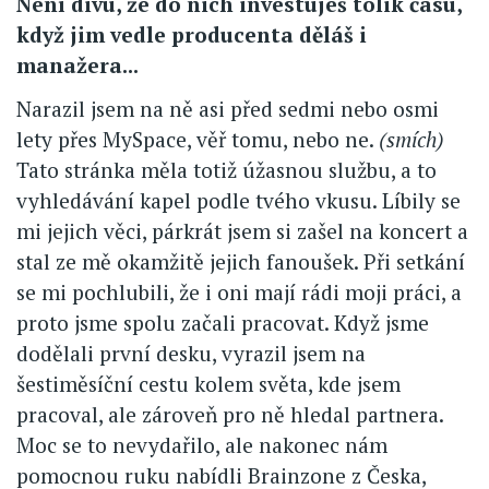
Není divu, že do nich investuješ tolik času,
když jim vedle producenta děláš i
manažera...
Narazil jsem na ně asi před sedmi nebo osmi
lety přes MySpace, věř tomu, nebo ne.
(smích)
Tato stránka měla totiž úžasnou službu, a to
vyhledávání kapel podle tvého vkusu. Líbily se
mi jejich věci, párkrát jsem si zašel na koncert a
stal ze mě okamžitě jejich fanoušek. Při setkání
se mi pochlubili, že i oni mají rádi moji práci, a
proto jsme spolu začali pracovat. Když jsme
dodělali první desku, vyrazil jsem na
šestiměsíční cestu kolem světa, kde jsem
pracoval, ale zároveň pro ně hledal partnera.
Moc se to nevydařilo, ale nakonec nám
pomocnou ruku nabídli Brainzone z Česka,