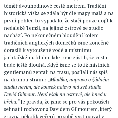
téměř dvouhodinové cestě metrem. Tradiční
historická víska se zdála být dle mapy malá a na
první pohled to vypadalo, že stačí pouze dojít k
nedaleké Temži, na jejímž ostrově se studio
nachází. Po nekonečném bloudění kolem
tradičních anglických domečků jsme konečně
dorazili k vytoužené vodě a místnímu
jachtařskému klubu, kde jsme zjistili, že cesta
bude ještě dlouhá. Když jsme se totiž místních
gentlemanů zeptali na trasu, posílali nás spíš
na druhou stranu: „
Mladíku, napravo o žádném
studiu nevím, ale kousek nalevo má své studio
David Gilmour. Není však na ostrově, ale hned u
břehu.“
Je pravda, že jsme se pro vás pokoušeli
sehnat i rozhovor s Davidem Gilmourem, který
zrovna několik večerů po sobě vystupoval v