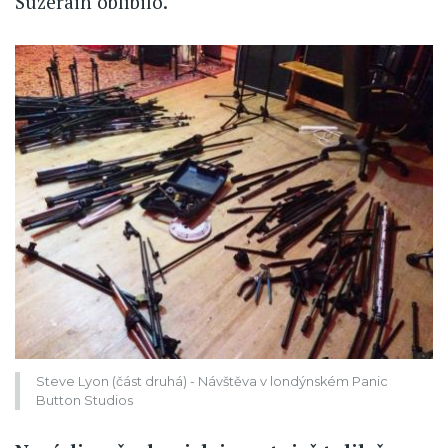
Suzerain oblíbilo.
Steve Lyon (část druhá) - Návštěva v londýnském Panic
Button Studios