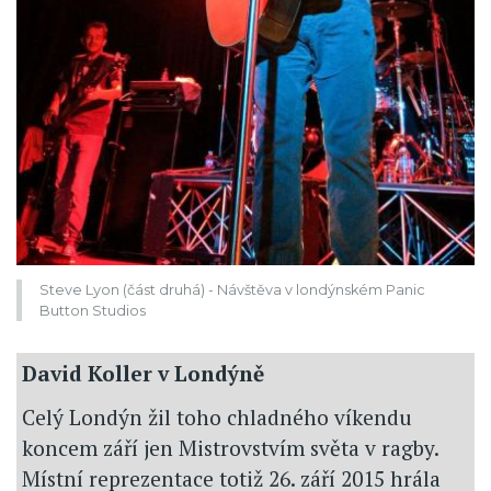
Steve Lyon (část druhá) - Návštěva v londýnském Panic
Button Studios
David Koller v Londýně
Celý Londýn žil toho chladného víkendu
koncem září jen Mistrovstvím světa v ragby.
Místní reprezentace totiž 26. září 2015 hrála