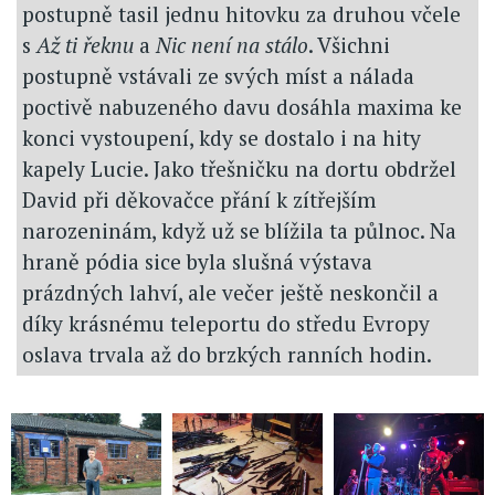
postupně tasil jednu hitovku za druhou včele
s
Až ti řeknu
a
Nic není na stálo
. Všichni
postupně vstávali ze svých míst a nálada
poctivě nabuzeného davu dosáhla maxima ke
konci vystoupení, kdy se dostalo i na hity
kapely Lucie. Jako třešničku na dortu obdržel
David při děkovačce přání k zítřejším
narozeninám, když už se blížila ta půlnoc. Na
hraně pódia sice byla slušná výstava
prázdných lahví, ale večer ještě neskončil a
díky krásnému teleportu do středu Evropy
oslava trvala až do brzkých ranních hodin.