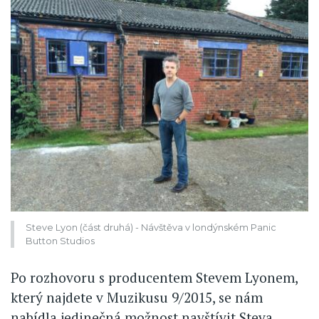
Steve Lyon (část druhá) - Návštěva v londýnském Panic
Button Studios
Po rozhovoru s producentem Stevem Lyonem,
který najdete v Muzikusu 9/2015, se nám
nabídla jedinečná možnost navštívit Steva