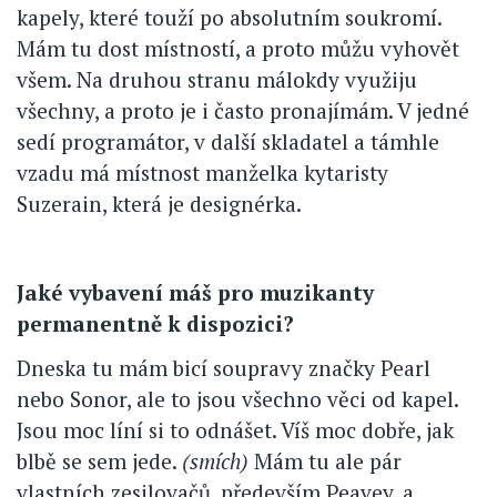
kapely, které touží po absolutním soukromí.
Mám tu dost místností, a proto můžu vyhovět
všem. Na druhou stranu málokdy využiju
všechny, a proto je i často pronajímám. V jedné
sedí programátor, v další skladatel a támhle
vzadu má místnost manželka kytaristy
Suzerain, která je designérka.
Jaké vybavení máš pro muzikanty
permanentně k dispozici?
Dneska tu mám bicí soupravy značky Pearl
nebo Sonor, ale to jsou všechno věci od kapel.
Jsou moc líní si to odnášet. Víš moc dobře, jak
blbě se sem jede.
(smích)
Mám tu ale pár
vlastních zesilovačů, především Peavey, a