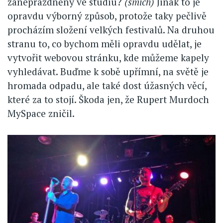
zaneprázdněný ve studiu?
(smích)
Jinak to je
opravdu výborný způsob, protože taky pečlivě
procházím složení velkých festivalů. Na druhou
stranu to, co bychom měli opravdu udělat, je
vytvořit webovou stránku, kde můžeme kapely
vyhledávat. Buďme k sobě upřímní, na světě je
hromada odpadu, ale také dost úžasných věcí,
které za to stojí. Škoda jen, že Rupert Murdoch
MySpace zničil.