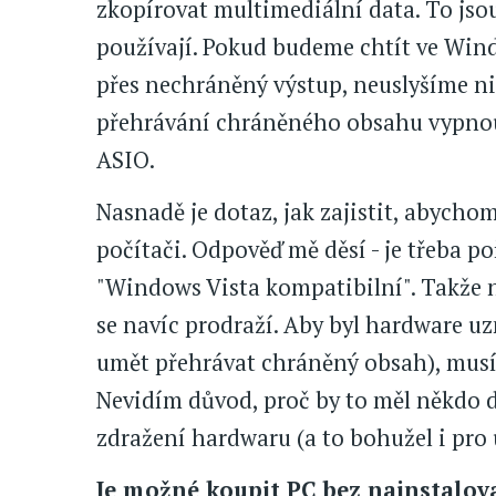
zkopírovat multimediální data. To jsou
používají. Pokud budeme chtít ve Win
přes nechráněný výstup, neuslyšíme nic
přehrávání chráněného obsahu vypnou
ASIO.
Nasnadě je dotaz, jak zajistit, abycho
počítači. Odpověď mě děsí - je třeba po
"Windows Vista kompatibilní". Takže 
se navíc prodraží. Aby byl hardware u
umět přehrávat chráněný obsah), musí j
Nevidím důvod, proč by to měl někdo d
zdražení hardwaru (a to bohužel i pro 
Je možné koupit PC bez nainstalov