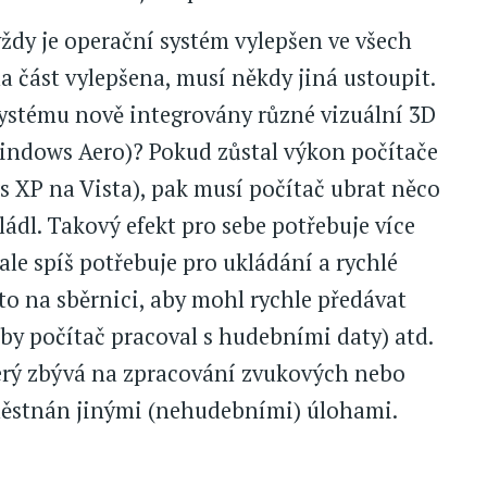
vždy je operační systém vylepšen ve všech
a část vylepšena, musí někdy jiná ustoupit.
systému nově integrovány různé vizuální 3D
Windows Aero)? Pokud zůstal výkon počítače
s XP na Vista), pak musí počítač ubrat něco
ládl. Takový efekt pro sebe potřebuje více
le spíš potřebuje pro ukládání a rychlé
to na sběrnici, aby mohl rychle předávat
by počítač pracoval s hudebními daty) atd.
terý zbývá na zpracování zvukových nebo
aměstnán jinými (nehudebními) úlohami.