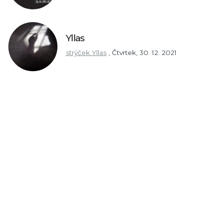
Yllas
strýček Yllas
,
Čtvrtek, 30. 12. 2021