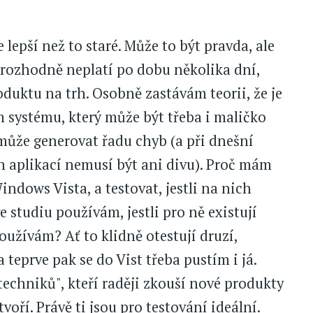
 lepší než to staré. Může to být pravda, ale
 rozhodně neplatí po dobu několika dní,
duktu na trh. Osobně zastávám teorii, že je
 systému, který může být třeba i maličko
e může generovat řadu chyb (a při dnešní
h aplikací nemusí být ani divu). Proč mám
indows Vista, a testovat, jestli na nich
 studiu používám, jestli pro ně existují
oužívám? Ať to klidně otestují druzí,
 teprve pak se do Vist třeba pustím i já.
echniků", kteří raději zkouší nové produkty
oří. Právě ti jsou pro testování ideální.