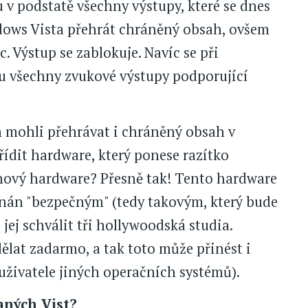
 v podstatě všechny výstupy, které se dnes
dows Vista přehrát chráněný obsah, ovšem
. Výstup se zablokuje. Navíc se při
 všechny zvukové výstupy podporující
m mohli přehrávat i chráněný obsah v
řídit hardware, který ponese razítko
nový hardware? Přesně tak! Tento hardware
znán "bezpečným" (tedy takovým, který bude
ej schválit tři hollywoodská studia.
ělat zadarmo, a tak toto může přinést i
uživatele jiných operačních systémů).
aných Vist?