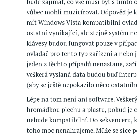
bude zajímat, co vše musí být s tímto
vůbec mohli muzicírovat. Odpověď je 
mít Windows Vista kompatibilní ovlad
ostatní vynikající, ale stejně systém 
klávesy budou fungovat pouze v případ
ovladač pro tento typ zařízení a nebo 
jeden z těchto případů nenastane, zař
veškerá vyslaná data budou buď interp
(aby se ještě nepokazilo něco ostatníh
Lépe na tom není ani software. Vešker
hromádkou plechu a plastu, pokud je c
nebude kompatibilní. Do sekvenceru, k
toho moc nenahrajeme. Může se sice po