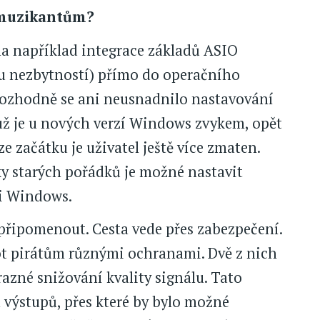
 muzikantům?
yla například integrace základů ASIO
ou nezbytností) přímo do operačního
 Rozhodně se ani neusnadnilo nastavování
 už je u nových verzí Windows zvykem, opět
e začátku je uživatel ještě více zmaten.
íky starých pořádků je možné nastavit
mi Windows.
řipomenout. Cesta vede přes zabezpečení.
ot pirátům různými ochranami. Dvě z nich
azné snižování kvality signálu. Tato
 výstupů, přes které by bylo možné