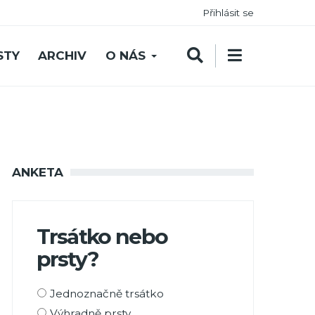
Přihlásit se
STY
ARCHIV
O NÁS
ANKETA
Trsátko nebo
prsty?
Možnosti
Jednoznačně trsátko
výběru
Výhradně prsty