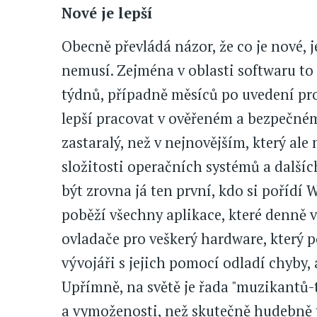
Nové je lepší
Obecně převládá názor, že co je nové, je
nemusí. Zejména v oblasti softwaru to
týdnů, případně měsíců po uvedení pro
lepší pracovat v ověřeném a bezpečném
zastaralý, než v nejnovějším, který al
složitosti operačních systémů a dalšíc
být zrovna já ten první, kdo si pořídí W
poběží všechny aplikace, které denně ve
ovladače pro veškerý hardware, který p
vývojáři s jejich pomocí odladí chyby, a
Upřímně, na světě je řada "muzikantů-t
a vymoženosti, než skutečně hudebně tv