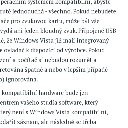
 operačním systémem kompatibilní, abyste
krutě jednoduchá - všechno. Pokud nebudete
ače pro zvukovou kartu, může být vše
nevydá ani jeden kloudný zvuk. Připojené USB
ě, že Windows Vista již mají integrovaný
je ovladač k dispozici od výrobce. Pokud
ízení a počítač si nebudou rozumět a
retována špatně a nebo v lepším případě
o) ignorována.
ý kompatibilní hardware bude jen
entrem vašeho studia software, který
terý není s Windows Vista kompatibilní,
dařit záznam, ale následně se třeba