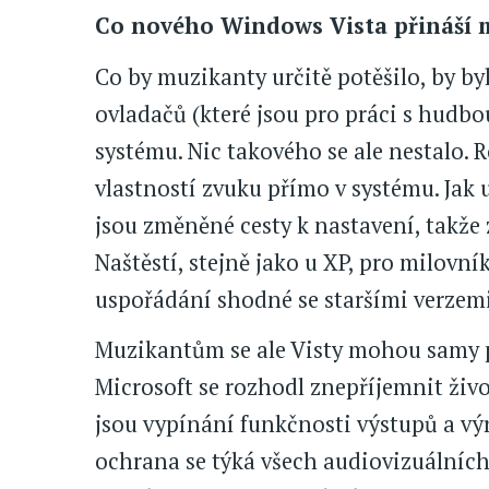
Co nového Windows Vista přináší
Co by muzikanty určitě potěšilo, by b
ovladačů (které jsou pro práci s hudb
systému. Nic takového se ale nestalo.
vlastností zvuku přímo v systému. Jak
jsou změněné cesty k nastavení, takže z
Naštěstí, stejně jako u XP, pro milovn
uspořádání shodné se staršími verze
Muzikantům se ale Visty mohou samy p
Microsoft se rozhodl znepříjemnit živ
jsou vypínání funkčnosti výstupů a výr
ochrana se týká všech audiovizuálních