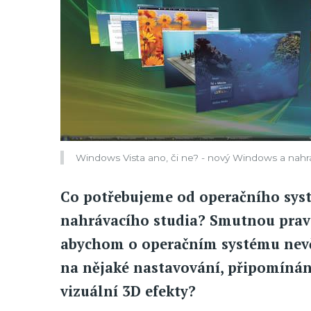
Windows Vista ano, či ne? - nový Windows a nahrá
Co potřebujeme od operačního syst
nahrávacího studia? Smutnou pravd
abychom o operačním systému nevěd
na nějaké nastavování, připomínání
vizuální 3D efekty?