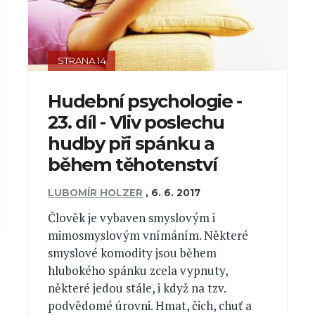
STRANA 14
Hudební psychologie -
23. díl - Vliv poslechu
hudby při spánku a
během těhotenství
LUBOMÍR HOLZER
,
6. 6. 2017
Člověk je vybaven smyslovým i
mimosmyslovým vnímáním. Některé
smyslové komodity jsou během
hlubokého spánku zcela vypnuty,
některé jedou stále, i když na tzv.
podvědomé úrovni. Hmat, čich, chuť a