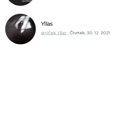
Yllas
strýček Yllas
,
Čtvrtek, 30. 12. 2021