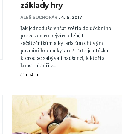
základy hry
ALEŠ SUCHOPÁR
,
4. 6. 2017
Jak jednoduše vnést světlo do učebního
procesu a co nejvíce ulehčit
začátečníkům a kytaristům chtivým
poznání hru na kytaru? Toto je otázka,
kterou se zabývali nadšenci, lektoři a
konstruktéři v...
ČÍST DÁLE