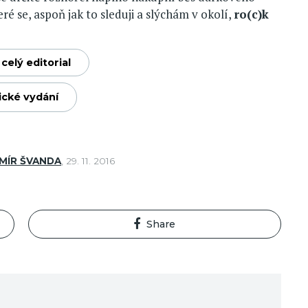
eré se, aspoň jak to sleduji a slýchám v okolí,
ro(c)k
celý editorial
ické vydání
MÍR ŠVANDA
,
29. 11. 2016
Share