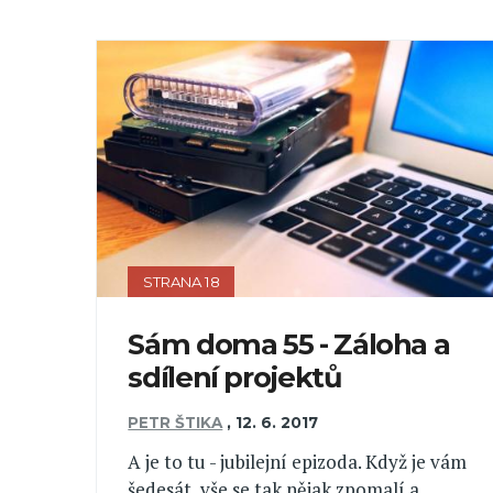
STRANA 18
Sám doma 55 - Záloha a
sdílení projektů
PETR ŠTIKA
,
12. 6. 2017
A je to tu - jubilejní epizoda. Když je vám
šedesát, vše se tak nějak zpomalí a