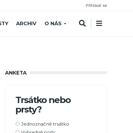
Přihlásit se
STY
ARCHIV
O NÁS
ANKETA
Trsátko nebo
prsty?
Možnosti
Jednoznačně trsátko
výběru
Výhradně prsty