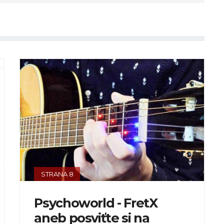
STRANA 8
Psychoworld - FretX
aneb posviťte si na