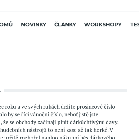
OMŮ
NOVINKY
ČLÁNKY
WORKSHOPY
TE
L
ec roku a ve svých rukách držíte prosincové číslo
o by se říci vánoční číslo, neboť jistě jste
 že se obchody začínají plnit dárkůchtivými davy.
hudebních nástrojů to není zase až tak horké. V
e určitě rozhořel naplno nákupní běs dárkového