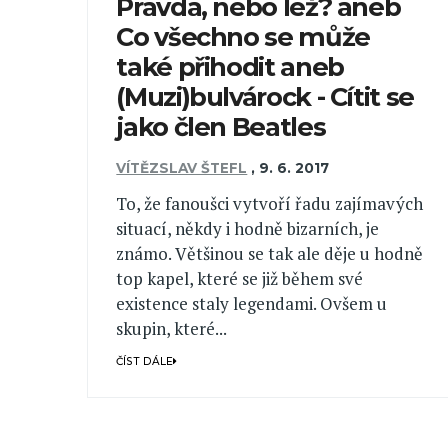
Pravda, nebo lež? aneb
Co všechno se může
také přihodit aneb
(Muzi)bulvárock - Cítit se
jako člen Beatles
VÍTĚZSLAV ŠTEFL
,
9. 6. 2017
To, že fanoušci vytvoří řadu zajímavých
situací, někdy i hodně bizarních, je
známo. Většinou se tak ale děje u hodně
top kapel, které se již během své
existence staly legendami. Ovšem u
skupin, které...
ČÍST DÁLE