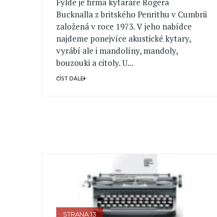
Fylde je firma kytaráře Rogera
Bucknalla z britského Penrithu v Cumbrii
založená v roce 1973. V jeho nabídce
najdeme ponejvíce akustické kytary,
vyrábí ale i mandolíny, mandoly,
bouzouki a citoly. U...
ČÍST DÁLE
STRANA 13