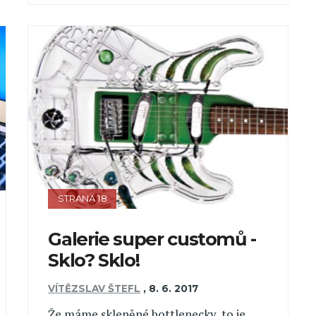
STRANA 18
Galerie super customů -
Sklo? Sklo!
VÍTĚZSLAV ŠTEFL
,
8. 6. 2017
Že máme skleněné bottlenecky, to je