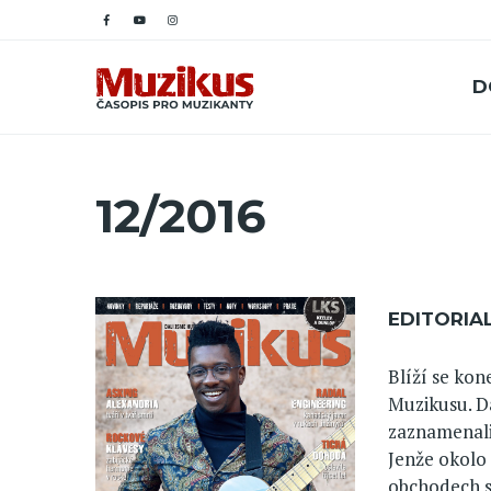
D
12/2016
EDITORIA
Blíží se kon
Muzikusu. Dal
zaznamenali,
Jenže okolo 
obchodech s