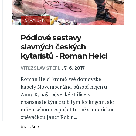
STRANA 17
Pódiové sestavy
slavných českých
kytaristů - Roman Helcl
VÍTĚZSLAV ŠTEFL
,
7. 6. 2017
Roman Helcl kromě své domovské
kapely November 2nd působí nejen u
Anny K, naší pěvecké stálice s
charismatickým osobitým feelingem, ale
má za sebou nespočet turné s americkou
zpěvačkou Janet Robin...
ČÍST DÁLE