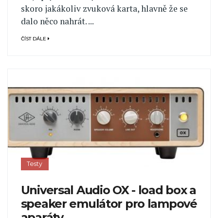
skoro jakákoliv zvuková karta, hlavně že se
dalo něco nahrát. ...
ČÍST DÁLE
Testy
Universal Audio OX - load box a
speaker emulátor pro lampové
aparáty