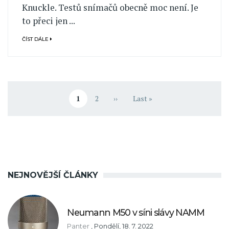
Knuckle. Testů snímačů obecně moc není. Je
to přeci jen ...
ČÍST DÁLE
Pagination
1
2
››
Last »
Aktuální stránka
Stránka
Následující stránka
Poslední stránka
NEJNOVĚJŠÍ ČLÁNKY
Neumann M50 v síni slávy NAMM
Panter
,
Pondělí, 18. 7. 2022