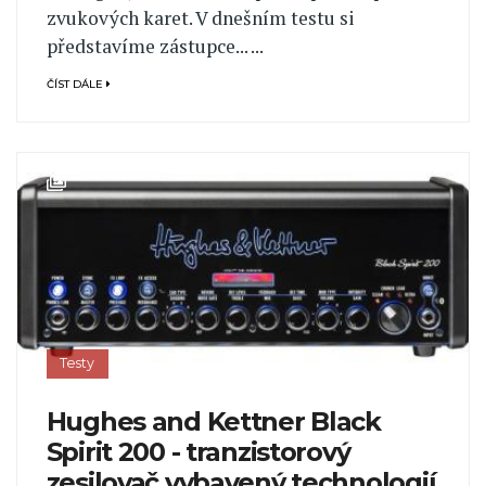
zvukových karet. V dnešním testu si
představíme zástupce... ...
ČÍST DÁLE
Testy
Hughes and Kettner Black
Spirit 200 - tranzistorový
zesilovač vybavený technologií