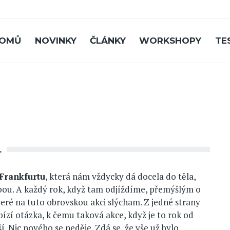
OMŮ
NOVINKY
ČLÁNKY
WORKSHOPY
TE
L
 Frankfurtu
, která nám vždycky dá docela do těla,
ou. A každý rok, když tam odjíždíme, přemýšlým o
eré na tuto obrovskou akci slýcham. Z jedné strany
ízí otázka, k čemu taková akce, když je to rok od
ší. Nic nového se neděje. Zdá se, že vše už bylo