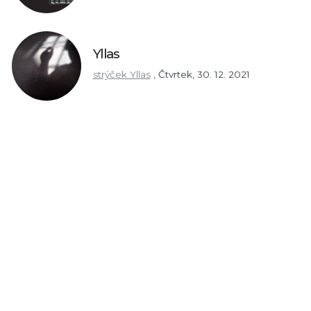
Yllas
strýček Yllas
,
Čtvrtek, 30. 12. 2021