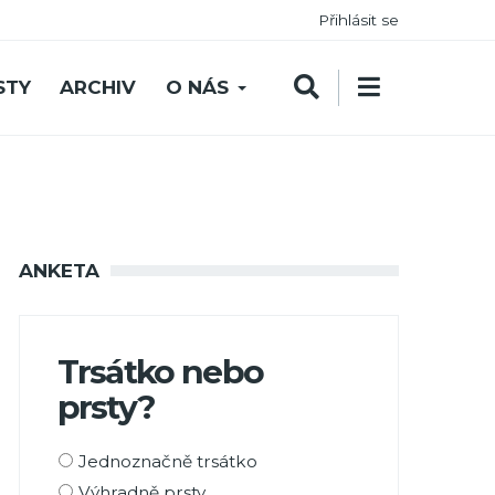
Přihlásit se
STY
ARCHIV
O NÁS
ANKETA
Trsátko nebo
prsty?
Možnosti
Jednoznačně trsátko
výběru
Výhradně prsty