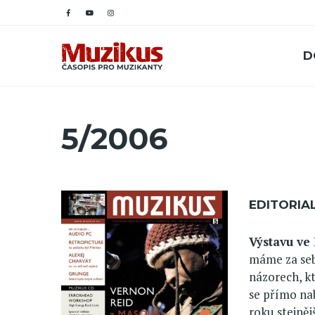
D
5/2006
EDITORIA
Výstavu ve
máme za seb
názorech, kt
se přímo nab
roku stejněj