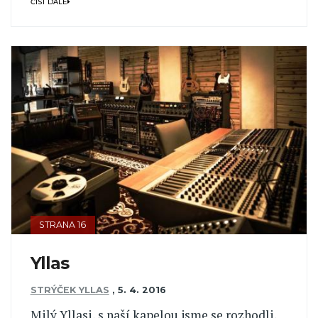
ČÍST DÁLE
STRANA 16
Yllas
STRÝČEK YLLAS
,
5. 4. 2016
Milý Yllasi, s naší kapelou jsme se rozhodli,