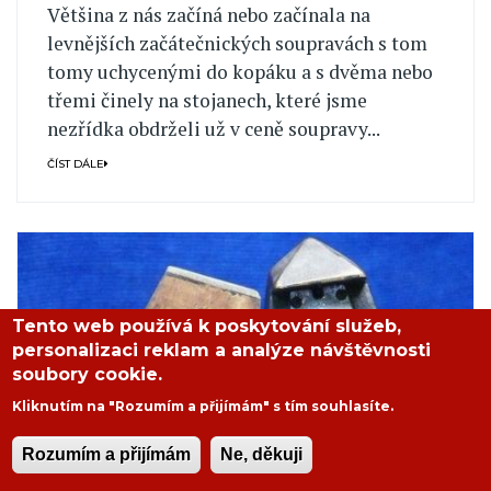
Většina z nás začíná nebo začínala na
levnějších začátečnických soupravách s tom
tomy uchycenými do kopáku a s dvěma nebo
třemi činely na stojanech, které jsme
nezřídka obdrželi už v ceně soupravy...
ČÍST DÁLE
Tento web používá k poskytování služeb,
personalizaci reklam a analýze návštěvnosti
soubory cookie.
Kliknutím na "Rozumím a přijímám" s tím souhlasíte.
Rozumím a přijímám
Ne, děkuji