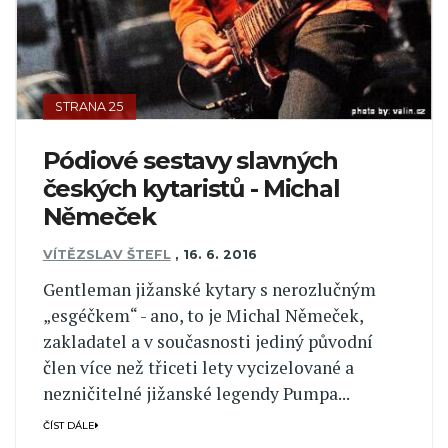
STRANA 25
Pódiové sestavy slavných
českých kytaristů - Michal
Němeček
VÍTĚZSLAV ŠTEFL
,
16. 6. 2016
Gentleman jižanské kytary s nerozlučným
„esgéčkem“ - ano, to je Michal Němeček,
zakladatel a v současnosti jediný původní
člen více než třiceti lety vycizelované a
nezničitelné jižanské legendy Pumpa...
ČÍST DÁLE