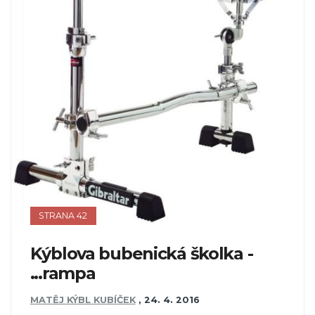
STRANA 42
Kýblova bubenická školka -
...rampa
MATĚJ KÝBL KUBÍČEK
,
24. 4. 2016