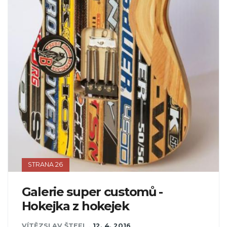
STRANA 26
Galerie super customů -
Hokejka z hokejek
VÍTĚZSLAV ŠTEFL
,
12. 4. 2016