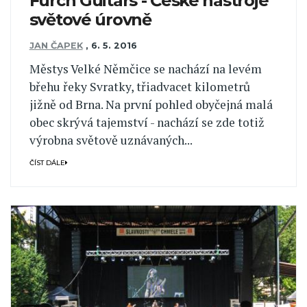
Furch Guitars - České nástroje
světové úrovně
JAN ČAPEK
,
6. 5. 2016
Městys Velké Němčice se nachází na levém
břehu řeky Svratky, třiadvacet kilometrů
jižně od Brna. Na první pohled obyčejná malá
obec skrývá tajemství - nachází se zde totiž
výrobna světově uznávaných...
ČÍST DÁLE