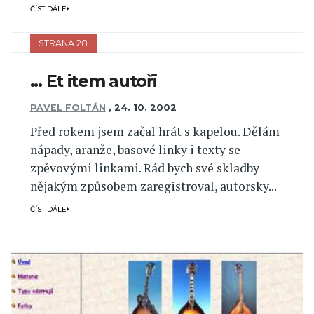
ČÍST DÁLE
STRANA 28
... Et item autoři
PAVEL FOLTÁN
,
24. 10. 2002
Před rokem jsem začal hrát s kapelou. Dělám
nápady, aranže, basové linky i texty se
zpěvovými linkami. Rád bych své skladby
nějakým způsobem zaregistroval, autorsky...
ČÍST DÁLE