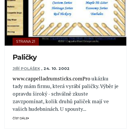
STRANA 21
Paličky
JIŘÍ POLÁŠEK
,
24. 10. 2002
www.cappelladrumsticks.comPro
ukázku
tady mám firmu, která vyrábí paličky. Výběr je
opravdu široký - schválně zkuste
zavzpomínat, kolik druhů paliček mají ve
vašich hudebninách. U spousty...
ČÍST DÁLE