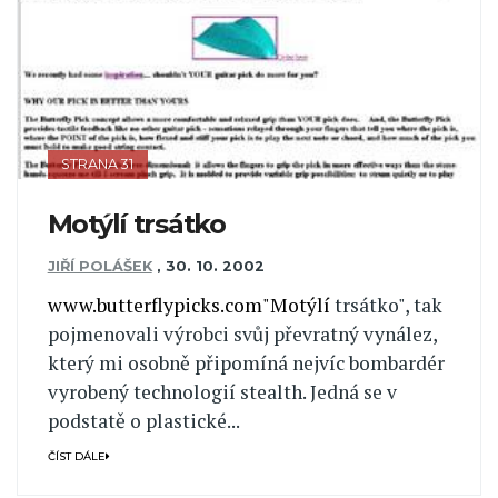
STRANA 31
Motýlí trsátko
JIŘÍ POLÁŠEK
,
30. 10. 2002
www.butterflypicks.com"Motýlí
trsátko", tak
pojmenovali výrobci svůj převratný vynález,
který mi osobně připomíná nejvíc bombardér
vyrobený technologií stealth. Jedná se v
podstatě o plastické...
ČÍST DÁLE