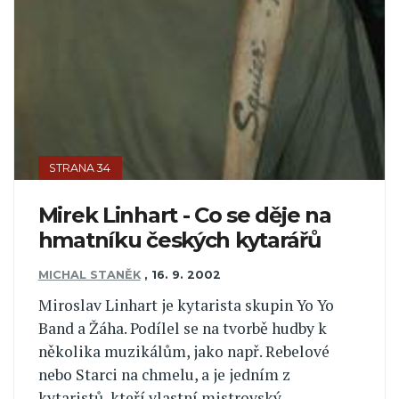
STRANA 34
Mirek Linhart - Co se děje na
hmatníku českých kytarářů
MICHAL STANĚK
,
16. 9. 2002
Miroslav Linhart je kytarista skupin Yo Yo
Band a Žáha. Podílel se na tvorbě hudby k
několika muzikálům, jako např. Rebelové
nebo Starci na chmelu, a je jedním z
kytaristů, kteří vlastní mistrovský...