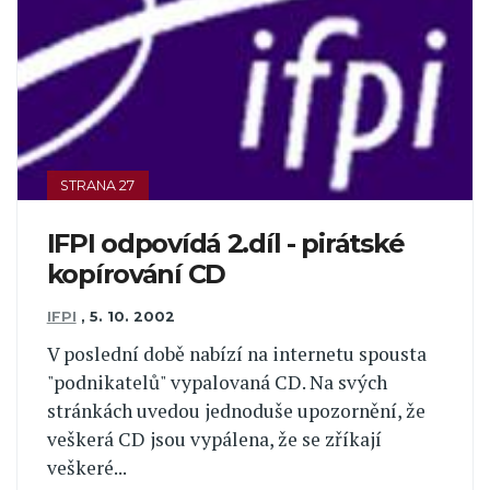
STRANA 27
IFPI odpovídá 2.díl - pirátské
kopírování CD
IFPI
,
5. 10. 2002
V poslední době nabízí na internetu spousta
"podnikatelů" vypalovaná CD. Na svých
stránkách uvedou jednoduše upozornění, že
veškerá CD jsou vypálena, že se zříkají
veškeré...