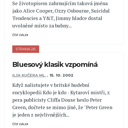
Se životopisem zahrnujícím taková jména
jako Alice Cooper, Ozzy Osbourne, Suicidal
Tendencies a Y&T, Jimmy hladce dostal
uvolněné místo za bubny...
ČÍST DÁLE
STRANA 26
Bluesový klasik vzpomíná
ILJA KUČERA ML.
,
15. 10. 2002
Když nalistujete v britské hudební
encyklopedii Kdo je kdo - Kytaroví mistři, z
pera publicisty Cliffa Douse heslo Peter
Green, dočtete se mimo jiné, že "Peter Green
je jeden z nejvlivnějších...
ČÍST DÁLE