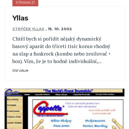
STRANA 21
Yllas
STRÝČEK YLLAS
,
15. 10. 2002
Chtěl bych si pořídit nějaký dynamický
basový aparát do třiceti tisíc korun vhodný
na slap a funkrock (kombo nebo zesilovač +
box). Vím, že je to hodně individuální,...
ČÍST DÁLE