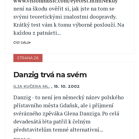
www.visionmusic.com/eyetest.htmlNěkdy
není na škodu ověřit si, jak jste na tom se
svými teoretickými znalostmi doopravdy.
Krátký test vám k tomu výborně poslouží. Na
každou z patnácti...
ČÍST DÁLE
STRANA 26
Danzig trvá na svém
ILJA KUČERA ML.
,
15. 10. 2002
Danzig - to není jen německý název polského
přístavního města Gdaňsk, ale i příjmení
svérázného zpěváka Glena Danziga. Po celá
devadesátá léta patřil k čelným
představitelům temné alternativní...