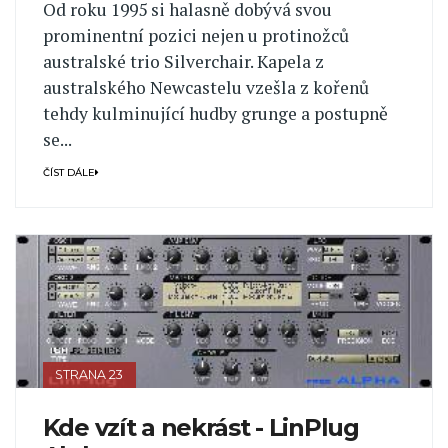
Od roku 1995 si halasně dobývá svou
prominentní pozici nejen u protinožců
australské trio Silverchair. Kapela z
australského Newcastelu vzešla z kořenů
tehdy kulminující hudby grunge a postupně
se...
ČÍST DÁLE
STRANA 23
Kde vzít a nekrást - LinPlug