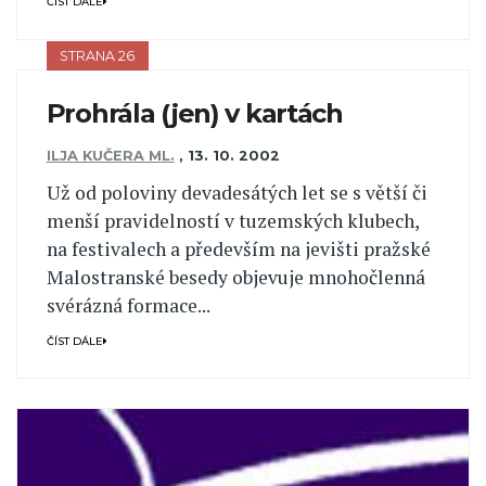
ČÍST DÁLE
STRANA 26
Prohrála (jen) v kartách
ILJA KUČERA ML.
,
13. 10. 2002
Už od poloviny devadesátých let se s větší či
menší pravidelností v tuzemských klubech,
na festivalech a především na jevišti pražské
Malostranské besedy objevuje mnohočlenná
svérázná formace...
ČÍST DÁLE