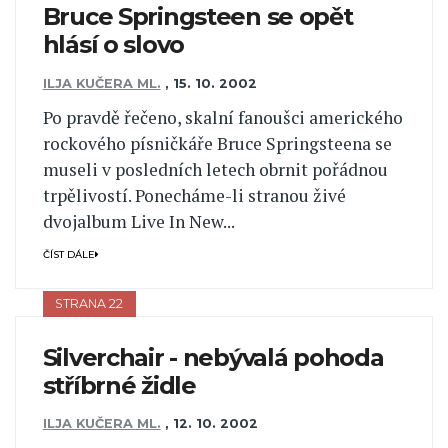
Bruce Springsteen se opět
hlásí o slovo
ILJA KUČERA ML.
,
15. 10. 2002
Po pravdě řečeno, skalní fanoušci amerického
rockového písničkáře Bruce Springsteena se
museli v posledních letech obrnit pořádnou
trpělivostí. Ponecháme-li stranou živé
dvojalbum Live In New...
ČÍST DÁLE
STRANA 22
Silverchair - nebývalá pohoda
stříbrné židle
ILJA KUČERA ML.
,
12. 10. 2002