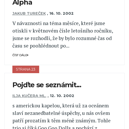
Alpha
JAKUB TUREČEK
,
16. 10. 2002
V návaznosti na téma měsíce, které jsme
otiskli v květnovém čísle letošního ročníku,
jsme se rozhodli, že by bylo rozumné čas od
času se poohlédnout po...
ČÍST DÁLE
STRANA 23
Pojďte se seznámit...
ILJA KUČERA ML.
,
12. 10. 2002
s americkou kapelou, která už za oceánem
slaví nezanedbatelné úspěchy, u nás ovšem
patří prozatím k těm méně známým. Tohle
trio si říká Goo Goo Dolls a pochází z