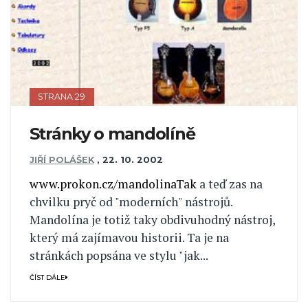
STRANA 29
Stránky o mandolíně
JIŘÍ POLÁŠEK
,
22. 10. 2002
www.prokon.cz/mandolinaTak
a teď zas na
chvilku pryč od "moderních" nástrojů.
Mandolína je totiž taky obdivuhodný nástroj,
který má zajímavou historii. Ta je na
stránkách popsána ve stylu "jak...
ČÍST DÁLE