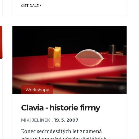
ČÍST DÁLE
Workshopy
Clavia - historie firmy
MIKI JELÍNEK
,
19. 5. 2007
Konec sedmdesátých let znamená
nástup komerční výroby digitálních