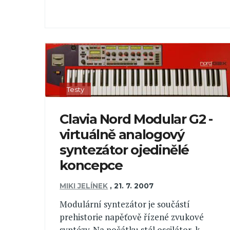
Testy
Clavia Nord Modular G2 -
virtuálně analogový
syntezátor ojedinělé
koncepce
MIKI JELÍNEK
,
21. 7. 2007
Modulární syntezátor je součástí
prehistorie napěťově řízené zvukové
syntézy. Na počátku stál oscilátor, k