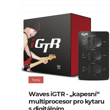
Testy
Waves iGTR - „kapesní“
multiprocesor pro kytaru
s digitálním