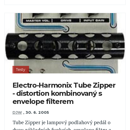
Testy
Electro-Harmonix Tube Zipper
- distortion kombinovaný s
envelope filterem
DJW
,
30. 6. 2005
Tube Zipper je lampový podlahový pedál o
dvou základních funkcích, envelope filtru a