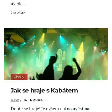
uvede...
ČÍST DÁLE
Články
Jak se hraje s Kabátem
DJW
,
18. 11. 2004
Dobře se hraje! Je ovšem nutno uvést na