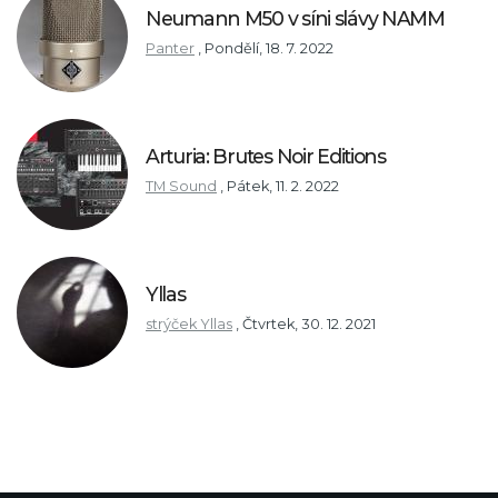
Neumann M50 v síni slávy NAMM
Panter
,
Pondělí, 18. 7. 2022
Arturia: Brutes Noir Editions
TM Sound
,
Pátek, 11. 2. 2022
Yllas
strýček Yllas
,
Čtvrtek, 30. 12. 2021