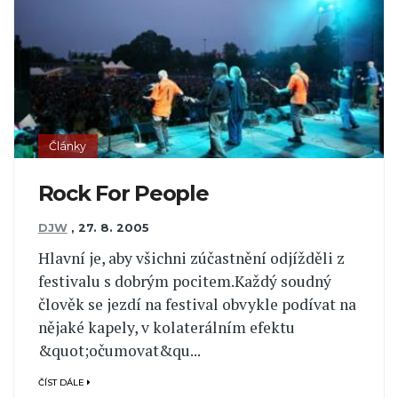
Články
Rock For People
DJW
,
27. 8. 2005
Hlavní je, aby všichni zúčastnění odjížděli z
festivalu s dobrým pocitem.Každý soudný
člověk se jezdí na festival obvykle podívat na
nějaké kapely, v kolaterálním efektu
&quot;očumovat&qu...
ČÍST DÁLE