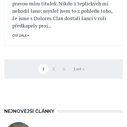
pravou míru titulek. Nikdo z teplických mi
nehodil lano; myslel jsem to z pohledu toho,
že jsme s Dolores Clan dostali šanci v roli
předkapely proj...
ČÍST DÁLE
Pagination
1
2
››
Last »
Aktuální stránka
Stránka
Následující stránka
Poslední stránka
NEJNOVĚJŠÍ ČLÁNKY