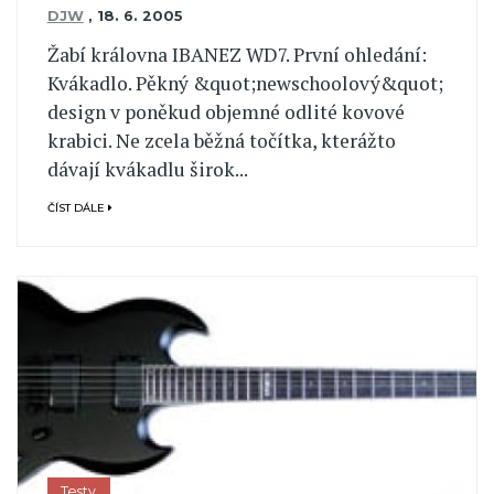
DJW
,
18. 6. 2005
Žabí královna IBANEZ WD7. První ohledání:
Kvákadlo. Pěkný &quot;newschoolový&quot;
design v poněkud objemné odlité kovové
krabici. Ne zcela běžná točítka, kterážto
dávají kvákadlu širok...
ČÍST DÁLE
Testy