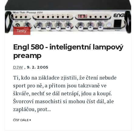
Testy
Engl 580 - inteligentní lampový
preamp
DJW
,
9. 2. 2005
Ti, kdo na základce zjistili, že čtení nebude
sport pro ně, a přitom jsou takzvaně ve
škváře, nechť se dál netrápí, jdou a koupí.
Švorcoví masochisti si mohou číst dál, ale
zapláčou, prot...
ČÍST DÁLE