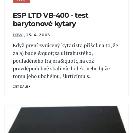
ESP LTD VB-400 - test
barytonové kytary
DJW
,
25. 4. 2005
Když první zvrácený kytarista přišel na to, že
za a) bude &quot;za ultrahustého,
podladěného frajera&quot;, na což
pravděpodobně sbalí víc holek, nebo b) že
tomu jeho ubohému, škrtícímu s...
ČÍST DÁLE