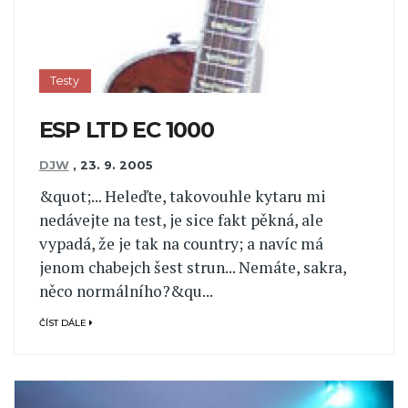
Testy
ESP LTD EC 1000
DJW
,
23. 9. 2005
&quot;... Heleďte, takovouhle kytaru mi
nedávejte na test, je sice fakt pěkná, ale
vypadá, že je tak na country; a navíc má
jenom chabejch šest strun... Nemáte, sakra,
něco normálního?&qu...
ČÍST DÁLE