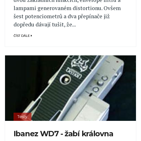
lampami generovaném distortionu. Ovšem
šest potenciometrů a dva přepínače již
dopředu dávají tušit, že...
ČÍST DÁLE
Testy
Ibanez WD7 - žabí královna