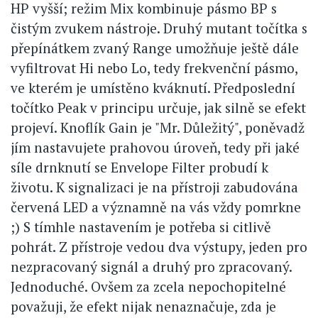
HP vyšší; režim Mix kombinuje pásmo BP s
čistým zvukem nástroje. Druhý mutant točítka s
přepínátkem zvaný Range umožňuje ještě dále
vyfiltrovat Hi nebo Lo, tedy frekvenční pásmo,
ve kterém je umístěno kváknutí. Předposlední
točítko Peak v principu určuje, jak silně se efekt
projeví. Knoflík Gain je "Mr. Důležitý", poněvadž
jím nastavujete prahovou úroveň, tedy při jaké
síle drnknutí se Envelope Filter probudí k
životu. K signalizaci je na přístroji zabudována
červená LED a významně na vás vždy pomrkne
;) S tímhle nastavením je potřeba si citlivě
pohrát. Z přístroje vedou dva výstupy, jeden pro
nezpracovaný signál a druhý pro zpracovaný.
Jednoduché. Ovšem za zcela nepochopitelné
považuji, že efekt nijak nenaznačuje, zda je