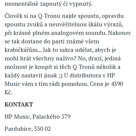
momentálně zapnutý či vypnutý.
Člověk si na Q-Tronu najde spoustu, opravdu
spoustu zvuků a neuvěřitelnou škálu výrazů,
při krásně plném analogovém soundu. Nakonec
se tak dostane do pasti známé všem
krabičkářům... Jak to sakra udělat, abych je
mohl hrát všechny naživo? No, drazí, jediná
možnost je koupit si těch Q-Tronů několik a
každý nastavit jinak ;) U distributora v HP
Music vám s tím rádi pomohou. Cena je 4390
Kč.
KONTAKT
HP Music, Palackého 579
Pardubice, 530 02