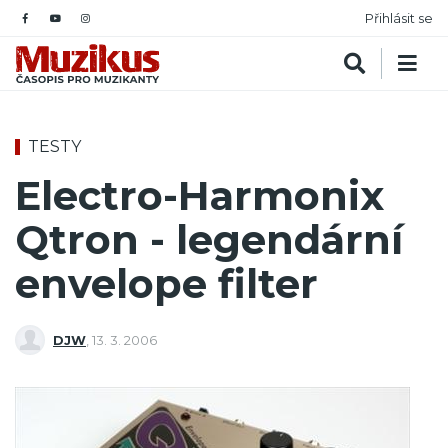
Přihlásit se
TESTY
Electro-Harmonix
Qtron - legendární
envelope filter
DJW
,
13. 3. 2006