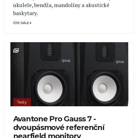
ukulele, bendža, mandolíny a akustické
baskytary.
ČÍST DÁLE
Testy
Avantone Pro Gauss 7 -
dvoupásmové referenční
nearfield monitory