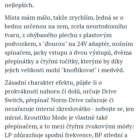
nejlepších.
Místa mám málo, takže zrychlím. Jedná se o
bednu určenou na zem, zcela neortodoxního
tvaru, z ohýbaného plechu s plastovým
podvozkem, s "ďourou" na 24V adaptér, nožním
spínačem, jacky vstupu a dvou výstupů, dvěma
přepínátky a čtyřmi točítky, kterými by díky
jejich velikosti mohl "knoflíkovat" i medvěd.
Zásadní charakter efektu, půjde-li o
prokváknutí nahoru či dolů, určuje Drive
Switch, přepínač Norm-Drive zařazuje či
nezařazuje interní zkreslovátko - nebojte se, jen
mírné. Kroutítko Mode je vlastně také
přepínačem, a to mezi čtyřmi zvukovými módy:
LP zdůrazňuje spodní frekvence, BP střední a