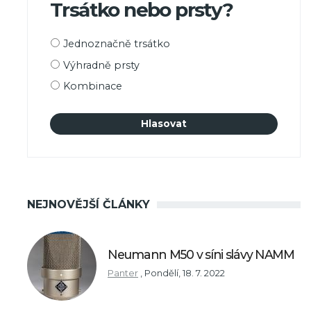
Trsátko nebo prsty?
Možnosti
Jednoznačně trsátko
výběru
Výhradně prsty
Kombinace
NEJNOVĚJŠÍ ČLÁNKY
Neumann M50 v síni slávy NAMM
Panter
,
Pondělí, 18. 7. 2022