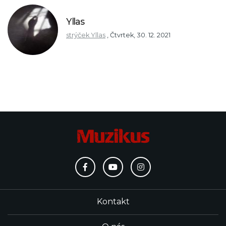
Yllas
strýček Yllas
,
Čtvrtek, 30. 12. 2021
Kontakt