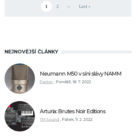
1
2
››
Last »
Aktuální stránka
Stránka
Následující stránka
Poslední stránka
NEJNOVĚJŠÍ ČLÁNKY
Neumann M50 v síni slávy NAMM
Panter
,
Pondělí, 18. 7. 2022
Arturia: Brutes Noir Editions
TM Sound
,
Pátek, 11. 2. 2022