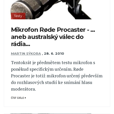
Testy
Mikrofon Røde Procaster - …
aneb australský válec do
rádia…
MARTIN SÝKORA
,
28. 6. 2010
Tentokrát je předmětem testu mikrofon s
poněkud specifickým určením. Røde
Procaster je totiž mikrofon určený především
do rozhlasových studií ke snímání hlasu
moderátora.
ČÍST DÁLE