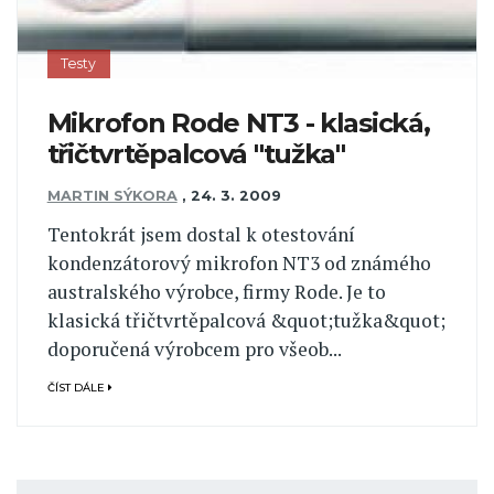
Testy
Mikrofon Rode NT3 - klasická,
třičtvrtěpalcová "tužka"
MARTIN SÝKORA
,
24. 3. 2009
Tentokrát jsem dostal k otestování
kondenzátorový mikrofon NT3 od známého
australského výrobce, firmy Rode. Je to
klasická třičtvrtěpalcová &quot;tužka&quot;
doporučená výrobcem pro všeob...
ČÍST DÁLE
Pagination