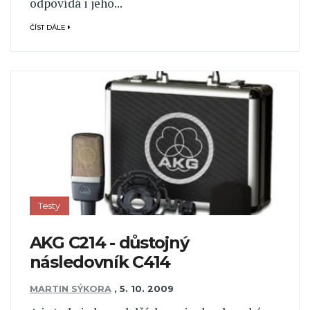
odpovídá i jeho...
ČÍST DÁLE
Testy
AKG C214 - důstojný
následovník C414
MARTIN SÝKORA
,
5. 10. 2009