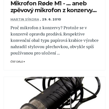
Mikrofon Røde M1 - … aneb
zpěvový mikrofon z konzervy…
MARTIN SÝKORA
,
29. 6. 2010
Proč mikrofon z konzervy? Protože se v
konzervě opravdu prodává. Respektive
konvenční obal typu papírová krabice výrobce
nahradil stylovou plechovkou, obvykle spíš
používanou pro uložení ...
ČÍST DÁLE