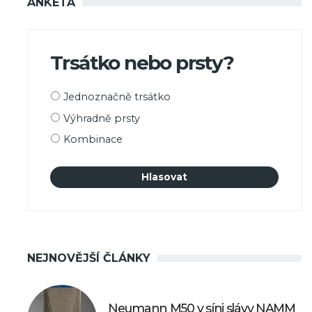
ANKETA
Trsátko nebo prsty?
Možnosti
Jednoznačně trsátko
výběru
Výhradně prsty
Kombinace
NEJNOVĚJŠÍ ČLÁNKY
Neumann M50 v síni slávy NAMM