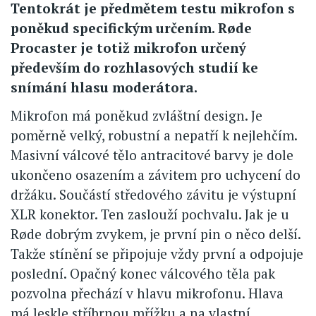
Tentokrát je předmětem testu mikrofon s
poněkud specifickým určením. Røde
Procaster je totiž mikrofon určený
především do rozhlasových studií ke
snímání hlasu moderátora.
Mikrofon má poněkud zvláštní design. Je
poměrně velký, robustní a nepatří k nejlehčím.
Masivní válcové tělo antracitové barvy je dole
ukončeno osazením a závitem pro uchycení do
držáku. Součástí středového závitu je výstupní
XLR konektor. Ten zaslouží pochvalu. Jak je u
Røde dobrým zvykem, je první pin o něco delší.
Takže stínění se připojuje vždy první a odpojuje
poslední. Opačný konec válcového těla pak
pozvolna přechází v hlavu mikrofonu. Hlava
má leskle stříbrnou mřížku a na vlastní