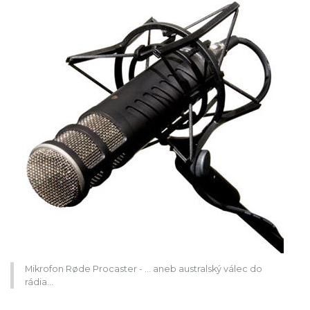
Mikrofon Røde Procaster - … aneb australský válec do
rádia…