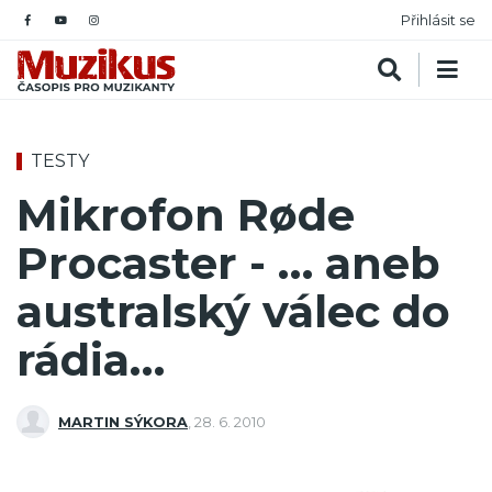
Přihlásit se
TESTY
Mikrofon Røde
Procaster - … aneb
australský válec do
rádia…
MARTIN SÝKORA
,
28. 6. 2010