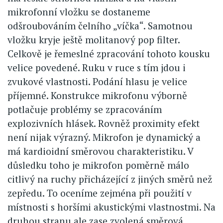
mikrofonní vložku se dostaneme
odšroubováním čelního „víčka“. Samotnou
vložku kryje ještě molitanový pop filter.
Celkově je řemeslné zpracování tohoto kousku
velice povedené. Ruku v ruce s tím jdou i
zvukové vlastnosti. Podání hlasu je velice
příjemné. Konstrukce mikrofonu výborně
potlačuje problémy se zpracováním
explozivních hlásek. Rovněž proximity efekt
není nijak výrazný. Mikrofon je dynamický a
má kardioidní směrovou charakteristiku. V
důsledku toho je mikrofon poměrně málo
citlivý na ruchy přicházející z jiných směrů než
zepředu. To oceníme zejména při použití v
místnosti s horšími akustickými vlastnostmi. Na
druhou stranu ale zase zvolená směrová