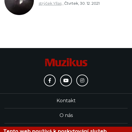
strýček Yllas
,
Čtvrtek, 30. 12. 2021
Kontakt
O nás
Redakce
Tento web používá k poskytování služeb,