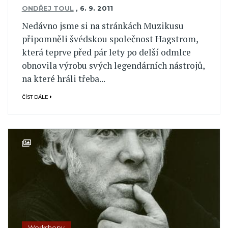
ONDŘEJ TOUL
,
6. 9. 2011
Nedávno jsme si na stránkách Muzikusu
připomněli švédskou společnost Hagstrom,
která teprve před pár lety po delší odmlce
obnovila výrobu svých legendárních nástrojů,
na které hráli třeba...
ČÍST DÁLE
Workshopy