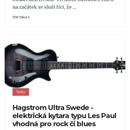
na začátek se sluší říci, že ...
ČÍST DÁLE
Testy
Hagstrom Ultra Swede -
elektrická kytara typu Les Paul
vhodná pro rock či blues