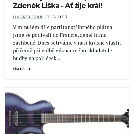
Zdeněk Liška - Ať žije král!
ONDŘEJ TOUL
,
11. 1. 2013
V minulém díle partitur stříbrného plátna
jsme se podívali do Francie, země filmu
zaslíbené. Dnes setrváme v naší krásné vlasti,
přičemž při volbě významného skladatele
hudby na poli česk...
ČÍST DÁLE