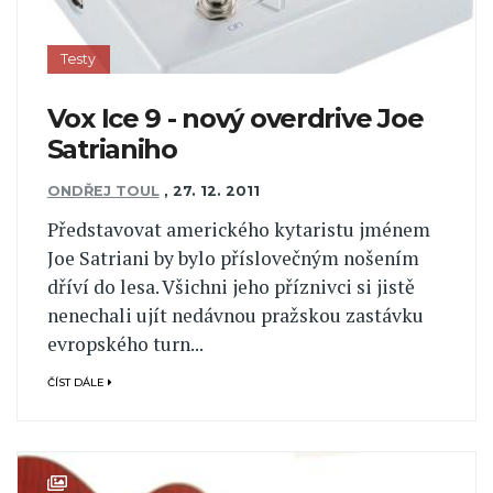
Testy
Vox Ice 9 - nový overdrive Joe
Satrianiho
ONDŘEJ TOUL
,
27. 12. 2011
Představovat amerického kytaristu jménem
Joe Satriani by bylo příslovečným nošením
dříví do lesa. Všichni jeho příznivci si jistě
nenechali ujít nedávnou pražskou zastávku
evropského turn...
ČÍST DÁLE