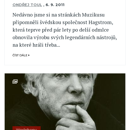
ONDŘEJ TOUL
,
6. 9. 2011
Nedávno jsme si na stránkách Muzikusu
připomněli švédskou společnost Hagstrom,
která teprve před pár lety po delší odmlce
obnovila výrobu svých legendárních nástrojů,
na které hráli třeba...
ČÍST DÁLE
Workshopy