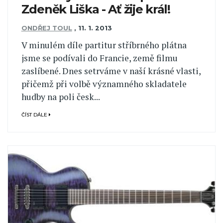
Zdeněk Liška - Ať žije král!
ONDŘEJ TOUL
,
11. 1. 2013
V minulém díle partitur stříbrného plátna
jsme se podívali do Francie, země filmu
zaslíbené. Dnes setrváme v naší krásné vlasti,
přičemž při volbě významného skladatele
hudby na poli česk...
ČÍST DÁLE