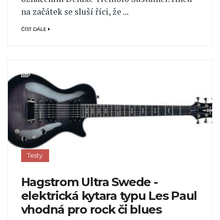
na začátek se sluší říci, že ...
ČÍST DÁLE
Testy
Hagstrom Ultra Swede -
elektrická kytara typu Les Paul
vhodná pro rock či blues