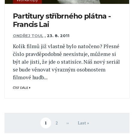
Partitury stříbrného plátna -
Francis Lai
ONDŘEJ TOUL
,
23. 8. 2011
Kolik filmů již vlastně bylo natočeno? Přesné
číslo pravděpodobně neexistuje, můžeme si
být ale jisti, že jde o statisíce. Náš nový seriál
se bude věnovat výrazným osobnostem
filmové hudb...
ČÍST DÁLE
Pagination
1
2
››
Last »
Aktuální stránka
Stránka
Následující stránka
Poslední stránka