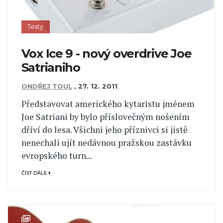
Testy
Vox Ice 9 - nový overdrive Joe
Satrianiho
ONDŘEJ TOUL
,
27. 12. 2011
Představovat amerického kytaristu jménem
Joe Satriani by bylo příslovečným nošením
dříví do lesa. Všichni jeho příznivci si jistě
nenechali ujít nedávnou pražskou zastávku
evropského turn...
ČÍST DÁLE