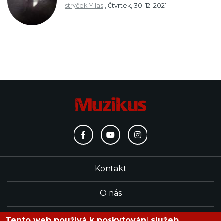
strýček Yllas
,
Čtvrtek, 30. 12. 2021
Kontakt
O nás
Redakce
Tento web používá k poskytování služeb,