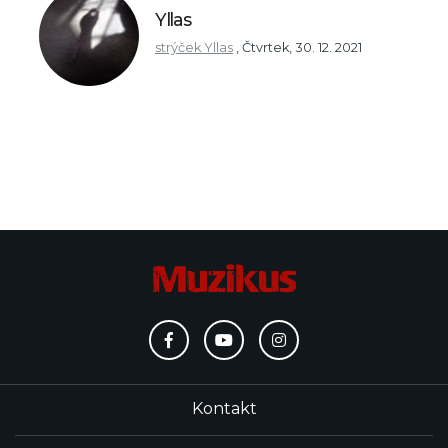
Yllas
strýček Yllas
,
Čtvrtek, 30. 12. 2021
Kontakt