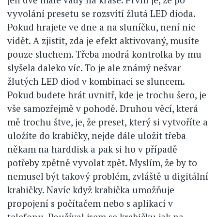
vyvolání presetu se rozsvítí žlutá LED dioda.
Pokud hrajete ve dne a na sluníčku, není nic
vidět. A zjistit, zda je efekt aktivovaný, musíte
pouze sluchem. Třeba modrá kontrolka by mu
slyšela daleko víc. To je ale známý nešvar
žlutých LED diod v kombinaci se sluncem.
Pokud budete hrát uvnitř, kde je trochu šero, je
vše samozřejmě v pohodě. Druhou věcí, která
mě trochu štve, je, že preset, který si vytvoříte a
uložíte do krabičky, nejde dále uložit třeba
někam na harddisk a pak si ho v případě
potřeby zpětně vyvolat zpět. Myslím, že by to
nemusel být takový problém, zvláště u digitální
krabičky. Navíc když krabička umožňuje
propojení s počítačem nebo s aplikací v
telefonu. Používal jsem se krabičku jak na