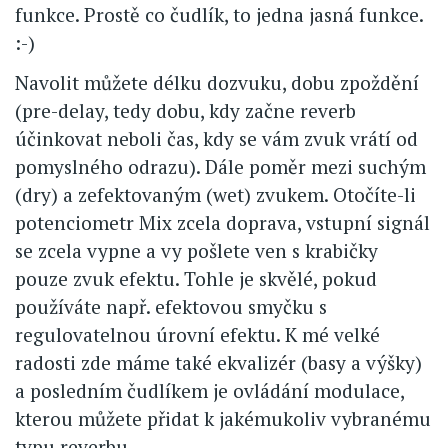
funkce. Prostě co čudlík, to jedna jasná funkce.
:-)
Navolit můžete délku dozvuku, dobu zpoždění
(pre-delay, tedy dobu, kdy začne reverb
účinkovat neboli čas, kdy se vám zvuk vrátí od
pomyslného odrazu). Dále poměr mezi suchým
(dry) a zefektovaným (wet) zvukem. Otočíte-li
potenciometr Mix zcela doprava, vstupní signál
se zcela vypne a vy pošlete ven s krabičky
pouze zvuk efektu. Tohle je skvělé, pokud
používáte např. efektovou smyčku s
regulovatelnou úrovní efektu. K mé velké
radosti zde máme také ekvalizér (basy a výšky)
a posledním čudlíkem je ovládání modulace,
kterou můžete přidat k jakémukoliv vybranému
typu reverbu.