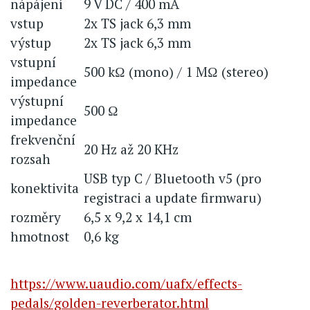
nápájení
9 V DC / 400 mA
vstup
2x TS jack 6,3 mm
výstup
2x TS jack 6,3 mm
vstupní
500 kΩ (mono) / 1 MΩ (stereo)
impedance
výstupní
500 Ω
impedance
frekvenční
20 Hz až 20 KHz
rozsah
USB typ C / Bluetooth v5 (pro
konektivita
registraci a update firmwaru)
rozměry
6,5 x 9,2 x 14,1 cm
hmotnost
0,6 kg
https://www.uaudio.com/uafx/effects-
pedals/golden-reverberator.html