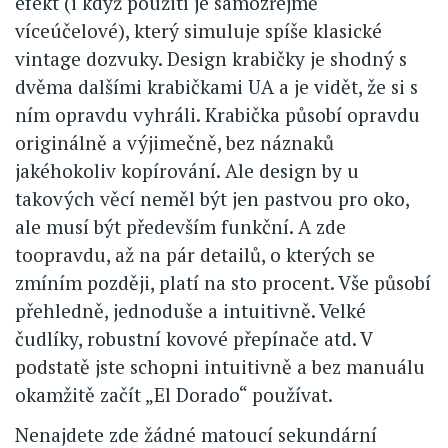
efekt (i když použití je samozřejmě
víceúčelové), který simuluje spíše klasické
vintage dozvuky. Design krabičky je shodný s
dvěma dalšími krabičkami UA a je vidět, že si s
ním opravdu vyhráli. Krabička působí opravdu
originálně a výjimečně, bez náznaků
jakéhokoliv kopírování. Ale design by u
takových věcí neměl být jen pastvou pro oko,
ale musí být především funkční. A zde
toopravdu, až na pár detailů, o kterých se
zmíním později, platí na sto procent. Vše působí
přehledně, jednoduše a intuitivně. Velké
čudlíky, robustní kovové přepínače atd. V
podstatě jste schopni intuitivně a bez manuálu
okamžitě začít „El Dorado“ používat.
Nenajdete zde žádné matoucí sekundární