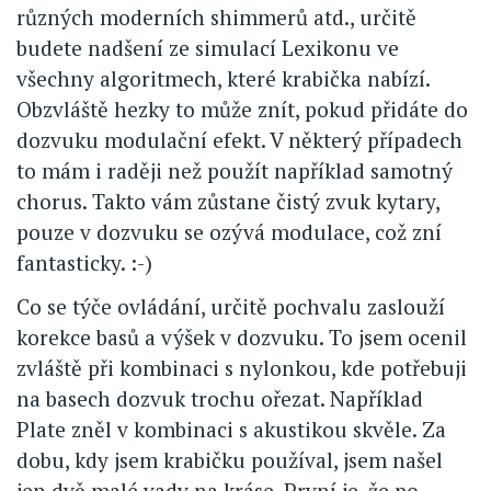
různých moderních shimmerů atd., určitě
budete nadšení ze simulací Lexikonu ve
všechny algoritmech, které krabička nabízí.
Obzvláště hezky to může znít, pokud přidáte do
dozvuku modulační efekt. V některý případech
to mám i raději než použít například samotný
chorus. Takto vám zůstane čistý zvuk kytary,
pouze v dozvuku se ozývá modulace, což zní
fantasticky. :-)
Co se týče ovládání, určitě pochvalu zaslouží
korekce basů a výšek v dozvuku. To jsem ocenil
zvláště při kombinaci s nylonkou, kde potřebuji
na basech dozvuk trochu ořezat. Například
Plate zněl v kombinaci s akustikou skvěle. Za
dobu, kdy jsem krabičku používal, jsem našel
jen dvě malé vady na kráse. První je, že po