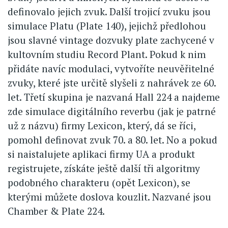
definovalo jejich zvuk. Další trojicí zvuku jsou
simulace Platu (Plate 140), jejichž předlohou
jsou slavné vintage dozvuky plate zachycené v
kultovním studiu Record Plant. Pokud k nim
přidáte navíc modulaci, vytvoříte neuvěřitelné
zvuky, které jste určitě slyšeli z nahrávek ze 60.
let. Třetí skupina je nazvaná Hall 224 a najdeme
zde simulace digitálního reverbu (jak je patrné
už z názvu) firmy Lexicon, který, dá se říci,
pomohl definovat zvuk 70. a 80. let. No a pokud
si naistalujete aplikaci firmy UA a produkt
registrujete, získáte ještě další tři algoritmy
podobného charakteru (opět Lexicon), se
kterými můžete doslova kouzlit. Nazvané jsou
Chamber & Plate 224.