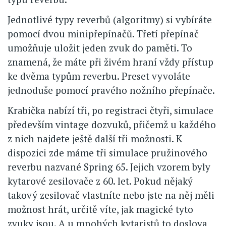
Jednotlivé typy reverbů (algoritmy) si vybíráte
pomocí dvou minipřepínačů. Třetí přepínač
umožňuje uložit jeden zvuk do paměti. To
znamená, že máte při živém hraní vždy přístup
ke dvěma typům reverbu. Preset vyvoláte
jednoduše pomocí pravého nožního přepínače.
Krabička nabízí tři, po registraci čtyři, simulace
především vintage dozvuků, přičemž u každého
z nich najdete ještě další tři možnosti. K
dispozici zde máme tři simulace pružinového
reverbu nazvané Spring 65. Jejich vzorem byly
kytarové zesilovače z 60. let. Pokud nějaký
takový zesilovač vlastníte nebo jste na něj měli
možnost hrát, určitě víte, jak magické tyto
zvuky jsou. A u mnohých kytaristů to doslova