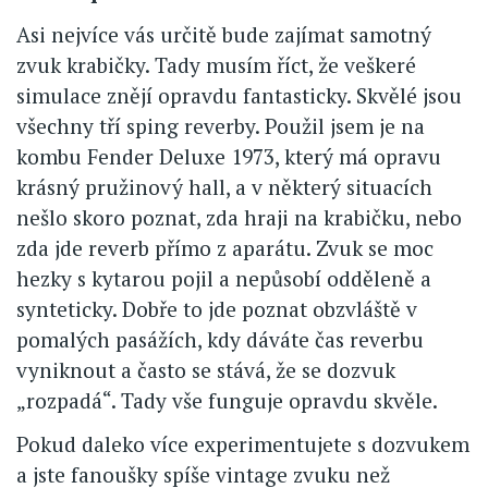
Asi nejvíce vás určitě bude zajímat samotný
zvuk krabičky. Tady musím říct, že veškeré
simulace znějí opravdu fantasticky. Skvělé jsou
všechny tří sping reverby. Použil jsem je na
kombu Fender Deluxe 1973, který má opravu
krásný pružinový hall, a v některý situacích
nešlo skoro poznat, zda hraji na krabičku, nebo
zda jde reverb přímo z aparátu. Zvuk se moc
hezky s kytarou pojil a nepůsobí odděleně a
synteticky. Dobře to jde poznat obzvláště v
pomalých pasážích, kdy dáváte čas reverbu
vyniknout a často se stává, že se dozvuk
„rozpadá“. Tady vše funguje opravdu skvěle.
Pokud daleko více experimentujete s dozvukem
a jste fanoušky spíše vintage zvuku než