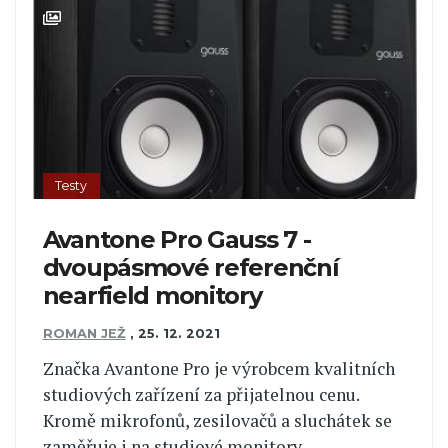
Testy
Avantone Pro Gauss 7 -
dvoupásmové referenční
nearfield monitory
ROMAN JEŽ
,
25. 12. 2021
Značka Avantone Pro je výrobcem kvalitních
studiových zařízení za přijatelnou cenu.
Kromě mikrofonů, zesilovačů a sluchátek se
zaměřuje i na studiové monitory.