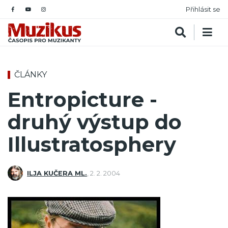
Přihlásit se
ČLÁNKY
Entropicture -
druhý výstup do
Illustratosphery
ILJA KUČERA ML.
,
2. 2. 2004