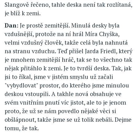
Slangově řečeno, tahle deska není tak rozlítaná,
je blíž k zemi.
Dan:
Je prostě zemitější. Minulá desky byla
vzdušnější, protože na ní hrál Míra Chyška,
velmi vzdušný člověk, takže celá byla nahnutá
na stranu vzduchu. Teď přišel Jarda Friedl, který
je mnohem zemitější hráč, tak se to všechno tak
nějak přitáhlo k zemi. Je to tvrdší deska. Tak, jak
jsi to říkal, jsme v jistém smyslu už začali
"vybydlovat" prostor, do kterého jsme minulou
deskou vstoupili. A takhle nová obsahuje ve
svém vnitřním pnutí víc jistot, ale to je jenom
proto, že už se nám povedlo nějaké věci si
obšlápnout, takže jsme se už tolik nebáli. Dejme
tomu, že tak.