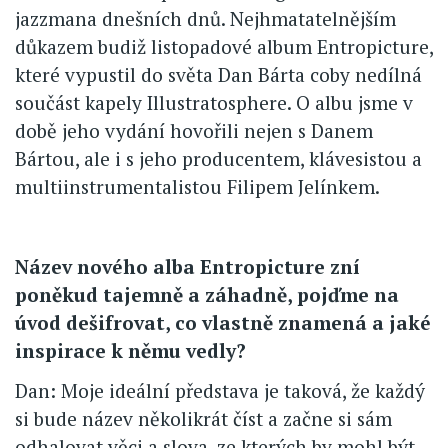
jazzmana dnešních dnů. Nejhmatatelnějším
důkazem budiž listopadové album Entropicture,
které vypustil do světa Dan Bárta coby nedílná
součást kapely Illustratosphere. O albu jsme v
době jeho vydání hovořili nejen s Danem
Bártou, ale i s jeho producentem, klávesistou a
multiinstrumentalistou Filipem Jelínkem.
Název nového alba Entropicture zní
poněkud tajemně a záhadně, pojďme na
úvod dešifrovat, co vlastně znamená a jaké
inspirace k němu vedly?
Dan: Moje ideální představa je taková, že každý
si bude název několikrát číst a začne si sám
odhalovat věci a slova, ze kterých by mohl být