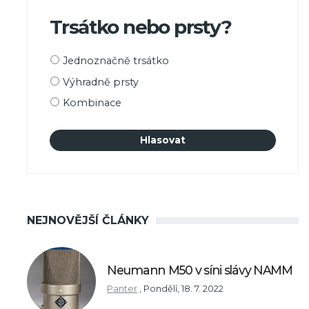
Trsátko nebo prsty?
Možnosti
Jednoznačně trsátko
výběru
Výhradně prsty
Kombinace
NEJNOVĚJŠÍ ČLÁNKY
Neumann M50 v síni slávy NAMM
Panter
,
Pondělí, 18. 7. 2022