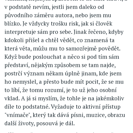
v podstatě nevím, jestli jsem daleko od
původního záměru autora, nebo jsem mu
blízko. Je vždycky trošku risk, jak si člověk
interpretuje sám pro sebe. Jinak řečeno, kdyby
kdokoli přišel a chtěl vědět, co znamená ta
která věta, můžu mu to samozřejmě povědět.
Když bude poslouchat a něco si pod tím sám
představí, nějakým způsobem se tam najde,
postrčí význam někam úplně jinam, kde jsem
ho nemyslel, a přesto bude mít pocit, že se mu
to líbí, že tomu rozumí, je to už jeho osobní
vklad. A já si myslím, že tohle je na jakémkoliv
díle to podstatné. Vyžaduje to aktivní přístup
"vnímače", který tak dává písni, muzice, obrazu
další životy, posouvá je dál.