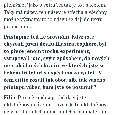
přemýšlet "jako o větru". A tak je to i s textem.
Taky má název, ten název je střecha a všechny
možné významy toho názvu se dají do textu
promítnout.
Přistupme teď ke srovnání. Když jste
chystali první desku Illustratosphere, byl
to přece jenom trochu experiment,
vstupovali jste, svým způsobem, do nových
neprobádaných krajin, ve kterých jste se
během tří let už s úspěchem zabydleli. V
čem cítíte rozdíl jak obou alb, tak vašeho
přístupu vůbec, kam jste se posunuli?
Filip:
Pro mě změna proběhla v jisté
uklidněnosti nás samotných. Je to uklidněnost
už v přístupu k danému hudebnímu materiálu.