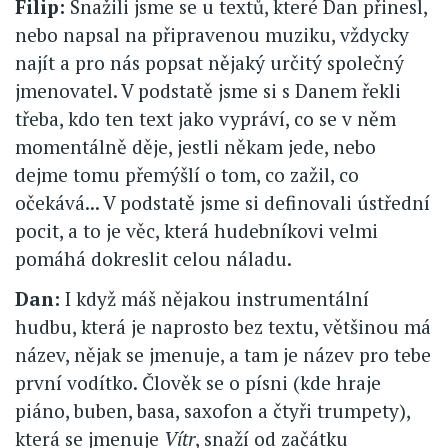
Filip:
Snažili jsme se u textů, které Dan přinesl,
nebo napsal na připravenou muziku, vždycky
najít a pro nás popsat nějaký určitý společný
jmenovatel. V podstatě jsme si s Danem řekli
třeba, kdo ten text jako vypráví, co se v něm
momentálně děje, jestli někam jede, nebo
dejme tomu přemýšlí o tom, co zažil, co
očekává... V podstatě jsme si definovali ústřední
pocit, a to je věc, která hudebníkovi velmi
pomáhá dokreslit celou náladu.
Dan:
I když máš nějakou instrumentální
hudbu, která je naprosto bez textu, většinou má
název, nějak se jmenuje, a tam je název pro tebe
první vodítko. Člověk se o písni (kde hraje
piáno, buben, basa, saxofon a čtyři trumpety),
která se jmenuje
Vítr
, snaží od začátku