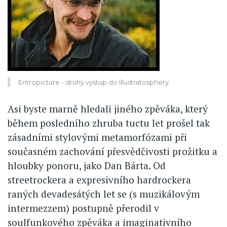
Entropicture - druhý výstup do Illustratosphery
Asi byste marně hledali jiného zpěváka, který
během posledního zhruba tuctu let prošel tak
zásadními stylovými metamorfózami při
současném zachování přesvědčivosti prožitku a
hloubky ponoru, jako Dan Bárta. Od
streetrockera a expresivního hardrockera
raných devadesátých let se (s muzikálovým
intermezzem) postupně přerodil v
soulfunkového zpěváka a imaginativního