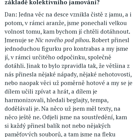
základě kolektivního jamování?
Dan: Jedna věc na desce vznikla čistě z jamu, a i
potom, v rámci aranže, jsme ponechali velkou
volnost tomu, kam bychom jí chtěli dotáhnout.
Jmenuje se
Nic nového pod pihou
. Robert přinesl
jednoduchou figurku pro kontrabas a my jsme
jí, v rámci určitého odpočinku, společně
dotáhli. Jinak to bylo zpravidla tak, že většina z
nás přinesla nějaké nápady, nějaké nehotovosti,
nebo naopak věci už poměrně hotové a my se je
dílem učili zpívat a hrát, a dílem je
harmonizovali, hledali beglajty, tempa,
dodělávali je. Na něco už jsem měl texty, na
něco ještě ne. Odjeli jsme na soustředění, kam
si každý přinesl balík not nebo nějakých
paměťových souborů, a tam jsme na fleku