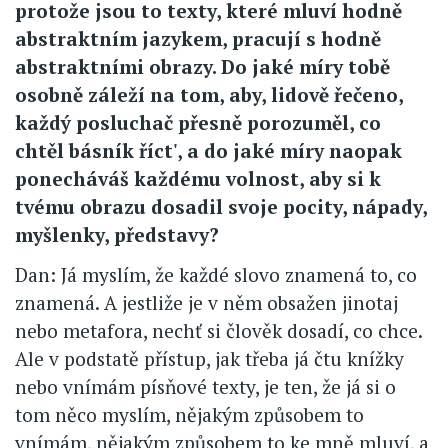
protože jsou to texty, které mluví hodně
abstraktním jazykem, pracují s hodně
abstraktními obrazy. Do jaké míry tobě
osobně záleží na tom, aby, lidově řečeno,
každý posluchač přesně porozuměl, co
chtěl básník říct', a do jaké míry naopak
ponecháváš každému volnost, aby si k
tvému obrazu dosadil svoje pocity, nápady,
myšlenky, představy?
Dan: Já myslím, že každé slovo znamená to, co
znamená. A jestliže je v něm obsažen jinotaj
nebo metafora, nechť si člověk dosadí, co chce.
Ale v podstatě přístup, jak třeba já čtu knížky
nebo vnímám písňové texty, je ten, že já si o
tom něco myslím, nějakým způsobem to
vnímám, nějakým způsobem to ke mně mluví, a