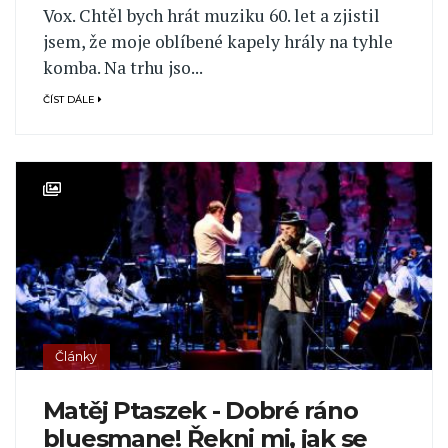
Vox. Chtěl bych hrát muziku 60. let a zjistil
jsem, že moje oblíbené kapely hrály na tyhle
komba. Na trhu jso...
ČÍST DÁLE
Články
Matěj Ptaszek - Dobré ráno
bluesmane! Řekni mi, jak se