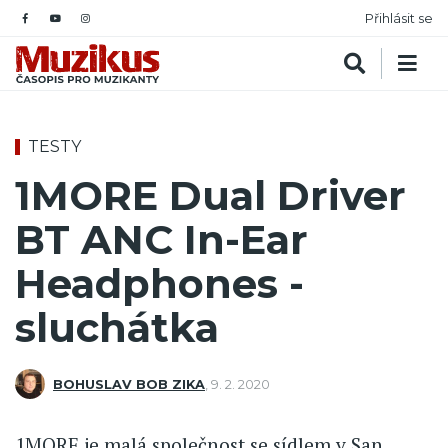
Přihlásit se
TESTY
1MORE Dual Driver
BT ANC In-Ear
Headphones -
sluchátka
BOHUSLAV BOB ZIKA
,
9. 2. 2020
1MORE je malá společnost se sídlem v San