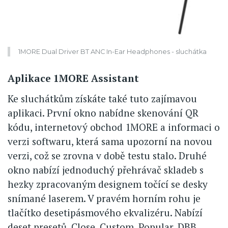
1MORE Dual Driver BT ANC In-Ear Headphones - sluchátka
Aplikace 1MORE Assistant
Ke sluchátkům získáte také tuto zajímavou
aplikaci. První okno nabídne skenování QR
kódu, internetový obchod 1MORE a informaci o
verzi softwaru, která sama upozorní na novou
verzi, což se zrovna v době testu stalo. Druhé
okno nabízí jednoduchý přehrávač skladeb s
hezky zpracovaným designem točící se desky
snímané laserem. V pravém horním rohu je
tlačítko desetipásmového ekvalizéru. Nabízí
deset presetů. Close, Custom, Popular, DBB,