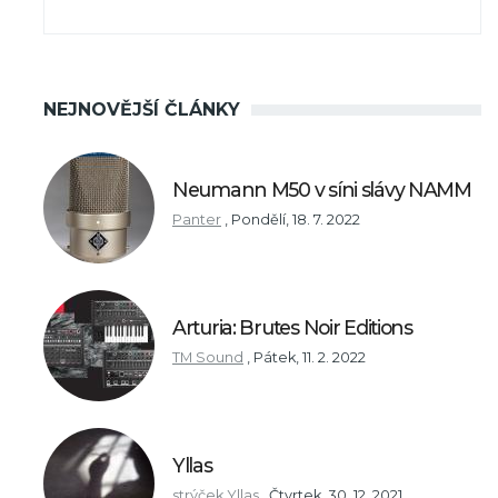
NEJNOVĚJŠÍ ČLÁNKY
Neumann M50 v síni slávy NAMM
Panter
,
Pondělí, 18. 7. 2022
Arturia: Brutes Noir Editions
TM Sound
,
Pátek, 11. 2. 2022
Yllas
strýček Yllas
,
Čtvrtek, 30. 12. 2021