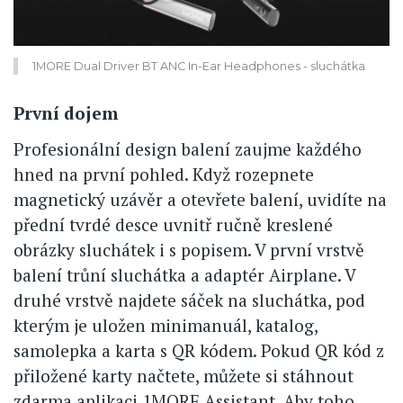
1MORE Dual Driver BT ANC In-Ear Headphones - sluchátka
První dojem
Profesionální design balení zaujme každého
hned na první pohled. Když rozepnete
magnetický uzávěr a otevřete balení, uvidíte na
přední tvrdé desce uvnitř ručně kreslené
obrázky sluchátek i s popisem. V první vrstvě
balení trůní sluchátka a adaptér Airplane. V
druhé vrstvě najdete sáček na sluchátka, pod
kterým je uložen minimanuál, katalog,
samolepka a karta s QR kódem. Pokud QR kód z
přiložené karty načtete, můžete si stáhnout
zdarma aplikaci 1MORE Assistant. Aby toho