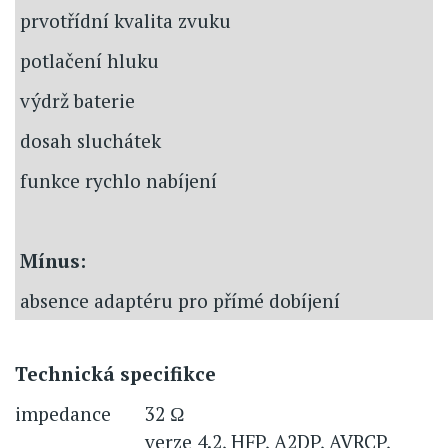
prvotřídní kvalita zvuku
potlačení hluku
výdrž baterie
dosah sluchátek
funkce rychlo nabíjení
Mínus:
absence adaptéru pro přímé dobíjení
Technická specifikce
impedance
32 Ω
verze 4.2, HFP, A2DP, AVRCP,