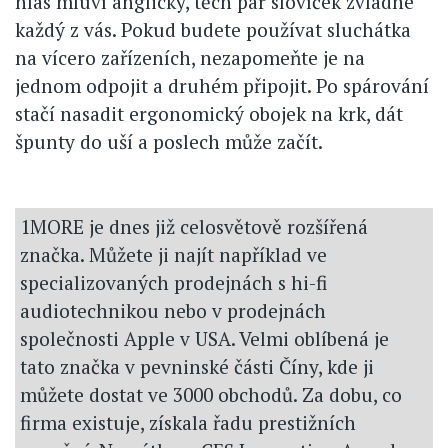
hlas mluví anglicky, těch pár slovíček zvládne
každý z vás. Pokud budete používat sluchátka
na vícero zařízeních, nezapomeňte je na
jednom odpojit a druhém připojit. Po spárování
stačí nasadit ergonomický obojek na krk, dát
špunty do uší a poslech může začít.
1MORE je dnes již celosvětově rozšířená
značka. Můžete ji najít například ve
specializovaných prodejnách s hi-fi
audiotechnikou nebo v prodejnách
společnosti Apple v USA. Velmi oblíbená je
tato značka v pevninské části Číny, kde ji
můžete dostat ve 3000 obchodů. Za dobu, co
firma existuje, získala řadu prestižních