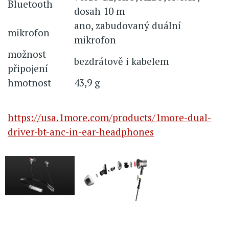
Bluetooth
dosah 10 m
ano, zabudovaný duální
mikrofon
mikrofon
možnost
bezdrátově i kabelem
připojení
hmotnost
43,9 g
https://usa.1more.com/products/1more-dual-
driver-bt-anc-in-ear-headphones