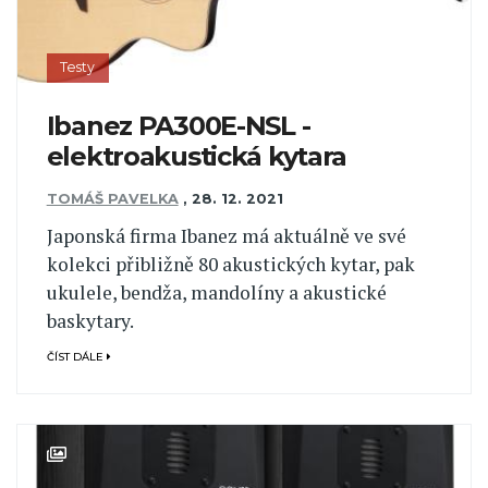
Testy
Ibanez PA300E-NSL -
elektroakustická kytara
TOMÁŠ PAVELKA
,
28. 12. 2021
Japonská firma Ibanez má aktuálně ve své
kolekci přibližně 80 akustických kytar, pak
ukulele, bendža, mandolíny a akustické
baskytary.
ČÍST DÁLE