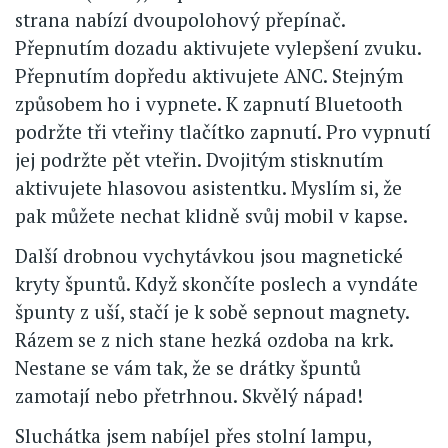
strana nabízí dvoupolohový přepínač.
Přepnutím dozadu aktivujete vylepšení zvuku.
Přepnutím dopředu aktivujete ANC. Stejným
způsobem ho i vypnete. K zapnutí Bluetooth
podržte tři vteřiny tlačítko zapnutí. Pro vypnutí
jej podržte pět vteřin. Dvojitým stisknutím
aktivujete hlasovou asistentku. Myslím si, že
pak můžete nechat klidně svůj mobil v kapse.
Další drobnou vychytávkou jsou magnetické
kryty špuntů. Když skončíte poslech a vyndáte
špunty z uší, stačí je k sobě sepnout magnety.
Rázem se z nich stane hezká ozdoba na krk.
Nestane se vám tak, že se drátky špuntů
zamotají nebo přetrhnou. Skvělý nápad!
Sluchátka jsem nabíjel přes stolní lampu,