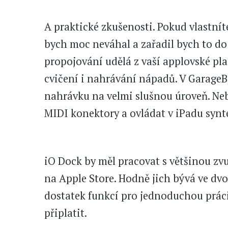
A praktické zkušenosti. Pokud vlastnít
bych moc neváhal a zařadil bych to do
propojování udělá z vaší applovské pl
cvičení i nahrávání nápadů. V Garage
nahrávku na velmi slušnou úroveň. Neb
MIDI konektory a ovládat v iPadu synte
iO Dock by měl pracovat s většinou zv
na Apple Store. Hodně jich bývá ve dv
dostatek funkcí pro jednoduchou práci.
připlatit.