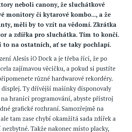
ktory neboli canony, že sluchátkové
é monitory či kytarové kombo..., a že
nty, měli by to vzít na vědomí. Zkrátka
or a zdířka pro sluchátka. Tím to končí.
 to na ostatních, ať se taky pochlapí.
ení Alesis iO Dock a je třeba říci, že po
cela zajímavou věcičku, a pokud si pustíte
připomenete různé hardwarové rekordéry.
e displej. Ty dřívější mašinky disponovaly
i na hranici programování, abyste přístroj
edné grafické rozhraní. Samozřejmě na
 ale tam zase chybí okamžitá sada zdířek a
tí nezbytné. Takže nakonec místo placky,