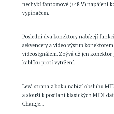
nechybí fantomové (+48 V) napájení 
vypínačem.
Poslední dva konektory nabízejí funkc
sekvencery a video výstup konektore
videosignálem. Zbývá už jen konektor 
kablíku proti vytržení.
Levá strana z boku nabízí obsluhu MIDI
a slouží k posílaní klasických MIDI da
Change...