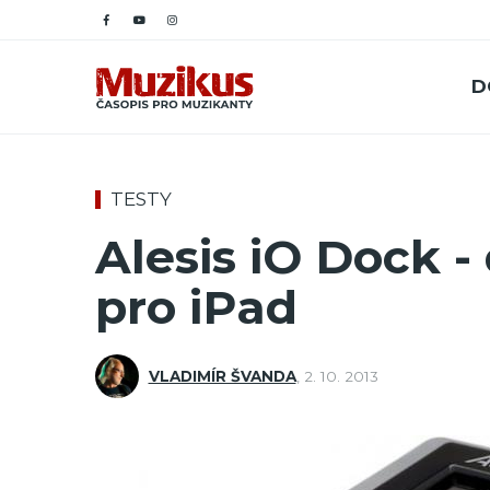
D
TESTY
Alesis iO Dock -
pro iPad
VLADIMÍR ŠVANDA
,
2. 10. 2013