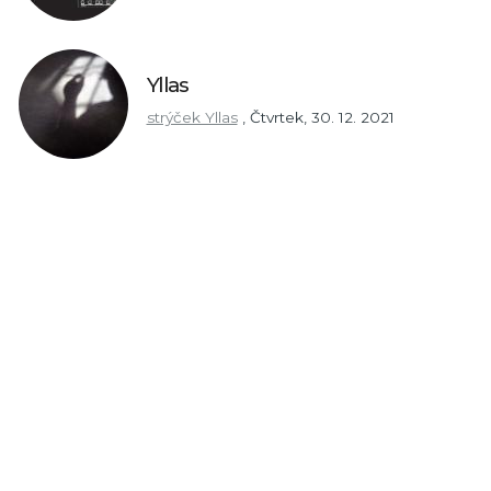
Yllas
strýček Yllas
,
Čtvrtek, 30. 12. 2021