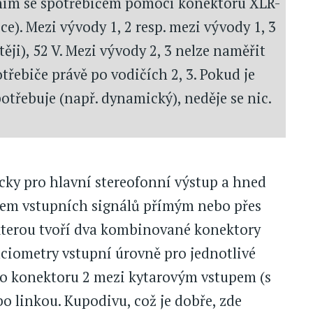
ním se spotřebičem pomocí konektoru XLR-
e). Mezi vývody 1, 2 resp. mezi vývody 1, 3
těji), 52 V. Mezi vývody 2, 3 nelze naměřit
třebiče právě po vodičích 2, 3. Pokud je
otřebuje (např. dynamický), neděje se nic.
cky pro hlavní stereofonní výstup a hned
chem vstupních signálů přímým nebo přes
, kterou tvoří dva kombinované konektory
ciometry vstupní úrovně pro jednotlivé
ho konektoru 2 mezi kytarovým vstupem (s
 linkou. Kupodivu, což je dobře, zde