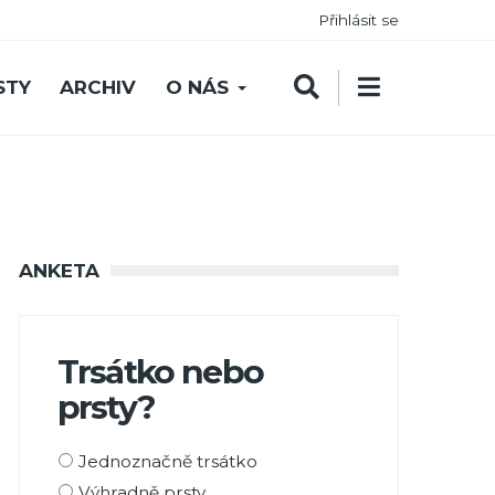
Přihlásit se
STY
ARCHIV
O NÁS
ANKETA
Trsátko nebo
prsty?
Možnosti
Jednoznačně trsátko
výběru
Výhradně prsty