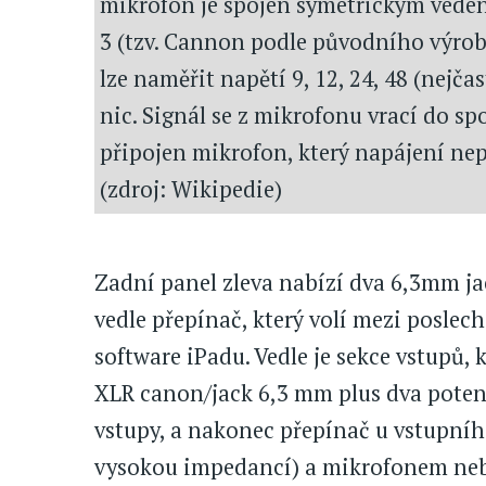
mikrofon je spojen symetrickým vede
3 (tzv. Cannon podle původního výrobc
lze naměřit napětí 9, 12, 24, 48 (nejčas
nic. Signál se z mikrofonu vrací do spo
připojen mikrofon, který napájení nep
(zdroj: Wikipedie)
Zadní panel zleva nabízí dva 6,3mm ja
vedle přepínač, který volí mezi posle
software iPadu. Vedle je sekce vstupů
XLR canon/jack 6,3 mm plus dva poten
vstupy, a nakonec přepínač u vstupní
vysokou impedancí) a mikrofonem nebo