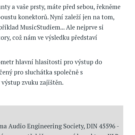
nty a vaše prsty, máte před sebou, řekněme
poustu konektorů. Nyní zaleží jen na tom,
příklad MusicStudiem... Ale nejprve si
ory, což nám ve výsledku představí
etr hlavní hlasitosti pro výstup do
čený pro sluchátka společně s
výstup zvuku zajištěn.
a Audio Engineering Society, DIN 45596 -