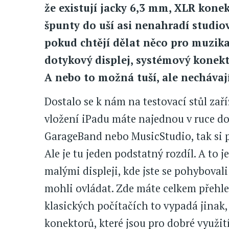
že existují jacky 6,3 mm, XLR kone
špunty do uší asi nenahradí studiov
pokud chtějí dělat něco pro muzika
dotykový displej, systémový konekt
A nebo to možná tuší, ale nechávají
Dostalo se k nám na testovací stůl zaříz
vložení iPadu máte najednou v ruce do
GarageBand nebo MusicStudio, tak si 
Ale je tu jeden podstatný rozdíl. A to j
malými displeji, kde jste se pohyboval
mohli ovládat. Zde máte celkem přehl
klasických počítačích to vypadá jinak,
konektorů, které jsou pro dobré využi