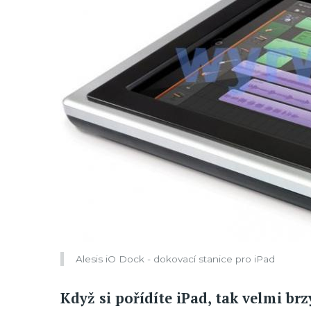
Alesis iO Dock - dokovací stanice pro iPad
Když si pořídíte iPad, tak velmi brz