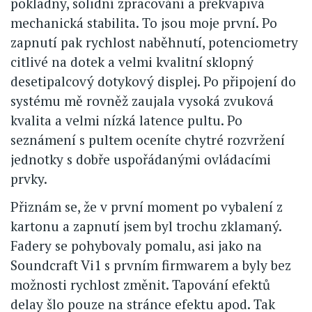
pokladny, solidní zpracování a překvapivá
mechanická stabilita. To jsou moje první. Po
zapnutí pak rychlost naběhnutí, potenciometry
citlivé na dotek a velmi kvalitní sklopný
desetipalcový dotykový displej. Po připojení do
systému mě rovněž zaujala vysoká zvuková
kvalita a velmi nízká latence pultu. Po
seznámení s pultem oceníte chytré rozvržení
jednotky s dobře uspořádanými ovládacími
prvky.
Přiznám se, že v první moment po vybalení z
kartonu a zapnutí jsem byl trochu zklamaný.
Fadery se pohybovaly pomalu, asi jako na
Soundcraft Vi1 s prvním firmwarem a byly bez
možnosti rychlost změnit. Tapování efektů
delay šlo pouze na stránce efektu apod. Tak