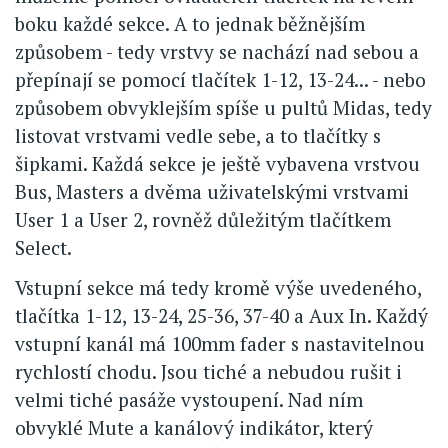
boku každé sekce. A to jednak běžnějším
způsobem - tedy vrstvy se nachází nad sebou a
přepínají se pomocí tlačítek 1-12, 13-24... - nebo
způsobem obvyklejším spíše u pultů Midas, tedy
listovat vrstvami vedle sebe, a to tlačítky s
šipkami. Každá sekce je ještě vybavena vrstvou
Bus, Masters a dvěma uživatelskými vrstvami
User 1 a User 2, rovněž důležitým tlačítkem
Select.
Vstupní sekce má tedy kromě výše uvedeného,
tlačítka 1-12, 13-24, 25-36, 37-40 a Aux In. Každý
vstupní kanál má 100mm fader s nastavitelnou
rychlostí chodu. Jsou tiché a nebudou rušit i
velmi tiché pasáže vystoupení. Nad ním
obvyklé Mute a kanálový indikátor, který