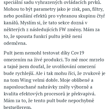
speciální sadu vyhrazených ovládacích prvků.
Mohou to být parametry jako je zisk, pan, filtry,
nebo posílání efektů pro vybranou skupinu čtyř
kanálů. Myslím si, že tato sekce dozná v
některých z následujících FW změny. Mám za
to, že spousta funkcí pultu ještě není
odemčena.
Pult jsem nemohl testovat díky Cov19
omezením na živé produkci. To mě moc mrzelo
a tajně jsem doufal, že uvolňování omezení
bude rychlejší. Ale i tak mohu říci, že zvukově je
na tom Wing velmi dobře. Moje oblíbené a
naposlouchané nahrávky zněly výborně a
kvalita efektových procesorů je překvapivá.
Mám za to, že tento pult bude nepochybně
bestsellerem.