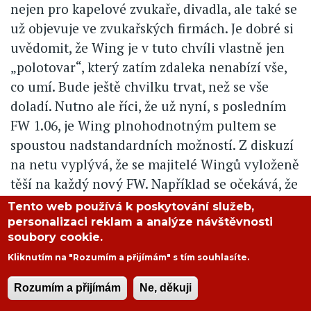
nejen pro kapelové zvukaře, divadla, ale také se
už objevuje ve zvukařských firmách. Je dobré si
uvědomit, že Wing je v tuto chvíli vlastně jen
„polotovar“, který zatím zdaleka nenabízí vše,
co umí. Bude ještě chvilku trvat, než se vše
doladí. Nutno ale říci, že už nyní, s posledním
FW 1.06, je Wing plnohodnotným pultem se
spoustou nadstandardních možností. Z diskuzí
na netu vyplývá, že se majitelé Wingů vyloženě
těší na každý nový FW. Například se očekává, že
s dalším firmwarem přijde DAW Control, kdy
Tento web používá k poskytování služeb,
všechny fadery budeme moci ovládat přes HUI
personalizaci reklam a analýze návštěvnosti
soubory cookie.
a Mackie Control DAW. Uvidíme, kdy se ve FW
Kliknutím na "Rozumím a přijímám" s tím souhlasíte.
objeví již dříve ohlášený vícepásmový
kompresor, který bezpochyby ocení zvukoví
Rozumím a přijímám
Ne, děkuji
mistři nejen na výstupních kanálech. Za celou