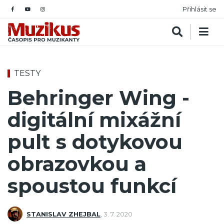
Přihlásit se
TESTY
Behringer Wing -
digitální mixážní
pult s dotykovou
obrazovkou a
spoustou funkcí
STANISLAV ZHEJBAL
,
3. 7. 2020