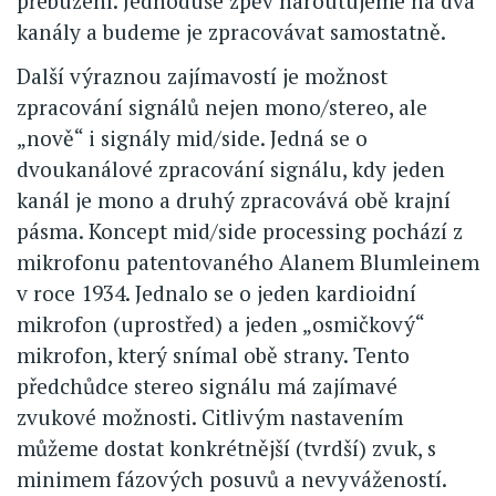
přebuzení. Jednoduše zpěv naroutujeme na dva
kanály a budeme je zpracovávat samostatně.
Další výraznou zajímavostí je možnost
zpracování signálů nejen mono/stereo, ale
„nově“ i signály mid/side. Jedná se o
dvoukanálové zpracování signálu, kdy jeden
kanál je mono a druhý zpracovává obě krajní
pásma. Koncept mid/side processing pochází z
mikrofonu patentovaného Alanem Blumleinem
v roce 1934. Jednalo se o jeden kardioidní
mikrofon (uprostřed) a jeden „osmičkový“
mikrofon, který snímal obě strany. Tento
předchůdce stereo signálu má zajímavé
zvukové možnosti. Citlivým nastavením
můžeme dostat konkrétnější (tvrdší) zvuk, s
minimem fázových posuvů a nevyvážeností.