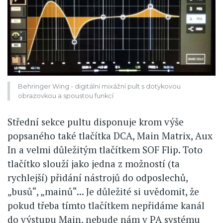
Behringer Wing - digitální mixážní pult s dotykovou
obrazovkou a spoustou funkcí
Střední sekce pultu disponuje krom výše
popsaného také tlačítka DCA, Main Matrix, Aux
In a velmi důležitým tlačítkem SOF Flip. Toto
tlačítko slouží jako jedna z možností (ta
rychlejší) přidání nástrojů do odposlechů,
„busů“, „mainů“... Je důležité si uvědomit, že
pokud třeba tímto tlačítkem nepřidáme kanál
do výstupu Main, nebude nám v PA systému