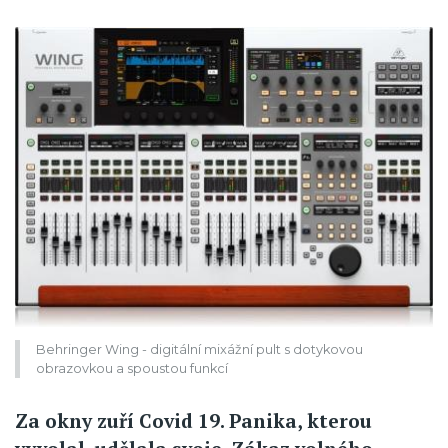
Behringer Wing - digitální mixážní pult s dotykovou
obrazovkou a spoustou funkcí
Za okny zuří Covid 19. Panika, kterou