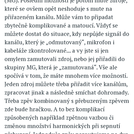
(MG). Poslední možností je potom mute zdroje,
které se ovšem opět neshoduje s mute na
přiřazeném kanálu. Může vám to připadat
zbytečně komplikované a matoucí. Vždyť se
můžete dostat do situace, kdy nepůjde signál do
kanálu, který je „odmutovaný“, mikrofon i
kabeláže zkontrolované... a vy jste si jen
omylem zamutovali zdroj, nebo jej přiřadili do
skupiny MG, která je „zamutovaná“. Vše ale
spočívá v tom, že máte mnohem více možností.
Jeden zdroj můžete třeba přiřadit více kanálům,
zpracovat jinak a následně smíchat dohromady.
Třeba zpěv kombinovaný s přebuzeným zpěvem
zde bude hračkou. A to bez komplikací
způsobených například zpětnou vazbou či
změnou množství harmonických při sepnutí