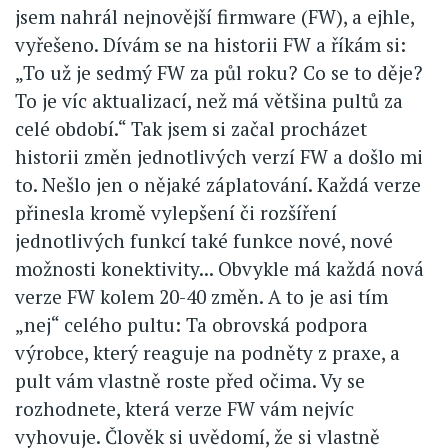
jsem nahrál nejnovější firmware (FW), a ejhle,
vyřešeno. Dívám se na historii FW a říkám si:
„To už je sedmý FW za půl roku? Co se to děje?
To je víc aktualizací, než má většina pultů za
celé období.“ Tak jsem si začal procházet
historii změn jednotlivých verzí FW a došlo mi
to. Nešlo jen o nějaké záplatování. Každá verze
přinesla kromě vylepšení či rozšíření
jednotlivých funkcí také funkce nové, nové
možnosti konektivity... Obvykle má každá nová
verze FW kolem 20-40 změn. A to je asi tím
„nej“ celého pultu: Ta obrovská podpora
výrobce, který reaguje na podněty z praxe, a
pult vám vlastně roste před očima. Vy se
rozhodnete, která verze FW vám nejvíc
vyhovuje. Člověk si uvědomí, že si vlastně