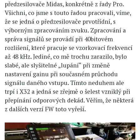
předzesilovače Midas, konkrétně z řady Pro.
Všichni, co jsme s touto řadou pracovali, víme,
že se jedná o předzesilovače prvotřídní, s
výborným zpracováním zvuku. Zpracování a
správa signálů se provádí při 40bitovém
rozlišení, které pracuje se vzorkovací frekvencí
až 48 kHz. Jediné, co mě trochu zarazilo, bylo
slabé, ale slyšitelné „lupání“ při změně
nastavení gainu při současném průchodu
signálu daného vstupu. Tímto neduhem ale
trpí i X32 a jedná se zřejmě o šelest vzniklý při
přepínání odporových dekád. Věřím, že některá
z dalších verzí FW toto vyřeší.