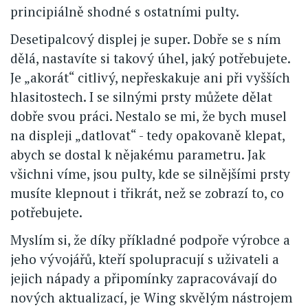
principiálně shodné s ostatními pulty.
Desetipalcový displej je super. Dobře se s ním
dělá, nastavíte si takový úhel, jaký potřebujete.
Je „akorát“ citlivý, nepřeskakuje ani při vyšších
hlasitostech. I se silnými prsty můžete dělat
dobře svou práci. Nestalo se mi, že bych musel
na displeji „datlovat“ - tedy opakovaně klepat,
abych se dostal k nějakému parametru. Jak
všichni víme, jsou pulty, kde se silnějšími prsty
musíte klepnout i třikrát, než se zobrazí to, co
potřebujete.
Myslím si, že díky příkladné podpoře výrobce a
jeho vývojářů, kteří spolupracují s uživateli a
jejich nápady a připomínky zapracovávají do
nových aktualizací, je Wing skvělým nástrojem