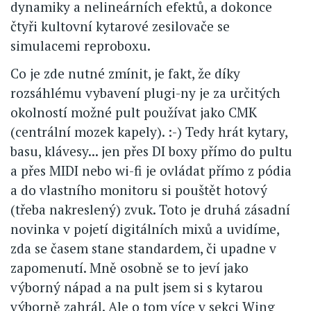
dynamiky a nelineárních efektů, a dokonce
čtyři kultovní kytarové zesilovače se
simulacemi reproboxu.
Co je zde nutné zmínit, je fakt, že díky
rozsáhlému vybavení plugi-ny je za určitých
okolností možné pult používat jako CMK
(centrální mozek kapely). :-) Tedy hrát kytary,
basu, klávesy... jen přes DI boxy přímo do pultu
a přes MIDI nebo wi-fi je ovládat přímo z pódia
a do vlastního monitoru si pouštět hotový
(třeba nakreslený) zvuk. Toto je druhá zásadní
novinka v pojetí digitálních mixů a uvidíme,
zda se časem stane standardem, či upadne v
zapomenutí. Mně osobně se to jeví jako
výborný nápad a na pult jsem si s kytarou
výborně zahrál. Ale o tom více v sekci Wing