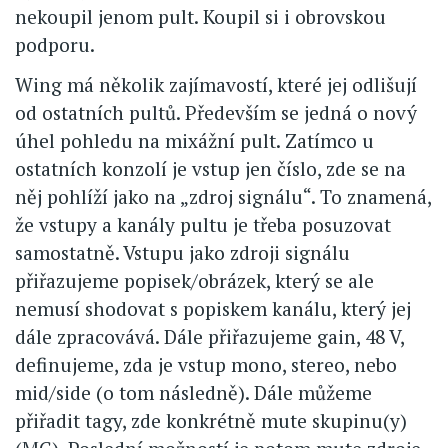
nekoupil jenom pult. Koupil si i obrovskou
podporu.
Wing má několik zajímavostí, které jej odlišují
od ostatních pultů. Především se jedná o nový
úhel pohledu na mixážní pult. Zatímco u
ostatních konzolí je vstup jen číslo, zde se na
něj pohlíží jako na „zdroj signálu“. To znamená,
že vstupy a kanály pultu je třeba posuzovat
samostatně. Vstupu jako zdroji signálu
přiřazujeme popisek/obrázek, který se ale
nemusí shodovat s popiskem kanálu, který jej
dále zpracovává. Dále přiřazujeme gain, 48 V,
definujeme, zda je vstup mono, stereo, nebo
mid/side (o tom následně). Dále můžeme
přiřadit tagy, zde konkrétně mute skupinu(y)