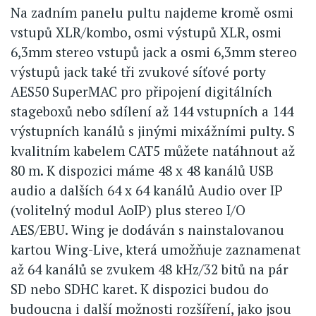
Na zadním panelu pultu najdeme kromě osmi
vstupů XLR/kombo, osmi výstupů XLR, osmi
6,3mm stereo vstupů jack a osmi 6,3mm stereo
výstupů jack také tři zvukové síťové porty
AES50 SuperMAC pro připojení digitálních
stageboxů nebo sdílení až 144 vstupních a 144
výstupních kanálů s jinými mixážními pulty. S
kvalitním kabelem CAT5 můžete natáhnout až
80 m. K dispozici máme 48 x 48 kanálů USB
audio a dalších 64 x 64 kanálů Audio over IP
(volitelný modul AoIP) plus stereo I/O
AES/EBU. Wing je dodáván s nainstalovanou
kartou Wing-Live, která umožňuje zaznamenat
až 64 kanálů se zvukem 48 kHz/32 bitů na pár
SD nebo SDHC karet. K dispozici budou do
budoucna i další možnosti rozšíření, jako jsou