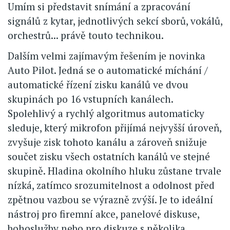
Umím si představit snímání a zpracování
signálů z kytar, jednotlivých sekcí sborů, vokálů,
orchestrů... právě touto technikou.
Dalším velmi zajímavým řešením je novinka
Auto Pilot. Jedná se o automatické míchání /
automatické řízení zisku kanálů ve dvou
skupinách po 16 vstupních kanálech.
Spolehlivý a rychlý algoritmus automaticky
sleduje, který mikrofon přijímá nejvyšší úroveň,
zvyšuje zisk tohoto kanálu a zároveň snižuje
součet zisku všech ostatních kanálů ve stejné
skupině. Hladina okolního hluku zůstane trvale
nízká, zatímco srozumitelnost a odolnost před
zpětnou vazbou se výrazně zvýší. Je to ideální
nástroj pro firemní akce, panelové diskuse,
bohoslužby nebo pro diskuze s několika