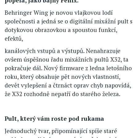
popela, jako bájný Fénix.
Behringer Wing je novou vlajkovou lodí
společnosti a jedná se o digitální mixážní pult s
dotykovou obrazovkou a spoustou funkcí,
efektů,
kanálových vstupů a výstupů. Nenahrazuje
ovšem úspěšnou řadu mixážních pultů X32, ta
pokračuje dál. Nový firmware z ledna letošního
roku, který obsahuje pět nových vlastností,
devět vylepšení a čtrnáct oprav chyb napovídá,
že X32 rozhodně nepatří do starého železa.
Pult, který vám roste pod rukama
Jednoduchý tvar, připomínající spíše staré