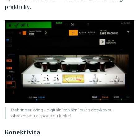
prakticky.
Behringer Wing - digitální mixážní pult s dotykovou
obrazovkou a spoustou funkcí
Konektivita