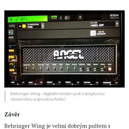
Behringer Wing - digitální mixážní pult s dotykovou
obrazovkou a spoustou funkcí
Závěr
Behringer Wing je velmi dobrým pultem s