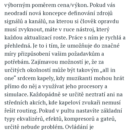
výborným poměrem cena/výkon. Pokud vás
neodradí nová koncepce definování zdrojů
signálů a kanálů, na kterou si člověk opravdu
musí zvyknout, máte v ruce nástroj, který
každou aktualizací roste. Práce s ním je rychlá a
přehledná. Je to i tím, že umožňuje do značné
míry přizpůsobení vašim požadavkům a
potřebám. Zajímavou možností je, že za
určitých okolností může být takovým „all in
one“ srdcem kapely, kdy muzikanti mohou hrát
přímo do něj a využívat jeho procesory a
simulace. Každopádně se určitě neztratí ani na
středních akcích, kde kapeloví zvukaři nemusí
řešit routing. Pokud v pultu nastavíte základní
typy ekvalizérů, efektů, kompresorů a gateů,
určitě nebude problém. Ovládání je