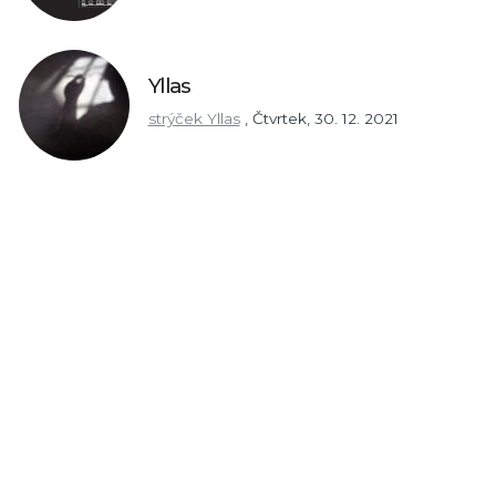
Yllas
strýček Yllas
,
Čtvrtek, 30. 12. 2021