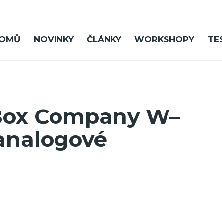
OMŮ
NOVINKY
ČLÁNKY
WORKSHOPY
TE
 Box Company W–
analogové