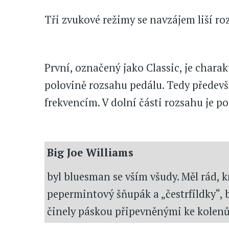
Tři zvukové režimy se navzájem liší r
První, označený jako Classic, je chara
polovině rozsahu pedálu. Tedy předev
frekvencím. V dolní části rozsahu je p
Big Joe Williams
byl bluesman se vším všudy. Měl rád,
pepermintový šňupák a „čestrfíldky“, 
činely páskou připevněnými ke kolenům