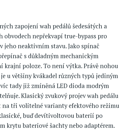
ených zapojení wah pedálů šedesátých a
ch obvodech nepřekvapí true-bypass pro
 jeho neaktivním stavu. Jako spínač
ý přepínač s důkladným mechanickým
í krajní poloze. To není výtka. Právě nohou
e u většiny kvákadel různých typů jediným
avíc tady již zmíněná LED dioda modrým
itelňuje. Klasický zvukový projev wah pedálu
t na tři volitelné varianty efektového režimu
 klasické, buď devítivoltovou baterií po
m krytu bateriové šachty nebo adaptérem.