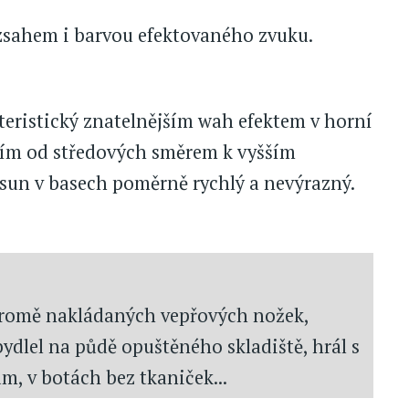
ozsahem i barvou efektovaného zvuku.
kteristický znatelnějším wah efektem v horní
ším od středových směrem k vyšším
osun v basech poměrně rychlý a nevýrazný.
 kromě nakládaných vepřových nožek,
bydlel na půdě opuštěného skladiště, hrál s
, v botách bez tkaniček...