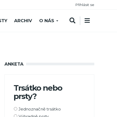
Přihlásit se
STY
ARCHIV
O NÁS
ANKETA
Trsátko nebo
prsty?
Možnosti
Jednoznačně trsátko
výběru
Výhradně prsty