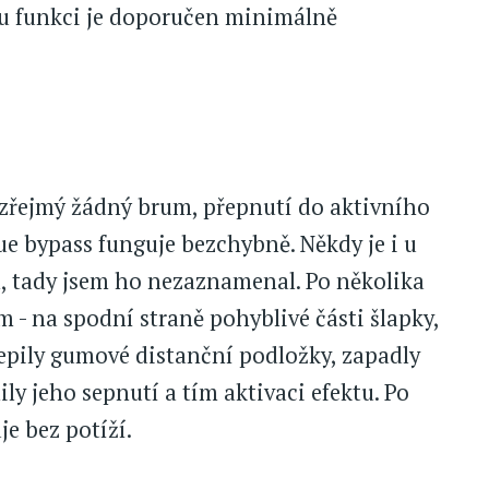
u funkci je doporučen minimálně
zřejmý žádný brum, přepnutí do aktivního
rue bypass funguje bezchybně. Někdy je i u
l, tady jsem ho nezaznamenal. Po několika
m - na spodní straně pohyblivé části šlapky,
lepily gumové distanční podložky, zapadly
y jeho sepnutí a tím aktivaci efektu. Po
e bez potíží.