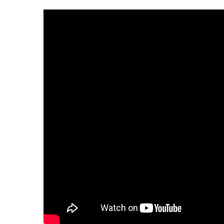
Video
Url