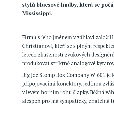
stylů bluesové hudby, která se poč
Mississippi.
Firmu s jeho jménem v záhlaví založili
Christianovi, kteří se s plným respekt
letech zkušeností zvukových designérů
produkovat striktně analogové kytarové
Big Joe Stomp Box Company W-601 je k
připojovacími konektory. Jedinou zvlá
v levém horním rohu šlapky. Běžná váha
alespoň pro mě sympaticky, znatelně t