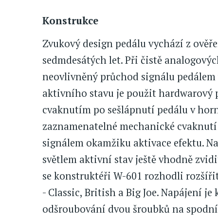
Konstrukce
Zvukový design pedálu vychází z ověř
sedmdesátých let. Při čistě analogový
neovlivněný průchod signálu pedálem v
aktivního stavu je použit hardwarov
cvaknutím po sešlápnutí pedálu v horn
zaznamenatelné mechanické cvaknutí j
signálem okamžiku aktivace efektu. N
světlem aktivní stav ještě vhodně zvid
se konstruktéři W-601 rozhodli rozšíři
- Classic, British a Big Joe. Napájení je
odšroubování dvou šroubků na spodní