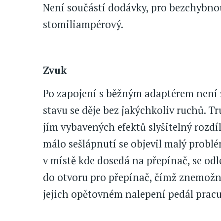
Není součástí dodávky, pro bezchybno
stomiliampérový.
Zvuk
Po zapojení s běžným adaptérem není 
stavu se děje bez jakýchkoliv ruchů. T
jím vybavených efektů slyšitelný rozdí
málo sešlápnutí se objevil malý problé
v místě kde dosedá na přepínač, se od
do otvoru pro přepínač, čímž znemožnil
jejich opětovném nalepení pedál pracuj