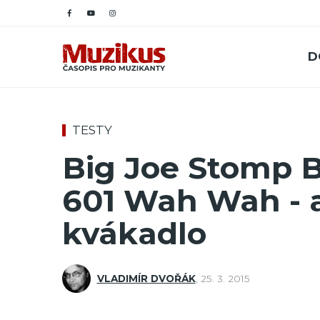
D
TESTY
Big Joe Stomp
601 Wah Wah - 
kvákadlo
VLADIMÍR DVOŘÁK
,
25. 3. 2015