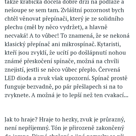
takže krabička docela dobře drží na podlaze a
nešoupe se sem tam. Zvláštní pozornost bych
chtěl věnovat přepínači, který je ze solidního
plechu (měl by něco vydržet), a hlavně
necvaká! A to vůbec! To znamená, že se nekoná
klasický přepínač ani mikrospínač. Kytaristi,
kteří jsou zvyklí, že ucítí po došlápnutí nohou
známé přeskočení spínače, možná na chvíli
znejistí, jestli se něco vůbec přeplo. Červená
LED dioda a zvuk však upozorní. Spínač prostě
funguje bezvadně, po pár přešlapech si na to
zvyknete. A možná je to lepší než ten cvakací...
Jak to hraje? Hraje to hezky, zvuk je průrazný,
není nepříjemný. Tón je přirozeně zakončený