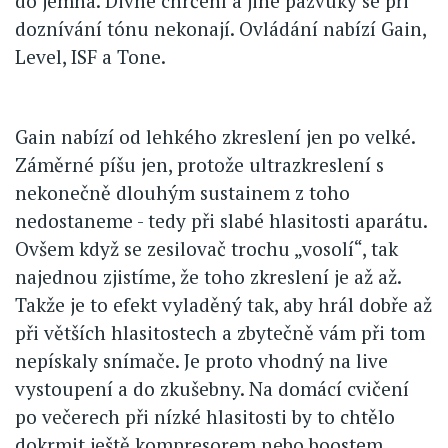
do jemna. Divné chrčení a jiné pazvuky se při
doznívání tónu nekonají. Ovládání nabízí Gain,
Level, ISF a Tone.
Gain nabízí od lehkého zkreslení jen po velké.
Záměrné píšu jen, protože ultrazkreslení s
nekonečně dlouhým sustainem z toho
nedostaneme - tedy při slabé hlasitosti aparátu.
Ovšem když se zesilovač trochu „vosolí“, tak
najednou zjistíme, že toho zkreslení je až až.
Takže je to efekt vyladěný tak, aby hrál dobře až
při větších hlasitostech a zbytečně vám při tom
nepískaly snímače. Je proto vhodný na live
vystoupení a do zkušebny. Na domácí cvičení
po večerech při nízké hlasitosti by to chtělo
dokrmit ještě kompresorem nebo boostem.