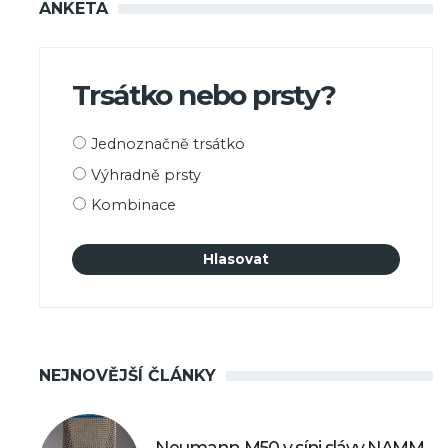
ANKETA
Trsátko nebo prsty?
Možnosti
Jednoznačně trsátko
výběru
Výhradně prsty
Kombinace
NEJNOVĚJŠÍ ČLÁNKY
Neumann M50 v síni slávy NAMM