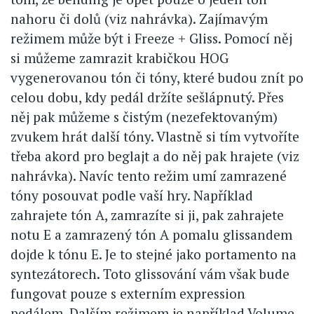
nahoru či dolů (viz nahrávka). Zajímavým
režimem může být i Freeze + Gliss. Pomocí něj
si můžeme zamrazit krabičkou HOG
vygenerovanou tón či tóny, které budou znít po
celou dobu, kdy pedál držíte sešlápnutý. Přes
něj pak můžeme s čistým (nezefektovaným)
zvukem hrát další tóny. Vlastně si tím vytvoříte
třeba akord pro beglajt a do něj pak hrajete (viz
nahrávka). Navíc tento režim umí zamrazené
tóny posouvat podle vaší hry. Například
zahrajete tón A, zamrazíte si ji, pak zahrajete
notu E a zamrazený tón A pomalu glissandem
dojde k tónu E. Je to stejné jako portamento na
syntezátorech. Toto glissování vám však bude
fungovat pouze s externím expression
pedálem. Dalším režimem je například Volume,