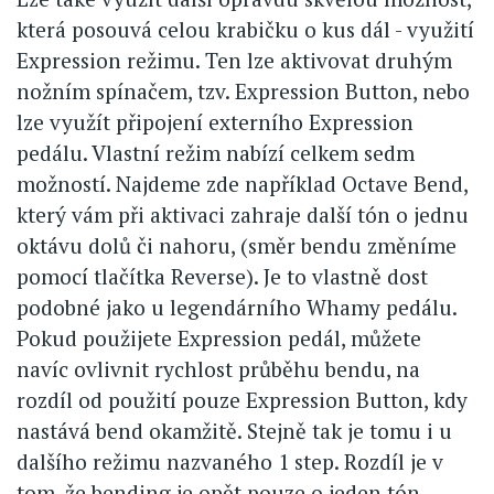
která posouvá celou krabičku o kus dál - využití
Expression režimu. Ten lze aktivovat druhým
nožním spínačem, tzv. Expression Button, nebo
lze využít připojení externího Expression
pedálu. Vlastní režim nabízí celkem sedm
možností. Najdeme zde například Octave Bend,
který vám při aktivaci zahraje další tón o jednu
oktávu dolů či nahoru, (směr bendu změníme
pomocí tlačítka Reverse). Je to vlastně dost
podobné jako u legendárního Whamy pedálu.
Pokud použijete Expression pedál, můžete
navíc ovlivnit rychlost průběhu bendu, na
rozdíl od použití pouze Expression Button, kdy
nastává bend okamžitě. Stejně tak je tomu i u
dalšího režimu nazvaného 1 step. Rozdíl je v
tom, že bending je opět pouze o jeden tón