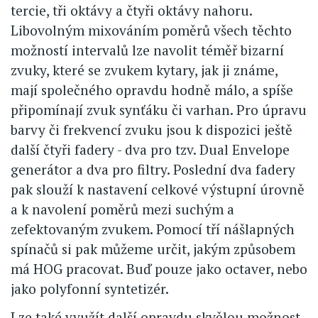
tercie, tři oktávy a čtyři oktávy nahoru.
Libovolným mixováním poměrů všech těchto
možností intervalů lze navolit téměř bizarní
zvuky, které se zvukem kytary, jak ji známe,
mají společného opravdu hodně málo, a spíše
připomínají zvuk synťáku či varhan. Pro úpravu
barvy či frekvencí zvuku jsou k dispozici ještě
další čtyři fadery - dva pro tzv. Dual Envelope
generátor a dva pro filtry. Poslední dva fadery
pak slouží k nastavení celkové výstupní úrovně
a k navolení poměrů mezi suchým a
zefektovaným zvukem. Pomocí tří nášlapných
spínačů si pak můžeme určit, jakým způsobem
má HOG pracovat. Buď pouze jako octaver, nebo
jako polyfonní syntetizér.
Lze také využít další opravdu skvělou možnost,