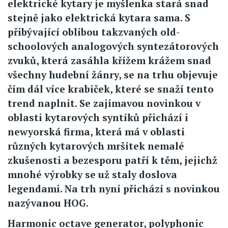
elektrické kytary je myšlenka stará snad
stejně jako elektrická kytara sama. S
přibývající oblibou takzvaných old-
schoolových analogových syntezátorových
zvuků, která zasáhla křížem krážem snad
všechny hudební žánry, se na trhu objevuje
čím dál více krabiček, které se snaží tento
trend naplnit. Se zajímavou novinkou v
oblasti kytarových syntíků přichází i
newyorská firma, která má v oblasti
různých kytarových mršítek nemalé
zkušenosti a bezesporu patří k těm, jejichž
mnohé výrobky se už staly doslova
legendami. Na trh nyní přichází s novinkou
nazývanou HOG.
Harmonic octave generator, polyphonic