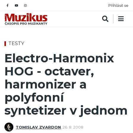
Přihlásit se
TESTY
Electro-Harmonix
HOG - octaver,
harmonizer a
polyfonní
syntetizer v jednom
TOMISLAV ZVARDON
,
26. 8. 2008