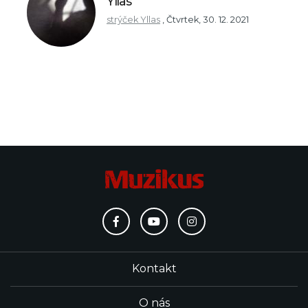
Yllas
strýček Yllas
,
Čtvrtek, 30. 12. 2021
Kontakt
O nás