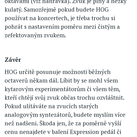
oktávami (viz nahrávka). Zvuk je plný a hezky
kulatý. Samozřejmě pokud budete HOG
používat na koncertech, je třeba trochu si
pohrát s nastavením poměru mezi čistým a
zefektovaným zvukem.
Závěr
HOG určitě posunuje možnosti běžných
octaverů někam dál. Líbit by se mohl všem
kytarovým experimentátorům či všem těm,
kteří chtějí svůj zvuk občas trochu ozvláštnit.
Pokud ulítáváte na zvucích starých
analogovým syntezátorů, budete myslím více
než nadšeni. Škoda jen, že za poměrně vyšší
cenu nenajdete v balení Expression pedál či