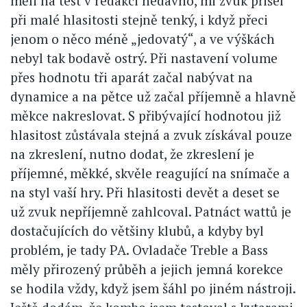
měli na test v redakci nedávno, mi zvuk přišel
při malé hlasitosti stejně tenký, i když přeci
jenom o něco méně „jedovatý“, a ve výškách
nebyl tak bodavě ostrý. Při nastavení volume
přes hodnotu tři aparát začal nabývat na
dynamice a na pětce už začal příjemně a hlavně
měkce nakreslovat. S přibývající hodnotou již
hlasitost zůstávala stejná a zvuk získával pouze
na zkreslení, nutno dodat, že zkreslení je
příjemné, měkké, skvěle reagující na snímače a
na styl vaší hry. Při hlasitosti devět a deset se
už zvuk nepříjemně zahlcoval. Patnáct wattů je
dostačujících do většiny klubů, a kdyby byl
problém, je tady PA. Ovladače Treble a Bass
měly přirozený průběh a jejich jemná korekce
se hodila vždy, když jsem šáhl po jiném nástroji.