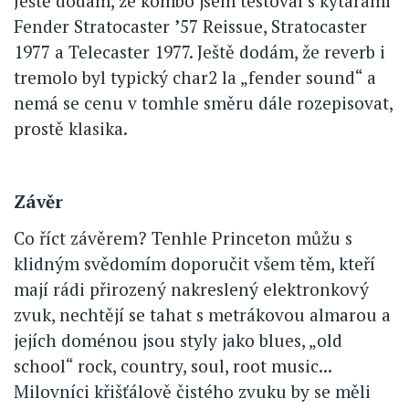
Ještě dodám, že kombo jsem testoval s kytarami
Fender Stratocaster
’
57 Reissue, Stratocaster
1977 a Telecaster 1977. Ještě dodám, že reverb i
tremolo byl typický char2 la „fender sound“ a
nemá se cenu v tomhle směru dále rozepisovat,
prostě klasika.
Závěr
Co říct závěrem? Tenhle Princeton můžu s
klidným svědomím doporučit všem těm, kteří
mají rádi přirozený nakreslený elektronkový
zvuk, nechtějí se tahat s metrákovou almarou a
jejích doménou jsou styly jako blues, „old
school“ rock, country, soul, root music...
Milovníci křišťálově čistého zvuku by se měli