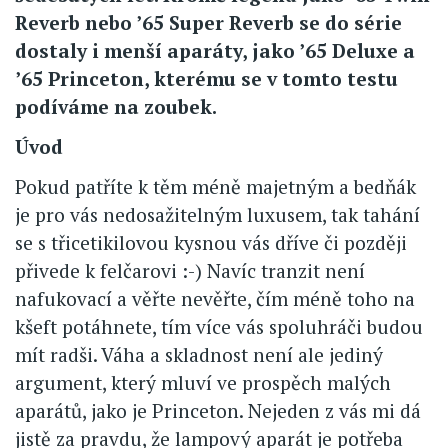
Reverb nebo ’65 Super Reverb se do série
dostaly i menší aparáty, jako ’65 Deluxe a
’65 Princeton, kterému se v tomto testu
podíváme na zoubek.
Úvod
Pokud patříte k těm méně majetným a bedňák
je pro vás nedosažitelným luxusem, tak tahání
se s třicetikilovou kysnou vás dříve či později
přivede k felčarovi :-) Navíc tranzit není
nafukovací a věřte nevěřte, čím méně toho na
kšeft potáhnete, tím více vás spoluhráči budou
mít radši. Váha a skladnost není ale jediný
argument, který mluví ve prospěch malých
aparátů, jako je Princeton. Nejeden z vás mi dá
jistě za pravdu, že lampový aparát je potřeba