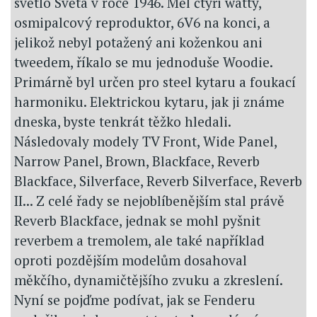
světlo Světa v roce 1946. Měl čtyři watty,
osmipalcový reproduktor, 6V6 na konci, a
jelikož nebyl potažený ani koženkou ani
tweedem, říkalo se mu jednoduše Woodie.
Primárně byl určen pro steel kytaru a foukací
harmoniku. Elektrickou kytaru, jak ji známe
dneska, byste tenkrát těžko hledali.
Následovaly modely TV Front, Wide Panel,
Narrow Panel, Brown, Blackface, Reverb
Blackface, Silverface, Reverb Silverface, Reverb
II... Z celé řady se nejoblíbenějším stal právě
Reverb Blackface, jednak se mohl pyšnit
reverbem a tremolem, ale také například
oproti pozdějším modelům dosahoval
měkčího, dynamičtějšího zvuku a zkreslení.
Nyní se pojďme podívat, jak se Fenderu