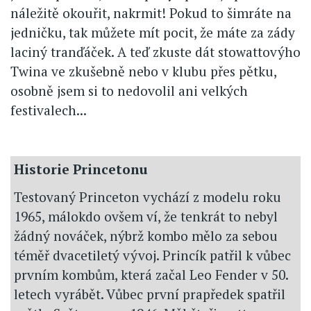
náležitě okouřit, nakrmit! Pokud to šimráte na
jedničku, tak můžete mít pocit, že máte za zády
laciný tranďáček. A teď zkuste dát stowattovýho
Twina ve zkušebně nebo v klubu přes pětku,
osobně jsem si to nedovolil ani velkých
festivalech...
Historie Princetonu
Testovaný Princeton vychází z modelu roku
1965, málokdo ovšem ví, že tenkrát to nebyl
žádný nováček, nýbrž kombo mělo za sebou
téměř dvacetiletý vývoj. Princík patřil k vůbec
prvním kombům, která začal Leo Fender v 50.
letech vyrábět. Vůbec první prapředek spatřil