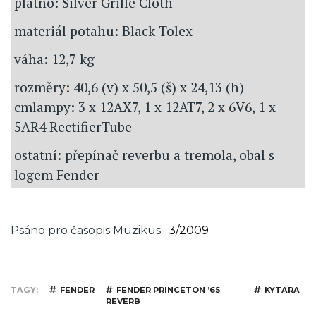
plátno: Silver Grille Cloth
materiál potahu: Black Tolex
váha: 12,7 kg
rozměry: 40,6 (v) x 50,5 (š) x 24,13 (h)
cmlampy: 3 x 12AX7, 1 x 12AT7, 2 x 6V6, 1 x
5AR4 RectifierTube
ostatní: přepínač reverbu a tremola, obal s
logem Fender
Psáno pro časopis Muzikus
3/2009
TAGY
FENDER
FENDER PRINCETON ’65
KYTARA
REVERB