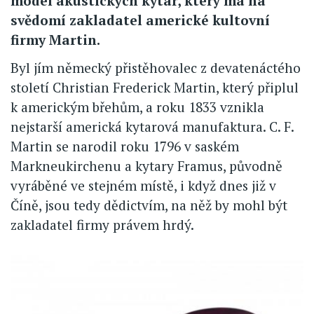
model akustických kytar, který má na
svědomí zakladatel americké kultovní
firmy Martin.
Byl jím německý přistěhovalec z devatenáctého
století Christian Frederick Martin, který připlul
k americkým břehům, a roku 1833 vznikla
nejstarší americká kytarová manufaktura. C. F.
Martin se narodil roku 1796 v saském
Markneukirchenu a kytary Framus, původně
vyráběné ve stejném místě, i když dnes již v
Číně, jsou tedy dědictvím, na něž by mohl být
zakladatel firmy právem hrdý.