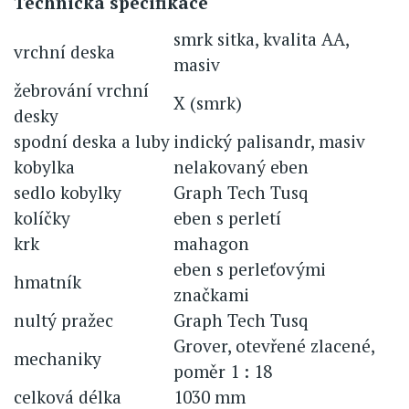
Technická specifikace
smrk sitka, kvalita AA,
vrchní deska
masiv
žebrování vrchní
X (smrk)
desky
spodní deska a luby
indický palisandr, masiv
kobylka
nelakovaný eben
sedlo kobylky
Graph Tech Tusq
kolíčky
eben s perletí
krk
mahagon
eben s perleťovými
hmatník
značkami
nultý pražec
Graph Tech Tusq
Grover, otevřené zlacené,
mechaniky
poměr 1 : 18
celková délka
1030 mm