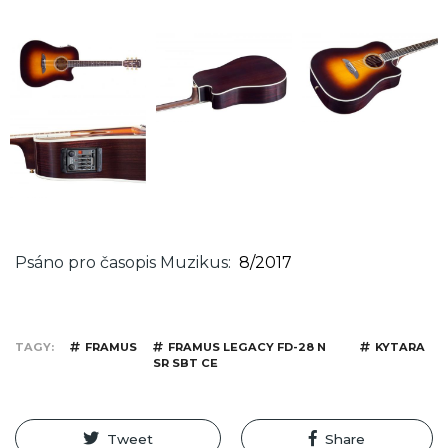
Psáno pro časopis Muzikus
8/2017
TAGY
FRAMUS
FRAMUS LEGACY FD-28 N
KYTARA
SR SBT CE
Tweet
Share