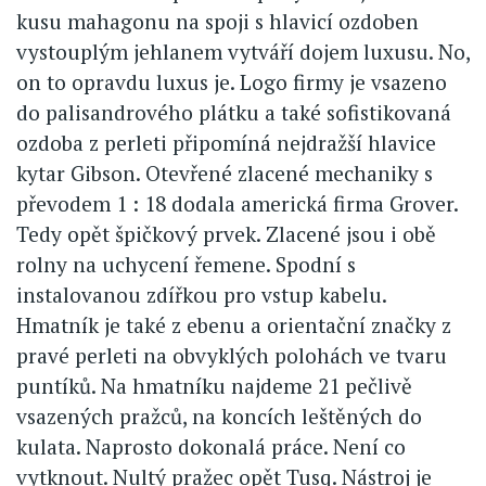
kusu mahagonu na spoji s hlavicí ozdoben
vystouplým jehlanem vytváří dojem luxusu. No,
on to opravdu luxus je. Logo firmy je vsazeno
do palisandrového plátku a také sofistikovaná
ozdoba z perleti připomíná nejdražší hlavice
kytar Gibson. Otevřené zlacené mechaniky s
převodem 1 : 18 dodala americká firma Grover.
Tedy opět špičkový prvek. Zlacené jsou i obě
rolny na uchycení řemene. Spodní s
instalovanou zdířkou pro vstup kabelu.
Hmatník je také z ebenu a orientační značky z
pravé perleti na obvyklých polohách ve tvaru
puntíků. Na hmatníku najdeme 21 pečlivě
vsazených pražců, na koncích leštěných do
kulata. Naprosto dokonalá práce. Není co
vytknout. Nultý pražec opět Tusq. Nástroj je