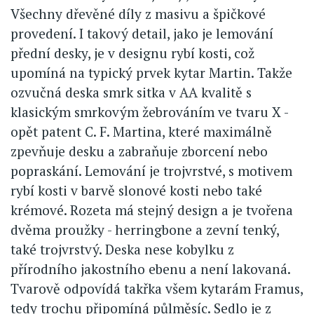
Všechny dřevěné díly z masivu a špičkové
provedení. I takový detail, jako je lemování
přední desky, je v designu rybí kosti, což
upomíná na typický prvek kytar Martin. Takže
ozvučná deska smrk sitka v AA kvalitě s
klasickým smrkovým žebrováním ve tvaru X -
opět patent C. F. Martina, které maximálně
zpevňuje desku a zabraňuje zborcení nebo
popraskání. Lemování je trojvrstvé, s motivem
rybí kosti v barvě slonové kosti nebo také
krémové. Rozeta má stejný design a je tvořena
dvěma proužky - herringbone a zevní tenký,
také trojvrstvý. Deska nese kobylku z
přírodního jakostního ebenu a není lakovaná.
Tvarově odpovídá takřka všem kytarám Framus,
tedy trochu připomíná půlměsíc. Sedlo je z