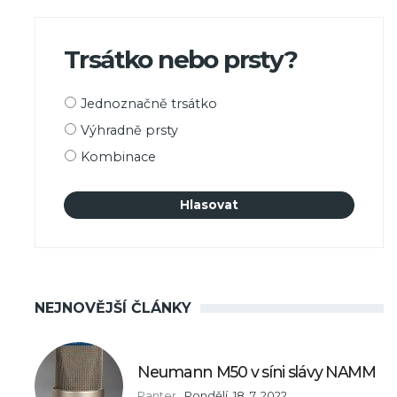
Trsátko nebo prsty?
Možnosti
Jednoznačně trsátko
výběru
Výhradně prsty
Kombinace
NEJNOVĚJŠÍ ČLÁNKY
Neumann M50 v síni slávy NAMM
Panter
,
Pondělí, 18. 7. 2022