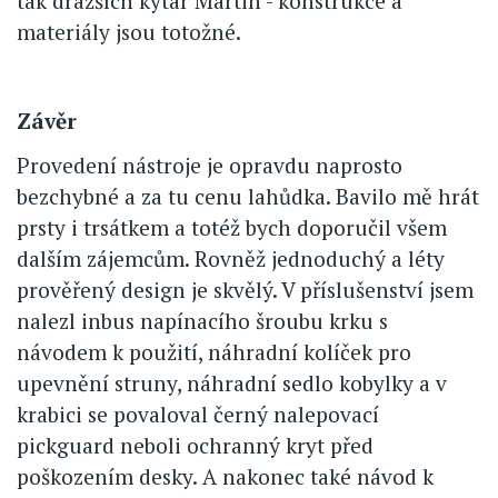
tak dražších kytar Martin - konstrukce a
materiály jsou totožné.
Závěr
Provedení nástroje je opravdu naprosto
bezchybné a za tu cenu lahůdka. Bavilo mě hrát
prsty i trsátkem a totéž bych doporučil všem
dalším zájemcům. Rovněž jednoduchý a léty
prověřený design je skvělý. V příslušenství jsem
nalezl inbus napínacího šroubu krku s
návodem k použití, náhradní kolíček pro
upevnění struny, náhradní sedlo kobylky a v
krabici se povaloval černý nalepovací
pickguard neboli ochranný kryt před
poškozením desky. A nakonec také návod k