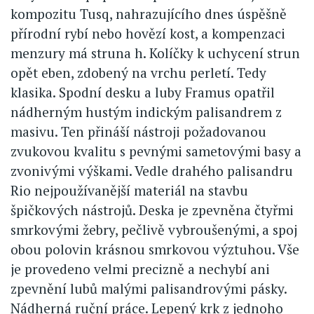
kompozitu Tusq, nahrazujícího dnes úspěšně
přírodní rybí nebo hovězí kost, a kompenzaci
menzury má struna h. Kolíčky k uchycení strun
opět eben, zdobený na vrchu perletí. Tedy
klasika. Spodní desku a luby Framus opatřil
nádherným hustým indickým palisandrem z
masivu. Ten přináší nástroji požadovanou
zvukovou kvalitu s pevnými sametovými basy a
zvonivými výškami. Vedle drahého palisandru
Rio nejpoužívanější materiál na stavbu
špičkových nástrojů. Deska je zpevněna čtyřmi
smrkovými žebry, pečlivě vybroušenými, a spoj
obou polovin krásnou smrkovou výztuhou. Vše
je provedeno velmi precizně a nechybí ani
zpevnění lubů malými palisandrovými pásky.
Nádherná ruční práce. Lepený krk z jednoho