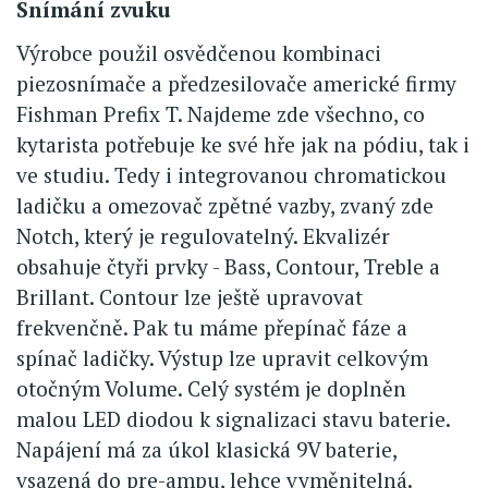
Snímání zvuku
Výrobce použil osvědčenou kombinaci
piezosnímače a předzesilovače americké firmy
Fishman Prefix T. Najdeme zde všechno, co
kytarista potřebuje ke své hře jak na pódiu, tak i
ve studiu. Tedy i integrovanou chromatickou
ladičku a omezovač zpětné vazby, zvaný zde
Notch, který je regulovatelný. Ekvalizér
obsahuje čtyři prvky - Bass, Contour, Treble a
Brillant. Contour lze ještě upravovat
frekvenčně. Pak tu máme přepínač fáze a
spínač ladičky. Výstup lze upravit celkovým
otočným Volume. Celý systém je doplněn
malou LED diodou k signalizaci stavu baterie.
Napájení má za úkol klasická 9V baterie,
vsazená do pre-ampu, lehce vyměnitelná.