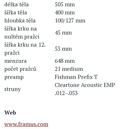
délka těla
505 mm
šířka těla
400 mm
hloubka těla
100/127 mm
šířka krku na
45 mm
nultém pražci
šířka krku na 12.
55 mm
pražci
menzura
648 mm
počet pražců
21 medium
preamp
Fishman Prefix T
Cleartone Acoustic EMP
struny
.012–.053
Web
www.framus.com