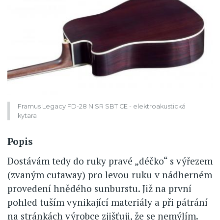
Framus Legacy FD-28 N SR SBT CE - elektroakustická
kytara
Popis
Dostávám tedy do ruky pravé „déčko“ s výřezem
(zvaným cutaway) pro levou ruku v nádherném
provedení hnědého sunburstu. Již na první
pohled tuším vynikající materiály a při pátrání
na stránkách výrobce zjišťuji, že se nemýlím.