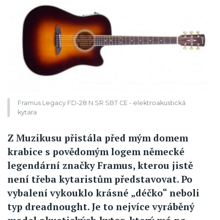
Framus Legacy FD-28 N SR SBT CE - elektroakustická
kytara
Z Muzikusu přistála před mým domem
krabice s povědomým logem německé
legendární značky Framus, kterou jistě
není třeba kytaristům představovat. Po
vybalení vykouklo krásné „déčko“ neboli
typ dreadnought. Je to nejvíce vyráběný