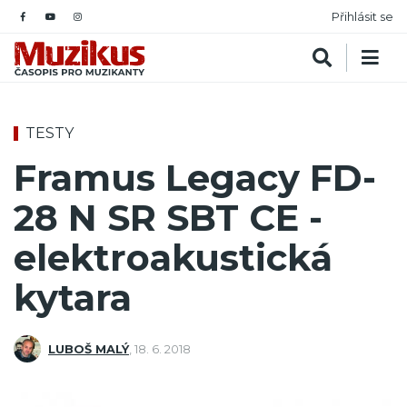
Přihlásit se
TESTY
Framus Legacy FD-
28 N SR SBT CE -
elektroakustická
kytara
LUBOŠ MALÝ
,
18. 6. 2018