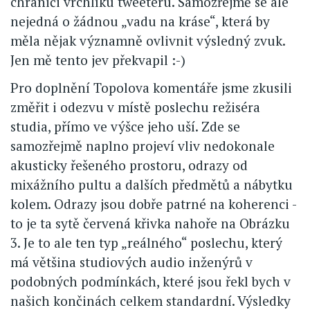
chrániči vrchlíku tweeteru. Samozřejmě se ale
nejedná o žádnou „vadu na kráse“, která by
měla nějak významně ovlivnit výsledný zvuk.
Jen mě tento jev překvapil :-)
Pro doplnění Topolova komentáře jsme zkusili
změřit i odezvu v místě poslechu režiséra
studia, přímo ve výšce jeho uší. Zde se
samozřejmě naplno projeví vliv nedokonale
akusticky řešeného prostoru, odrazy od
mixážního pultu a dalších předmětů a nábytku
kolem. Odrazy jsou dobře patrné na koherenci -
to je ta sytě červená křivka nahoře na Obrázku
3. Je to ale ten typ „reálného“ poslechu, který
má většina studiových audio inženýrů v
podobných podmínkách, které jsou řekl bych v
našich končinách celkem standardní. Výsledky