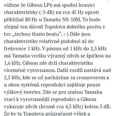
vidíme že Gibson LP6 má spodní hranici
charakteristiky (-3 dB) na cca 45 Hz oproti
přibližně 80 Hz u Yamahy NS-10M. To bude
zřejmě ten důvod Topolova dobrého pocitu z
tzv. „techno tlusto beatu“. :-) Dále jsou
charakteristiky relativně podobné až do
frekvence 1 kHz. V pásmu od 1 kHz do 2,5 kHz
má Yamaha vcelku výrazný zdvih se špičkou na
1,6 kHz. Gibson zde drží charakteristiku
víceméně vyrovnanou. Další rozdíl nastává nad
2,5 kHz, kde se už nacházíme za crossoverem a
u obou systémů reprodukci zajišťuje pouze
výškový tweeter. Zde se pro změnu Yamaha
vrací k vyrovnanější reprodukci a Gibson
vykazuje zdvih (kromě cca 4,5 kHz) kolem 3 dB.
Že by ta Topolova průzračnost výšek a