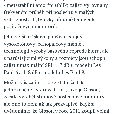
- metastabilní amorfní uhlík) zajistí vyrovnaný
frekvenční průběh při poslechu v malých
vzdálenostech, typicky při umístění vedle
počítačových monitorů.
Jeho větší bráškové používají stejný
vysokotónový jednopalcový měnič i
technologii výroby basového reproduktoru, ale
s narůstajícími výkony a rozměry jsou schopni
zajistit maximální SPL 117 dB u modelu Les
Paul 6 a 118 dB u modelu Les Paul 8.
Možná vás zajímá, co se stalo, že tak
jednoznačně kytarová firma, jako je Gibson,
začala vyrábět studiové poslechové monitory,
ale ono to není až tak překvapivé, když si
uvědomíme, že Gibson v roce 2011 koupil velmi