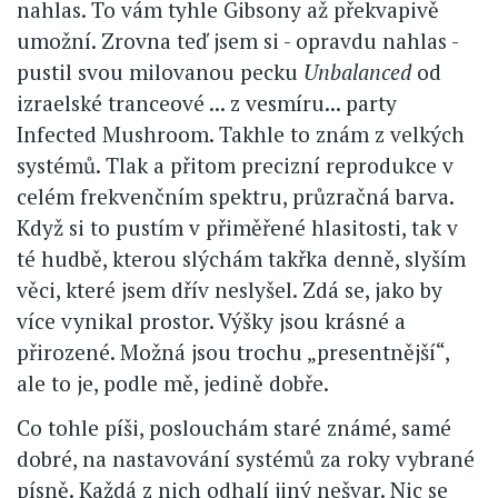
nahlas. To vám tyhle Gibsony až překvapivě
umožní. Zrovna teď jsem si - opravdu nahlas -
pustil svou milovanou pecku
Unbalanced
od
izraelské tranceové ... z vesmíru... party
Infected Mushroom. Takhle to znám z velkých
systémů. Tlak a přitom precizní reprodukce v
celém frekvenčním spektru, průzračná barva.
Když si to pustím v přiměřené hlasitosti, tak v
té hudbě, kterou slýchám takřka denně, slyším
věci, které jsem dřív neslyšel. Zdá se, jako by
více vynikal prostor. Výšky jsou krásné a
přirozené. Možná jsou trochu „presentnější“,
ale to je, podle mě, jedině dobře.
Co tohle píši, poslouchám staré známé, samé
dobré, na nastavování systémů za roky vybrané
písně. Každá z nich odhalí jiný nešvar. Nic se