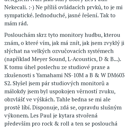
Nekecali. :-) Ne příliš ovládacích prvků, to je mi
sympatické. Jednoduché, jasné řešení. Tak to
mám rád.
Poslouchám skrz tyto monitory hudbu, kterou
znám, o které vím, jak má znít, jak jsem zvyklý ji
slýchat na velkých ozvučovacích systémech
(například Meyer Sound, L-Acoustics, D & B...).
K tomu úhel poslechu ze studiové praxe a
zkušenosti s Yamahami NS-10M a B & W DM603
S2. Slyšel jsem pár studiových monitorů a
málokdy jsem byl uspokojen věrností zvuku,
obzvlášť ve výškách. Tahle bedna se mi ale
prostě líbí. Disponuje, zdá se, opravdu slušným
výkonem. Les Paul je kytara stvořená
především pro rock & roll a ten se poslouchá