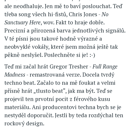
ale neodhaluje. Jen mě to baví poslouchat. Teď
třeba song všech hi-fistů, Chris Jones -
No
Sanctuary Here
, wov. Fakt to hraje dobře.
Precizní a přirozená barva jednotlivých signálů.
V té písni jsou takové hodně výrazné a
neobvyklé vokály, které jsem možná ještě tak
pěkně neslyšel. Poslechněte si je! :-)
Teď mi začal hrát Gregor Tresher -
Full Range
Madness
- remastrovaná verze. Docela tvrdý
techno beat. Začalo to na mě foukat a velmi
přísně hrát „tlusto beat“, jak ma být. Teď se
projevil ten prvotní pocit z férového kusu
materiálu. Ani producentovi techna bych se je
nestyděl doporučit. Jestli by teda rozdýchal ten
rockový design.