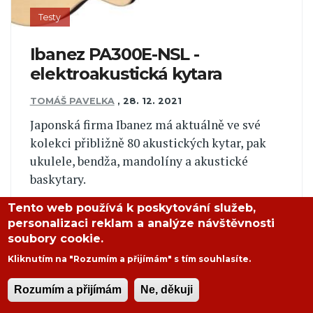
Testy
Ibanez PA300E-NSL -
elektroakustická kytara
TOMÁŠ PAVELKA
,
28. 12. 2021
Japonská firma Ibanez má aktuálně ve své
kolekci přibližně 80 akustických kytar, pak
ukulele, bendža, mandolíny a akustické
baskytary.
ČÍST DÁLE
Tento web používá k poskytování služeb,
personalizaci reklam a analýze návštěvnosti
soubory cookie.
Kliknutím na "Rozumím a přijímám" s tím souhlasíte.
Rozumím a přijímám
Ne, děkuji