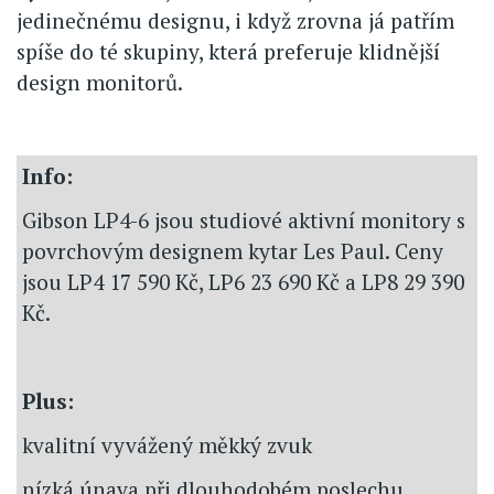
jedinečnému designu, i když zrovna já patřím
spíše do té skupiny, která preferuje klidnější
design monitorů.
Info:
Gibson LP4-6 jsou studiové aktivní monitory s
povrchovým designem kytar Les Paul. Ceny
jsou LP4 17 590 Kč, LP6 23 690 Kč a LP8 29 390
Kč.
Plus:
kvalitní vyvážený měkký zvuk
nízká únava při dlouhodobém poslechu