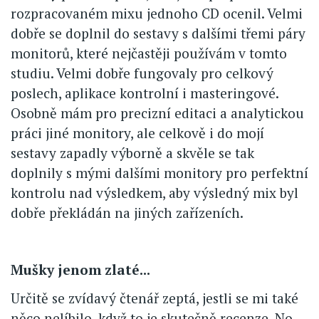
rozpracovaném mixu jednoho CD ocenil. Velmi
dobře se doplnil do sestavy s dalšími třemi páry
monitorů, které nejčastěji používám v tomto
studiu. Velmi dobře fungovaly pro celkový
poslech, aplikace kontrolní i masteringové.
Osobně mám pro precizní editaci a analytickou
práci jiné monitory, ale celkově i do mojí
sestavy zapadly výborně a skvěle se tak
doplnily s mými dalšími monitory pro perfektní
kontrolu nad výsledkem, aby výsledný mix byl
dobře překládán na jiných zařízeních.
Mušky jenom zlaté...
Určitě se zvídavý čtenář zeptá, jestli se mi také
něco nelíbilo, když to je skutečně recenze. No