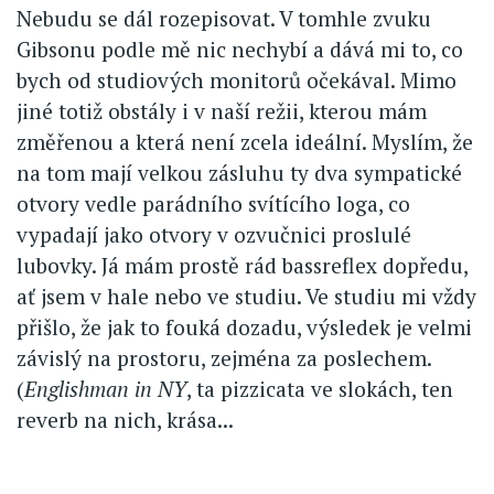
Nebudu se dál rozepisovat. V tomhle zvuku
Gibsonu podle mě nic nechybí a dává mi to, co
bych od studiových monitorů očekával. Mimo
jiné totiž obstály i v naší režii, kterou mám
změřenou a která není zcela ideální. Myslím, že
na tom mají velkou zásluhu ty dva sympatické
otvory vedle parádního svítícího loga, co
vypadají jako otvory v ozvučnici proslulé
lubovky. Já mám prostě rád bassreflex dopředu,
ať jsem v hale nebo ve studiu. Ve studiu mi vždy
přišlo, že jak to fouká dozadu, výsledek je velmi
závislý na prostoru, zejména za poslechem.
(
Englishman in NY
, ta pizzicata ve slokách, ten
reverb na nich, krása...