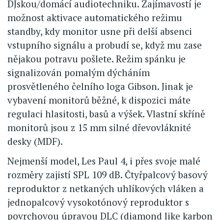
DJskou/domácí audiotechniku. Zajímavostí je
možnost aktivace automatického režimu
standby, kdy monitor usne při delší absenci
vstupního signálu a probudí se, když mu zase
nějakou potravu pošlete. Režim spánku je
signalizován pomalým dýcháním
prosvětleného čelního loga Gibson. Jinak je
vybavení monitorů běžné, k dispozici máte
regulaci hlasitosti, basů a výšek. Vlastní skříně
monitorů jsou z 15 mm silné dřevovláknité
desky (MDF).
Nejmenší model, Les Paul 4, i přes svoje malé
rozměry zajistí SPL 109 dB. Čtyřpalcový basový
reproduktor z netkaných uhlíkových vláken a
jednopalcový vysokotónový reproduktor s
povrchovou úpravou DLC (diamond like karbon