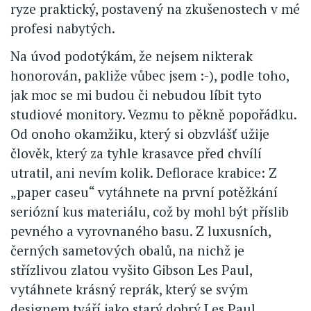
ryze praktický, postavený na zkušenostech v mé
profesi nabytých.
Na úvod podotýkám, že nejsem nikterak
honorován, pakliže vůbec jsem :-), podle toho,
jak moc se mi budou či nebudou líbit tyto
studiové monitory. Vezmu to pěkně popořádku.
Od onoho okamžiku, který si obzvlášť užije
člověk, který za tyhle krasavce před chvílí
utratil, ani nevím kolik. Deflorace krabice: Z
„paper caseu“ vytáhnete na první potěžkání
seriózní kus materiálu, což by mohl být příslib
pevného a vyrovnaného basu. Z luxusních,
černých sametových obalů, na nichž je
střízlivou zlatou vyšito Gibson Les Paul,
vytáhnete krásný reprák, který se svým
designem tváří jako starý dobrý Les Paul.