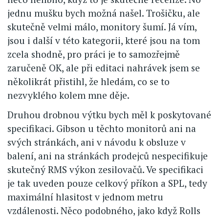
jednu mušku bych možná našel. Trošičku, ale
skutečně velmi málo, monitory šumí. Já vím,
jsou i další v této kategorii, které jsou na tom
zcela shodně, pro práci je to samozřejmě
zaručeně OK, ale při editaci nahrávek jsem se
několikrát přistihl, že hledám, co se to
nezvyklého kolem mne děje.
Druhou drobnou výtku bych měl k poskytované
specifikaci. Gibson u těchto monitorů ani na
svých stránkách, ani v návodu k obsluze v
balení, ani na stránkách prodejců nespecifikuje
skutečný RMS výkon zesilovačů. Ve specifikaci
je tak uveden pouze celkový příkon a SPL, tedy
maximální hlasitost v jednom metru
vzdálenosti. Něco podobného, jako když Rolls