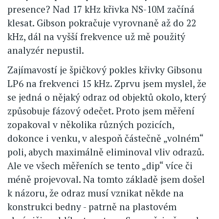
presence? Nad 17 kHz křivka NS-10M začíná
klesat. Gibson pokračuje vyrovnaně až do 22
kHz, dál na vyšší frekvence už mě použitý
analyzér nepustil.
Zajímavostí je špičkový pokles křivky Gibsonu
LP6 na frekvenci 15 kHz. Zprvu jsem myslel, že
se jedná o nějaký odraz od objektů okolo, který
způsobuje fázový odečet. Proto jsem měření
zopakoval v několika různých pozicích,
dokonce i venku, v alespoň částečně „volném“
poli, abych maximálně eliminoval vliv odrazů.
Ale ve všech měřeních se tento „dip“ více či
méně projevoval. Na tomto základě jsem došel
k názoru, že odraz musí vznikat někde na
konstrukci bedny - patrně na plastovém