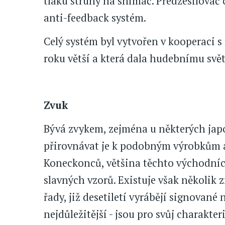
tlaku struny na snímač. Předzesilovač 
anti-feedback systém.
Celý systém byl vytvořen v kooperaci s 
roku větší a která dala hudebnímu sv
Zvuk
Bývá zvykem, zejména u některých jap
přirovnávat je k podobným výrobkům a
Koneckonců, většina těchto východní
slavných vzorů. Existuje však několik z
řady, již desetiletí vyrábějí signované n
nejdůležitější - jsou pro svůj charakte