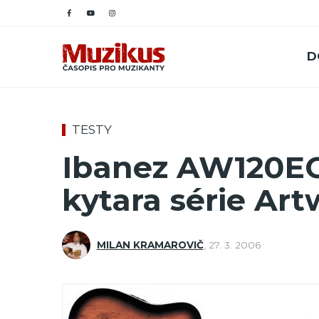
D
TESTY
Ibanez AW120EC
kytara série Ar
MILAN KRAMAROVIČ
,
27. 3. 2006