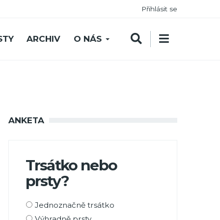
Přihlásit se
STY
ARCHIV
O NÁS
ANKETA
Trsátko nebo
prsty?
Možnosti
Jednoznačně trsátko
výběru
Výhradně prsty