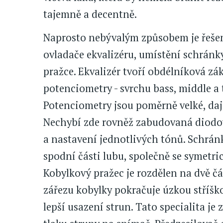
tajemně a decentně.
Naprosto nebývalým způsobem je řešen
ovladače ekvalizéru, umístění schránky
pražce. Ekvalizér tvoří obdélníková zá
potenciometry - svrchu bass, middle a 
Potenciometry jsou poměrně velké, daj
Nechybí zde rovněž zabudovaná diodov
a nastavení jednotlivých tónů. Schránk
spodní části lubu, společně se symet
Kobylkový pražec je rozdělen na dvě čás
zářezu kobylky pokračuje úzkou stříško
lepší usazení strun. Tato specialita je