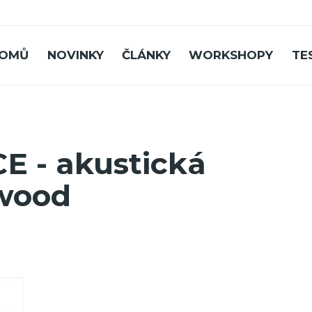
OMŮ
NOVINKY
ČLÁNKY
WORKSHOPY
TE
E - akustická
twood