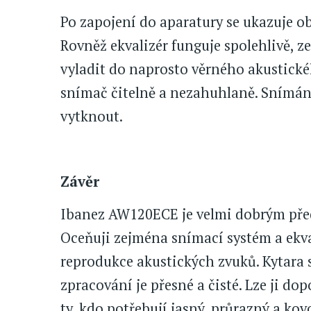
Po zapojení do aparatury se ukazuje o
Rovněž ekvalizér funguje spolehlivě, z
vyladit do naprosto věrného akustickéh
snímač čitelně a nezahuhlaně. Snímání
vytknout.
Závěr
Ibanez AW120ECE je velmi dobrým před
Oceňuji zejména snímací systém a ekval
reprodukce akustických zvuků. Kytara s
zpracování je přesné a čisté. Lze ji d
ty, kdo potřebují jasný, průrazný a kov