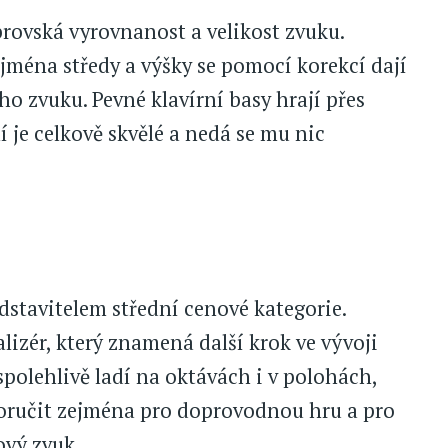
brovská vyrovnanost a velikost zvuku.
ejména středy a výšky se pomocí korekcí dají
o zvuku. Pevné klavírní basy hrají přes
 je celkově skvělé a nedá se mu nic
stavitelem střední cenové kategorie.
izér, který znamená další krok ve vývoji
polehlivě ladí na oktávách i v polohách,
oporučit zejména pro doprovodnou hru a pro
ový zvuk.