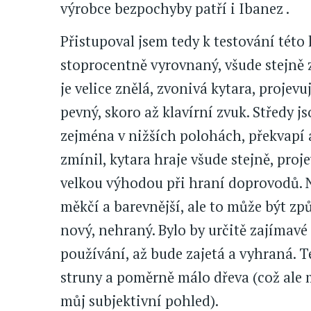
výrobce bezpochyby patří i Ibanez .
Přistupoval jsem tedy k testování této
stoprocentně vyrovnaný, všude stejně z
je velice znělá, zvonivá kytara, projevu
pevný, skoro až klavírní zvuk. Středy j
zejména v nižších polohách, překvapí a
zmínil, kytara hraje všude stejně, proj
velkou výhodou při hraní doprovodů. 
měkčí a barevnější, ale to může být zp
nový, nehraný. Bylo by určitě zajímavé 
používání, až bude zajetá a vyhraná. T
struny a poměrně málo dřeva (což ale
můj subjektivní pohled).