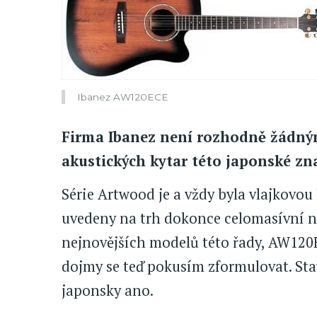
Ibanez AW120ECE
Firma Ibanez není rozhodně žádným
akustických kytar této japonské znač
Série Artwood je a vždy byla vlajkovou l
uvedeny na trh dokonce celomasívní ná
nejnovějších modelů této řady, AW120E
dojmy se teď pokusím zformulovat. Sta
japonsky ano.