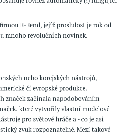
obsahuje rovněž automaticky (!) fungující
firmou B-Bend, jejíž proslulost je rok od
ětu mnoho revolučních novinek.
onských nebo korejských nástrojů,
merické či evropské produkce.
ch značek začínala napodobováním
naček, které vytvořily vlastní modelové
ástroje pro světové hráče a - co je asi
ristický zvuk rozpoznatelné. Mezi takové