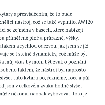
 kytary s přesvědčením, že to bude
nějící nástroj, což se také vyplnilo. AW120
jící se zejména v basech, které nabízejí
sou přiměřeně plné a průrazné, výšky,
takem a rychlou odezvou. Jak jsem se již
evuje se i stejně dynamicky, což může být
Na můj vkus by mohl být zvuk o poznání
ůsobeno faktem, že nástroj byl naprosto
slyšet tuto kytaru po, řekněme, roce a půl
eď jsou v celkovém zvuku hodně slyšet
 může někomu naopak vyhovovat, toto je