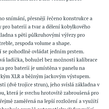
o snímání, přesněji řečeno konstrukce a
 pro baterii a tvar a dělení kobylkového
kladna s pěti půlkruhovými výřezy pro
treble, zespoda volume a shape.
í se pohodlně ovládat jedním prstem.
á ladička, bohužel bez možnosti kalibrace
a pro baterii je umístěna v panelu na
rickým XLR a běžným jackovým výstupem.
ti (dvě trojice strun), jeho svislá základna v
u, která je svrchu hrotovitě zabroušená pro
 zřejmě zaměřená na lepší rozložení a využití