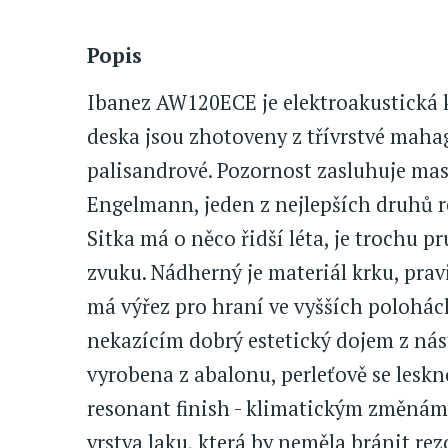
Popis
Ibanez AW120ECE je elektroakustická 
deska jsou zhotoveny z třívrstvé maha
palisandrové. Pozornost zasluhuje masi
Engelmann, jeden z nejlepších druhů 
Sitka má o něco řidší léta, je trochu p
zvuku. Nádherný je materiál krku, pra
má výřez pro hraní ve vyšších polohá
nekazícím dobrý estetický dojem z nás
vyrobena z abalonu, perleťově se leskn
resonant finish - klimatickým změnám 
vrstva laku, která by neměla bránit re