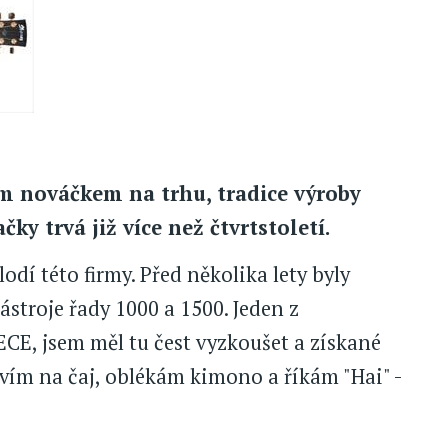
 nováčkem na trhu, tradice výroby
ky trvá již více než čtvrtstoletí.
odí této firmy. Před několika lety byly
stroje řady 1000 a 1500. Jeden z
CE, jsem měl tu čest vyzkoušet a získané
vím na čaj, oblékám kimono a říkám "Hai" -