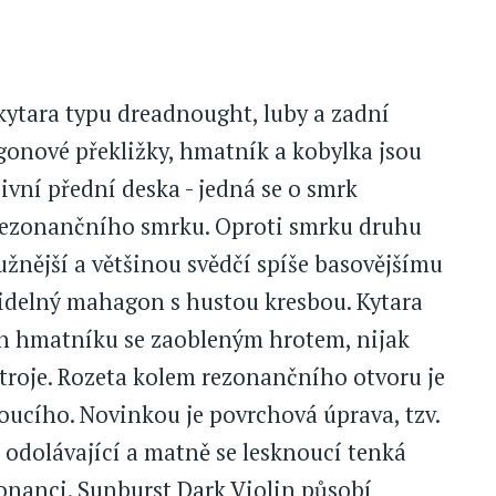
kytara typu dreadnought, luby a zadní
gonové překližky, hmatník a kobylka jsou
vní přední deska - jedná se o smrk
rezonančního smrku. Oproti smrku druhu
ružnější a většinou svědčí spíše basovějšímu
videlný mahagon s hustou kresbou. Kytara
ch hmatníku se zaobleným hrotem, nijak
troje. Rozeta kolem rezonančního otvoru je
oucího. Novinkou je povrchová úprava, tzv.
odolávající a matně se lesknoucí tenká
zonanci. Sunburst Dark Violin působí