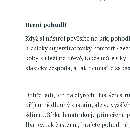
Herní pohodlí
Když si nástroj pověsíte na krk, pohod
Klasický superstratovský komfort - zez
kobylka leží na dřevě, takže máte s kyt
klasicky zespoda, a tak nemusíte zápas
Dobře ladí, jen na čtyřech tlustých st
příjemně dlouhý sustain, ale ve vyššíc
ždímat. Šířka hmatníku je přiměřená po
Ibanez tak častému, hrajete pohodlně j