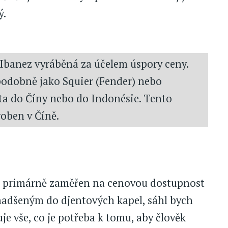
ý.
 Ibanez vyráběná za účelem úspory ceny.
 podobně jako Squier (Fender) nebo
ta do Číny nebo do Indonésie. Tento
roben v Číně.
je primárně zaměřen na cenovou dostupnost
nadšeným do djentových kapel, sáhl bych
e vše, co je potřeba k tomu, aby člověk