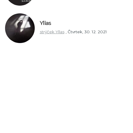
Yllas
strýček Yllas
,
Čtvrtek, 30. 12. 2021