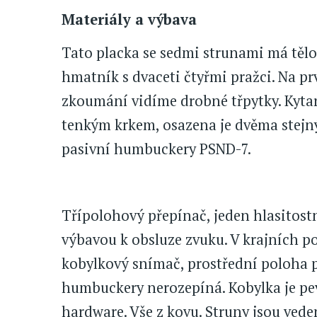
Materiály a výbava
Tato placka se sedmi strunami má tělo 
hmatník s dvaceti čtyřmi pražci. Na pr
zkoumání vidíme drobné třpytky. Kytar
tenkým krkem, osazena je dvěma stejn
pasivní humbuckery PSND-7.
Třípolohový přepínač, jeden hlasitost
výbavou k obsluze zvuku. V krajních p
kobylkový snímač, prostřední poloha p
humbuckery nerozepíná. Kobylka je pevn
hardware. Vše z kovu. Struny jsou veden