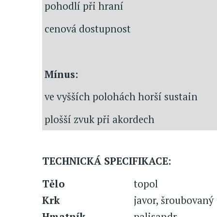
pohodlí při hraní
cenová dostupnost
Mínus:
ve vyšších polohách horší sustain
plošší zvuk při akordech
TECHNICKÁ SPECIFIKACE:
Tělo
topol
Krk
javor, šroubovaný
Hmatník
palisandr