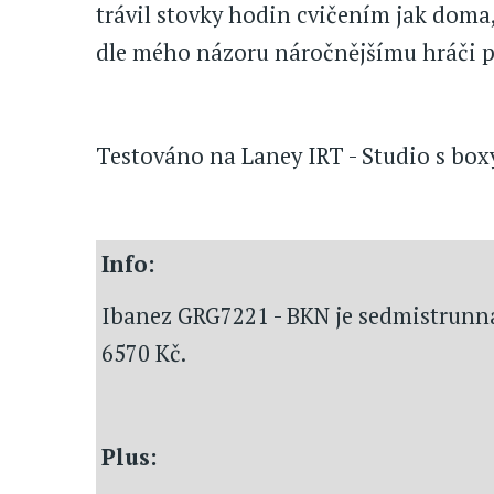
trávil stovky hodin cvičením jak doma,
dle mého názoru náročnějšímu hráči p
Testováno na Laney IRT - Studio s box
Info:
Ibanez GRG7221 - BKN je sedmistrunná 
6570 Kč.
Plus: