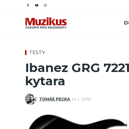
D
TESTY
Ibanez GRG 7221
kytara
TOMÁŠ PECKA
,
14. 1. 2016