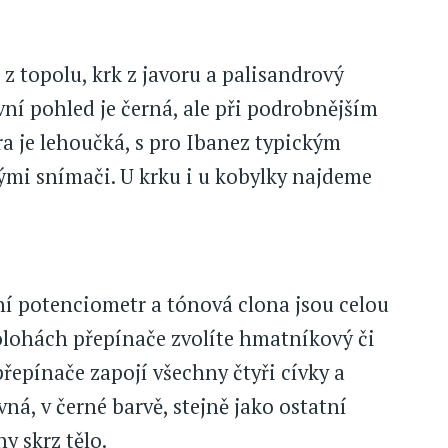
z topolu, krk z javoru a palisandrový
vní pohled je černá, ale při podrobnějším
a je lehoučká, s pro Ibanez typickým
ými snímači. U krku i u kobylky najdeme
ní potenciometr a tónová clona jsou celou
olohách přepínače zvolíte hmatníkový či
řepínače zapojí všechny čtyři cívky a
á, v černé barvě, stejně jako ostatní
y skrz tělo.