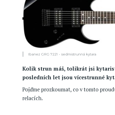
Ibanez GRG 7221 - sedmistrunná kytara
Kolik strun máš, tolikrát jsi kytar
posledních let jsou vícestrunné kyt
Pojďme prozkoumat, co v tomto proudu
relacích.