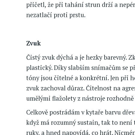
přičetl, že při tahání strun drží a nepér
nezatlačí proti prstu.
Zvuk
Čistý zvuk dýchá a je hezky barevný. Z
plastický. Díky slabším snímačům se př
tóny jsou čitelné a konkrétní. Jen při h
zvuk zachoval důraz. Čitelnost na agr
umělými flažolety z nástroje rozhodně d
Celkově postrádám v kytaře barvu dřeva
když má rozumný sustain, tak to není t
ruky, a hned napovídá, co hrát. Nicméně