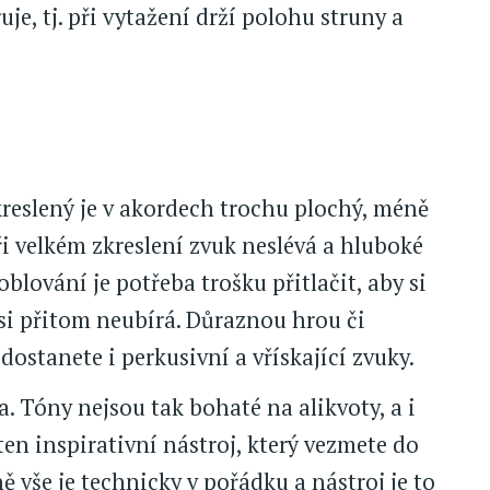
uje, tj. při vytažení drží polohu struny a
kreslený je v akordech trochu plochý, méně
i velkém zkreslení zvuk neslévá a hluboké
oblování je potřeba trošku přitlačit, aby si
esi přitom neubírá. Důraznou hrou či
ostanete i perkusivní a vřískající zvuky.
. Tóny nejsou tak bohaté na alikvoty, a i
en inspirativní nástroj, který vezmete do
 vše je technicky v pořádku a nástroj je to