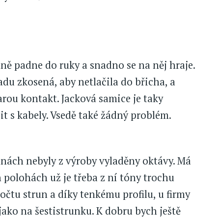
lně padne do ruky a snadno se na něj hraje.
adu zkosená, aby netlačila do břicha, a
arou kontakt. Jacková samice je taky
it s kabely. Vsedě také žádný problém.
runách nebyly z výroby vyladěny oktávy. Má
h polohách už je třeba z ní tóny trochu
čtu strun a díky tenkému profilu, u firmy
ako na šestistrunku. K dobru bych ještě