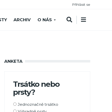
Přihlásit se
STY
ARCHIV
O NÁS
ANKETA
Trsátko nebo
prsty?
Možnosti
Jednoznačně trsátko
výběru
Výhradně prsty