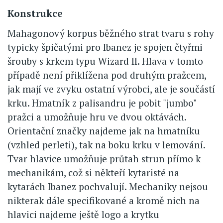
Konstrukce
Mahagonový korpus běžného strat tvaru s rohy
typicky špičatými pro Ibanez je spojen čtyřmi
šrouby s krkem typu Wizard II. Hlava v tomto
případě není přiklížena pod druhým pražcem,
jak mají ve zvyku ostatní výrobci, ale je součástí
krku. Hmatník z palisandru je pobit "jumbo"
pražci a umožňuje hru ve dvou oktávách.
Orientační značky najdeme jak na hmatníku
(vzhled perleti), tak na boku krku v lemování.
Tvar hlavice umožňuje průtah strun přímo k
mechanikám, což si někteří kytaristé na
kytarách Ibanez pochvalují. Mechaniky nejsou
nikterak dále specifikované a kromě nich na
hlavici najdeme ještě logo a krytku