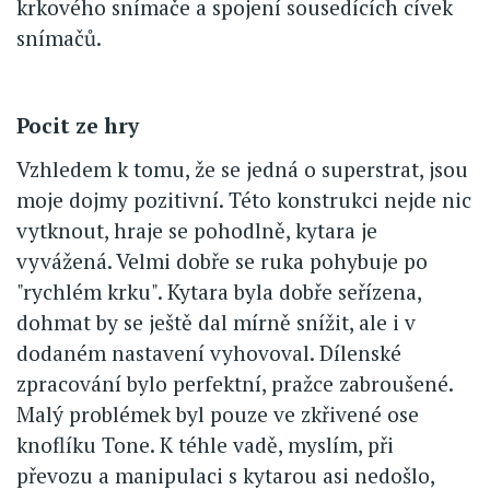
krkového snímače a spojení sousedících cívek
snímačů.
Pocit ze hry
Vzhledem k tomu, že se jedná o superstrat, jsou
moje dojmy pozitivní. Této konstrukci nejde nic
vytknout, hraje se pohodlně, kytara je
vyvážená. Velmi dobře se ruka pohybuje po
"rychlém krku". Kytara byla dobře seřízena,
dohmat by se ještě dal mírně snížit, ale i v
dodaném nastavení vyhovoval. Dílenské
zpracování bylo perfektní, pražce zabroušené.
Malý problémek byl pouze ve zkřivené ose
knoflíku Tone. K téhle vadě, myslím, při
převozu a manipulaci s kytarou asi nedošlo,