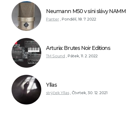
Neumann M50 v síni slávy NAMM
Panter
,
Pondělí, 18. 7. 2022
Arturia: Brutes Noir Editions
TM Sound
,
Pátek, 11. 2. 2022
Yllas
strýček Yllas
,
Čtvrtek, 30. 12. 2021