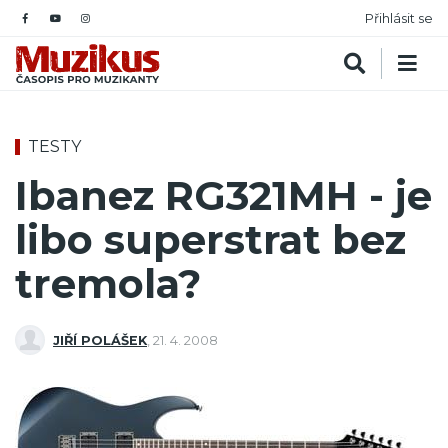
Přihlásit se
TESTY
Ibanez RG321MH - je
libo superstrat bez
tremola?
JIŘÍ POLÁŠEK
,
21. 4. 2008