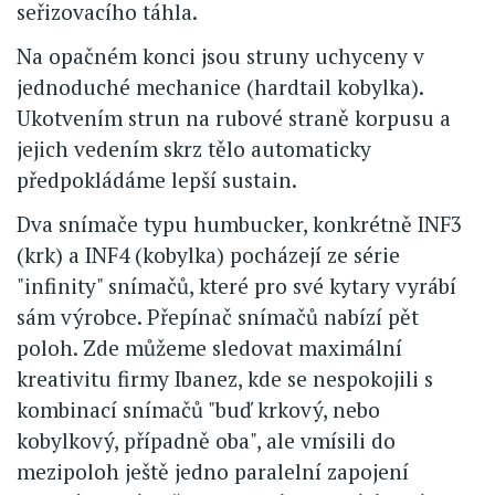
seřizovacího táhla.
Na opačném konci jsou struny uchyceny v
jednoduché mechanice (hardtail kobylka).
Ukotvením strun na rubové straně korpusu a
jejich vedením skrz tělo automaticky
předpokládáme lepší sustain.
Dva snímače typu humbucker, konkrétně INF3
(krk) a INF4 (kobylka) pocházejí ze série
"infinity" snímačů, které pro své kytary vyrábí
sám výrobce. Přepínač snímačů nabízí pět
poloh. Zde můžeme sledovat maximální
kreativitu firmy Ibanez, kde se nespokojili s
kombinací snímačů "buď krkový, nebo
kobylkový, případně oba", ale vmísili do
mezipoloh ještě jedno paralelní zapojení