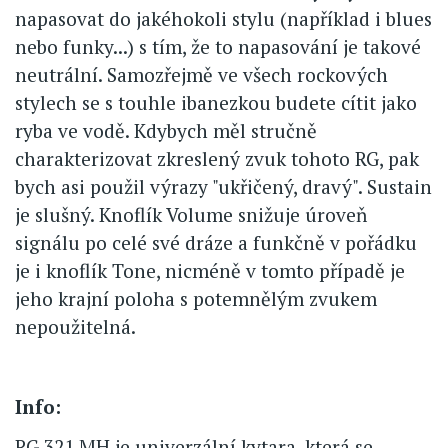
napasovat do jakéhokoli stylu (například i blues
nebo funky...) s tím, že to napasování je takové
neutrální. Samozřejmě ve všech rockových
stylech se s touhle ibanezkou budete cítit jako
ryba ve vodě. Kdybych měl stručně
charakterizovat zkreslený zvuk tohoto RG, pak
bych asi použil výrazy "ukřičený, dravý". Sustain
je slušný. Knoflík Volume snižuje úroveň
signálu po celé své dráze a funkčně v pořádku
je i knoflík Tone, nicméně v tomto případě je
jeho krajní poloha s potemnělým zvukem
nepoužitelná.
Info:
RG 321 MH je univerzální kytara, která se