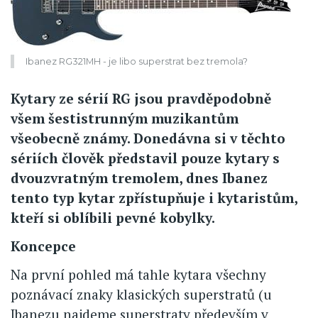
Ibanez RG321MH - je libo superstrat bez tremola?
Kytary ze sérií RG jsou pravděpodobně
všem šestistrunným muzikantům
všeobecně známy. Donedávna si v těchto
sériích člověk představil pouze kytary s
dvouzvratným tremolem, dnes Ibanez
tento typ kytar zpřístupňuje i kytaristům,
kteří si oblíbili pevné kobylky.
Koncepce
Na první pohled má tahle kytara všechny
poznávací znaky klasických superstratů (u
Ibanezu najdeme superstraty především v