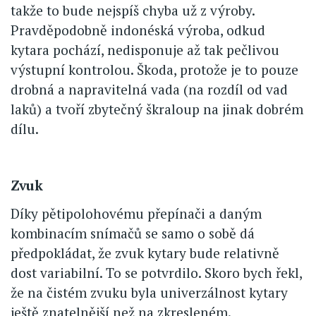
takže to bude nejspíš chyba už z výroby.
Pravděpodobně indonéská výroba, odkud
kytara pochází, nedisponuje až tak pečlivou
výstupní kontrolou. Škoda, protože je to pouze
drobná a napravitelná vada (na rozdíl od vad
laků) a tvoří zbytečný škraloup na jinak dobrém
dílu.
Zvuk
Díky pětipolohovému přepínači a daným
kombinacím snímačů se samo o sobě dá
předpokládat, že zvuk kytary bude relativně
dost variabilní. To se potvrdilo. Skoro bych řekl,
že na čistém zvuku byla univerzálnost kytary
ještě znatelnější než na zkresleném.