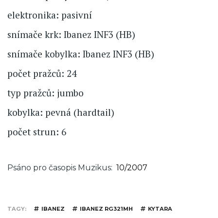
elektronika: pasivní
snímače krk: Ibanez INF3 (HB)
snímače kobylka: Ibanez INF3 (HB)
počet pražců: 24
typ pražců: jumbo
kobylka: pevná (hardtail)
počet strun: 6
Psáno pro časopis Muzikus
10/2007
TAGY
IBANEZ
IBANEZ RG321MH
KYTARA