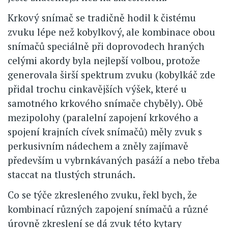
Krkový snímač se tradičně hodil k čistému
zvuku lépe než kobylkový, ale kombinace obou
snímačů speciálně při doprovodech hraných
celými akordy byla nejlepší volbou, protože
generovala širší spektrum zvuku (kobylkáč zde
přidal trochu cinkavějších výšek, které u
samotného krkového snímače chyběly). Obě
mezipolohy (paralelní zapojení krkového a
spojení krajních cívek snímačů) měly zvuk s
perkusivním nádechem a zněly zajímavě
především u vybrnkávaných pasáží a nebo třeba
staccat na tlustých strunách.
Co se týče zkresleného zvuku, řekl bych, že
kombinací různých zapojení snímačů a různé
úrovně zkreslení se dá zvuk této kytary